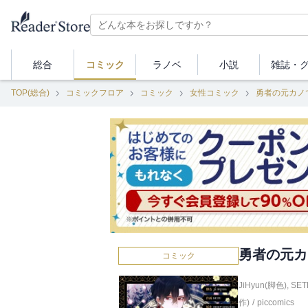
総合
コミック
ラノベ
小説
雑誌・
TOP(総合)
コミックフロア
コミック
女性コミック
勇者の元カノ
勇者の元カ
コミック
JiHyun(脚色)
,
SET
作)
/
piccomics