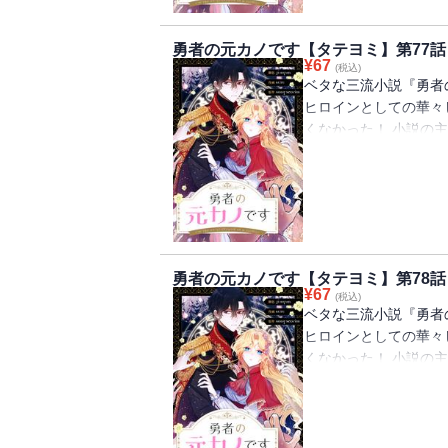
本当の幸せを見つける
勇者の元カノです【タテヨミ】第77話
¥
67
(税込)
ベタな三流小説『勇者
ヒロインとしての華々
くなかった！ 小説の
日のように誘拐された
過ごす日々。 ヒロイ
イズは、原作を無視し
見合いを通して超ハイ
本当の幸せを見つける
勇者の元カノです【タテヨミ】第78話
¥
67
(税込)
ベタな三流小説『勇者
ヒロインとしての華々
くなかった！ 小説の
日のように誘拐された
過ごす日々。 ヒロイ
イズは、原作を無視し
見合いを通して超ハイ