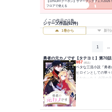
【10%OFFクーポン】サマーブックフェス2026
フロアで使える
この作品の1巻
シリーズ作品(
92
件)
1巻から
新刊
1
...
勇者の元カノです【タテヨミ】第70話
¥
67
(税込)
ベタな三流小説『勇者
ヒロインとしての華々
くなかった！ 小説の
日のように誘拐された
過ごす日々。 ヒロイ
イズは、原作を無視し
見合いを通して超ハイ
本当の幸せを見つける