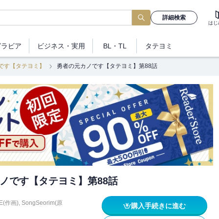
詳細検索
はじ
グラビア
ビジネス
・実用
BL・TL
タテヨミ
です【タテヨミ】
勇者の元カノです【タテヨミ】第88話
ノです【タテヨミ】第88話
E(作画)
,
SongSeorim(原
購入手続きに進む