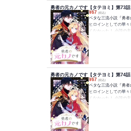
勇者の元カノです【タテヨミ】第73話
¥
67
(税込)
ベタな三流小説『勇者
ヒロインとしての華々
くなかった！ 小説の
日のように誘拐された
過ごす日々。 ヒロイ
イズは、原作を無視し
見合いを通して超ハイ
本当の幸せを見つける
勇者の元カノです【タテヨミ】第74話
¥
67
(税込)
ベタな三流小説『勇者
ヒロインとしての華々
くなかった！ 小説の
日のように誘拐された
過ごす日々。 ヒロイ
イズは、原作を無視し
見合いを通して超ハイ
本当の幸せを見つける