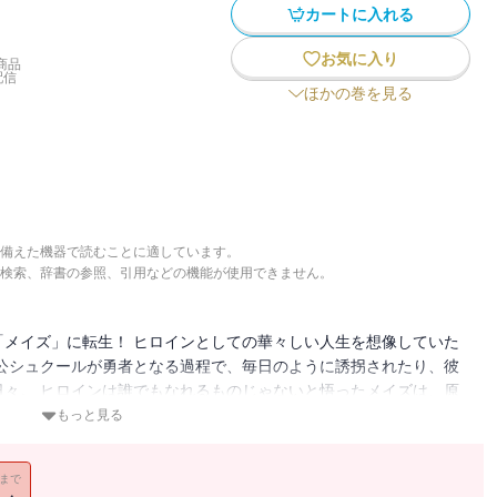
カートに入れる
お気に入り
商品
配信
ほかの巻を見る
備えた機器で読むことに適しています。
検索、辞書の参照、引用などの機能が使用できません。
メイズ」に転生！ ヒロインとしての華々しい人生を想像していた
公シュクールが勇者となる過程で、毎日のように誘拐されたり、彼
々。 ヒロインは誰でもなれるものじゃないと悟ったメイズは、原
そしてお見合いを通して超ハイスペック男子イスと出会うが… 果た
もっと見る
?
11まで