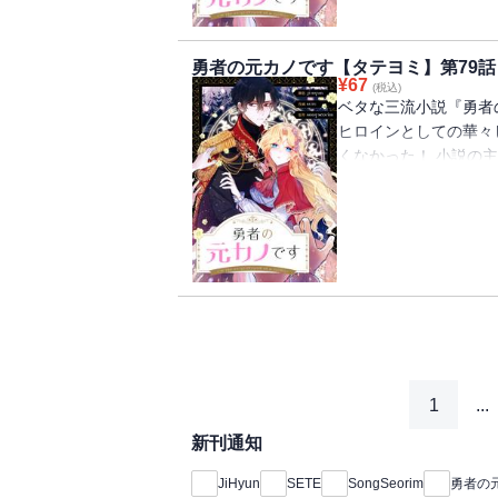
本当の幸せを見つける
勇者の元カノです【タテヨミ】第79話
¥
67
(税込)
ベタな三流小説『勇者
ヒロインとしての華々
くなかった！ 小説の
日のように誘拐された
過ごす日々。 ヒロイ
イズは、原作を無視し
見合いを通して超ハイ
本当の幸せを見つける
1
...
新刊通知
JiHyun
SETE
SongSeorim
勇者の