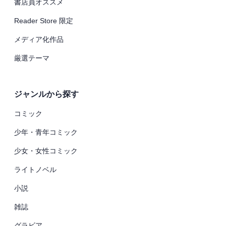
書店員オススメ
Reader Store 限定
メディア化作品
厳選テーマ
ジャンルから探す
コミック
少年・青年コミック
少女・女性コミック
ライトノベル
小説
雑誌
グラビア