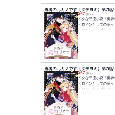
勇者の元カノです【タテヨミ】第75話
¥
67
(税込)
ベタな三流小説『勇者
ヒロインとしての華々
くなかった！ 小説の
日のように誘拐された
過ごす日々。 ヒロイ
イズは、原作を無視し
見合いを通して超ハイ
本当の幸せを見つける
勇者の元カノです【タテヨミ】第76話
¥
67
(税込)
ベタな三流小説『勇者
ヒロインとしての華々
くなかった！ 小説の
日のように誘拐された
過ごす日々。 ヒロイ
イズは、原作を無視し
見合いを通して超ハイ