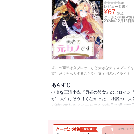
(
0
)
レビューを書く
¥
67
(税込)
クーポン利用対象
2024年12月18日
※この商品はタブレットなど大きなディスプレイを
文字だけを拡大することや、文字列のハイライト、
あらすじ
ベタな三流小説『勇者の彼女』のヒロイン「
が、人生はそう甘くなかった！ 小説の主人
が他の女たちとイチャつくのを見て過ごす日
作を無視してシュクールに別れを告げる！ 
して本当の幸せを見つけることはできるの!
クーポン対象
10%OFF
2026.08.