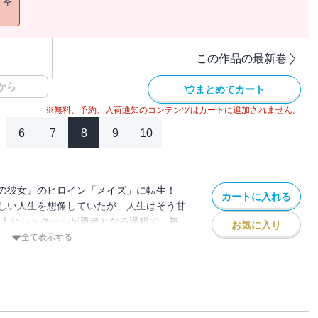
！全
この作品の最新巻
から
まとめてカート
※無料、予約、入荷通知のコンテンツはカートに追加されません。
6
7
8
9
10
の彼女』のヒロイン「メイズ」に転生！
カートに入れる
しい人生を想像していたが、人生はそう甘
主人公シュクールが勇者となる過程で、毎
お気に入り
り、彼が他の女たちとイチャつくのを見て
全て表示する
ンは誰でもなれるものじゃないと悟ったメ
てシュクールに別れを告げる！ そしてお
スペック男子イスと出会うが… 果たして
ことはできるの!?