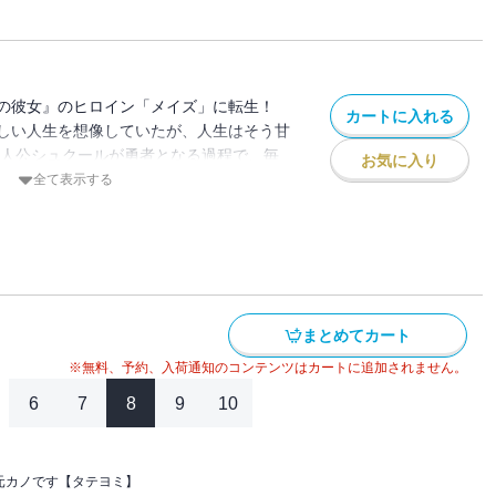
ことはできるの!?
の彼女』のヒロイン「メイズ」に転生！
カートに入れる
しい人生を想像していたが、人生はそう甘
主人公シュクールが勇者となる過程で、毎
お気に入り
り、彼が他の女たちとイチャつくのを見て
全て表示する
ンは誰でもなれるものじゃないと悟ったメ
てシュクールに別れを告げる！ そしてお
スペック男子イスと出会うが… 果たして
ことはできるの!?
まとめてカート
※無料、予約、入荷通知のコンテンツはカートに追加されません。
6
7
8
9
10
元カノです【タテヨミ】