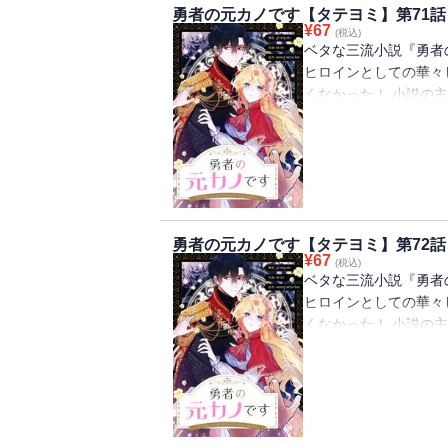
勇者の元カノです【タテヨミ】第71話
¥
67
(税込)
ベタな三流小説『勇者
ヒロインとしての華々
くなかった！ 小説の
日のように誘拐された
過ごす日々。 ヒロイ
イズは、原作を無視し
見合いを通して超ハイ
本当の幸せを見つける
勇者の元カノです【タテヨミ】第72話
¥
67
(税込)
ベタな三流小説『勇者
ヒロインとしての華々
くなかった！ 小説の
日のように誘拐された
過ごす日々。 ヒロイ
イズは、原作を無視し
見合いを通して超ハイ
本当の幸せを見つける