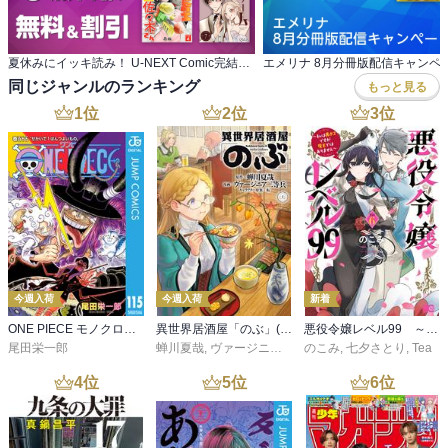
夏休みにイッキ読み！ U-NEXT Comic完結作品特集
エメリナ 8月分冊版配信キャンペ
同じジャンルのランキング
もっと見る
1
位
2
位
3
位
今週入荷
今週入荷
新着
ONE PIECE モノクロ版 115
異世界居酒屋「のぶ」(22)
悪役令嬢レベル99 ～私は裏ボスですが魔王ではありません～ その６
尾田栄一郎
蝉川夏哉
,
ヴァージニア二等兵
のこみ
,
転
,
七夕さとり
,
Tea
4
位
5
位
6
位