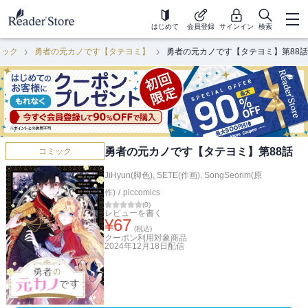
はじめて
会員登録
サインイン
検索
ミック
勇者の元カノです【タテヨミ】
勇者の元カノです【タテヨミ】第88話
勇者の元カノです【タテヨミ】第88話
コミック
JiHyun(脚色)
,
SETE(作画)
,
SongSeorim(原
作)
/
piccomics
(
0
)
レビューを書く
¥
67
(税込)
クーポン利用対象商品
2024年12月18日
配信