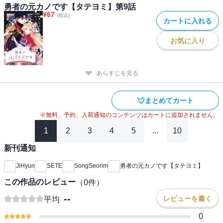
勇者の元カノです【タテヨミ】第9話
¥
67
(税込)
カートに入れる
お気に入り
あらすじを見る
まとめてカート
※無料、予約、入荷通知のコンテンツはカートに追加されません。
1
2
3
4
5
...
10
新刊通知
JiHyun
SETE
SongSeorim
勇者の元カノです【タテヨミ】
この作品のレビュー
（
0
件）
--
レビューを書く
平均
0