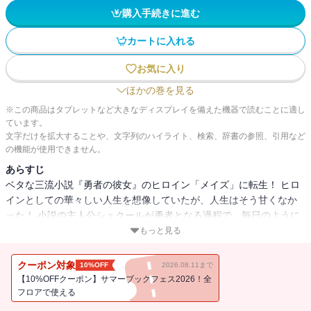
購入手続きに進む
カートに入れる
お気に入り
ほかの巻を見る
※この商品はタブレットなど大きなディスプレイを備えた機器で読むことに適し
ています。
文字だけを拡大することや、文字列のハイライト、検索、辞書の参照、引用など
の機能が使用できません。
あらすじ
ベタな三流小説『勇者の彼女』のヒロイン「メイズ」に転生！ ヒロ
インとしての華々しい人生を想像していたが、人生はそう甘くなか
った！ 小説の主人公シュクールが勇者となる過程で、毎日のように
誘拐されたり、彼が他の女たちとイチャつくのを見て過ごす日々。
もっと見る
ヒロインは誰でもなれるものじゃないと悟ったメイズは、原作を無
視してシュクールに別れを告げる！ そしてお見合いを通して超ハイ
クーポン対象
10%OFF
2026.08.11まで
スペック男子イスと出会うが… 果たして本当の幸せを見つけること
【10%OFFクーポン】サマーブックフェス2026！全
はできるの!?
フロアで使える