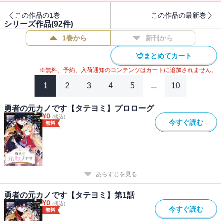
この作品の1巻
この作品の最新巻
シリーズ作品(
92
件)
1巻から
新刊から
まとめてカート
※無料、予約、入荷通知のコンテンツはカートに追加されません。
1
2
3
4
5
...
10
勇者の元カノです【タテヨミ】プロローグ
¥
0
(税込)
今すぐ読む
無料
あらすじを見る
勇者の元カノです【タテヨミ】第1話
¥
0
(税込)
今すぐ読む
無料