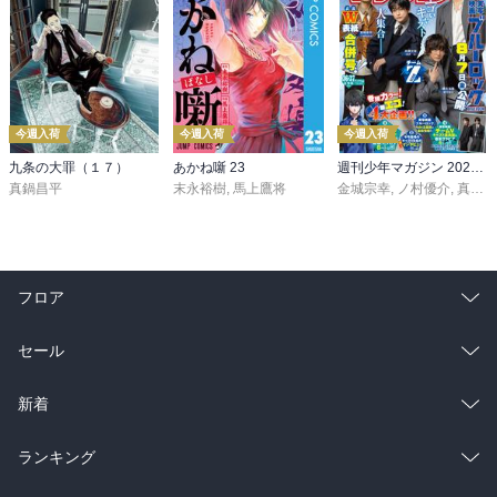
今週入荷
今週入荷
今週入荷
九条の大罪（１７）
あかね噺 23
週刊少年マガジン 2026年36・37号[2026年8月5日発売]
真鍋昌平
末永裕樹
,
馬上鷹将
金城宗幸
,
ノ村優介
,
真島ヒロ
フロア
総合
コミック
セール
ラノベ
小説
総合
コミック
新着
雑誌・グラビア
ビジネス・実用
ラノベ
小説
総合
コミック
ランキング