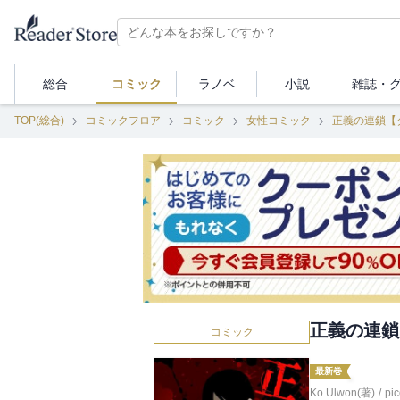
総合
コミック
ラノベ
小説
雑誌・
TOP(総合)
コミックフロア
コミック
女性コミック
正義の連鎖【
正義の連鎖
コミック
最新巻
Ko Ulwon(著)
/
pi