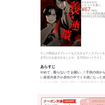
(
0
)
レビューを書く
¥
67
(税込)
クーポン利用対象
2024年12月18日
※この商品はタブレットなど大きなディスプレイを
文字だけを拡大することや、文字列のハイライト、
あらすじ
やめて…殴らないで お願い…! 子供の頃
い家庭内暴力や虐待の中で１８歳になった彼
い！ その後、自分と同じく家庭内暴力に苦
極端な復讐を続ける。 これが連続殺人鬼の
か…！？
クーポン対象
10%OFF
2026.08.