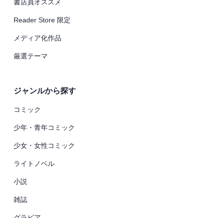
書店員オススメ
Reader Store 限定
メディア化作品
厳選テーマ
ジャンルから探す
コミック
少年・青年コミック
少女・女性コミック
ライトノベル
小説
雑誌
グラビア