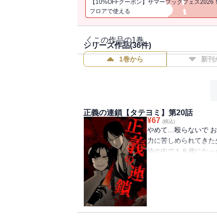
【10%OFFクーポン】サマーブックフェス2026
フロアで使える
この作品の1巻
シリーズ作品(
36
件)
1巻から
新刊
正義の連鎖【タテヨミ】第20話
¥
67
(税込)
やめて…殴らないで お
力に苦しめられてきた
待の中で１８歳になっ
う。 助けてくれない
暴力に苦しめられてい
殺人という極端な復讐
った。 果たして正義