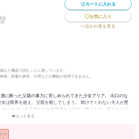
カートに入れる
お気に入り
商品
配信
ほかの巻を見る
備えた機器で読むことに適しています。
検索、辞書の参照、引用などの機能が使用できません。
から酒に酔った父親の暴力に苦しめられてきた少女アリア。 出口のな
女は限界を超え、父親を殺してしまう。 助けてくれない大人が悪
しめられている子供たちを加害者から完全に救うため、殺人という
始まりだった。 果たして正義を貫くための殺人は許されるの
もっと見る
11まで