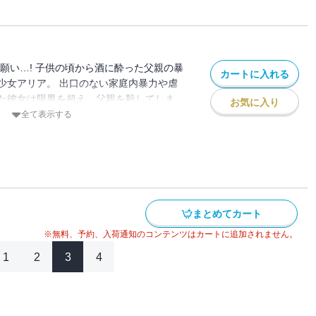
願い…! 子供の頃から酒に酔った父親の暴
カートに入れる
少女アリア。 出口のない家庭内暴力や虐
た彼女は限界を超え、父親を殺してしま
お気に入り
大人が悪い！ その後、自分と同じく家庭内
全て表示する
る子供たちを加害者から完全に救うため、
を続ける。 これが連続殺人鬼の始まりだ
を貫くための殺人は許されるのか…！？
まとめてカート
※無料、予約、入荷通知のコンテンツはカートに追加されません。
1
2
3
4