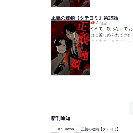
正義の連鎖【タテヨミ】第29話
¥
67
(税込)
やめて…殴らないで お
力に苦しめられてきた
待の中で１８歳になっ
う。 助けてくれない
暴力に苦しめられてい
殺人という極端な復讐
った。 果たして正義
新刊通知
Ko Ulwon
正義の連鎖【タテヨミ】