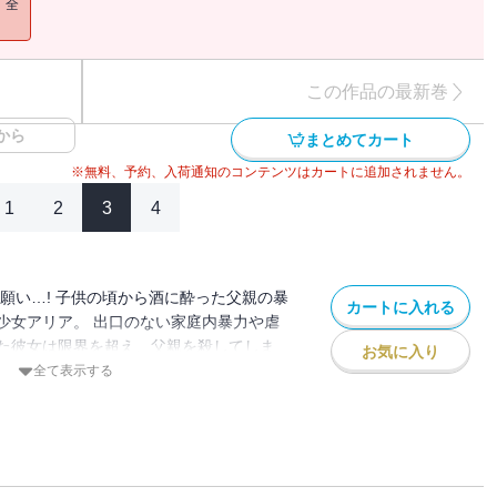
！全
この作品の最新巻
から
まとめてカート
※無料、予約、入荷通知のコンテンツはカートに追加されません。
1
2
3
4
願い…! 子供の頃から酒に酔った父親の暴
カートに入れる
少女アリア。 出口のない家庭内暴力や虐
た彼女は限界を超え、父親を殺してしま
お気に入り
大人が悪い！ その後、自分と同じく家庭内
全て表示する
る子供たちを加害者から完全に救うため、
を続ける。 これが連続殺人鬼の始まりだ
を貫くための殺人は許されるのか…！？