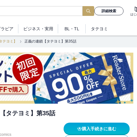
詳細検索
はじ
グラビア
ビジネス
・実用
BL・TL
タテヨミ
タテヨミ】
正義の連鎖【タテヨミ】第35話
【タテヨミ】第35話
購入手続きに進む
ccomics