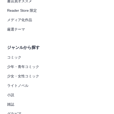
書店員オススメ
Reader Store 限定
メディア化作品
厳選テーマ
ジャンルから探す
コミック
少年・青年コミック
少女・女性コミック
ライトノベル
小説
雑誌
グラビア