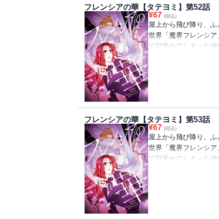
フレンシアの華【タテヨミ】第52話
¥
67
(税込)
屋上から飛び降り、ふ
世界「魔界フレンシア
て目覚めてしまった伊
め、すぐに王宮へ行く
うと思っていたが、な
魔女としての波乱万丈
フレンシアの華【タテヨミ】第53話
¥
67
(税込)
屋上から飛び降り、ふ
世界「魔界フレンシア
て目覚めてしまった伊
め、すぐに王宮へ行く
うと思っていたが、な
魔女としての波乱万丈