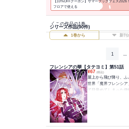
【10%OFFクーポン】サマーブックフェス2026
フロアで使える
この作品の1巻
シリーズ作品(
90
件)
1巻から
新刊
1
...
フレンシアの華【タテヨミ】第51話
¥
67
(税込)
屋上から飛び降り、ふ
世界「魔界フレンシア
て目覚めてしまった伊
め、すぐに王宮へ行く
うと思っていたが、な
魔女としての波乱万丈