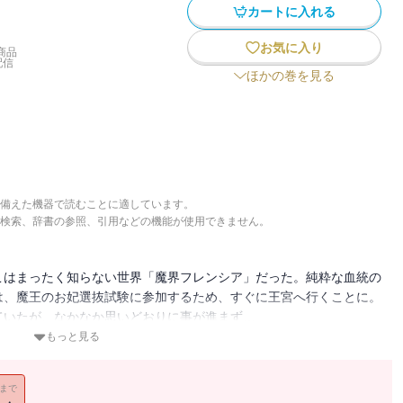
カートに入れる
お気に入り
商品
配信
ほかの巻を見る
備えた機器で読むことに適しています。
検索、辞書の参照、引用などの機能が使用できません。
こはまったく知らない世界「魔界フレンシア」だった。純粋な血統の
は、魔王のお妃選抜試験に参加するため、すぐに王宮へ行くことに。
ていたが、なかなか思いどおりに事が進まず…
始まった！
もっと見る
11まで