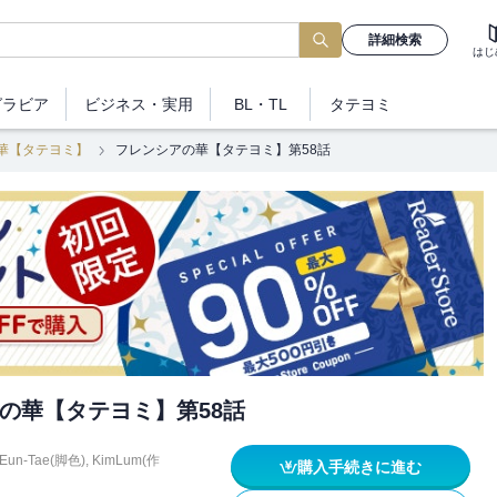
詳細検索
はじ
グラビア
ビジネス
・実用
BL・TL
タテヨミ
華【タテヨミ】
フレンシアの華【タテヨミ】第58話
の華【タテヨミ】第58話
Eun-Tae(脚色)
,
KimLum(作
購入手続きに進む