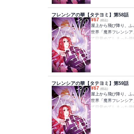
フレンシアの華【タテヨミ】第58話
¥
67
(税込)
屋上から飛び降り、ふ
世界「魔界フレンシア
て目覚めてしまった伊
め、すぐに王宮へ行く
うと思っていたが、な
魔女としての波乱万丈
フレンシアの華【タテヨミ】第59話
¥
67
(税込)
屋上から飛び降り、ふ
世界「魔界フレンシア
て目覚めてしまった伊
め、すぐに王宮へ行く
うと思っていたが、な
魔女としての波乱万丈