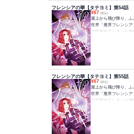
フレンシアの華【タテヨミ】第54話
¥
67
(税込)
屋上から飛び降り、ふ
世界「魔界フレンシア
て目覚めてしまった伊
め、すぐに王宮へ行く
うと思っていたが、な
魔女としての波乱万丈
フレンシアの華【タテヨミ】第55話
¥
67
(税込)
屋上から飛び降り、ふ
世界「魔界フレンシア
て目覚めてしまった伊
め、すぐに王宮へ行く
うと思っていたが、な
魔女としての波乱万丈