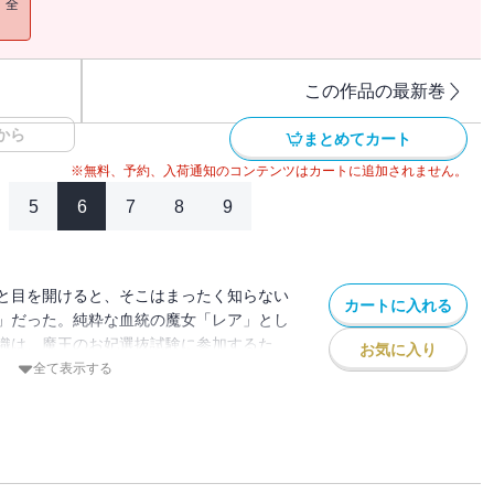
！全
この作品の最新巻
から
まとめてカート
※無料、予約、入荷通知のコンテンツはカートに追加されません。
5
6
7
8
9
と目を開けると、そこはまったく知らない
カートに入れる
」だった。純粋な血統の魔女「レア」とし
織は、魔王のお妃選抜試験に参加するた
お気に入り
ことに。お妃にはならず無事に屋敷へ戻ろ
全て表示する
かなか思いどおりに事が進まず…
な人生は、こうして始まった！