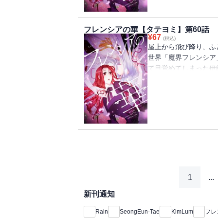
フレンシアの華【タテヨミ】第60話
¥
67
(税込)
屋上から飛び降り、ふ
世界「魔界フレンシア
て目覚めてしまった伊
め、すぐに王宮へ行く
うと思っていたが、な
魔女としての波乱万丈
1
...
新刊通知
Rain
SeongEun-Tae
KimLum
フレ