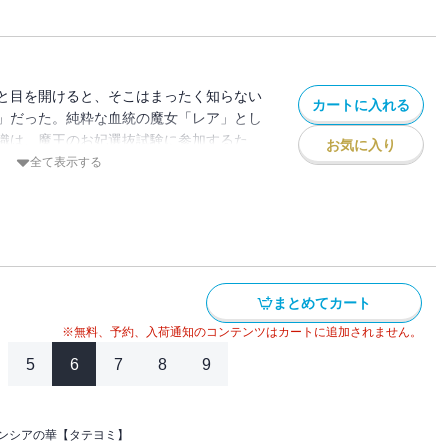
と目を開けると、そこはまったく知らない
カートに入れる
」だった。純粋な血統の魔女「レア」とし
織は、魔王のお妃選抜試験に参加するた
お気に入り
ことに。お妃にはならず無事に屋敷へ戻ろ
全て表示する
かなか思いどおりに事が進まず…
な人生は、こうして始まった！
まとめてカート
※無料、予約、入荷通知のコンテンツはカートに追加されません。
5
6
7
8
9
ンシアの華【タテヨミ】