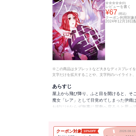
(
0
)
レビューを書く
¥
67
(税込)
クーポン利用対象
2024年12月18日
※この商品はタブレットなど大きなディスプレイを
文字だけを拡大することや、文字列のハイライト、
あらすじ
屋上から飛び降り、ふと目を開けると、そ
魔女「レア」として目覚めてしまった伊織
お妃にはならず無事に屋敷へ戻ろうと思っ
魔女としての波乱万丈な人生は、こうして
クーポン対象
10%OFF
2026.08.