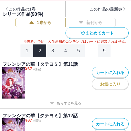
この作品の1巻
この作品の最新巻
シリーズ作品(
90
件)
1巻から
新刊から
まとめてカート
※無料、予約、入荷通知のコンテンツはカートに追加されません。
1
2
3
4
5
...
9
フレンシアの華【タテヨミ】第11話
¥
67
(税込)
カートに入れる
お気に入り
あらすじを見る
フレンシアの華【タテヨミ】第12話
¥
67
(税込)
カートに入れる