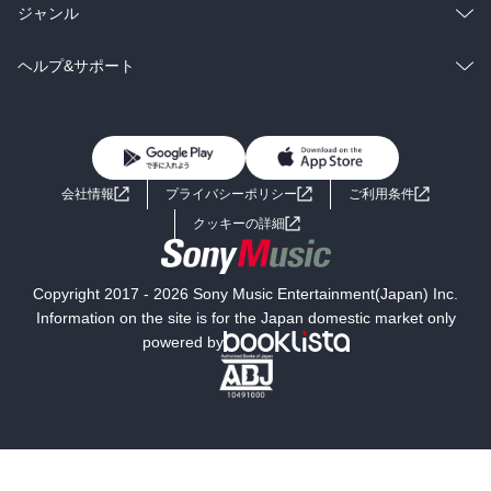
BL・TL
雑誌・グラビア
ビジネス・実用
ラノベ
小説
総合
コミック
ジャンル
BL・TL
雑誌・グラビア
ビジネス・実用
ラノベ
小説
コミック
男性コミック
ヘルプ&サポート
BL・TL
雑誌・グラビア
ビジネス・実用
女性コミック
コミック誌
初めての方へ
ヘルプ
BL・TL
ライトノベル
男子向けラノベ
よくあるご質問
お問い合わせ
会社情報
プライバシーポリシー
ご利用条件
女子向けラノベ
小説
利用規約
クッキーの詳細
国内小説
海外小説
Copyright 2017 - 2026 Sony Music Entertainment(Japan) Inc.
ミステリー
SF
Information on the site is for the Japan domestic market only
powered by
歴史・時代小説
文学
雑誌
グラビア写真集
ボーイズラブ
ティーンズラブ