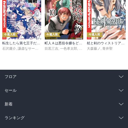
今週入荷
今週入荷
今週入荷
転生したら第七王子だったので、気ままに魔術を極めます（２４）
町人Ａは悪役令嬢をどうしても救いたい ～どぶと空と氷の姫君～１０【電子書店共通特典イラスト付】
杖と剣のウィストリア（１６）
石沢庸介
,
謙虚なサークル
,
メル。
目黒三吉
,
一色孝太郎
,
Parum
大森藤ノ
,
青井聖
フロア
総合
コミック
セール
ラノベ
小説
総合
コミック
新着
雑誌・グラビア
ビジネス・実用
ラノベ
小説
総合
コミック
ランキング