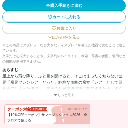
購入手続きに進む
カートに入れる
お気に入り
ほかの巻を見る
※この商品はタブレットなど大きなディスプレイを備えた機器で読むことに適し
ています。
文字だけを拡大することや、文字列のハイライト、検索、辞書の参照、引用など
の機能が使用できません。
あらすじ
屋上から飛び降り、ふと目を開けると、そこはまったく知らない世
界「魔界フレンシア」だった。純粋な血統の魔女「レア」として目
覚めてしまった伊織は、魔王のお妃選抜試験に参加するため、すぐ
に王宮へ行くことに。お妃にはならず無事に屋敷へ戻ろうと思って
もっと見る
いたが、なかなか思いどおりに事が進まず…
魔女としての波乱万丈な人生は、こうして始まった！
クーポン対象
10%OFF
2026.08.11まで
【10%OFFクーポン】サマーブックフェス2026！全
フロアで使える