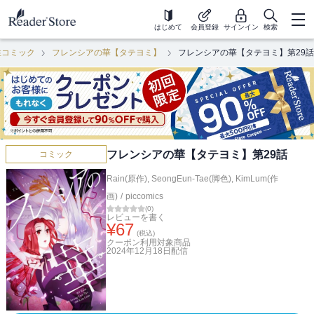
はじめて
会員登録
サインイン
検索
性コミック
フレンシアの華【タテヨミ】
フレンシアの華【タテヨミ】第29話
フレンシアの華【タテヨミ】第29話
コミック
Rain(原作)
,
SeongEun-Tae(脚色)
,
KimLum(作
画)
/
piccomics
(
0
)
レビューを書く
¥
67
(税込)
クーポン利用対象商品
2024年12月18日
配信