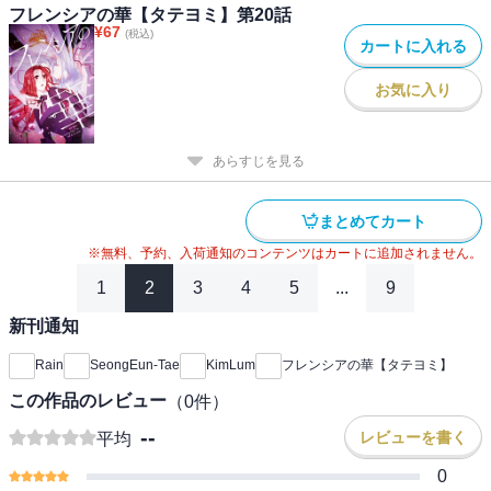
フレンシアの華【タテヨミ】第20話
¥
67
(税込)
カートに入れる
お気に入り
あらすじを見る
まとめてカート
※無料、予約、入荷通知のコンテンツはカートに追加されません。
1
2
3
4
5
...
9
新刊通知
Rain
SeongEun-Tae
KimLum
フレンシアの華【タテヨミ】
この作品のレビュー
（
0
件）
--
レビューを書く
平均
0