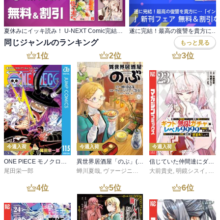
夏休みにイッキ読み！ U-NEXT Comic完結作品特集
同じジャンルのランキング
もっと見る
1
位
2
位
3
位
今週入荷
今週入荷
今週入荷
ONE PIECE モノクロ版 115
異世界居酒屋「のぶ」(22)
信じていた仲間達にダンジョン奥地で殺されかけたがギフト『無限ガチャ』でレベル９９９９の仲間達を手に入れて元パーティーメンバーと世界に復讐＆『ざまぁ！』します！（２３）
尾田栄一郎
蝉川夏哉
,
ヴァージニア二等兵
大前貴史
,
転
,
明鏡シスイ
,
ｔｅ
4
位
5
位
6
位