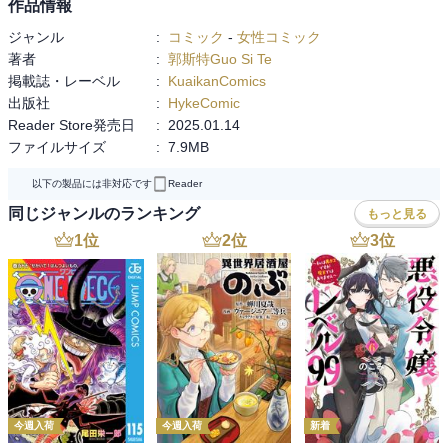
作品情報
ジャンル
:
コミック
-
女性コミック
著者
:
郭斯特Guo Si Te
掲載誌・レーベル
:
KuaikanComics
出版社
:
HykeComic
Reader Store発売日
:
2025.01.14
ファイルサイズ
:
7.9MB
以下の製品には非対応です
Reader
同じジャンルのランキング
もっと見る
1
位
2
位
3
位
今週入荷
今週入荷
新着