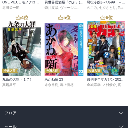
ONE PIECE モノクロ版 115
異世界居酒屋「のぶ」(22)
悪役令嬢レベル99 ～私は裏ボスですが魔王ではありません～ その６
尾田栄一郎
蝉川夏哉
,
ヴァージニア二等兵
のこみ
,
転
,
七夕さとり
,
Tea
4
位
5
位
6
位
今週入荷
今週入荷
今週入荷
九条の大罪（１７）
あかね噺 23
週刊少年マガジン 2026年36・37号[2026年8月5日発売]
真鍋昌平
末永裕樹
,
馬上鷹将
金城宗幸
,
ノ村優介
,
真島ヒロ
フロア
総合
コミック
セール