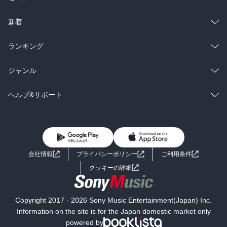
ラノベ
小説
総合
コミック
新着
雑誌・グラビア
ビジネス・実用
ラノベ
小説
総合
コミック
ランキング
BL・TL
雑誌・グラビア
ビジネス・実用
ラノベ
小説
総合
コミック
ジャンル
BL・TL
雑誌・グラビア
ビジネス・実用
ラノベ
小説
コミック
男性コミック
ヘルプ&サポート
BL・TL
雑誌・グラビア
ビジネス・実用
女性コミック
コミック誌
初めての方へ
ヘルプ
BL・TL
ライトノベル
男子向けラノベ
よくあるご質問
お問い合わせ
会社情報
プライバシーポリシー
ご利用条件
女子向けラノベ
小説
利用規約
クッキーの詳細
国内小説
海外小説
Copyright 2017 - 2026 Sony Music Entertainment(Japan) Inc.
ミステリー
SF
Information on the site is for the Japan domestic market only
powered by