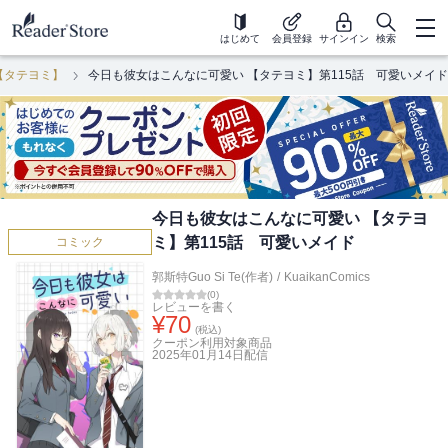
はじめて
会員登録
サインイン
検索
【タテヨミ】
今日も彼女はこんなに可愛い 【タテヨミ】第115話 可愛いメイド
今日も彼女はこんなに可愛い 【タテヨ
ミ】第115話 可愛いメイド
コミック
郭斯特Guo Si Te(作者)
/
KuaikanComics
(
0
)
レビューを書く
¥
70
(税込)
クーポン利用対象商品
2025年01月14日
配信