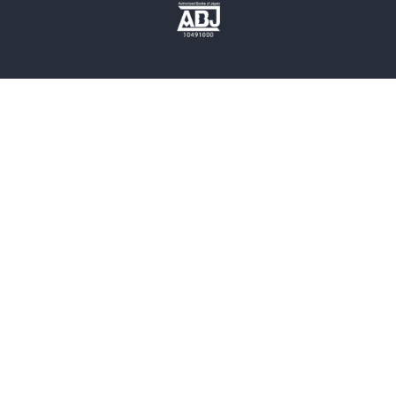
歴史・時代小説
文学
雑誌
グラビア写真集
ボーイズラブ
ティーンズラブ
人文・思想・歴史
社会・政治・法律
ビジネス・経済
サイエンス・テクノロジー
コンピュータ・情報
くらし・家庭
料理・酒
ファッション・美容・ダイエット
ホビー&カルチャー
スポーツ・アウトドア
地図・ガイド
エンターテイメント
芸術・アート
映画・音楽・演劇