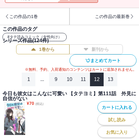
があまりに冷たい態度にビックリ…。果たして二人の関係はどうな
るのか？甘くて微笑ましい青春ラブ？コメディ！
この作品の1巻
この作品の最新巻
この作品のタグ
#
タテ読みコミック（女性向け）
シリーズ作品(
124
件)
1巻から
新刊から
まとめてカート
※無料、予約、入荷通知のコンテンツはカートに追加されません。
1
...
9
10
11
12
13
今日も彼女はこんなに可愛い 【タテヨミ】第111話 外見に
自信がない
¥
70
(税込)
カートに入れる
試し読み
お気に入り