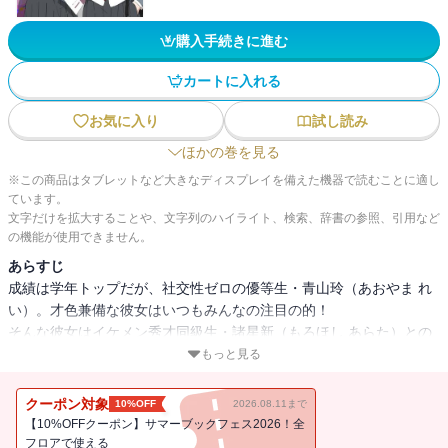
購入手続きに進む
カートに入れる
お気に入り
試し読み
ほかの巻を見る
※この商品はタブレットなど大きなディスプレイを備えた機器で読むことに適し
ています。
文字だけを拡大することや、文字列のハイライト、検索、辞書の参照、引用など
の機能が使用できません。
あらすじ
成績は学年トップだが、社交性ゼロの優等生・青山玲（あおやま れ
い）。才色兼備な彼女はいつもみんなの注目の的！
そんな彼女はイケメン秀才同級生・諸星新（もろほし あらた）との
恋の噂にうんざりしていた。クラスメイトに新との関係を問いただ
もっと見る
された玲は、たまたま名前だけ知っていた学年最下位の同級生を思
い出し、「気になる人は斉木麟（さいき りん）」と公言してしま
クーポン対象
10%OFF
2026.08.11まで
う。
【10%OFFクーポン】サマーブックフェス2026！全
――その言葉を偶然耳にした麟は舞い上がり、玲に近づこうとする
フロアで使える