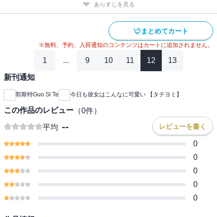
あらすじを見る
まとめてカート
※無料、予約、入荷通知のコンテンツはカートに追加されません。
1
...
9
10
11
12
13
新刊通知
郭斯特Guo Si Te
今日も彼女はこんなに可愛い 【タテヨミ】
この作品のレビュー
（
0
件）
--
レビューを書く
平均
0
0
0
0
0