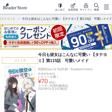
はじめて
会員登録
サインイン
検索
【タテヨミ】
今日も彼女はこんなに可愛い 【タテヨミ】第115話 可愛いメイド
今日も彼女はこんなに可愛い 【タテヨ
ミ】第115話 可愛いメイド
コミック
郭斯特Guo Si Te(作者)
/
KuaikanComics
(
0
)
レビューを書く
¥
70
(税込)
クーポン利用対象商品
2025年01月14日
配信