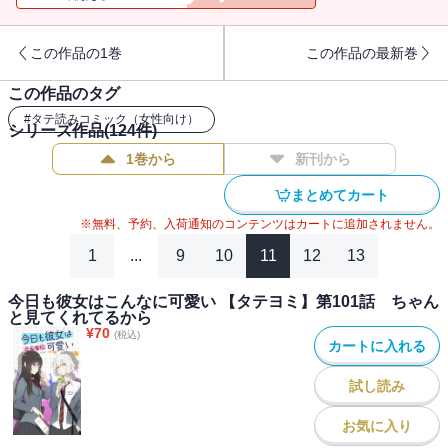
があまりに冷たい態度にビックリ…。果たして二人の関係はどうな
るのか？甘くて微笑ましい青春ラブ？コメディ！
この作品の1巻
この作品の最新巻
この作品のタグ
#
タテ読みコミック（女性向け）
シリーズ作品(
124
件)
1巻から
新刊から
まとめてカート
※無料、予約、入荷通知のコンテンツはカートに追加されません。
1
...
9
10
11
12
13
今日も彼女はこんなに可愛い 【タテヨミ】第101話 ちゃん
と見てくれてるから
¥
70
(税込)
カートに入れる
試し読み
お気に入り