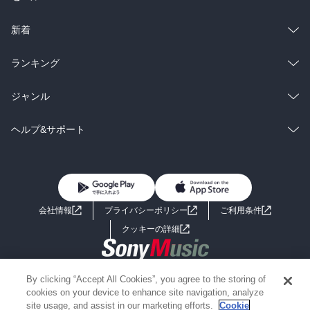
ラノベ
小説
総合
コミック
新着
雑誌・グラビア
ビジネス・実用
ラノベ
小説
総合
コミック
ランキング
BL・TL
雑誌・グラビア
ビジネス・実用
ラノベ
小説
総合
コミック
ジャンル
BL・TL
雑誌・グラビア
ビジネス・実用
ラノベ
小説
コミック
男性コミック
ヘルプ&サポート
BL・TL
雑誌・グラビア
ビジネス・実用
女性コミック
コミック誌
初めての方へ
ヘルプ
BL・TL
ライトノベル
男子向けラノベ
よくあるご質問
お問い合わせ
会社情報
プライバシーポリシー
ご利用条件
女子向けラノベ
小説
利用規約
クッキーの詳細
国内小説
海外小説
Copyright 2017 - 2026 Sony Music Entertainment(Japan) Inc.
By clicking “Accept All Cookies”, you agree to the storing of
ミステリー
SF
Information on the site is for the Japan domestic market only
cookies on your device to enhance site navigation, analyze
powered by
site usage, and assist in our marketing efforts.
Cookie