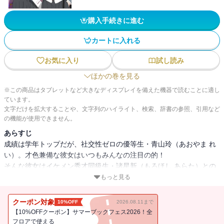
購入手続きに進む
カートに入れる
お気に入り
試し読み
ほかの巻を見る
※この商品はタブレットなど大きなディスプレイを備えた機器で読むことに適し
ています。
文字だけを拡大することや、文字列のハイライト、検索、辞書の参照、引用など
の機能が使用できません。
あらすじ
成績は学年トップだが、社交性ゼロの優等生・青山玲（あおやま れ
い）。才色兼備な彼女はいつもみんなの注目の的！
そんな彼女はイケメン秀才同級生・諸星新（もろほし あらた）との
恋の噂にうんざりしていた。クラスメイトに新との関係を問いただ
もっと見る
された玲は、たまたま名前だけ知っていた学年最下位の同級生を思
い出し、「気になる人は斉木麟（さいき りん）」と公言してしま
クーポン対象
10%OFF
2026.08.11まで
う。
【10%OFFクーポン】サマーブックフェス2026！全
――その言葉を偶然耳にした麟は舞い上がり、玲に近づこうとする
フロアで使える