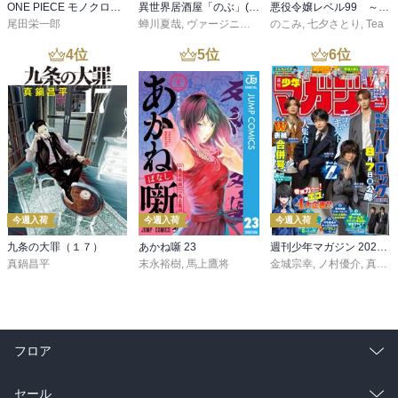
ONE PIECE モノクロ版 115
異世界居酒屋「のぶ」(22)
悪役令嬢レベル99 ～私は裏ボスですが魔王ではありません～ その６
尾田栄一郎
蝉川夏哉
,
ヴァージニア二等兵
のこみ
,
転
,
七夕さとり
,
Tea
4
位
5
位
6
位
今週入荷
今週入荷
今週入荷
九条の大罪（１７）
あかね噺 23
週刊少年マガジン 2026年36・37号[2026年8月5日発売]
真鍋昌平
末永裕樹
,
馬上鷹将
金城宗幸
,
ノ村優介
,
真島ヒロ
フロア
総合
コミック
セール