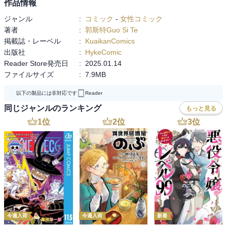
作品情報
ジャンル
:
コミック
-
女性コミック
著者
:
郭斯特Guo Si Te
掲載誌・レーベル
:
KuaikanComics
出版社
:
HykeComic
Reader Store発売日
:
2025.01.14
ファイルサイズ
:
7.9MB
以下の製品には非対応です
Reader
同じジャンルのランキング
もっと見る
1
位
2
位
3
位
今週入荷
今週入荷
新着