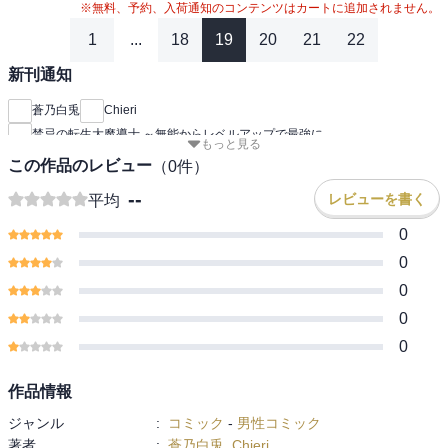
※無料、予約、入荷通知のコンテンツはカートに追加されません。
1
...
18
19
20
21
22
新刊通知
蒼乃白兎
Chieri
禁忌の転生大魔導士 ～無能からレベルアップで最強に
もっと見る
この作品のレビュー
（
0
件）
--
レビューを書く
平均
0
0
0
0
0
作品情報
ジャンル
:
コミック
-
男性コミック
著者
:
蒼乃白兎
,
Chieri