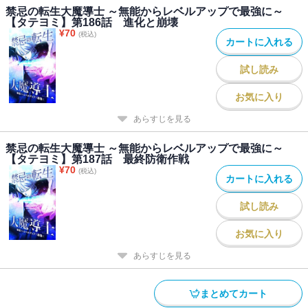
禁忌の転生大魔導士 ～無能からレベルアップで最強に～
【タテヨミ】第186話 進化と崩壊
¥
70
(税込)
カートに入れる
試し読み
お気に入り
あらすじを見る
禁忌の転生大魔導士 ～無能からレベルアップで最強に～
【タテヨミ】第187話 最終防衛作戦
¥
70
(税込)
カートに入れる
試し読み
お気に入り
あらすじを見る
まとめてカート