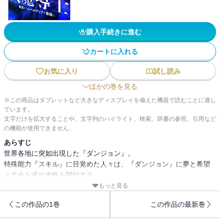
購入手続きに進む
カートに入れる
お気に入り
試し読み
ほかの巻を見る
※この商品はタブレットなど大きなディスプレイを備えた機器で読むことに適し
ています。
文字だけを拡大することや、文字列のハイライト、検索、辞書の参照、引用など
の機能が使用できません。
あらすじ
世界各地に突如出現した『ダンジョン』。
特殊能力『スキル』に目覚めた人々は、『ダンジョン』に夢と希望
と大金を求め攻略を開始する。
もっと見る
主人公・佐伯伊織は、スキルに目覚めなかった『無能な劣等者』だ
この作品の1巻
この作品の最新巻
った。しかし、不治の病に冒された妹・琴葉の治療費を稼ぐため、
彼は冒険者になる決意をする。