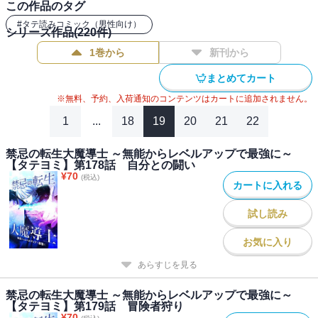
この作品のタグ
#
タテ読みコミック（男性向け）
パーティを組んで挑む、難度の高い『ダンジョン』の攻略中。
シリーズ作品(
220
件)
周りの『スキル持ち』冒険者は、伊織をスキルのない無能者だと馬
1巻から
新刊から
鹿にし始める。
まとめてカート
だが、伊織には秘密があった。
※無料、予約、入荷通知のコンテンツはカートに追加されません。
実は彼の前世は、スキルの上位互換である『失われた魔法』を極め
1
...
18
19
20
21
22
た最強の大魔導士であること。そして、その前世の力はレベルを上
げることによって、取り戻せること。
禁忌の転生大魔導士 ～無能からレベルアップで最強に～
【タテヨミ】第178話 自分との闘い
レベルを上げて、禁忌の力を取り戻せ！ 周囲の評価を覆す『無能
¥
70
(税込)
な劣等者』の逆転劇が今始まる──。
カートに入れる
試し読み
お気に入り
あらすじを見る
禁忌の転生大魔導士 ～無能からレベルアップで最強に～
【タテヨミ】第179話 冒険者狩り
¥
70