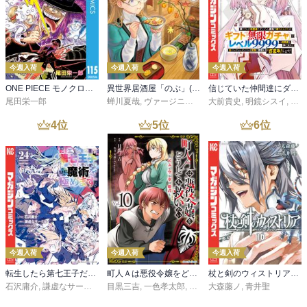
今週入荷
今週入荷
今週入荷
ONE PIECE モノクロ版 115
異世界居酒屋「のぶ」(22)
信じていた仲間達にダンジョン奥地で殺されかけたがギフト『無限ガチャ』でレベル９９９９の仲間達を手に入れて元パーティーメンバーと世界に復讐＆『ざまぁ！』します！（２３）
尾田栄一郎
蝉川夏哉
,
ヴァージニア二等兵
大前貴史
,
転
,
明鏡シスイ
,
ｔｅ
4
位
5
位
6
位
今週入荷
今週入荷
今週入荷
転生したら第七王子だったので、気ままに魔術を極めます（２４）
町人Ａは悪役令嬢をどうしても救いたい ～どぶと空と氷の姫君～１０【電子書店共通特典イラスト付】
杖と剣のウィストリア（１６）
石沢庸介
,
謙虚なサークル
,
メル。
目黒三吉
,
一色孝太郎
,
Parum
大森藤ノ
,
青井聖