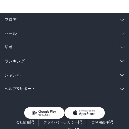
フロア
総合
コミック
セール
ラノベ
小説
総合
コミック
新着
雑誌・グラビア
ビジネス・実用
ラノベ
小説
総合
コミック
ランキング
BL・TL
雑誌・グラビア
ビジネス・実用
ラノベ
小説
総合
コミック
ジャンル
BL・TL
雑誌・グラビア
ビジネス・実用
ラノベ
小説
コミック
男性コミック
ヘルプ&サポート
BL・TL
雑誌・グラビア
ビジネス・実用
女性コミック
コミック誌
初めての方へ
ヘルプ
BL・TL
ライトノベル
男子向けラノベ
よくあるご質問
お問い合わせ
会社情報
プライバシーポリシー
ご利用条件
女子向けラノベ
小説
利用規約