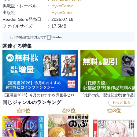
掲載誌・レーベル
:
HykeComic
出版社
:
HykeComic
Reader Store発売日
:
2026.07.18
ファイルサイズ
:
17.5MB
以下の製品には非対応です
Reader
関連する特集
【夏電書2026】今月のおすすめ 異世界ヒロインファンタジー
『托卵の娘』 配信記念!対象作品
同じジャンルのランキング
もっと見る
1
位
2
位
3
位