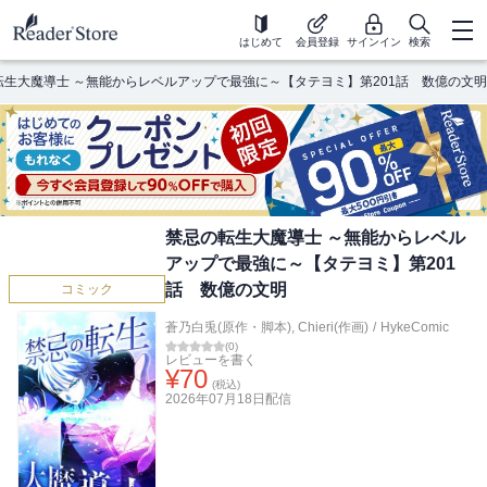
はじめて
会員登録
サインイン
検索
転生大魔導士 ～無能からレベルアップで最強に～【タテヨミ】第201話 数億の文明
禁忌の転生大魔導士 ～無能からレベル
アップで最強に～【タテヨミ】第201
話 数億の文明
コミック
蒼乃白兎(原作・脚本)
,
Chieri(作画)
/
HykeComic
(
0
)
レビューを書く
¥
70
(税込)
2026年07月18日
配信