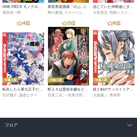
ONE PIECE モノクロ版 115
異世界居酒屋「のぶ」(22)
信じていた仲間達にダンジョン奥地で殺されかけたがギフト『無限ガチャ』でレベル９９９９の仲間達を手に入れて元パーティーメンバーと世界に復讐＆『ざまぁ！』します！（２３）
尾田栄一郎
蝉川夏哉
,
ヴァージニア二等兵
大前貴史
,
転
,
明鏡シスイ
,
ｔｅ
4
位
5
位
6
位
今週入荷
今週入荷
今週入荷
転生したら第七王子だったので、気ままに魔術を極めます（２４）
町人Ａは悪役令嬢をどうしても救いたい ～どぶと空と氷の姫君～１０【電子書店共通特典イラスト付】
杖と剣のウィストリア（１６）
石沢庸介
,
謙虚なサークル
,
メル。
目黒三吉
,
一色孝太郎
,
Parum
大森藤ノ
,
青井聖
フロア