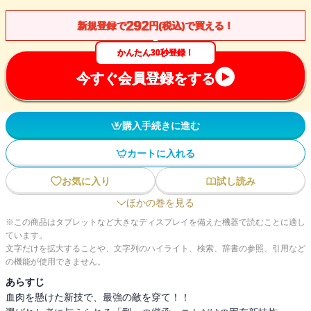
292
新規登録で
円(税込)で買える！
かんたん30秒登録！
今すぐ会員登録をする
購入手続きに進む
カートに入れる
お気に入り
試し読み
ほかの巻を見る
※この商品はタブレットなど大きなディスプレイを備えた機器で読むことに適し
ています。
文字だけを拡大することや、文字列のハイライト、検索、辞書の参照、引用など
の機能が使用できません。
あらすじ
血肉を懸けた新技で、最強の敵を穿て！！