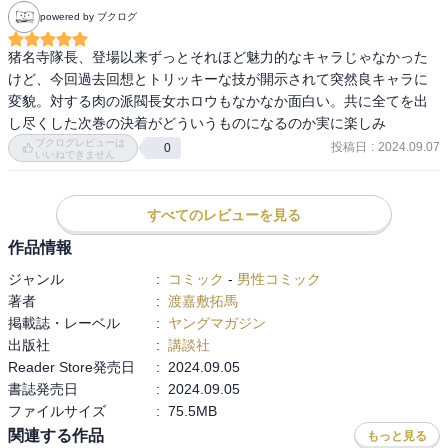
powered by ブクログ
猪名寺隊長、登場以来ずっとそれほど魅力的なキャラじゃなかった
けど、今回過去回想とトリッキーな技が開示されて突然良キャラに
変貌。対する肉の派閥長女ホロウもなかなか面白い。共に全てを出
し尽くした次巻の決着がどういうものになるのか実に楽しみ
ブクログレビューは
投稿日
:
2024.09.07
0
いいねできません
すべてのレビューを見る
作品情報
ジャンル
:
コミック
-
男性コミック
著者
:
渡嘉敷拓馬
掲載誌・レーベル
:
ヤングマガジン
出版社
:
講談社
Reader Store発売日
:
2024.09.05
書誌発売日
:
2024.09.05
ファイルサイズ
:
75.5MB
関連する作品
もっと見る