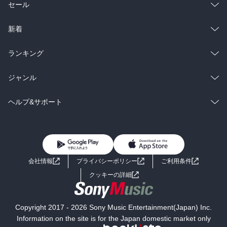
総合
コミック
セール
ラノベ
小説
総合
コミック
新着
雑誌・グラビア
ビジネス・実用
ラノベ
小説
総合
コミック
ランキング
BL・TL
雑誌・グラビア
ビジネス・実用
ラノベ
小説
総合
コミック
ジャンル
BL・TL
雑誌・グラビア
ビジネス・実用
ラノベ
小説
コミック
男性コミック
ヘルプ&サポート
BL・TL
雑誌・グラビア
ビジネス・実用
女性コミック
コミック誌
初めての方へ
ヘルプ
BL・TL
ライトノベル
男子向けラノベ
よくあるご質問
お問い合わせ
会社情報
プライバシーポリシー
ご利用条件
女子向けラノベ
小説
利用規約
クッキーの詳細
国内小説
海外小説
Copyright 2017 - 2026 Sony Music Entertainment(Japan) Inc.
ミステリー
SF
Information on the site is for the Japan domestic market only