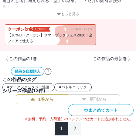
選ばれし者に与えられる「型」の継承。ニトだけの固有新技炸
裂！！！
もっと見る
マルサ防衛に奔走するニトは、ビッグダディの長男ハカと対決す
る。
クーポン対象
10%OFF
2026.08.11まで
無尽蔵の回復力を誇る強敵に苦戦するニトだが、
【10%OFFクーポン】サマーブックフェス2026！全
山田元隊長との修行により修得した新技「爆天戟」で、
フロアで使える
逆転への突破口を切り拓く‥‥！！
この作品の1巻
この作品の最新巻
ハリウッドでCGアーティストとして活躍していた異色の経歴を持つ
作者が贈る、
続巻を自動購入
日本を揺るがす超ド級エンタメ作品第８巻!!!!
この作品のタグ
#
ダークファンタジー漫画
#
バトルコミック
シリーズ作品(
13
件)
1巻から
新刊から
まとめてカート
※無料、予約、入荷通知のコンテンツはカートに追加されません。
1
2