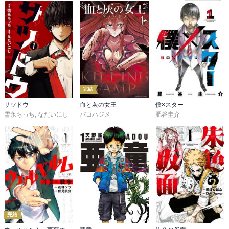
完結
サツドウ
血と灰の女王
僕×スター
雪永ちっち
,
なだいにし
バコハジメ
肥谷圭介
完結