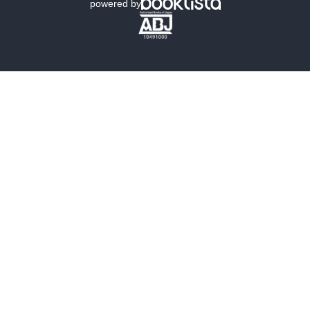
powered by
歴史・時代小説
文学
雑誌
グラビア写真集
ボーイズラブ
ティーンズラブ
人文・思想・歴史
社会・政治・法律
ビジネス・経済
サイエンス・テクノロジー
コンピュータ・情報
くらし・家庭
料理・酒
ファッション・美容・ダイエット
ホビー&カルチャー
スポーツ・アウトドア
地図・ガイド
エンターテイメント
芸術・アート
映画・音楽・演劇