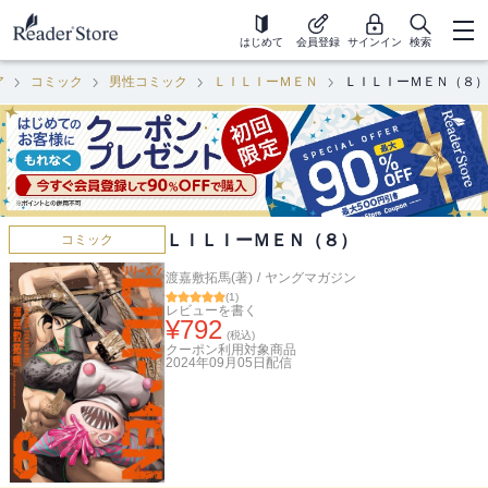
はじめて
会員登録
サインイン
検索
ア
コミック
男性コミック
ＬＩＬＩーＭＥＮ
ＬＩＬＩーＭＥＮ（８）
ＬＩＬＩーＭＥＮ（８）
コミック
渡嘉敷拓馬(著)
/
ヤングマガジン
(
1
)
レビューを書く
¥
792
(税込)
クーポン利用対象商品
2024年09月05日
配信