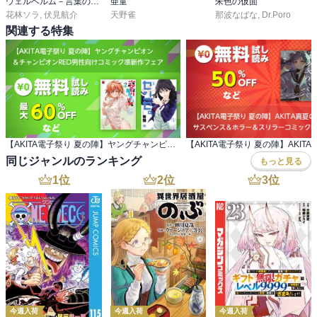
ウェルベルム－言葉の戦争－
亜童
朱色の仮面
花林ソラ
,
伏見航介
天野雀
那波なばな
,
Dr.Poro
関連する特集
【AKITA電子祭り 夏の陣】ヤングチャンピオン ＆チャンピオンRED男性向けコミック準新作フェア
同じジャンルのランキング
もっと見る
1
位
2
位
3
位
今週入荷
今週入荷
今週入荷