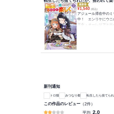
転生したら捨てられたが、拾われて楽
れ違い親子関係続行中
最新巻
する第６巻！ ※電子
¥
1,540
(税込)
アジュール滞在中のミ
中！ エンリケにウニ
王女・オーレリアと出
求めてやまないチョコ
に気に入られたミリー
りくむが、ブルガル
陰謀とか知らないので
ル！ チート魔法爆発
集しています
新刊通知
トロ猫
みつなり都
転生したら捨てられ
この作品のレビュー
（
2
件）
2.0
平均