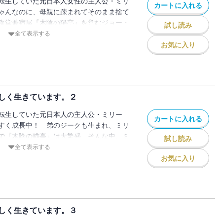
転生していた元日本人女性の主人公・ミリ
カートに入れる
ゃんなのに、母親に疎まれてそのまま捨て
食堂兼宿屋『木陰の猫亭』を営むジョー・
試し読み
て命拾いしたけど、待ち受ける異世界庶民
全て表示する
…。甘いもの、ありません！ 美味しいご
お気に入り
衛生事情も異常アリ！？ ならば作ってい
を発見したミリーは、持ち前の才能と秘密
チート、それから前世の知識で、異世界の
れど悠々自適なチートライフは全部が順調
しく生きています。２
ネットで話題沸騰中の人気作、待望の書籍
本をもとに編集しています。
転生していた元日本人の主人公・ミリー
カートに入れる
すく成長中！ 弟のジークも生まれ、ミリ
で『木陰の猫亭』は大繁盛。そんな中、ミ
試し読み
にかペーパーダミー商会の会頭になってい
全て表示する
ョーと一緒に商業ギルドに登録したレシピ
お気に入り
今ではなんと、総資産二千万（現代換
になってしまった現状におびえつつ、美味
る中、エンリケの提案で街で行われる祭り
ュロス、マカロン、カレー、そしてついに
しく生きています。３
幼女の成り上がりは今回も絶好調！ ※電