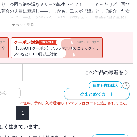
まり、今回も絶好調なミリーの転生ライフ！ ……だったけど、再び
ス商会の夫婦に遭遇し――。しかも、二人が『娘』として紹介した女
……って、一体、どういうこと!? 戸惑いの中、教会が開く学校に
査をしてくれた超美形の神官さんにまたまた再会！ この神官さん、
もっと見る
ですかね？ うごめく陰謀。明かされはじめるたくさんの秘密！ 怒
一気読み必至。待望の第五巻！ ※電子版は単行本をもとに編集して
クーポン対象
11まで
30%OFF
2026.08.13まで
！全
【30%OFFクーポン】アルファポリス コミック・ラ
ノベなど 6,100冊以上対象
この作品の最新巻
続巻を自動購入
から
まとめてカート
※無料、予約、入荷通知のコンテンツはカートに追加されません。
1
しく生きています。