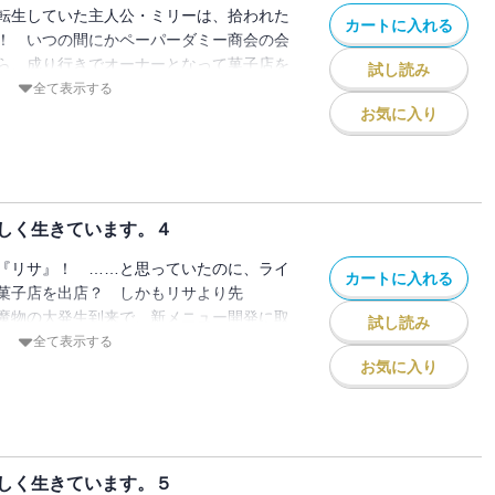
編集しています。
転生していた主人公・ミリーは、拾われた
カートに入れる
！ いつの間にかペーパーダミー商会の会
ら、成り行きでオーナーとなって菓子店を
試し読み
び、備品選び、従業員を雇って、商品開発
全て表示する
リーの前に、ジョーの母親を名乗る人物が
お気に入り
ジョーの実家のお茶会に招待！？ 猫亭に
来た新たな従業員も！ 耳が不自由な彼に
になり……。一方で、ミリーの正体に疑惑
ナルドは、ある悲しい過去を思い出してい
しく生きています。４
秘密に迫る第三巻！ ※電子版は単行本を
。
『リサ』！ ……と思っていたのに、ライ
カートに入れる
菓子店を出店？ しかもリサより先
魔物の大発生到来で、新メニュー開発に取
試し読み
ょんなことから王太子・レオナルドの正体
全て表示する
上、常連客のウィリアムも実は……？ 大
お気に入り
リサ』の開店日。外には大行列ができたけ
ルも発生！ 今回も襲い来る厄介ごとを華
異世界転生生活を送るミリーだけど、スラ
いから、意外なあの人たちにチート魔法士
しく生きています。５
しまい――。大転換の第４巻！ ※電子版