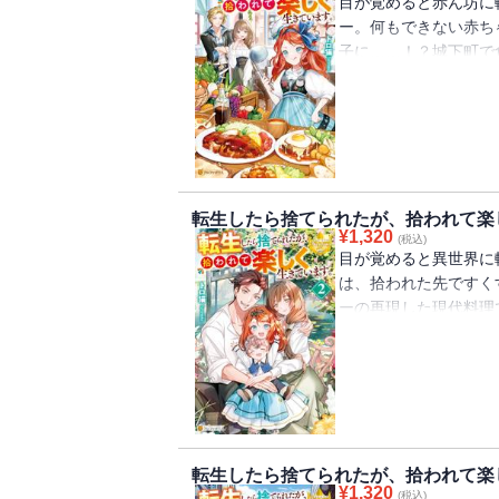
目が覚めると赤ん坊に
ー。何もできない赤ち
子に……！？城下町で
マリッサ夫妻に拾われ
生活は結構シビアで…
はん、ありません！ 
きましょう！ 魔術書
特訓で身に着けた魔法
生活を変えていく。け
転生したら捨てられたが、拾われて楽
とは言えなくて――。
¥
1,320
(税込)
化！ ※電子版は単行
目が覚めると異世界に
は、拾われた先ですく
ーの再現した現代料理
リーは自分がいつの間
たことに気が付く。ジ
は売れに売れまくり、
算）！？ 超大金持ち
しいものを探求し続け
に参加することに。チ
転生したら捨てられたが、拾われて楽
洗濯機まで！？ 転生
¥
1,320
(税込)