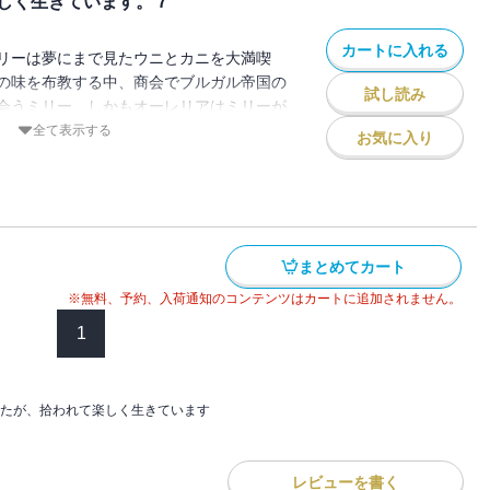
しく生きています。７
！ 最終章目前！ 過去と人間関係が交錯
版は単行本をもとに編集しています
カートに入れる
リーは夢にまで見たウニとカニを大満喫
の味を布教する中、商会でブルガル帝国の
試し読み
会うミリー。しかもオーレリアはミリーが
レート入手の伝手を持っていて！？ 彼女
全て表示する
お気に入り
はカカオを大満喫、チョコレート試作に取
帝国をめぐる陰謀に巻き込まれてしまう！
チョコをください！ やむを得ず大バト
の第七巻！ ※電子版は単行本をもとに編
まとめてカート
※無料、予約、入荷通知のコンテンツはカートに追加されません。
1
たが、拾われて楽しく生きています
レビューを書く