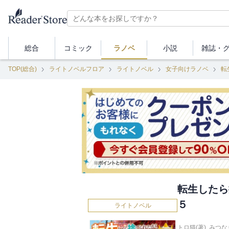
総合
コミック
ラノベ
小説
雑誌・
TOP(総合)
ライトノベルフロア
ライトノベル
女子向けラノベ
転
転生したら
５
ライトノベル
トロ猫(著)
,
みつな