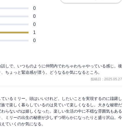
0
0
0
1
0
の話しで、いつものように仲間内でわちゃわちゃやっている感じ。後
り、ちょっと緊迫感が漂う。どうなるか気になるところ。
投稿日
:
2025.05.27
しているミリー。頭はいいけれど、したいことを実現するのに躊躇し
家族で楽しく暮らしているのは見ていて楽しくなるし。大きな秘密だ
変わらないのは嬉しくなった。楽しい生活の中に不穏な雰囲気もある
り、ミリーの出生の秘密が少しずつ明らかになったりと盛り沢山。今
与えていくのか気になる。