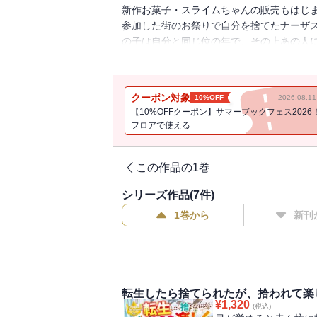
新作お菓子・スライムちゃんの販売もはじ
参加した街のお祭りで自分を捨てたナーザ
の子は自分と同じ位の年で、その上あの人に
も通い始めたミリーだけど、そこで魔力検
やたらと構ってくるんですが、何かあるん
涛の伏線回収にわくわくが止まらない！ 
クーポン対象
10%OFF
2026.08.
います。
【10%OFFクーポン】サマーブックフェス2026
フロアで使える
この作品の1巻
シリーズ作品(
7
件)
1巻から
新刊
転生したら捨てられたが、拾われて楽
¥
1,320
(税込)