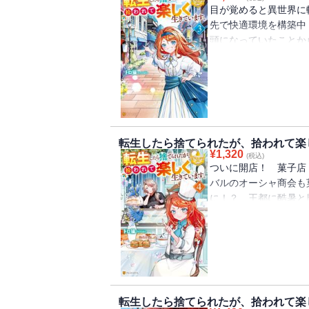
子版は単行本をもとに
目が覚めると異世界に
先で快適環境を構築中
頭になっていたことか
開店することに。店選
まで……と奮闘するミ
現れて――？ しかも
は砂漠の国からやって
治癒魔法をかけること
を向ける王太子・レオ
転生したら捨てられたが、拾われて楽
て――。ついに出生の
¥
1,320
(税込)
もとに編集しています
ついに開店！ 菓子店
バルのオーシャ商会も
に！？ 王都に酷暑と
り組む中、ミリーはひ
を知ってしまう。その
評判で迎えた菓子店『
れど、もちろんトラブ
麗に回避。悠々自適な
イムとの嫌すぎる出会
転生したら捨てられたが、拾われて楽
であることが知られて