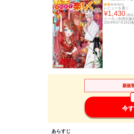
(
2
)
レビューを書く
¥
1,430
(税込
クーポン利用対象
2024年07月26日
新規
今す
あらすじ