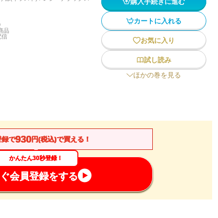
購入手続きに進む
カートに入れる
)
商品
配信
お気に入り
試し読み
ほかの巻を見る
930
登録で
円(税込)で買える！
かんたん30秒登録！
ぐ会員登録をする