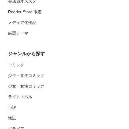
書店員オススメ
Reader Store 限定
メディア化作品
厳選テーマ
ジャンルから探す
コミック
少年・青年コミック
少女・女性コミック
ライトノベル
小説
雑誌
グラビア