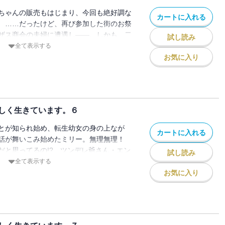
しています。
ちゃんの販売もはじまり、今回も絶好調な
カートに入れる
 ……だったけど、再び参加した街のお祭
ザス商会の夫婦に遭遇し――。しかも、二
試し読み
した女の子は自分と同じ位の年で、その上
全て表示する
体、どういうこと!? 戸惑いの中、教会が
お気に入り
たミリーだけど、そこで魔力検査をしてく
にまたまた再会！ この神官さん、やたら
、何かあるんですかね？ うごめく陰謀。
さんの秘密！ 怒涛の伏線回収にわくわく
しく生きています。６
読み必至。待望の第五巻！ ※電子版は単
います。
とが知られ始め、転生幼女の身の上なが
カートに入れる
談話が舞いこみ始めたミリー。無理無理！
だと思ってるの!? ツンデレ爺さん・エン
試し読み
固拒否の姿勢で逃げ回るミリーだけど、利
全て表示する
陰謀に巻き込まれていく。幼女相手に誘拐
お気に入り
あきらかにやりすぎなんですけど！ そして
過保護実父・シルヴァンは驚愕の素顔が明
光となにやら訳ありなようで……。みんな
ょっと腹黒だったりするんですかね？ す