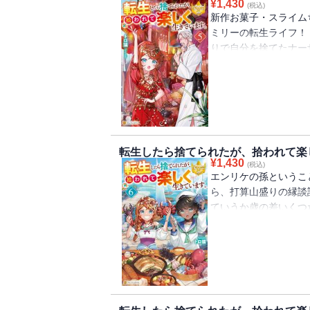
¥
1,430
(税込)
は単行本をもとに編集
新作お菓子・スライム
ミリーの転生ライフ！
りで自分を捨てたナー
人が『娘』として紹介
あの人に……って、一
開く学校にも通い始め
れた超美形の神官さん
と構ってくるんですが
明かされはじめるたく
転生したら捨てられたが、拾われて楽
が止まらない！ 一気
¥
1,430
(税込)
行本をもとに編集して
エンリケの孫というこ
ら、打算山盛りの縁
ていうか歳の差いくつ
リケの助力もあり、断
権を狙った大人たちの
未遂に爆破事件!? 
ミリーに急接近する超
らかになった護衛・月
に優しい大神官様はち