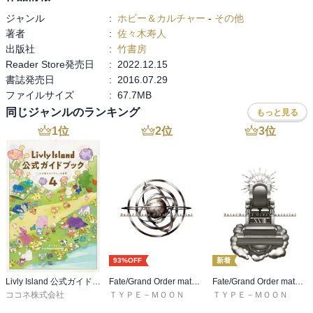
ジャンル
:
ホビー＆カルチャー
-
その他
著者
:
佐々木寿人
出版社
:
竹書房
Reader Store発売日
:
2022.12.15
書誌発売日
:
2016.07.29
ファイルサイズ
:
67.7MB
同じジャンルのランキング
もっと見る
1
位
2
位
3
位
93%OFF
新着
Livly Island 公式ガイドブック４ 心が重なるリヴリーの世界【プロダクトコード付き】
Fate/Grand Order material I
Fate/Grand Order material XVIII
ココネ株式会社
ＴＹＰＥ－ＭＯＯＮ
ＴＹＰＥ－ＭＯＯＮ