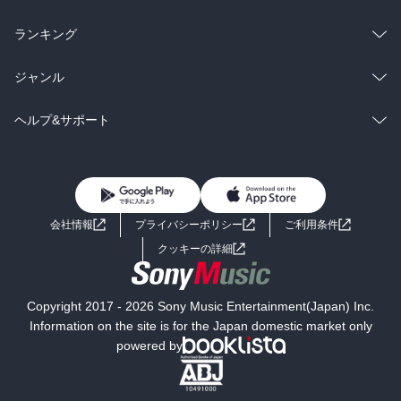
雑誌・グラビア
ビジネス・実用
ラノベ
小説
総合
コミック
ランキング
BL・TL
雑誌・グラビア
ビジネス・実用
ラノベ
小説
総合
コミック
ジャンル
BL・TL
雑誌・グラビア
ビジネス・実用
ラノベ
小説
コミック
男性コミック
ヘルプ&サポート
BL・TL
雑誌・グラビア
ビジネス・実用
女性コミック
コミック誌
初めての方へ
ヘルプ
BL・TL
ライトノベル
男子向けラノベ
よくあるご質問
お問い合わせ
会社情報
プライバシーポリシー
ご利用条件
女子向けラノベ
小説
利用規約
クッキーの詳細
国内小説
海外小説
Copyright 2017 - 2026 Sony Music Entertainment(Japan) Inc.
ミステリー
SF
Information on the site is for the Japan domestic market only
powered by
歴史・時代小説
文学