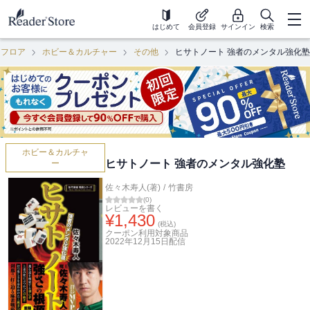
はじめて
会員登録
サインイン
検索
用フロア
ホビー＆カルチャー
その他
ヒサトノート 強者のメンタル強化塾
ホビー＆カルチャ
ヒサトノート 強者のメンタル強化塾
ー
佐々木寿人(著)
/
竹書房
(
0
)
レビューを書く
¥
1,430
(税込)
クーポン利用対象商品
2022年12月15日
配信