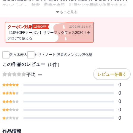
のハイライト、検索、辞書の参照、引用などの機能が使用できませ
ん。
もっと見る
逆境でこそ闘え！！
クーポン対象
10%OFF
2026.08.11まで
机上の戦術とは一線を画すヒサトの刹那の一打！！
【10%OFFクーポン】サマーブックフェス2026！全
フロアで使える
新刊通知
雀士には「打ってはならぬ一打」がある！！！
強心臓に迫る麻雀戦術書
佐々木寿人
ヒサトノート 強者のメンタル強化塾
進む道を模索する初心者、上達の壁にぶつかった中級者、
この作品のレビュー
（
0
件）
打つ楽しさを忘れかけた上級者へ贈る
--
レビューを書く
平均
0
0
0
0
0
作品情報