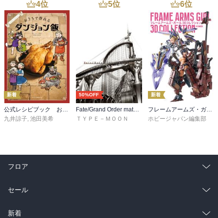
4
位
5
位
6
位
新着
50%OFF
新着
公式レシピブック おうちで作れるダンジョン飯
Fate/Grand Order material XVI
フレームアームズ・ガール 3Dコレクション
九井諒子
,
池田美希
ＴＹＰＥ－ＭＯＯＮ
ホビージャパン編集部
フロア
総合
コミック
セール
ラノベ
小説
総合
コミック
新着