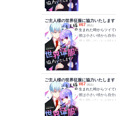
が今から始まる！
ご主人様の世界征服に協力いたします
¥
67
(税込)
生まれた時からツイて
彼は小さい頃から自分
度も聞いていたが何も
そんなある日、蓮の前
「ご主人様、ずっと探
可愛らしい戦隊少女と
が今から始まる！
ご主人様の世界征服に協力いたします
¥
67
(税込)
生まれた時からツイて
彼は小さい頃から自分
度も聞いていたが何も
そんなある日、蓮の前
「ご主人様、ずっと探