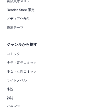
書店員オススメ
Reader Store 限定
メディア化作品
厳選テーマ
ジャンルから探す
コミック
少年・青年コミック
少女・女性コミック
ライトノベル
小説
雑誌
グラビア