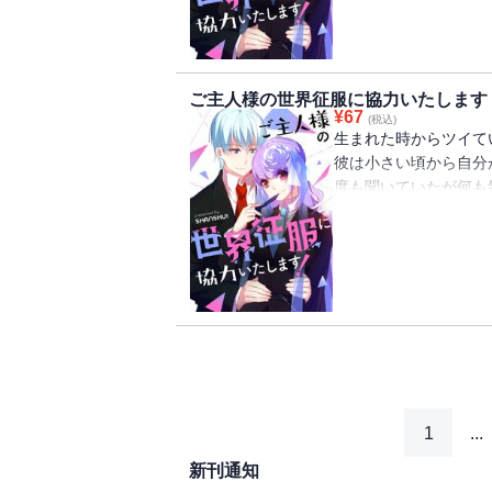
可愛らしい戦隊少女と
が今から始まる！
ご主人様の世界征服に協力いたします
¥
67
(税込)
生まれた時からツイて
彼は小さい頃から自分
度も聞いていたが何も
そんなある日、蓮の前
「ご主人様、ずっと探
可愛らしい戦隊少女と
が今から始まる！
1
...
新刊通知