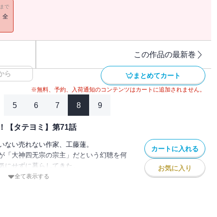
まった蓮の冒険物語が今から始まる！
11まで
！全
この作品の最新巻
から
まとめてカート
※無料、予約、入荷通知のコンテンツはカートに追加されません。
5
6
7
8
9
！【タテヨミ】第71話
いない売れない作家、工藤蓮。
カートに入れる
が「大神四无宗の宗主」だという幻聴を何
気にせずに暮らしてきた。
お気に入り
に現れた少女曰く、
全て表示する
してました！」
突然 宗主になってしまった蓮の冒険物語