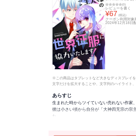
(
0
)
レビューを書く
¥
67
(税込)
クーポン利用対象
2024年12月18日
※この商品はタブレットなど大きなディスプレイを
文字だけを拡大することや、文字列のハイライト、
あらすじ
生まれた時からツイていない売れない作家
彼は小さい頃から自分が「大神四无宗の宗
た。
そんなある日、蓮の前に現れた少女曰く、
「ご主人様、ずっと探してました！」