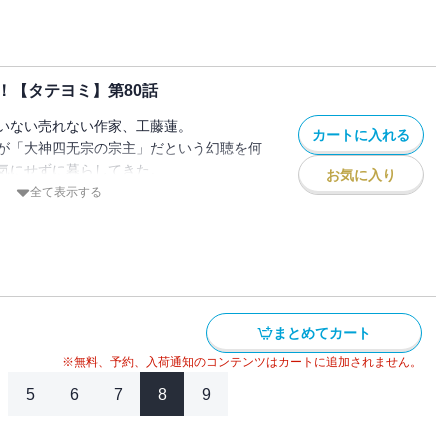
突然 宗主になってしまった蓮の冒険物語
！【タテヨミ】第80話
いない売れない作家、工藤蓮。
カートに入れる
が「大神四无宗の宗主」だという幻聴を何
気にせずに暮らしてきた。
お気に入り
に現れた少女曰く、
全て表示する
してました！」
突然 宗主になってしまった蓮の冒険物語
まとめてカート
※無料、予約、入荷通知のコンテンツはカートに追加されません。
5
6
7
8
9