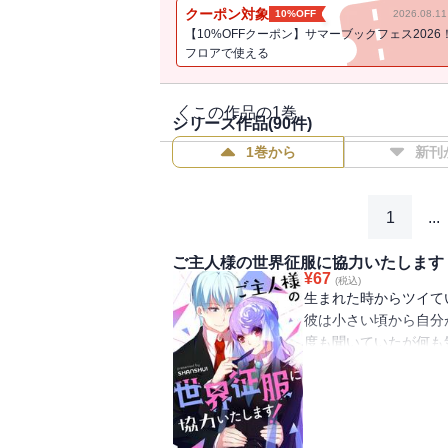
可愛らしい戦隊少女と突然 宗主になってし
クーポン対象
10%OFF
2026.08.
【10%OFFクーポン】サマーブックフェス2026
フロアで使える
この作品の1巻
シリーズ作品(
90
件)
1巻から
新刊
1
...
ご主人様の世界征服に協力いたします
¥
67
(税込)
生まれた時からツイて
彼は小さい頃から自分
度も聞いていたが何も
そんなある日、蓮の前
「ご主人様、ずっと探
可愛らしい戦隊少女と
が今から始まる！