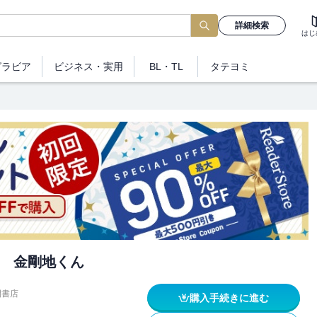
詳細検索
はじ
グラビア
ビジネス
・実用
BL・TL
タテヨミ
 金剛地くん
間書店
購入手続きに進む