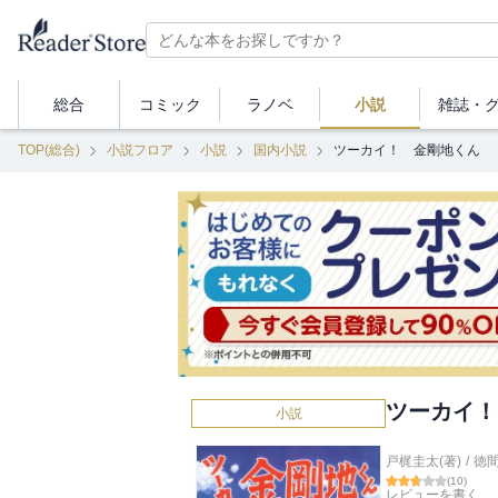
総合
コミック
ラノベ
小説
雑誌・
TOP(総合)
小説フロア
小説
国内小説
ツーカイ！ 金剛地くん
ツーカイ！
小説
戸梶圭太(著)
/
徳
(
10
)
レビューを書く