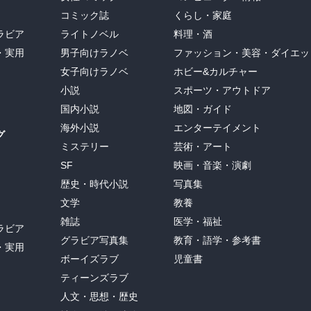
コミック誌
くらし・家庭
ラビア
ライトノベル
料理・酒
・実用
男子向けラノベ
ファッション・美容・ダイエッ
女子向けラノベ
ホビー&カルチャー
小説
スポーツ・アウトドア
国内小説
地図・ガイド
海外小説
エンターテイメント
グ
ミステリー
芸術・アート
SF
映画・音楽・演劇
歴史・時代小説
写真集
文学
教養
雑誌
医学・福祉
ラビア
グラビア写真集
教育・語学・参考書
・実用
ボーイズラブ
児童書
ティーンズラブ
人文・思想・歴史