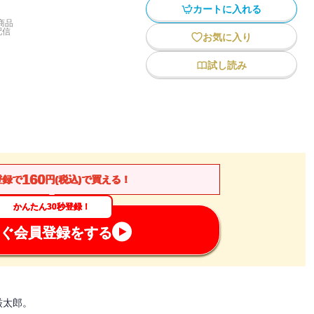
カートに入れる
商品
配信
お気に入り
試し読み
160
登録で
円(税込)で買える！
かんたん30秒登録！
ぐ会員登録をする
厳太郎。