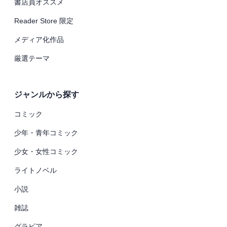
書店員オススメ
Reader Store 限定
メディア化作品
厳選テーマ
ジャンルから探す
コミック
少年・青年コミック
少女・女性コミック
ライトノベル
小説
雑誌
グラビア