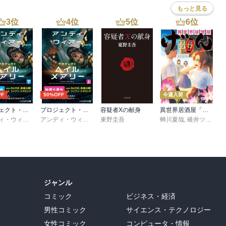
もっと見る
3
位
4
位
5
位
6
位
FF
50%OFF
今週入荷
プロジェクト・ヘイル・メアリー 下
プロジェクト・ヘイル・メアリー 上
容疑者Xの献身
異世界居酒屋「げん」三杯目
アンディ・ウィアー
,
小野田和子
アンディ・ウィアー
,
小野田和子
東野圭吾
蝉川夏哉
,
碓井ツカサ
ジャンル
コミック
ビジネス・経済
男性コミック
サイエンス・テクノロジー
女性コミック
コンピュータ・情報