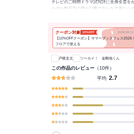
テレビの二時間ドラマ試写評に全身全霊を
わずか数百字の囲み記事で自らを文豪なら
彼の行くところ必ず波瀾アリ。
狂瀾怒涛のツーカイ人生。
クーポン対象
10%OFF
2026.08.
【10%OFFクーポン】サマーブックフェス2026
フロアで使える
新刊通知
戸梶圭太
ツーカイ！ 金剛地くん
この作品のレビュー
（
10
件）
2.7
平均