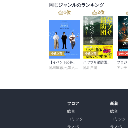
同じジャンルのランキング
1
位
2
位
今週入荷
今週入荷
50%O
【イベント応募シリアルコード付】池田匡志出演・オーディオフォトブック「あの日」SPECIAL EDITION（音声／動画付）
ハヤブサ消防団 森へつづく道
池田匡志
,
七寒六温
,
konoko58
池井戸潤
,
村崎キコ
フロア
新着
総合
総合
コミック
コミック
ラノベ
ラノベ