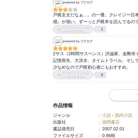
powered by ブクログ
戸梶圭太だなぁ…。の一冊。クレイジー日
感』が強い。ずーっと戸梶本を読んでるの
ブクログレビューは
1
いいねできません
powered by ブクログ
2サス（2時間サスペンス）評論家、金剛寺
記憶喪失、大洪水、タイムトラベル、そし
少なめなので戸梶初心者にもおすすめ。
ブクログレビューは
0
いいねできません
作品情報
ジャンル
:
小説
-
国内小説
出版社
:
徳間書店
書誌発売日
:
2007.02.01
ファイルサイズ
:
0.9MB