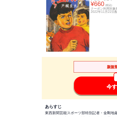
¥
660
(税込)
クーポン利用対象
2022年11月22日
新規
今す
あらすじ
東西新聞芸能スポーツ部特別記者・金剛地