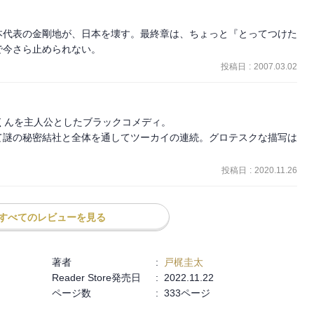
本代表の金剛地が、日本を壊す。最終章は、ちょっと『とってつけた
で今さら止められない。
投稿日
:
2007.03.02
くんを主人公としたブラックコメディ。

て謎の秘密結社と全体を通してツーカイの連続。グロテスクな描写は
投稿日
:
2020.11.26
すべてのレビューを見る
著者
:
戸梶圭太
Reader Store発売日
:
2022.11.22
ページ数
:
333ページ