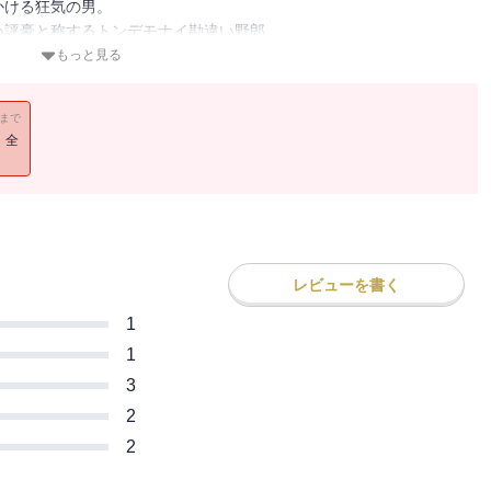
かける狂気の男。
ぬ評豪と称するトンデモナイ勘違い野郎。
もっと見る
11まで
！全
レビューを書く
1
1
3
2
2