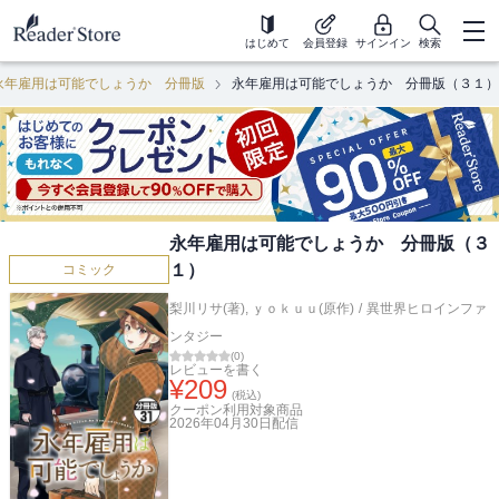
はじめて
会員登録
サインイン
検索
永年雇用は可能でしょうか 分冊版
永年雇用は可能でしょうか 分冊版（３１）
永年雇用は可能でしょうか 分冊版（３
１）
コミック
梨川リサ(著)
,
ｙｏｋｕｕ(原作)
/
異世界ヒロインファ
ンタジー
(
0
)
レビューを書く
¥
209
(税込)
クーポン利用対象商品
2026年04月30日
配信