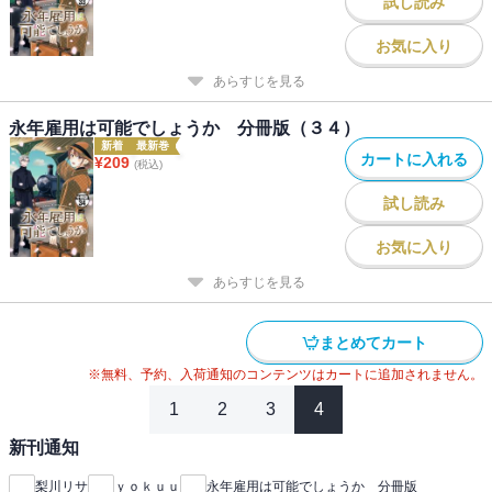
試し読み
お気に入り
あらすじを見る
永年雇用は可能でしょうか 分冊版（３４）
新着
最新巻
カートに入れる
¥
209
(税込)
試し読み
お気に入り
あらすじを見る
まとめてカート
※無料、予約、入荷通知のコンテンツはカートに追加されません。
1
2
3
4
新刊通知
梨川リサ
ｙｏｋｕｕ
永年雇用は可能でしょうか 分冊版