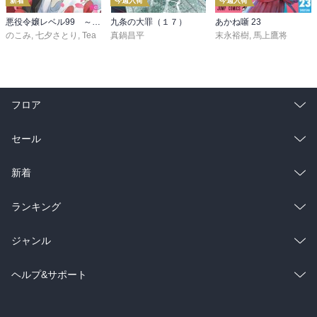
新着
今週入荷
今週入荷
悪役令嬢レベル99 ～私は裏ボスですが魔王ではありません～ その６
九条の大罪（１７）
あかね噺 23
のこみ
,
七夕さとり
,
Tea
真鍋昌平
末永裕樹
,
馬上鷹将
フロア
総合
コミック
セール
ラノベ
小説
総合
コミック
新着
雑誌・グラビア
ビジネス・実用
ラノベ
小説
総合
コミック
ランキング
BL・TL
雑誌・グラビア
ビジネス・実用
ラノベ
小説
総合
コミック
ジャンル
BL・TL
雑誌・グラビア
ビジネス・実用
ラノベ
小説
コミック
男性コミック
ヘルプ&サポート
BL・TL
雑誌・グラビア
ビジネス・実用
女性コミック
コミック誌
初めての方へ
ヘルプ