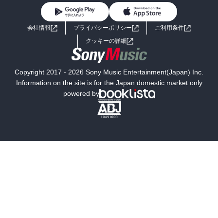
BL・TL
ライトノベル
男子向けラノベ
よくあるご質問
お問い合わせ
会社情報
プライバシーポリシー
ご利用条件
女子向けラノベ
小説
利用規約
クッキーの詳細
国内小説
海外小説
Copyright 2017 - 2026 Sony Music Entertainment(Japan) Inc.
ミステリー
SF
Information on the site is for the Japan domestic market only
powered by
歴史・時代小説
文学
雑誌
グラビア写真集
ボーイズラブ
ティーンズラブ
人文・思想・歴史
社会・政治・法律
ビジネス・経済
サイエンス・テクノロジー
コンピュータ・情報
くらし・家庭