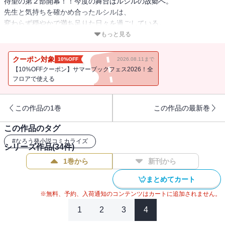
待望の第２部開幕！！今度の舞台はルシルの故郷へ。
先生と気持ちを確かめ合ったルシルは、
変わらず穏やかで満ち足りた日々を過ごしている。
そこに突然、妹のトルテから
もっと見る
「実家が大変なことになっている」という手紙が届き、
急遽先生と共にルシルの故郷へ帰ることに！
クーポン対象
10%OFF
2026.08.11まで
先生との初めての汽車旅行！
【10%OFFクーポン】サマーブックフェス2026！全
いろんな意味でドキドキするルシル。
フロアで使える
その一方で、実家で起こっている問題は根深いもので――。
この作品の1巻
この作品の最新巻
この作品のタグ
#
なろう発小説コミカライズ
シリーズ作品(
34
件)
1巻から
新刊から
まとめてカート
※無料、予約、入荷通知のコンテンツはカートに追加されません。
1
2
3
4