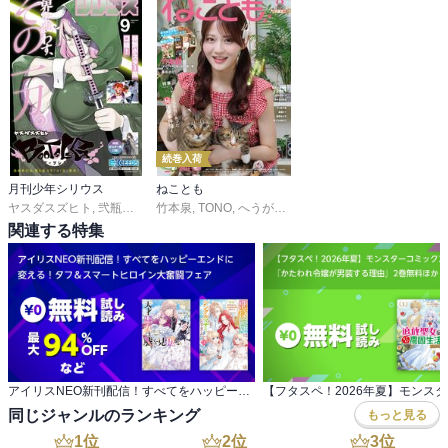
続巻入荷
月刊少年シリウス
ねことも
ヤスダスズヒト
,
弐瓶勉
,
ＯＮＥ
竹本泉
,
あずま京太郎
,
TONO
,
へうがけん
,
ｂｏｓｅ
,
曽根麻矢
,
園山ゆきの
,
猫葉りて
,
小菊路よう
,
杉作
,
,
関連する特集
アイリスNEO新刊配信！すべてをハッピーエンドに 変える！タフ＆スマートヒロイン大奮闘フェア
同じジャンルのランキング
もっと見る
1
位
2
位
3
位