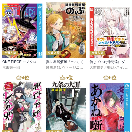
今週入荷
今週入荷
今週入荷
ONE PIECE モノクロ版 115
異世界居酒屋「のぶ」(22)
信じていた仲間達にダンジョン奥地で殺されかけたがギフト『無限ガチャ』でレベル９９９９の仲間達を手に入れて元パーティーメンバーと世界に復讐＆『ざまぁ！』します！（２３）
尾田栄一郎
蝉川夏哉
,
ヴァージニア二等兵
大前貴史
,
転
,
明鏡シスイ
,
ｔｅ
4
位
5
位
6
位