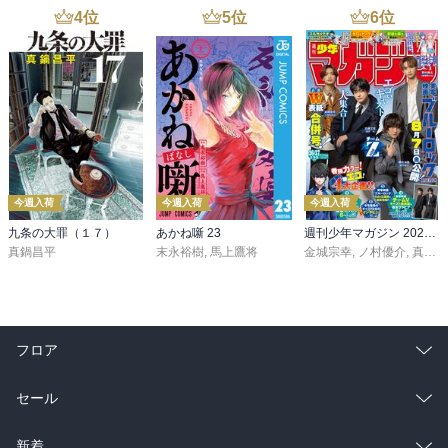
4
位
5
位
6
位
今週入荷
今週入荷
今週入荷
九条の大罪（１７）
あかね噺 23
週刊少年マガジン 2026年36・37号[2026年8月5日発売]
真鍋昌平
末永裕樹
,
馬上鷹将
金城宗幸
,
ノ村優介
,
真島ヒロ
フロア
総合
コミック
セール
ラノベ
小説
総合
コミック
新着