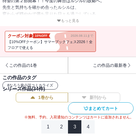
待望の第２部開幕！！今度の舞台はルシルの故郷へ。
先生と気持ちを確かめ合ったルシルは、
変わらず穏やかで満ち足りた日々を過ごしている。
そこに突然、妹のトルテから
もっと見る
「実家が大変なことになっている」という手紙が届き、
急遽先生と共にルシルの故郷へ帰ることに！
クーポン対象
10%OFF
2026.08.11まで
先生との初めての汽車旅行！
【10%OFFクーポン】サマーブックフェス2026！全
いろんな意味でドキドキするルシル。
フロアで使える
その一方で、実家で起こっている問題は根深いもので――。
この作品の1巻
この作品の最新巻
この作品のタグ
#
なろう発小説コミカライズ
シリーズ作品(
34
件)
1巻から
新刊から
まとめてカート
※無料、予約、入荷通知のコンテンツはカートに追加されません。
1
2
3
4