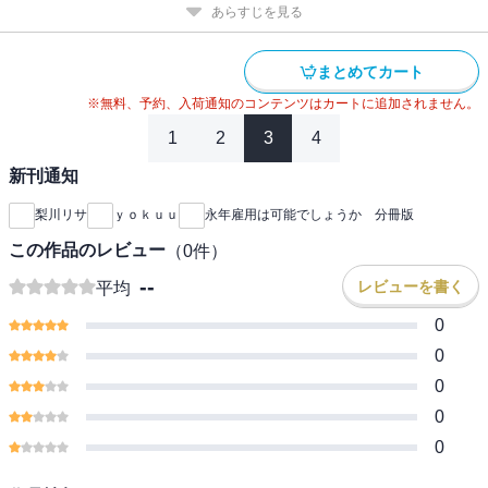
あらすじを見る
まとめてカート
※無料、予約、入荷通知のコンテンツはカートに追加されません。
1
2
3
4
新刊通知
梨川リサ
ｙｏｋｕｕ
永年雇用は可能でしょうか 分冊版
この作品のレビュー
（
0
件）
--
レビューを書く
平均
0
0
0
0
0