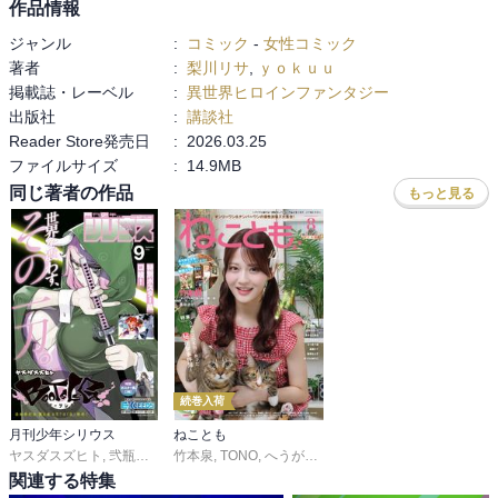
作品情報
ジャンル
:
コミック
-
女性コミック
著者
:
梨川リサ
,
ｙｏｋｕｕ
掲載誌・レーベル
:
異世界ヒロインファンタジー
出版社
:
講談社
Reader Store発売日
:
2026.03.25
ファイルサイズ
:
14.9MB
同じ著者の作品
もっと見る
続巻入荷
月刊少年シリウス
ねことも
ヤスダスズヒト
,
弐瓶勉
,
ＯＮＥ
竹本泉
,
あずま京太郎
,
TONO
,
へうがけん
,
ｂｏｓｅ
,
曽根麻矢
,
園山ゆきの
,
猫葉りて
,
小菊路よう
,
杉作
,
,
関連する特集