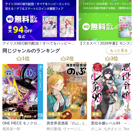
アイリスNEO新刊配信！すべてをハッピーエンドに 変える！タフ＆スマートヒロイン大奮闘フェア
同じジャンルのランキング
もっと見る
1
位
2
位
3
位
今週入荷
今週入荷
新着
ONE PIECE モノクロ版 115
異世界居酒屋「のぶ」(22)
悪役令嬢レベル99 ～私は裏ボスですが魔王ではありません～ その６
尾田栄一郎
蝉川夏哉
,
ヴァージニア二等兵
のこみ
,
転
,
七夕さとり
,
Tea