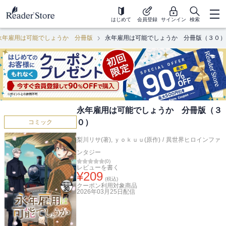
はじめて
会員登録
サインイン
検索
永年雇用は可能でしょうか 分冊版
永年雇用は可能でしょうか 分冊版（３０）
永年雇用は可能でしょうか 分冊版（３
０）
コミック
梨川リサ(著)
,
ｙｏｋｕｕ(原作)
/
異世界ヒロインファ
ンタジー
(
0
)
レビューを書く
¥
209
(税込)
クーポン利用対象商品
2026年03月25日
配信