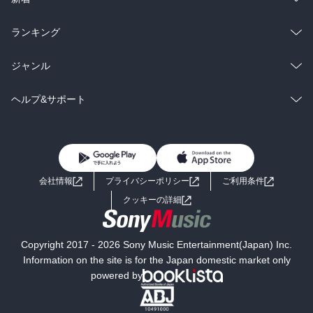
雑誌・グラビア
ビジネス・実用
ラノベ
小説
総合
コミック
ランキング
BL・TL
雑誌・グラビア
ビジネス・実用
ラノベ
小説
総合
コミック
ジャンル
BL・TL
雑誌・グラビア
ビジネス・実用
ラノベ
小説
コミック
男性コミック
ヘルプ&サポート
BL・TL
雑誌・グラビア
ビジネス・実用
女性コミック
コミック誌
初めての方へ
ヘルプ
BL・TL
ライトノベル
男子向けラノベ
よくあるご質問
お問い合わせ
会社情報
プライバシーポリシー
ご利用条件
女子向けラノベ
小説
利用規約
クッキーの詳細
国内小説
海外小説
Copyright 2017 - 2026 Sony Music Entertainment(Japan) Inc.
ミステリー
SF
Information on the site is for the Japan domestic market only
powered by
歴史・時代小説
文学