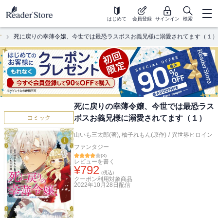
はじめて
会員登録
サインイン
検索
す
死に戻りの幸薄令嬢、今世では最恐ラスボスお義兄様に溺愛されてます（１）
死に戻りの幸薄令嬢、今世では最恐ラス
ボスお義兄様に溺愛されてます（１）
コミック
山いも三太郎(著)
,
柚子れもん(原作)
/
異世界ヒロイン
ファンタジー
(
3
)
レビューを書く
¥
792
(税込)
クーポン利用対象商品
2022年10月28日
配信