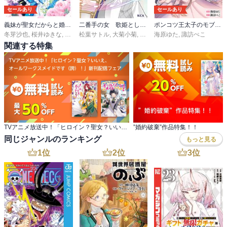
セールあり
セールあり
義妹が聖女だからと婚約破棄されましたが、私は妖精の愛し子です
二番手の女 歌姫としての誇りを胸に、最後のご奉公をいたします
ポンコツ王太子のモブ姉王女らしいけど、悪役令嬢が可哀想なので助けようと思います～王女ルートがない！？なら作ればいいのよ！～@COMIC
冬芽沙也
,
桜井ゆきな
,
白谷ゆう
松葉サトル
,
大菊小菊
,
天路ゆうつづ
海原ゆた
,
諏訪ぺこ
関連する特集
TVアニメ放送中！「ヒロイン？聖女？いいえ、 オールワークスメイドです（誇）！」新刊配信フェア
”婚約破棄”作品特集！！
同じジャンルのランキング
もっと見る
1
位
2
位
3
位