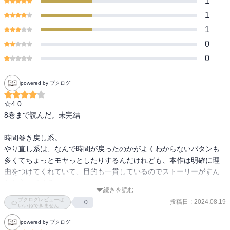
1
1
1
0
0
powered by ブクログ
☆4.0

8巻まで読んだ。未完結

時間巻き戻し系。

やり直し系は、なんで時間が戻ったのかがよくわからないパタンも
多くてちょっとモヤっとしたりするんだけれども、本作は明確に理
由をつけてくれていて、目的も一貫しているのでストーリーがすん
なり入ってくる。

続きを読む
絵はちょっと安定しないかな？みたいに思う時があるのと、本編部
ブクログレビューは
投稿日
:
2024.08.19
0
分のページ数が160ページ程度しかなくて、すぐ読み終わってしまう
いいねできません
のが難点かな。
powered by ブクログ