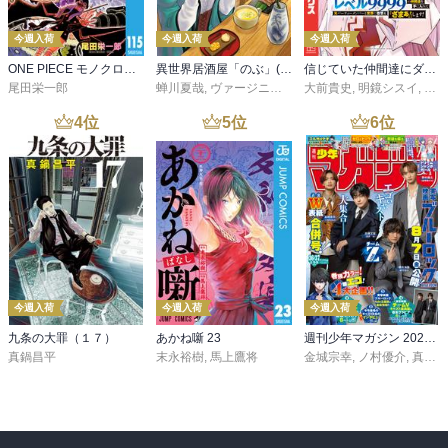
今週入荷
今週入荷
今週入荷
ONE PIECE モノクロ版 115
異世界居酒屋「のぶ」(22)
信じていた仲間達にダンジョン奥地で殺されかけたがギフト『無限ガチャ』でレベル９９９９の仲間達を手に入れて元パーティーメンバーと世界に復讐＆『ざまぁ！』します！（２３）
尾田栄一郎
蝉川夏哉
,
ヴァージニア二等兵
大前貴史
,
転
,
明鏡シスイ
,
ｔｅ
4
位
5
位
6
位
今週入荷
今週入荷
今週入荷
九条の大罪（１７）
あかね噺 23
週刊少年マガジン 2026年36・37号[2026年8月5日発売]
真鍋昌平
末永裕樹
,
馬上鷹将
金城宗幸
,
ノ村優介
,
真島ヒロ