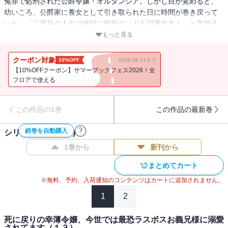
冤罪で処刑された公爵令嬢・オルタンシア。しかし目が覚めると、
幼いころ、公爵家に養女として引き取られた日に時間が巻き戻って
いた。「二度目の人生は絶対に処刑エンドを回避する！」と意気込
んだのも束の間、そのためには氷のように冷酷な義兄のジェラール
もっと見る
と仲良くならなければならない、という不可能ミッションの達成が
必要だった！ イケメンすぎる義兄との「死に戻り」ラブストーリ
クーポン対象
10%OFF
2026.08.11まで
ー（？）開幕！
【10%OFFクーポン】サマーブックフェス2026！全
フロアで使える
この作品の1巻
この作品の最新巻
続巻を自動購入
シリーズ作品(
13
件)
1巻から
新刊から
まとめてカート
※無料、予約、入荷通知のコンテンツはカートに追加されません。
1
2
死に戻りの幸薄令嬢、今世では最恐ラスボスお義兄様に溺愛
されてます（１３）