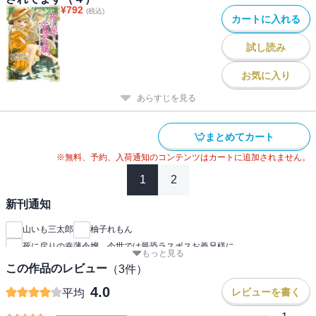
¥
792
(税込)
カートに入れる
試し読み
お気に入り
あらすじを見る
まとめてカート
※無料、予約、入荷通知のコンテンツはカートに追加されません。
1
2
新刊通知
山いも三太郎
柚子れもん
死に戻りの幸薄令嬢、今世では最恐ラスボスお義兄様に
もっと見る
この作品のレビュー
（
3
件）
4.0
レビューを書く
平均