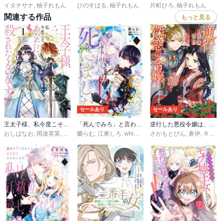
イタチサナ
,
柚子れもん
ひのすばる
,
柚子れもん
片町ひろ
,
柚子れもん
関連する作品
もっと見る
セールあり
セールあり
王太子様、私今度こそあなたに殺されたくないんです！ ～聖女に嵌められた貧乏令嬢、二度目は串刺し回避します！～
「死んでみろ」と言われたので死にました。
逆行した悪役令嬢は、なぜか魔力を失ったので深窓の令嬢になります
おしばなお
,
岡達英茉
,
先崎真琴
蘭らむ
,
江東しろ
,
whimhalooo
さかもとびん
,
蒼伊
,
ＲＡＨＷＩＡ