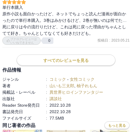
単行本購入

原作小説も面白かったけど、ネットでちょっと読んだ漫画が面白か
ったので単行本購入。3巻はみかけるけど、2巻が無いのは何でた…

死に戻りは今の流行りだけど、これは死に戻った理由がちゃんとし
てて好き。ちゃんとしてなくても好きだけども。
ブクログレビューは
投稿日
:
2023.05.21
0
いいねできません
すべてのレビューを見る
作品情報
ジャンル
:
コミック
-
女性コミック
著者
:
山いも三太郎
,
柚子れもん
掲載誌・レーベル
:
異世界ヒロインファンタジー
出版社
:
講談社
Reader Store発売日
:
2022.10.28
書誌発売日
:
2022.10.28
ファイルサイズ
:
77.5MB
同じ著者の作品
もっと見る