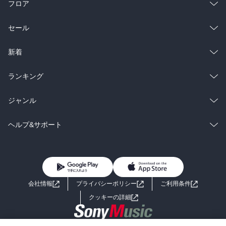
フロア
総合
コミック
セール
ラノベ
小説
総合
コミック
新着
雑誌・グラビア
ビジネス・実用
ラノベ
小説
総合
コミック
ランキング
BL・TL
雑誌・グラビア
ビジネス・実用
ラノベ
小説
総合
コミック
ジャンル
BL・TL
雑誌・グラビア
ビジネス・実用
ラノベ
小説
コミック
男性コミック
ヘルプ&サポート
BL・TL
雑誌・グラビア
ビジネス・実用
女性コミック
コミック誌
初めての方へ
ヘルプ
BL・TL
ライトノベル
男子向けラノベ
よくあるご質問
お問い合わせ
会社情報
プライバシーポリシー
ご利用条件
女子向けラノベ
小説
利用規約
クッキーの詳細
国内小説
海外小説