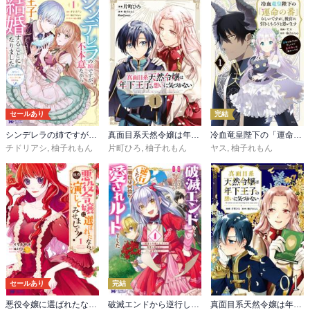
セールあり
完結
シンデレラの姉ですが、不本意ながら王子と結婚することになりました～身代わり王太子妃は離宮でスローライフを満喫する～（コミック）
真面目系天然令嬢は年下王子の想いに気づかない
冷血竜皇陛下の「運命の番」らしいですが、後宮に引きこもろうと思います ～幼竜を愛でるのに忙しいので皇后争いはご勝手にどうぞ～
チドリアシ
,
柚子れもん
片町ひろ
,
柚子れもん
ヤス
,
柚子れもん
セールあり
完結
悪役令嬢に選ばれたなら、優雅に演じてみせましょう！(コミック)
破滅エンドから逆行したら、二周目は何故か愛されルートでした～闇堕ち令嬢は王子への復讐を諦めない（のに溺愛される）～(コミック)
真面目系天然令嬢は年下王子の想いに気づかない【単話版】