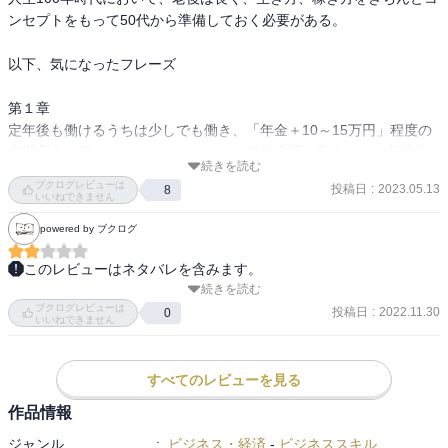
ンセプトをもって50代から準備しておく必要がある。

以下、気になったフレーズ

第１章

定年後も働けるうちは少しでも働き、「年金＋10～15万円」程度の
定期収入を得ることが、ゆとりのある老後生活、安心できる老後生
続きを読む
活を送る上で最も確実なルートである

ブクログレビューは
投稿日
:
2023.05.13
8
いいねできません
第２章

powered by ブクログ
地殻変動中とも言われる「50代以降の働く環境」の変化

50代以降の意識の持ち方が、60，65からのキャリアチェンジい大き
このレビューはネタバレを含みます。
く影響する。

続きを読む
キャリア自律＝会社任せではなく自分でキャリアを考えること。学
ブクログレビューは
び×キャリアビジョン

投稿日
:
2022.11.30
0
いいねできません
第３章

人柄で採用されることが多い。50代のうちから意識を持つ。

”自分の価値”を再発見し、50代以降の生き方を考える

やりがいのある仕事をつづけながら、漠然とした将来のお金の不安
グランドシッター養成講座

すべてのレビューを見る
も払しょくできれば「人生最良の時間」がまっている。
フリーランス協会

作品情報
自治体主催のキャリア講座

ジャンル
:
ビジネス・経済
-
ビジネススキル
キャリアアドバイザー
