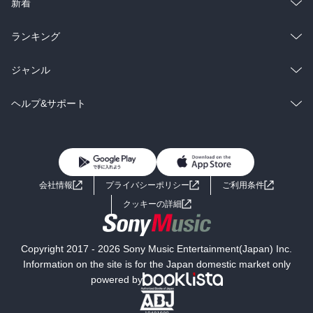
ラノベ
小説
総合
コミック
新着
雑誌・グラビア
ビジネス・実用
ラノベ
小説
総合
コミック
ランキング
BL・TL
雑誌・グラビア
ビジネス・実用
ラノベ
小説
総合
コミック
ジャンル
BL・TL
雑誌・グラビア
ビジネス・実用
ラノベ
小説
コミック
男性コミック
ヘルプ&サポート
BL・TL
雑誌・グラビア
ビジネス・実用
女性コミック
コミック誌
初めての方へ
ヘルプ
BL・TL
ライトノベル
男子向けラノベ
よくあるご質問
お問い合わせ
会社情報
プライバシーポリシー
ご利用条件
女子向けラノベ
小説
利用規約
クッキーの詳細
国内小説
海外小説
Copyright 2017 - 2026 Sony Music Entertainment(Japan) Inc.
ミステリー
SF
Information on the site is for the Japan domestic market only
powered by
歴史・時代小説
文学