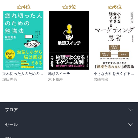
4
位
5
位
6
位
疲れ切った人のための勉強法
地頭スイッチ
小さな会社を強くするマーケティング思考
堀田秀吾
木下勝寿
岩崎邦彦
フロア
総合
コミック
セール