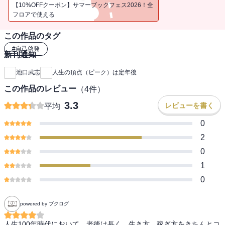
【10%OFFクーポン】サマーブックフェス2026！全
フロアで使える
この作品のタグ
#
自己啓発
新刊通知
池口武志
人生の頂点（ピーク）は定年後
この作品のレビュー
（
4
件）
3.3
レビューを書く
平均
0
2
0
1
0
powered by ブクログ
人生100年時代において、老後は長く、生き方、稼ぎ方をきちんとコ