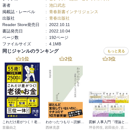
著者
:
池口武志
公益財団法人産業雇用安定センター

掲載誌・レーベル
:
青春新書インテリジェンス
キャリア人材バンク

出版社
:
青春出版社
新現役交流会サポート

Reader Store発売日
:
2022.10.11
マイスター60

書誌発売日
:
2022.10.04
ページ数
:
192ページ
WILL、CAN、MUSTの重なったところ。

ファイルサイズ
:
4.1MB
自分の能力を因数分解して不偏化する。

人的資本、社会的資本、心理的資本。

同じジャンルのランキング
もっと見る
1
位
2
位
3
位
男性は恥をかきたくない人が多い。学びにおいても失敗を恐れる。
最初は練習と思うこと。

女性は好奇心が強い。

他人からのほうが、勝手なアドバイスをもらえる。
これだけ差がつく！老後のお金 55歳から15年で2500万円をつくる
わかったつもり～読解力がつかない本当の原因～
図解 人事入門「理論と実践」100のツボシリーズ
首藤由之
西林克彦
坪谷邦生
,
岩田佑介
,
古茶宏志