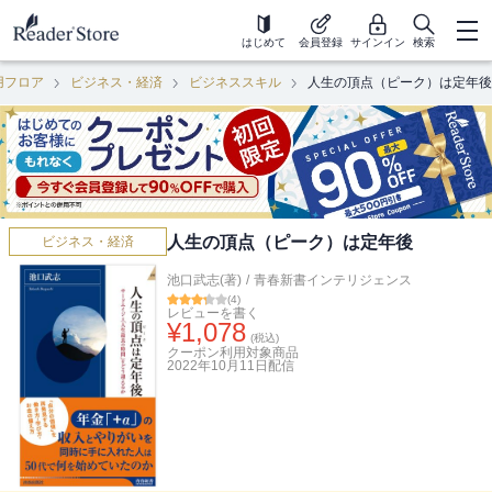
はじめて
会員登録
サインイン
検索
用フロア
ビジネス・経済
ビジネススキル
人生の頂点（ピーク）は定年後
人生の頂点（ピーク）は定年後
ビジネス・経済
池口武志(著)
/
青春新書インテリジェンス
(
4
)
レビューを書く
¥
1,078
(税込)
クーポン利用対象商品
2022年10月11日
配信