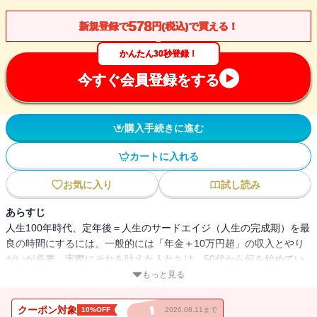
578
新規登録で
円(税込)で買える！
かんたん30秒登録！
今すぐ会員登録をする
購入手続きに進む
カートに入れる
お気に入り
試し読み
あらすじ
人生100年時代、定年後＝人生のサードエイジ（人生の完成期）を最
良の時間にするには、一般的には「年金＋10万円超」の収入とやり
がいが必要。実際にそれを叶えた人たちは、50代から何を始めてい
たのか。定年後の生活を安定させつつ、自分の本当にやりたいこと
もっと見る
で世の中に貢献して、人生の頂点にたどり着くための、50代からの
働き方・学び方・お金の備え方。
クーポン対象
10%OFF
2026.08.11まで