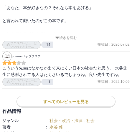
「あなた、本が好きなの？それなら本をあげる」

と言われて戴いたのがこの本です。

これも何かの縁なのでしょう。

続きを読む
ブクログレビューは
投稿日
:
2026.07.02
14
いいねできません
本作を読んで率直に思ったのは、水谷先生のような熱血な先生が今
powered by ブクログ
の時代にもいるのだなということで驚きました。

こういう先生はなかなか出て来にくい日本の社会だと思う。 水谷先
現在でも、夜の世界に出回っている生徒がたくさんいるようです。
生に感謝されてる人はたくさいるでしょうね。良い先生ですね。
彼らはシンナーの常習や暴走族への入隊、不適切な交際へと関与し
ブクログレビューは
投稿日
:
2022.10.09
1
いいねできません
てしまいます。

この本には亡くなった三人の生徒のことが挙げられています。

すべてのレビューを見る
シンナーの幻覚によりダンプカーに突っ込んだマサフミくん、バイ
作品情報
ク暴走中に事故に遭った雄也くん、援助交際によりHIVに感染した亜
衣さん。

ジャンル
:
社会・政治・法律
-
社会
著者
:
水谷 修
特に、マサフミくんの話では、シンナーの恐ろしさがすごく伝わっ