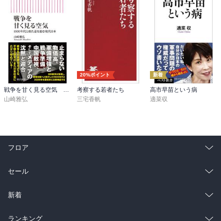
20%ポイント
新着
戦争を甘く見る空気 1930年代と似た道を進む現代日本
考察する若者たち
高市早苗という病
山崎雅弘
三宅香帆
適菜収
フロア
総合
コミック
セール
ラノベ
小説
総合
コミック
新着
雑誌・グラビア
ビジネス・実用
ラノベ
小説
総合
コミック
ランキング