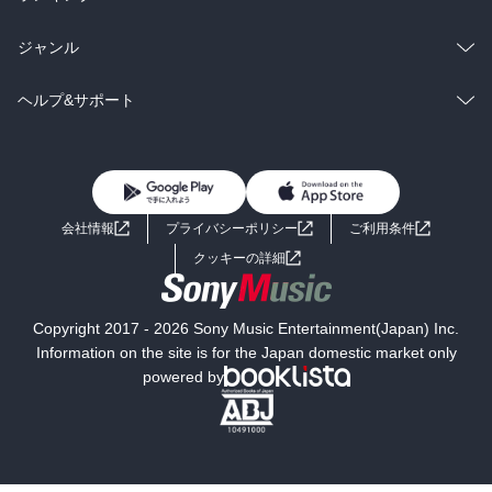
BL・TL
雑誌・グラビア
ビジネス・実用
ラノベ
小説
総合
コミック
ジャンル
BL・TL
雑誌・グラビア
ビジネス・実用
ラノベ
小説
コミック
男性コミック
ヘルプ&サポート
BL・TL
雑誌・グラビア
ビジネス・実用
女性コミック
コミック誌
初めての方へ
ヘルプ
BL・TL
ライトノベル
男子向けラノベ
よくあるご質問
お問い合わせ
会社情報
プライバシーポリシー
ご利用条件
女子向けラノベ
小説
利用規約
クッキーの詳細
国内小説
海外小説
Copyright 2017 - 2026 Sony Music Entertainment(Japan) Inc.
ミステリー
SF
Information on the site is for the Japan domestic market only
powered by
歴史・時代小説
文学
雑誌
グラビア写真集