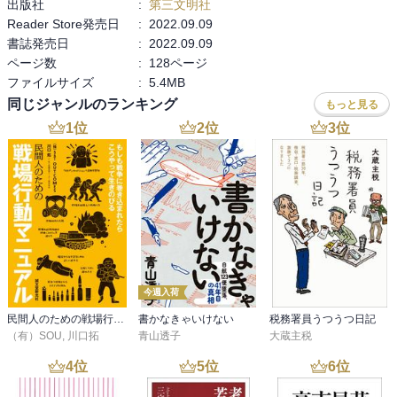
出版社
:
第三文明社
てきました。シンナーは骨や脳みそをスカスカにしてしまいます。

Reader Store発売日
:
2022.09.09
火葬後、お骨を骨壺に納める際の箸渡し。人間の丈夫な骨といわれ
書誌発売日
:
2022.09.09
る大腿骨（太ももの骨）でさえ、箸で摑んでいる最中にコナゴナに
ページ数
:
128ページ
砕けてしまう。その時のマサフミくんのお母さんはどんな想いだっ
ファイルサイズ
:
5.4MB
たのだろう。想像するだけで胸が痛くなります。

同じジャンルのランキング
もっと見る
1
位
2
位
3
位
そもそも、どうして生徒たちがこのような非行に走ってしまうの
か。根本的な原因を考えるのが重要であると思います。

いじめ、貧困、劣悪な家庭環境、性教育における正しい知識の不
足、不十分な社会的支援など、様々な問題が背景にあるように思い
ます。

たくさんの若い人が亡くなっているのを知り、水谷先生のような人
が彼らの助けにすごく貢献していることがわかりました。

今週入荷
健全な心の保ち方の一つの方法として、縄跳びがいいと書かれてい
民間人のための戦場行動マニュアル
書かなきゃいけない
税務署員うつうつ日記
ました。

（有）SOU
,
川口拓
青山透子
大蔵主税
早速、僕も試してみたいと思いました。

4
位
5
位
6
位