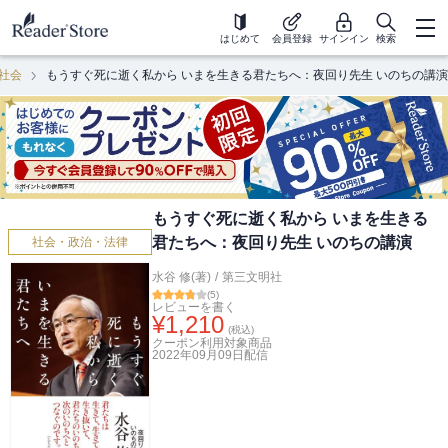
はじめて
会員登録
サインイン
検索
社会
もうすぐ死に逝く私から いまを生きる君たちへ：夜回り先生 いのちの講演
もうすぐ死に逝く私から いまを生きる
君たちへ：夜回り先生 いのちの講演
社会・政治・法律
水谷 修(著)
/
第三文明社
(
5
)
レビューを書く
¥
1,210
(税込)
クーポン利用対象商品
2022年09月09日
配信