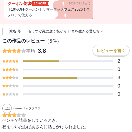
さ」を、「いのちの講演」として語り残したものです。巻頭に著者
クーポン対象
10%OFF
2026.08.11まで
はこう綴っています。「この本は、もうすぐ死に逝く私から、いま
【10%OFFクーポン】サマーブックフェス2026！全
を生きる君たちへのメッセージです。私は、君たちに伝えたい。
フロアで使える
新刊通知
『生きていてくれて、ありがとう』『いいもんだよ。生きるっ
て』」と。
水谷 修
もうすぐ死に逝く私から いまを生きる君たちへ
この作品のレビュー
（
5
件）
3.8
レビューを書く
平均
2
0
3
0
0
powered by ブクログ
ベンチで読書をしているとき、

杖をついたおばあさんに話しかけられました。
