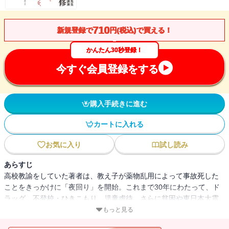
710
新規登録で
円(税込)で買える！
かんたん30秒登録！
今すぐ会員登録をする
購入手続きに進む
カートに入れる
お気に入り
試し読み
あらすじ
高校教諭をしていた著者は、教え子が薬物乱用によって事故死した
ことをきっかけに「夜回り」を開始。これまで30年にわたって、ド
ラッグ、不登校・ひきこもり、児童虐待、さらに貧困や東日本大震
災後の若者の支援などの活動を展開してきました。本書は、66歳に
もっと見る
なった著者がどうしても子どもたちに伝えておきたい「いのちの尊