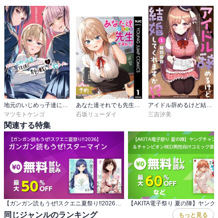
予約
地元のいじめっ子達に仕返ししようとしたら、別の戦いが始まった。
あなた達それでも先生ですかっ！
アイドル辞めるけど結婚してくれますか!?
マツモトケンゴ
石坂リューダイ
三吉汐美
関連する特集
【ガンガン読もうぜ!スクエニ夏祭り!!2026】 ガンガン読もうぜ!スターマイン
同じジャンルのランキング
もっと見る