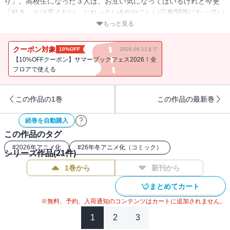
り」。高校生になった３人は、お互い気になってはいるけれど今更
「好き」とは言えない、じれったい&ややこしい三角関係になってい
た!! そんな中、夜の学校で「しお」が積年の想いを告白！ ついにラ
もっと見る
ブコメに…なる!?
クーポン対象
10%OFF
2026.08.11まで
【10%OFFクーポン】サマーブックフェス2026！全
フロアで使える
この作品の1巻
この作品の最新巻
続巻を自動購入
この作品のタグ
#
2026年アニメ化
#
26年冬アニメ化（コミック）
シリーズ作品(
21
件)
1巻から
新刊から
まとめてカート
※無料、予約、入荷通知のコンテンツはカートに追加されません。
1
2
3