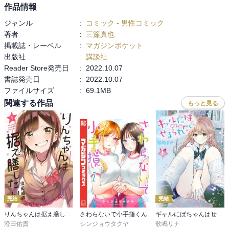
作品情報
ジャンル
:
コミック
-
男性コミック
著者
:
三簾真也
掲載誌・レーベル
:
マガジンポケット
出版社
:
講談社
Reader Store発売日
:
2022.10.07
書誌発売日
:
2022.10.07
ファイルサイズ
:
69.1MB
関連する作品
もっと見る
完結
完結
りんちゃんは据え膳したい
さわらないで小手指くん
ギャルにぱちゃんはせまられたい
澄田佑貴
シンジョウタクヤ
歌鳴リナ