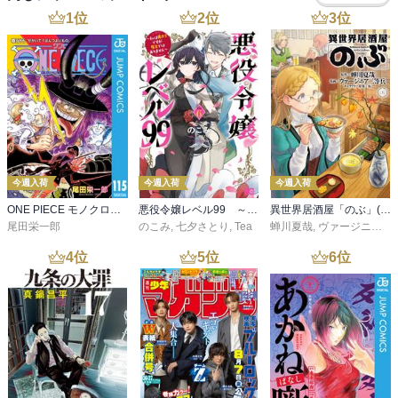
1
位
2
位
3
位
今週入荷
今週入荷
今週入荷
ONE PIECE モノクロ版 115
悪役令嬢レベル99 ～私は裏ボスですが魔王ではありません～ その６
異世界居酒屋「のぶ」(22)
尾田栄一郎
のこみ
,
七夕さとり
,
Tea
蝉川夏哉
,
ヴァージニア二等兵
4
位
5
位
6
位