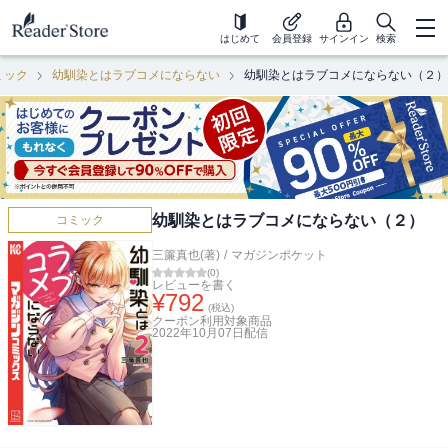
はじめて
会員登録
サインイン
検索
ミック
幼馴染とはラブコメにならない
幼馴染とはラブコメにならない（２）
幼馴染とはラブコメにならない（２）
コミック
三簾真也(著)
/
マガジンポケット
(
0
)
レビューを書く
¥
792
(税込)
クーポン利用対象商品
2022年10月07日
配信