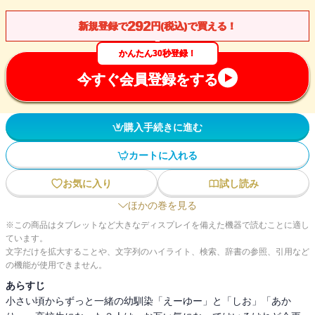
292
新規登録で
円(税込)で買える！
かんたん30秒登録！
今すぐ会員登録をする
購入手続きに進む
カートに入れる
お気に入り
試し読み
ほかの巻を見る
※この商品はタブレットなど大きなディスプレイを備えた機器で読むことに適し
ています。
文字だけを拡大することや、文字列のハイライト、検索、辞書の参照、引用など
の機能が使用できません。
あらすじ
小さい頃からずっと一緒の幼馴染「えーゆー」と「しお」「あか