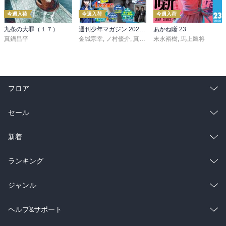
今週入荷
今週入荷
今週入荷
九条の大罪（１７）
週刊少年マガジン 2026年36・37号[2026年8月5日発売]
あかね噺 23
真鍋昌平
金城宗幸
,
ノ村優介
,
真島ヒロ
末永裕樹
,
宮島礼吏
,
馬上鷹将
,
新川直司
,
久
フロア
総合
コミック
セール
ラノベ
小説
総合
コミック
新着
雑誌・グラビア
ビジネス・実用
ラノベ
小説
総合
コミック
ランキング
BL・TL
雑誌・グラビア
ビジネス・実用
ラノベ
小説
総合
コミック
ジャンル
BL・TL
雑誌・グラビア
ビジネス・実用
ラノベ
小説
コミック
男性コミック
ヘルプ&サポート