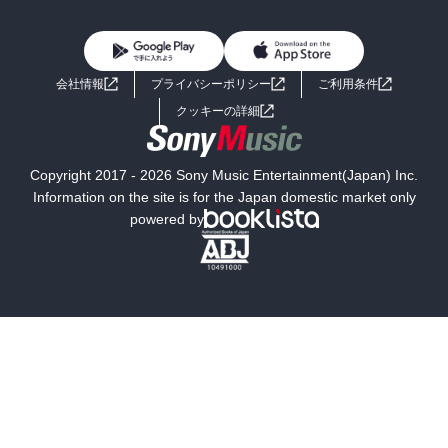
BL・TL
雑誌・グラビア
ビジネス・実用
女性コミック
コミック誌
初めての方へ
ヘルプ
BL・TL
ライトノベル
男子向けラノベ
よくあるご質問
お問い合わせ
会社情報
プライバシーポリシー
ご利用条件
女子向けラノベ
小説
利用規約
クッキーの詳細
国内小説
海外小説
Copyright 2017 - 2026 Sony Music Entertainment(Japan) Inc.
ミステリー
SF
Information on the site is for the Japan domestic market only
powered by
歴史・時代小説
文学
雑誌
グラビア写真集
ボーイズラブ
ティーンズラブ
人文・思想・歴史
社会・政治・法律
ビジネス・経済
サイエンス・テクノロジー