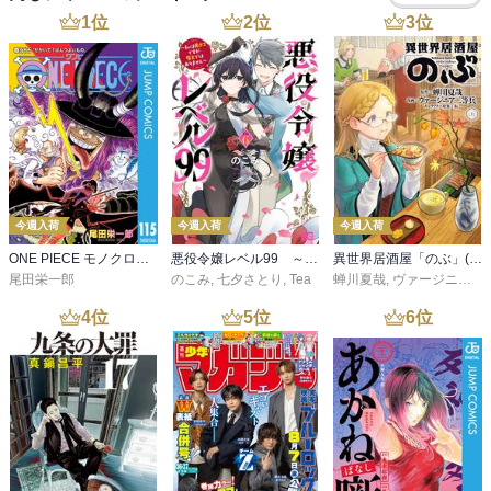
1
位
2
位
3
位
今週入荷
今週入荷
今週入荷
ONE PIECE モノクロ版 115
悪役令嬢レベル99 ～私は裏ボスですが魔王ではありません～ その６
異世界居酒屋「のぶ」(22)
尾田栄一郎
のこみ
,
七夕さとり
,
Tea
蝉川夏哉
,
ヴァージニア二等兵
4
位
5
位
6
位