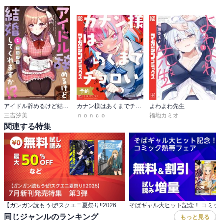
予約
アイドル辞めるけど結婚してくれますか!?
カナン様はあくまでチョロい
よわよわ先生
三吉汐美
ｎｏｎｃｏ
福地カミオ
関連する特集
【ガンガン読もうぜ!スクエニ夏祭り!!2026】 7月新刊発売特集 第3弾
同じジャンルのランキング
もっと見る