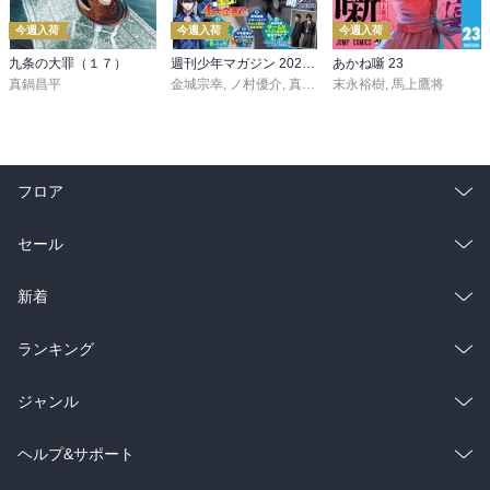
今週入荷
今週入荷
今週入荷
九条の大罪（１７）
週刊少年マガジン 2026年36・37号[2026年8月5日発売]
あかね噺 23
真鍋昌平
金城宗幸
,
ノ村優介
,
真島ヒロ
末永裕樹
,
宮島礼吏
,
馬上鷹将
,
新川直司
,
久
フロア
総合
コミック
セール
ラノベ
小説
総合
コミック
新着
雑誌・グラビア
ビジネス・実用
ラノベ
小説
総合
コミック
ランキング
BL・TL
雑誌・グラビア
ビジネス・実用
ラノベ
小説
総合
コミック
ジャンル
BL・TL
雑誌・グラビア
ビジネス・実用
ラノベ
小説
コミック
男性コミック
ヘルプ&サポート