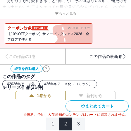
「あかり」が可愛すぎること! 向こうにその気はないのに、俺だけが
オトナになった二人をエッチな目で見てるなんてバレたら…ハズす
ぎる! 一方、実は二人もえーゆーのことが…!?
もっと見る
ヒロイン全員、幼馴染!! じれったい! ややこしい!! けど幼馴染って超
最高っ!!!
クーポン対象
10%OFF
2026.08.11まで
【10%OFFクーポン】サマーブックフェス2026！全
高校生男子・えーゆーの悩み。それは、二人の幼馴染「しお」と
フロアで使える
「あかり」が可愛すぎること! 向こうにその気はないのに、俺だけが
オトナになった二人をエッチな目で見てるなんてバレたら…ハズす
この作品の1巻
この作品の最新巻
ぎる! 一方、実は二人もえーゆーのことが…!?
ヒロイン全員、幼馴染。じれったすぎる三角関係！
続巻を自動購入
この作品のタグ
#
2026年アニメ化
#
26年冬アニメ化（コミック）
シリーズ作品(
21
件)
1巻から
新刊から
まとめてカート
※無料、予約、入荷通知のコンテンツはカートに追加されません。
1
2
3