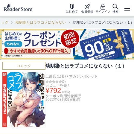
はじめて
会員登録
サインイン
検索
ミック
幼馴染とはラブコメにならない
幼馴染とはラブコメにならない（１）
幼馴染とはラブコメにならない（１）
コミック
三簾真也(著)
/
マガジンポケット
(
0
)
レビューを書く
¥
792
(税込)
クーポン利用対象商品
2022年08月09日
配信