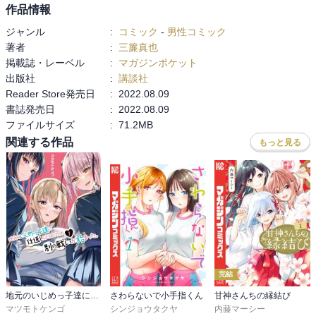
作品情報
ジャンル
:
コミック
-
男性コミック
著者
:
三簾真也
掲載誌・レーベル
:
マガジンポケット
出版社
:
講談社
Reader Store発売日
:
2022.08.09
書誌発売日
:
2022.08.09
ファイルサイズ
:
71.2MB
関連する作品
もっと見る
完結
地元のいじめっ子達に仕返ししようとしたら、別の戦いが始まった。
さわらないで小手指くん
甘神さんちの縁結び
マツモトケンゴ
シンジョウタクヤ
内藤マーシー