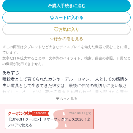
購入手続きに進む
カートに入れる
お気に入り
ほかの巻を見る
※この商品はタブレットなど大きなディスプレイを備えた機器で読むことに適し
ています。
文字だけを拡大することや、文字列のハイライト、検索、辞書の参照、引用など
の機能が使用できません。
あらすじ
暗殺者として育てられたカシヤ・デル・ロマン。 人としての感情を
失い道具として生きてきた彼女は、最後に仲間の裏切りにあい殺さ
れてしまった。 だが、死の安息さえも得られず、目を開けたら異世
界の戦場。 「戻れ」 誰の声だかわからない声が鳴り響いた。 真紅の
もっと見る
因果は彼女をどこへと導くのだろうか…
クーポン対象
10%OFF
2026.08.11まで
【10%OFFクーポン】サマーブックフェス2026！全
フロアで使える