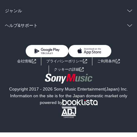
BL・TL
雑誌・グラビア
ビジネス・実用
ラノベ
小説
総合
コミック
ジャンル
BL・TL
雑誌・グラビア
ビジネス・実用
ラノベ
小説
コミック
男性コミック
ヘルプ&サポート
BL・TL
雑誌・グラビア
ビジネス・実用
女性コミック
コミック誌
初めての方へ
ヘルプ
BL・TL
ライトノベル
男子向けラノベ
よくあるご質問
お問い合わせ
会社情報
プライバシーポリシー
ご利用条件
女子向けラノベ
小説
利用規約
クッキーの詳細
国内小説
海外小説
Copyright 2017 - 2026 Sony Music Entertainment(Japan) Inc.
ミステリー
SF
Information on the site is for the Japan domestic market only
powered by
歴史・時代小説
文学
雑誌
グラビア写真集