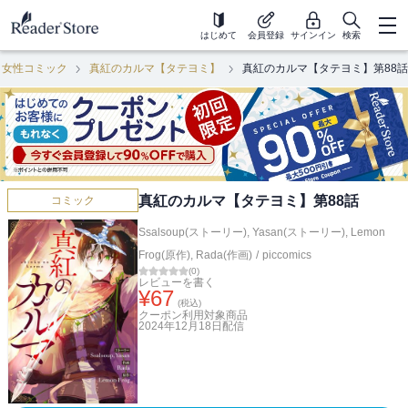
はじめて
会員登録
サインイン
検索
女性コミック
真紅のカルマ【タテヨミ】
真紅のカルマ【タテヨミ】第88話
真紅のカルマ【タテヨミ】第88話
コミック
Ssalsoup(ストーリー)
,
Yasan(ストーリー)
,
Lemon
Frog(原作)
,
Rada(作画)
/
piccomics
(
0
)
レビューを書く
¥
67
(税込)
クーポン利用対象商品
2024年12月18日
配信