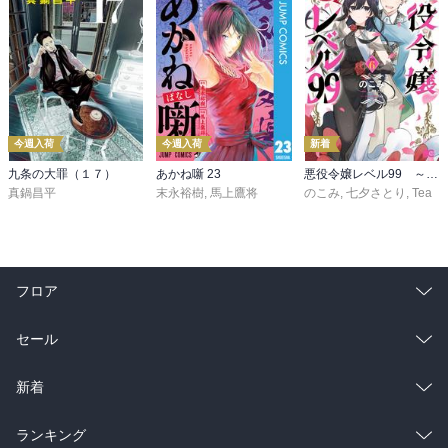
今週入荷
今週入荷
新着
九条の大罪（１７）
あかね噺 23
悪役令嬢レベル99 ～私は裏ボスですが魔王ではありません～ その６
真鍋昌平
末永裕樹
,
馬上鷹将
のこみ
,
七夕さとり
,
Tea
フロア
総合
コミック
セール
ラノベ
小説
総合
コミック
新着
雑誌・グラビア
ビジネス・実用
ラノベ
小説
総合
コミック
ランキング