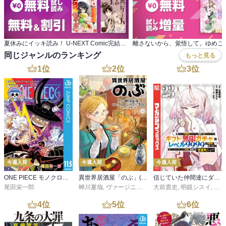
夏休みにイッキ読み！ U-NEXT Comic完結作品特集
同じジャンルのランキング
もっと見る
1
位
2
位
3
位
今週入荷
今週入荷
今週入荷
ONE PIECE モノクロ版 115
異世界居酒屋「のぶ」(22)
信じていた仲間達にダンジョン奥地で殺されかけたがギフト『無限ガチャ』でレベル９９９９の仲間達を手に入れて元パーティーメンバーと世界に復讐＆『ざまぁ！』します！（２３）
尾田栄一郎
蝉川夏哉
,
ヴァージニア二等兵
大前貴史
,
転
,
明鏡シスイ
,
ｔｅ
4
位
5
位
6
位