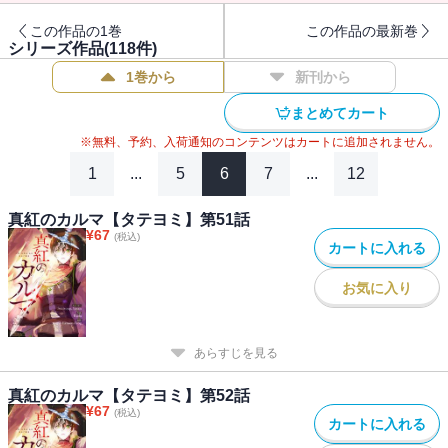
この作品の1巻
この作品の最新巻
シリーズ作品(
118
件)
1巻から
新刊から
まとめてカート
※無料、予約、入荷通知のコンテンツはカートに追加されません。
1
...
5
6
7
...
12
真紅のカルマ【タテヨミ】第51話
¥
67
(税込)
カートに入れる
お気に入り
あらすじを見る
真紅のカルマ【タテヨミ】第52話
¥
67
(税込)
カートに入れる