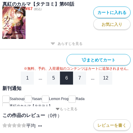
真紅のカルマ【タテヨミ】第60話
¥
67
(税込)
カートに入れる
お気に入り
あらすじを見る
まとめてカート
※無料、予約、入荷通知のコンテンツはカートに追加されません。
1
...
5
6
7
...
12
新刊通知
Ssalsoup
Yasan
Lemon Frog
Rada
真紅のカルマ【タテヨミ】
もっと見る
この作品のレビュー
（
0
件）
--
レビューを書く
平均