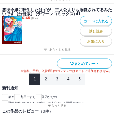
悪役令嬢に転生したはずが、主人公よりも溺愛されてるみた
いです【分冊版】 (ラワーレコミックス) 41
¥
165
(税込)
カートに入れる
試し読み
お気に入り
あらすじを見る
まとめてカート
※無料、予約、入荷通知のコンテンツはカートに追加されません。
1
2
3
4
5
新刊通知
菜々
九田こすも
茶乃ひなの
悪役令嬢に転生したはずが、主人公よりも溺愛されてる
もっと見る
この作品のレビュー
（
0
件）