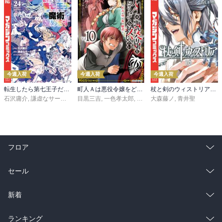
今週入荷
今週入荷
今週入荷
転生したら第七王子だったので、気ままに魔術を極めます（２４）
町人Ａは悪役令嬢をどうしても救いたい ～どぶと空と氷の姫君～１０【電子書店共通特典イラスト付】
杖と剣のウィストリア（１６）
石沢庸介
,
謙虚なサークル
,
メル。
目黒三吉
,
一色孝太郎
,
Parum
大森藤ノ
,
青井聖
フロア
総合
コミック
セール
ラノベ
小説
総合
コミック
新着
雑誌・グラビア
ビジネス・実用
ラノベ
小説
総合
コミック
ランキング