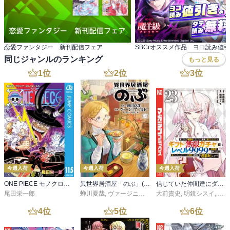
恋愛ファンタジー 新刊配信フェア
同じジャンルのランキング
もっと見る
1
位
2
位
3
位
今週入荷
今週入荷
今週入荷
ONE PIECE モノクロ版 115
異世界居酒屋「のぶ」(22)
信じていた仲間達にダンジョン奥地で殺されかけたがギフト『無限ガチャ』でレベル９９９９の仲間達を手に入れて元パーティーメンバーと世界に復讐＆『ざまぁ！』します！（２３）
尾田栄一郎
蝉川夏哉
,
ヴァージニア二等兵
大前貴史
,
転
,
明鏡シスイ
,
ｔｅ
4
位
5
位
6
位