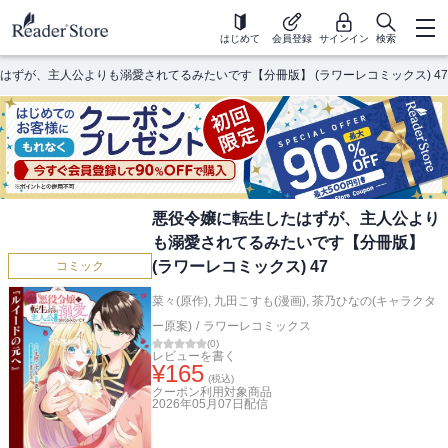
はじめて
会員登録
サインイン
検索
はずが、主人公よりも溺愛されてるみたいです【分冊版】 (ラワーレコミックス) 47
悪役令嬢に転生したはずが、主人公より
も溺愛されてるみたいです【分冊版】
(ラワーレコミックス) 47
コミック
菜々(原作)
,
九田こすも(漫画)
,
茶乃ひなの(キャラクタ
ー原案)
/
ラワーレコミックス
(
0
)
レビューを書く
¥
165
(税込)
クーポン利用対象商品
2026年05月07日
配信