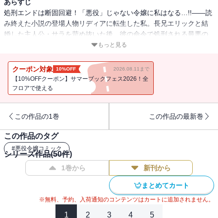
あらすじ
処刑エンドは断固回避！「悪役」じゃない令嬢に私はなる…!!――読
み終えた小説の登場人物リディアに転生した私。長兄エリックと結
婚した主人公・サラを苛め抜いた後、彼の命令で処刑される最悪の
令嬢…。でも２年後の結末を回避するため、小説で得た知識を活か
もっと見る
したらまさかの「溺愛」ライフ!?護衛騎士イクスには真摯な瞳で守り
通され、エリックには不愛想ながら親愛を向けられ…。戦場帰りの
クーポン対象
10%OFF
2026.08.11まで
次兄カイザや婚約者ルイード皇子にも愛されドキドキが止まらな
【10%OFFクーポン】サマーブックフェス2026！全
い…!?大注目の悪役令嬢ノベルここにコミカライズ!!
フロアで使える
この作品の1巻
この作品の最新巻
この作品のタグ
#
悪役令嬢コミック
シリーズ作品(
50
件)
1巻から
新刊から
まとめてカート
※無料、予約、入荷通知のコンテンツはカートに追加されません。
1
2
3
4
5