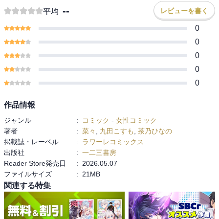
--
レビューを書く
平均
0
0
0
0
0
作品情報
ジャンル
:
コミック
-
女性コミック
著者
:
菜々
,
九田こすも
,
茶乃ひなの
掲載誌・レーベル
:
ラワーレコミックス
出版社
:
一二三書房
Reader Store発売日
:
2026.05.07
ファイルサイズ
:
21MB
関連する特集