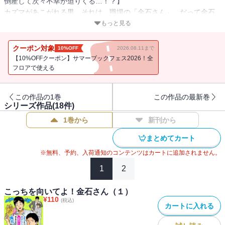
倒産して次々不幸が迫りくる…！？】
カズマがあこがれる男、それは…職場の「金石さん」。だって金石
さんは森羅万象から愛され、何よりお金からも愛されるリーマンだ
もっと見る
から！ 金石さんのような男になるべく、今日もカズマの金石さん
研究は続く。Twitterで大人気、令和の鬼才・新藤たそが描くリーマ
クーポン対象
10%OFF
2026.08.11まで
ンドタバタギャグ！
【10%OFFクーポン】サマーブックフェス2026！全
フロアで使える
この作品の1巻
この作品の最新巻
シリーズ作品(
18
件)
1巻から
新刊から
まとめてカート
※無料、予約、入荷通知のコンテンツはカートに追加されません。
1
2
こっちを向いてよ！金石さん（１）
¥
110
(税込)
カートに入れる