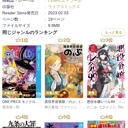
掲載誌・レーベル
:
COMICエトワール
出版社
:
ライブコミックス
Reader Store発売日
:
2023.02.03
ページ数
:
19ページ
ファイルサイズ
:
9.8MB
同じジャンルのランキング
もっと見る
1
位
2
位
3
位
今週入荷
今週入荷
新着
ONE PIECE モノクロ版 115
異世界居酒屋「のぶ」(22)
悪役令嬢レベル99 ～私は裏ボスですが魔王ではありません～ その６
尾田栄一郎
蝉川夏哉
,
ヴァージニア二等兵
のこみ
,
転
,
七夕さとり
,
Tea
4
位
5
位
6
位