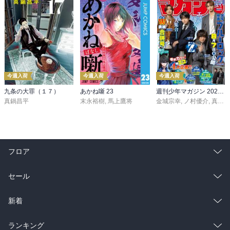
今週入荷
今週入荷
今週入荷
九条の大罪（１７）
あかね噺 23
週刊少年マガジン 2026年36・37号[2026年8月5日発売]
真鍋昌平
末永裕樹
,
馬上鷹将
金城宗幸
,
ノ村優介
,
真島ヒロ
フロア
総合
コミック
セール
ラノベ
小説
総合
コミック
新着
雑誌・グラビア
ビジネス・実用
ラノベ
小説
総合
コミック
ランキング