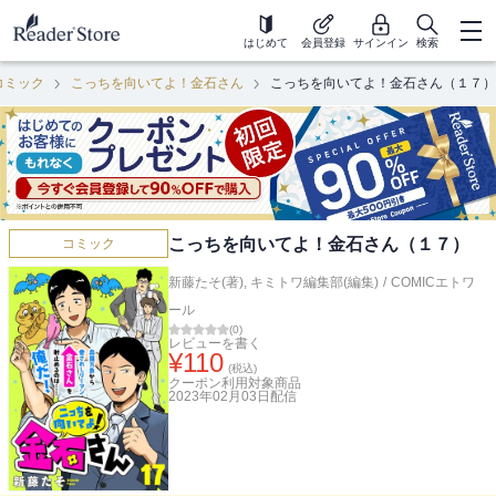
はじめて
会員登録
サインイン
検索
コミック
こっちを向いてよ！金石さん
こっちを向いてよ！金石さん（１７）
こっちを向いてよ！金石さん（１７）
コミック
新藤たそ(著)
,
キミトワ編集部(編集)
/
COMICエトワ
ール
(
0
)
レビューを書く
¥
110
(税込)
クーポン利用対象商品
2023年02月03日
配信