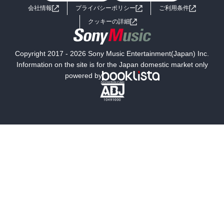
会社情報
プライバシーポリシー
ご利用条件
女子向けラノベ
小説
利用規約
クッキーの詳細
国内小説
海外小説
Copyright 2017 - 2026 Sony Music Entertainment(Japan) Inc.
ミステリー
SF
Information on the site is for the Japan domestic market only
powered by
歴史・時代小説
文学
雑誌
グラビア写真集
ボーイズラブ
ティーンズラブ
人文・思想・歴史
社会・政治・法律
ビジネス・経済
サイエンス・テクノロジー
コンピュータ・情報
くらし・家庭