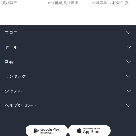
真鍋昌平
末永裕樹
,
馬上鷹将
金城宗幸
,
ノ村優介
,
真島ヒロ
フロア
総合
コミック
セール
ラノベ
小説
総合
コミック
新着
雑誌・グラビア
ビジネス・実用
ラノベ
小説
総合
コミック
ランキング
BL・TL
雑誌・グラビア
ビジネス・実用
ラノベ
小説
総合
コミック
ジャンル
BL・TL
雑誌・グラビア
ビジネス・実用
ラノベ
小説
コミック
男性コミック
ヘルプ&サポート
BL・TL
雑誌・グラビア
ビジネス・実用
女性コミック
コミック誌
初めての方へ
ヘルプ
BL・TL
ライトノベル
男子向けラノベ
よくあるご質問
お問い合わせ