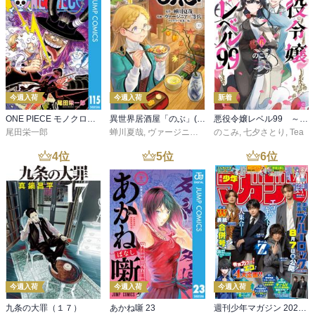
今週入荷
今週入荷
新着
ONE PIECE モノクロ版 115
異世界居酒屋「のぶ」(22)
悪役令嬢レベル99 ～私は裏ボスですが魔王ではありません～ その６
尾田栄一郎
蝉川夏哉
,
ヴァージニア二等兵
のこみ
,
転
,
七夕さとり
,
Tea
4
位
5
位
6
位
今週入荷
今週入荷
今週入荷
九条の大罪（１７）
あかね噺 23
週刊少年マガジン 2026年36・37号[2026年8月5日発売]