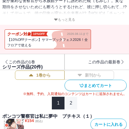
愛が重めな警察官から水族館デートに誘われた椛（もみじ）。変な
期待をさせないためにも断ろうとするけれど、彼に押し切られて…!?
そしてデートで、彼の印象が変わる出来事が!?【HOLIC4「チャンス
をくれませんか？」を収録】
もっと見る
クーポン対象
10%OFF
2026.08.11まで
【10%OFFクーポン】サマーブックフェス2026！全
フロアで使える
この作品の1巻
この作品の最新巻
シリーズ作品(
20
件)
1巻から
新刊から
まとめてカート
※無料、予約、入荷通知のコンテンツはカートに追加されません。
1
2
ポンコツ警察官は私に夢中 プチキス（１）
¥
154
(税込)
カートに入れる