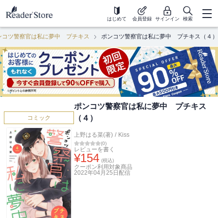
はじめて
会員登録
サインイン
検索
ンコツ警察官は私に夢中 プチキス
ポンコツ警察官は私に夢中 プチキス（４）
ポンコツ警察官は私に夢中 プチキス
（４）
コミック
上野はる菜(著)
/
Kiss
(
0
)
レビューを書く
¥
154
(税込)
クーポン利用対象商品
2022年04月25日
配信