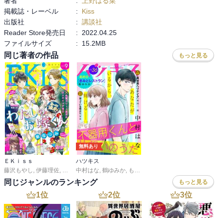
著者
:
上野はる菜
掲載誌・レーベル
:
Kiss
出版社
:
講談社
Reader Store発売日
:
2022.04.25
ファイルサイズ
:
15.2MB
同じ著者の作品
もっと見る
無料あり
ＥＫｉｓｓ
ハツキス
藤沢もやし
,
伊藤理佐
,
柴なつみ
中村はな
,
二ノ宮知子
,
鶴ゆみか
,
藤あさひ
,
もり可南子
,
井上霞
,
和田こま
,
ばったん
,
さいきまこ
,
有賀リエ
同じジャンルのランキング
もっと見る
1
位
2
位
3
位