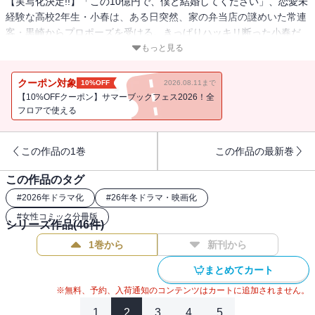
【実写化決定!!】「この10億円で、僕と結婚してください」、恋愛未
経験な高校2年生・小春は、ある日突然、家の弁当店の謎めいた常連
客・黒崎からプロポーズを受ける。きっぱりハッキリ断った小春だ
けど、黒崎の一途で猪突猛進な恋心はどうにも止まらなくて――!?
もっと見る
国宝級ピュア男子の初恋に、キュン！
クーポン対象
10%OFF
2026.08.11まで
【10%OFFクーポン】サマーブックフェス2026！全
フロアで使える
この作品の1巻
この作品の最新巻
この作品のタグ
#
2026年ドラマ化
#
26年冬ドラマ・映画化
#
女性コミック分冊版
シリーズ作品(
46
件)
1巻から
新刊から
まとめてカート
※無料、予約、入荷通知のコンテンツはカートに追加されません。
1
2
3
4
5