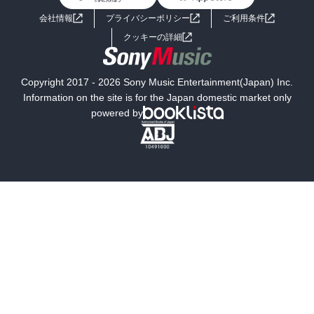
よくあるご質問
お問い合わせ
会社情報
プライバシーポリシー
ご利用条件
女子向けラノベ
小説
利用規約
クッキーの詳細
国内小説
海外小説
Copyright 2017 - 2026 Sony Music Entertainment(Japan) Inc.
ミステリー
SF
Information on the site is for the Japan domestic market only
powered by
歴史・時代小説
文学
雑誌
グラビア写真集
ボーイズラブ
ティーンズラブ
人文・思想・歴史
社会・政治・法律
ビジネス・経済
サイエンス・テクノロジー
コンピュータ・情報
くらし・家庭