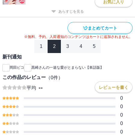
お気に入り
あらすじを見る
まとめてカート
※無料、予約、入荷通知のコンテンツはカートに追加されません。
1
2
3
4
5
新刊通知
岡田ピコ
黒崎さんの一途な愛がとまらない【単話版】
この作品のレビュー
（
0
件）
--
レビューを書く
平均
0
0
0
0
0