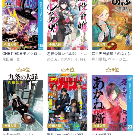
今週入荷
今週入荷
今週入荷
ONE PIECE モノクロ版 115
悪役令嬢レベル99 ～私は裏ボスですが魔王ではありません～ その６
異世界居酒屋「のぶ」(22)
尾田栄一郎
のこみ
,
七夕さとり
,
Tea
蝉川夏哉
,
ヴァージニア二等兵
4
位
5
位
6
位
今週入荷
今週入荷
今週入荷
九条の大罪（１７）
週刊少年マガジン 2026年36・37号[2026年8月5日発売]
あかね噺 23