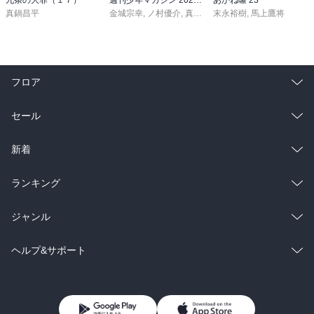
真鍋昌平
金城宗幸
,
ノ村優介
,
真島ヒロ
末永裕樹
,
宮島礼吏
,
馬上鷹将
,
新川直司
,
久
フロア
総合
コミック
セール
ラノベ
小説
総合
コミック
新着
雑誌・グラビア
ビジネス・実用
ラノベ
小説
総合
コミック
ランキング
BL・TL
雑誌・グラビア
ビジネス・実用
ラノベ
小説
総合
コミック
ジャンル
BL・TL
雑誌・グラビア
ビジネス・実用
ラノベ
小説
コミック
男性コミック
ヘルプ&サポート
BL・TL
雑誌・グラビア
ビジネス・実用
女性コミック
コミック誌
初めての方へ
ヘルプ
BL・TL
ライトノベル
男子向けラノベ