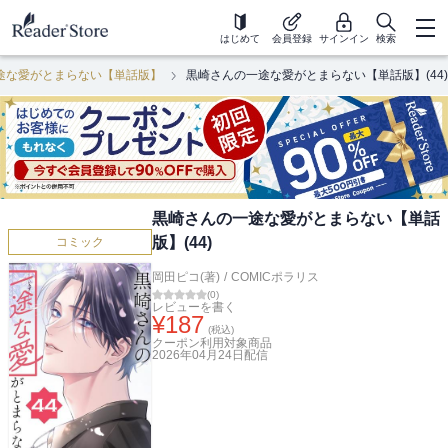
はじめて
会員登録
サインイン
検索
途な愛がとまらない【単話版】
黒崎さんの一途な愛がとまらない【単話版】(44)
黒崎さんの一途な愛がとまらない【単話
版】(44)
コミック
岡田ピコ(著)
/
COMICポラリス
(
0
)
レビューを書く
¥
187
(税込)
クーポン利用対象商品
2026年04月24日
配信