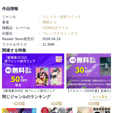
作品情報
ジャンル
:
コミック
-
女性コミック
著者
:
岡田ピコ
掲載誌・レーベル
:
COMICポラリス
出版社
:
フレックスコミックス
Reader Store発売日
:
2026.04.24
ファイルサイズ
:
11.3MB
関連する特集
【夏電書2026】 姉フレンド新刊フェア
同じジャンルのランキング
もっと見る
1
位
2
位
3
位