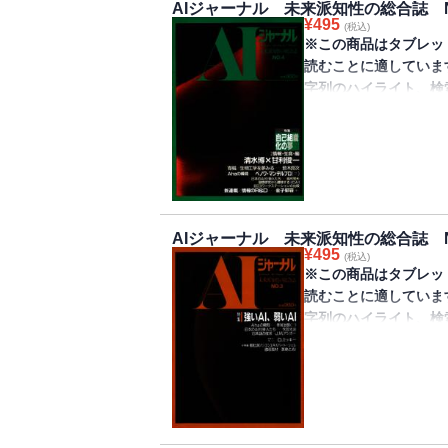
表紙
AIJ連載企画3 日本
AIジャーナル 未来派知性の総合誌 N
類や記述という知識に
構造構築のプログラム
コンピューティングの
¥
495
目次
2――〈忌まわしい〉
(税込)
しているか見てみる。
かるか……三輪錠司
ク・プロセシング……
※この商品はタブレッ
AIJ Radical Review
特別寄稿／南アフリカ
今はもうなくなったUP
ハエのパターン認識
パソコンで学ぶ AI
読むことに適していま
1 経済だけじゃない
米コンピュータ戦争…
行された“幻の雑誌”が
INTERVIEW 日本
原正一郎
字列のハイライト、検
2 2201年，TOKIO
法律エキスパートシス
AI（Artificial I
ドキュメント／PSI
AIJニュース＆トピッ
きません。
Ahaの瞬間6――〈
パートシステム研究会、
から捉える“未来派知性
編集部
NOISE from AIJ
……イリヤ・プリコジ
ッカーティー、F.ハフ
行）。
特別インタビュー／ハ
Press【形式未来
コンピュータが数値計
特集／人工知能の技術
AIJ連載企画2 イン
から医療分野での応用
SPENCER-BROWN
ことを高速で正確にこ
対談／文化の多層構
グの問題設定……土屋
表紙
キ・パーリント
sound[【AI辺境
を持たせられるという
端……野田正彰，小松
パソコンで学ぶ AI
目次
AIJ連載企画3 日本
音楽論。……朱雀正道
洗練されては来たが、
各国のAI研究
原正一郎
AIJ Radical Review
1……水谷静夫
trend【［病気］
AIジャーナル 未来派知性の総合誌 N
総合誌、第4号では、
AIの研究風土ーUS
AIJニューストピック
¥
495
1 「私は私である」
定性推論からOntolog
(税込)
は、開国直後の胸騒ぎ
過程としてどのように
と陰……中川裕志
NOISE from AIJ
※この商品はタブレッ
田一郎
AIJ連載企画1 分類
奥付
トンなど新しいアーキ
AIの研究風土ーAUS
art【ステージ未来
読むことに適していま
2 朝、一杯のトマ
回）――生物地理学と
今はもうなくなったUP
残りを図る……栗林訓
ニックを食い尽くす…
字列のハイライト、検
3 舞台ができて役
法律エキスパート・シ
行された“幻の雑誌”が
AIの研究風土ーUS
body【身体の未来
きません。
Ahaの瞬間5――π（
と特許法エキスパート
AI（Artificial I
清子
ラークによる「身体の
特集／固い知識、柔ら
相続税法エキスパー
から捉える“未来派知性
AIの研究風土ーEU 
form【建築考】―
ハードウェア、ソフト
特集対談／知識のシ
知識表現言語KRIP/
行）。
勇一郎
田敦
彩を強めている。AI
テムの“知識”は知能
克己
AIの研究風土ーIS
奥付
が、人間並みの知的機能
慎一
AIJニューストピック
表紙
ンピュータ開発……水