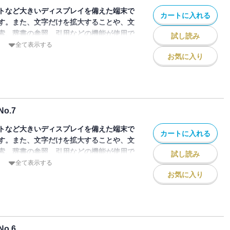
語―内的なるメカニズム……ノーム・チョム
将来、バイオコンピュータを狙う、の文字
〈場〉……村上陽一郎
トなど大きいディスプレイを備えた端末で
カートに入れる
nd／投資と科学 新連載1――ヒューマン／
computer―……栗本慎一郎
す。また、文字だけを拡大することや、文
ィ、諸科学の急接近。
Uから1985年から1987年まで隔月で刊
素）と投資の関わりを探る手法としての
困難……中井久夫
索、辞書の参照、引用などの機能が使用で
ム、AIのリアリズム――古典論の幻想と
試し読み
デジタルで復活！
…大森荘蔵
全て表示する
ク・パラダイム……佐伯胖、佐和隆光
ntelligence ＝人工知能）を科学と技術との両面
d／経営・会計とエキスパートシステム 新連
界……種村季弘
お気に入り
知能……柴田治呂
の総合誌”。その第9号（1987年4月発
M&A戦略までも広い応用分野……原田行男
連載第3回――けもの機械ベムの生きのび
・内観と思考によるモデルの構築があっ
）たちへの神託――鏡の中のリアリズ
の分子設計システムをめざす――薬剤開発
デルの妥当性について明快な検証ができな
…豊橋技術科学大学/化学情報研究室・分
と幻想
いた。この方法による堂々巡りに代わって
識の力は確実にAIを創造の道具に高め
理と曖昧さ……細井勉
ラミング言語によってモデルを作成し、コ
バウム
システム その3――シンボルオペレーシ
o.7
―白くてギニュギニュ、ベトー……佐藤良
測していくという方法である。自己の情報
きないエキスパートシステム――なぜプロ
恒雄，樋浦克彦
しその妥当性が検証できるものなのか。未
トなど大きいディスプレイを備えた端末で
CAIとその問題点
icalなAIへ その7……田中博
カートに入れる
――俵万智から蓮實重彦まで……渡部直己
8号特集は「知能観測のロジック」。
とAI／富士電気化学――フェライト材料設
す。また、文字だけを拡大することや、文
ついて思うこと……若原秀樹
連載第2回――問題箱の猫の原理……戸田
―内的なるメカニズム……ノーム・チョム
Uから1985年から1987年まで隔月で刊
-F」
索、辞書の参照、引用などの機能が使用で
考えようではそれなりのモノ
試し読み
ー・山梨正明、翻訳・五十嵐義行
デジタルで復活！
支援システム その2……沢恒雄、樋浦克
全て表示する
導の常識が変わる……田中昭二
ー来日講演――第五世代コンピュータプロジ
icalなAIへ その8（最終回）
ntelligence ＝人工知能）を科学と技術との両面
お気に入り
ールドマップ
ないギャップ
AIへのプロレゴメナ……田中博
の総合誌”。その第8号（1987年2月発
連載第1回――「知」のルーツを尋ね
ンの登場以来、新しいハードウエアへの試み
 並列マシンと並列的思考――人間に課せ
のプロジェクトも派生的な研究も多いが、主
いう課題について……相田仁
設計 S.M.ワイス／C.A.クリコフスキ
icalなAIへ その6……田中博
並列処理マシンの実現である。逐次処理の限
年代初めにみる 認知科学の萌芽――一心
／ 制御と決定の問題解決から多彩な応用を
、次世代のアーキテクチャはどのようなも
米国認知心理研究のスケッチ……三宅なほ
礎 C.S.メリッシュ著、田中穂積訳
ンテ
o.6