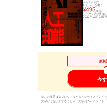
(
0
)
レビューを書く
¥
495
(税込)
クーポン利用対象
2021年12月03日
新規
今す
※この商品はタブレットなど大きなディスプレイを
文字だけを拡大することや、文字列のハイライト、