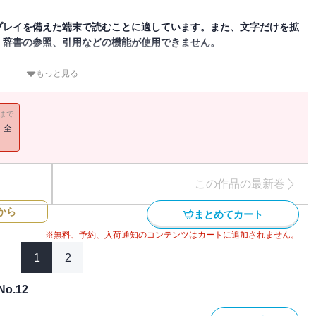
プレイを備えた端末で読むことに適しています。また、文字だけを拡
、辞書の参照、引用などの機能が使用できません。
刊特別号。特集「第1次ブームの検証」、特集「妄想の科学、光明の
もっと見る
つの特集を掲載。「第1次ブームの検証」では、座談会「日本型プ
、次の特集では「妄想と光明」に科学が付けられた。「言葉を巡る思
11まで
なるメカニズム」（チョムスキーのインタビュー）が掲載された。
！全
1987年まで隔月で刊行された“幻の雑誌”がデジタルで復活！
 ＝人工知能）を科学と技術との両面から捉える“未来派知性の総合誌”。その第12号
この作品の最新巻
から
まとめてカート
※無料、予約、入荷通知のコンテンツはカートに追加されません。
表現とは何か……平田オリザ
1
2
.12
ーサー論――情報化の大衆化、技術開発の組織化、科学研究との整