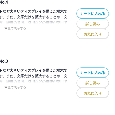
語の探求 第7回 国語辞書の釈義法 その
o.4
対する基本操作と、知識がどのような姿を
を探る――線虫C.エレガンスから何がわ
新潮流――ワークステーションとホロニッ
語釈循環も逆手に取れる……水谷静夫
特集は「固い知識・柔らかい知識」。
前川守
トなど大きいディスプレイを備えた端末で
共和国の技術風土 “途轍もない挑戦”と日
カートに入れる
Uから1985年から1987年まで隔月で刊
……三村珪一
プログラミング入門――実践編 第5回……
す。また、文字だけを拡大することや、文
。科学も思想も世界不況なのだ。
…水野隆徳
デジタルで復活！
のAI仕掛人たち⑦……開原成允
索、辞書の参照、引用などの機能が使用で
 CITYの就職テスト
テム③ 法体系と知識表現――法律エキス
試し読み
ntelligence ＝人工知能）を科学と技術との両面
誕生1 ――一刻も早く字前のツールを……
クス
全て表示する
時間〉と〈存在〉。〈混沌〉と〈秩序〉。
第2回シンポジウム……吉野一、L.T.マ
の総合誌”。その第5号（1986年8月発
お気に入り
ン
ト、M.サーゴット、田中穂積・池田光生
ンガリーと人工知能 MPROLOGの開発
学】形式の域圏を明確化する G・
算機として登場した当時、人間が不得意な
風土
テリジェンスとは何か 第7回 チューリン
を図る……ナーライ・ジョルト、デメル
……杉田敦
なすことから、早晩、人間並みの思考能力
造と情報化社会――情動知、共同体、異
俊
学】シンセサイザーの、誘惑。道具の側からの
楽観があった。以来40年、機械としては
和彦
プログラミング入門――実践編 第4回……
語の探求 第6回 国語辞書の釈義法 その
人間の域にははるかに遠い。未来派知識の
の解釈学】エイズ騒動の向こう側――あるい
o.3
“自己組織化”という生命現象が、情報処理
A アメリカのAI、東と西 計画主義の光
ス
は「自己」組織化を可能とするか……津
icalなAIへ その3……田中博
……朱雀正道
作動しているのかを覗いて、セルオートマ
トなど大きいディスプレイを備えた端末で
学再考 第7回 生物分類学の復権（最終
カートに入れる
テクチャーを展望する。
TRALIA 出遅れた豪州、ソフトで生き
学】テクノロジーの進化は、内部からテク
す。また、文字だけを拡大することや、文
トジュースと株式面
地域の分類……三中信宏
Uから1985年から1987年まで隔月で刊
…杉田敦
索、辞書の参照、引用などの機能が使用で
者が集まって
ステム2 相続税法エキスパートシステム
試し読み
デジタルで復活！
SR ソ連における人工知能研究……池田
学】パフォーミング・アーティスト、ステ
全て表示する
パイ）電子がにじみ出す。……福井謙一
システム
ntelligence ＝人工知能）を科学と技術との両面
リ・デザイン」……朱雀正道
お気に入り
かい知識
トシステムの概要……池田純一
の総合誌”。その第4号（1986年6月発
エスプリ(ESPRIT)計画の概要……山岸
―環形土楼群・中国福建省のUFO達……杉
ウェア充実に伴って、AIが急速に工学の色
ステム化をめぐって――エキスパートシス
Lと 特許法エキスバートシステム……新田
は玩具との時期から見れば画期的な前進だ
で駆動される知識か？……戸田正直，佐々木
RAEL 軍・産・学によるイスラエルのコ
にどこまで迫れるのか。強い（strong）
ス
野隆徳