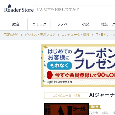
総合
コミック
ラノベ
小説
雑誌・
TOP(総合)
ビジネス・実用フロア
コンピュータ・情報
IT・Eビジネ
AIジャー
コンピュータ・情報
最終巻
石井宏一(編集)
/