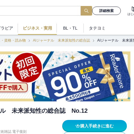
詳細検索
はじ
グラビア
ビジネス
・実用
BL・TL
タテヨミ
ス・資格・読み物
AIジャーナル 未来派知性の総合誌
AIジャーナル 未来派
ナル 未来派知性の総合誌 No.12
購入手続きに進む
技術雑誌 電子復刻