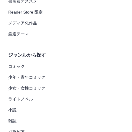
書店員オススメ
Reader Store 限定
メディア化作品
厳選テーマ
ジャンルから探す
コミック
少年・青年コミック
少女・女性コミック
ライトノベル
小説
雑誌
グラビア