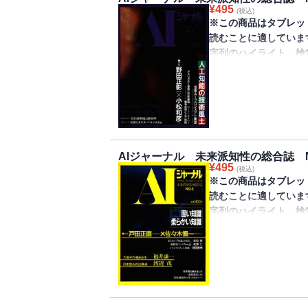
のになるのか。未来派
み
パソコンで学ぶ AIプ
¥
495
AIJ Radical Review
投稿／石油産業AI共同
(税込)
を探り、来たるべき新
理論言語学における
正一郎
※この商品はタブレッ
1 AI各論のすすめ
Book Review
集は「生命への接近、
感」が広げるチョムス
AIJニュース＆トピッ
読むことに適していま
2 1987年の初夢
IBM天城シンポジウ
今はもうなくなったUP
いま再び活性化する
奥付
字列のハイライト、検
Ahaの瞬間8――脳
の将来を考える
行された“幻の雑誌”が
高次な機能へアプロー
きません。
特集／知能観測のロジ
認知科学選書Ⅱ 傾
AI（Artificial I
アメフラシに学べ―
アンケート／知能観
パソコンで学ぶ AIプ
から捉える“未来派知性
機 中央研究所基礎研
技術というものが、そ
非認知的認知科学の
一郎
行）。
ルポルタージュ 産業と
ある、ということはこ
AIへ……ジョン・J・
AIJニュース＆トピッ
開支援エキスパートシス
た傾向がある。精神的
記憶のメカニズム探
NOISE from AIJ
表紙
AIストラテジー／関
比較を通じて、日本の
一
special【AI辺
目次
ン、多くのES開発を
AIジャーナル 未来派知性の総合誌 N
既にわれわれの国家
解剖学的知能論……
ス
¥
495
AIJ Radical Review
投稿／戦略的意思決定
(税込)
工業技術である。未来
観測理論の現在――物理的実
奥付
※この商品はタブレッ
1 化学エクスパート
DSS）ツールとしてのP
と技術の位相をテーマ
て……並木美喜雄
読むことに適していま
2 人工知能を『知能
ドキュメント／PSI誕
土」。
帰納の曖昧さと人工
字列のハイライト、検
Ahaの瞬間7――LIFE
果……編集部
今はもうなくなったUP
INTERVIEW 日本
きません。
特集／生命への接近・
AIJ連載企画2 イン
行された“幻の雑誌”が
ルポルタージュ 産業
座談会／超機械＝超
グテストへの誤解……
AI（Artificial I
イアウトシステム「XL
人間が外部世界に対し
法論をめぐって……大
特別企画 経済学とエ
から捉える“未来派知性
定性推論からOntolog
分節されたものは、基
ConnectionistとC
ートシステム――経済
行）。
ドキュメント／PSI
礎は、この分節された
科学を超える……安西
略モデルシステム「S
編集部
を実施するかにある。
ファジィ・コンピュ
定性推論からOntolog