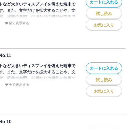
カートに入れる
泰典、坂村健、西和彦
トなど大きいディスプレイを備えた端末で
理」の間……嶋田晋
す。また、文字だけを拡大することや、文
試し読み
森健一
索、辞書の参照、引用などの機能が使用で
在……スタンリー・ピーターズ
全て表示する
お気に入り
――M.ミンスキーへのインタビューと私的覚書（プライベート・メモ）……斎
第12号は、第Ⅰ期終刊特別号。特集「第1
集「妄想の科学、光明の科学」、特集「言
の3つの特集を掲載。「第1次ブームの検
本型プロジェクト、プロデューサー論」を
.11
香
「妄想と光明」に科学が付けられた。「言
トなど大きいディスプレイを備えた端末で
では、掉尾を飾る「言語――内なるメカニ
カートに入れる
す。また、文字だけを拡大することや、文
のインタビュー）が掲載された。
索、辞書の参照、引用などの機能が使用で
郎
試し読み
Uから1985年から1987年まで隔月で刊
…栗本慎一郎
全て表示する
デジタルで復活！
お気に入り
ntelligence ＝人工知能）を科学と技術との両面
第11号は、特集「ことばと論理のあい
総合誌”。その第12号（1987年12月発
社会基盤設備として「電子化辞書と知識情
ほか言語学と工学の相互交流をテーマとし
の機械ベムの生きのび問題……戸田正直
ンピュータの系譜と題した「統合の場とし
.10
集部）がある。インテリジェント・トレン
勉
ム。SMEXを中心とするもの、AI投資