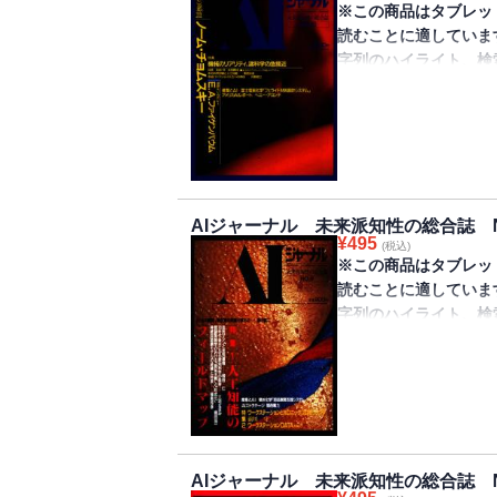
〈無意識〉の論理――白くてギニュギニュ
AIJ Radical Review
※この商品はタブレッ
（金融）、AI財務・
文体の側からの解釈――俵万智から蓮實重
1 演劇と日本語――
読むことに適していま
今はもうなくなったUP
インタビュー／言語―内的なるメカニズム
田オリザ
字列のハイライト、検
行された“幻の雑誌”が
十嵐義行
2 計算から存在へ
きません。
AI（Artificial I
定性推論からOntologicalなAIへ その8（
3 学としてのAI…
から捉える“未来派知性
奥付
特集／AI 第一次ブー
自然言語処理などの研
行）。
座談会／日本型プロ
析まで踏み込んだ情報
の大衆化、技術開発の
る。機械的な信号が相
表紙
える……横井俊夫、神
できるが、“意味”の
目次
AIジャーナル 未来派知性の総合誌 N
AIブームの内実「学
学や言語学などの新し
¥
495
Ahaの瞬間11／ ヒ
(税込)
企業エンジニアのみる
うに連関を持とうとし
※この商品はタブレッ
ル以降。……竹内外史
インタビュー／学際
号の特集は、「機械の
読むことに適していま
特集／ことばと論理の
ピーターズ
今はもうなくなったUP
字列のハイライト、検
座談会／電子化辞書
The Society o
行された“幻の雑誌”が
きません。
基盤整備として……横
ューと私的覚書（プラ
AI（Artificial I
言葉を見つめる2つの
AIJ Radical Review
から捉える“未来派知性
低価格・普及型のAI
るもの……五十嵐義行
4 コアウォーズの
行）。
るものとして、大きな
言語理論とコンピュ
5 蝗(いなご)の日
となっていくだろう。
学……本誌編集部
6 謎のインド人が見
表紙
「人工知能のフィール
インテリジェント・ト
7 人工作曲家の夢か
目次
AIジャーナル 未来派知性の総合誌 N
科学の萌芽、理論言語
計画モデル：――SM
特集／妄想の科学、光