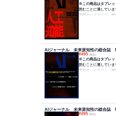
合性、について考える……横井俊夫、神田
※この商品はタブレッ
AIブームの内実「学際主義」と「農民原
読むことに適していま
企業エンジニアのみるAI開発方法論……
字列のハイライト、検
インタビュー／学際的協同、産学協同の現
きません。
The Society of Mindを巡って
野亨
未来派知識の総合誌、
AIJ Radical Review
次ブームの検証」、特
4 コアウォーズの詩人達……安斎利洋
語を巡る思想と幻想」
5 蝗(いなご)の日……福本義裕
証」では、座談会「日
AIジャーナル 未来派知性の総合誌 No
6 謎のインド人が見た謎の知能……押見
¥
495
掲載し、次の特集では
(税込)
※この商品はタブレッ
7 人工作曲家の夢から30年……神前尚生
葉を巡る思想と幻想」
読むことに適していま
特集／妄想の科学、光明の科学
ズム」（チョムスキー
字列のハイライト、検
多元的普遍と寛容な〈場〉……村上陽一
今はもうなくなったUP
きません。
ヘテロとしての計算機―computer―…
行された“幻の雑誌”が
関係性をもつことの困難……中井久夫
AI（Artificial I
未来派知識の総合誌、
AIとロボットの間……大森荘蔵
から捉える“未来派知性の
だ」。コンピュータの
遠近法的普遍像の限界……種村季弘
行）。
報処理」（座談会）、
人間について考える 連載第3回――けも
て論文、言語理論とコ
特集／言語を巡る思想と幻想
表紙
AIジャーナル 未来派知性の総合誌 No
ての計算言語学」（編
日本語の理解――論理と曖昧さ……細井
目次
¥
495
(税込)
ドはエキスパートシステ