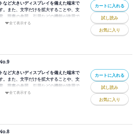
、ベトー……佐藤良明
トなど大きいディスプレイを備えた端末で
カートに入れる
会計等が語られる。
彦まで……渡部直己
今、日本語にとって表現とは何か……平
す。また、文字だけを拡大することや、文
Uから1985年から1987年まで隔月で刊
……ノーム・チョムスキー、インタビュアー・山梨正明、翻訳・五
索、辞書の参照、引用などの機能が使用で
試し読み
デジタルで復活！
……斎藤嘉文
全て表示する
ntelligence ＝人工知能）を科学と技術との両面
最終回）――Ontological AIへのプロレゴメナ……田中博
…山口人生
お気に入り
の総合誌”。その第11号（1987年8月発
ムの検証
究を通じて単なる記号処理から、意味の解
ジェクト論、プロデューサー論――情報化
を扱おうという機運が盛り上がってきてい
組織化、科学研究との整合性、について考
手なら情報科学も比較的明快な体系に整理
田泰典、坂村健、西和彦
世界に入ると、混沌とした様相を見せる。哲
o.9
際主義」と「農民原理」の間……嶋田晋
い動きとあわせて、コンピュータがどのよ
ルペルトの夢―無矛盾性の証明、そのゲーデ
AI開発方法論……森健一
ているのか。未来派知性の総合誌、第10
トなど大きいディスプレイを備えた端末で
的協同、産学協同の現在……スタンリー・
カートに入れる
リアリティ、諸科学の急接近」。
す。また、文字だけを拡大することや、文
あいだ
Uから1985年から1987年まで隔月で刊
索、辞書の参照、引用などの機能が使用で
と知識情報処理――コンピュータの社会的
試し読み
f Mindを巡って――M.ミンスキーへのインタビ
デジタルで復活！
全て表示する
井俊夫，内田裕士，牧野武則
イベート・メモ）……斎野亨
ntelligence ＝人工知能）を科学と技術との両面
お気に入り
目――言語学と工学との相互交流に求め
の総合誌”。その第10号（1987年6月発
ツールが現れた。より高度な作業を可能にす
詩人達……安斎利洋
期待ができる。AI研究がより身近かなもの
ータの系譜――統合の場としての計算言語
……福本義裕
未来派知性の総合誌、第9号の特集は、
た謎の知能……押見香
ドマップ」。並列マシン並列的思考、認知
レンド／予想形成システムと企業の動学的
ら30年……神前尚生
o.8
学における「認知主義」の形式化」、神経
EXを中心とするエキスパートシステム……
明の科学