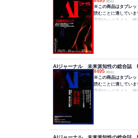
¥
495
Ahaの瞬間10――言
(税込)
回路網モデルの経緯と
浜田文雅
多元的普遍と寛容な
※この商品はタブレッ
スキー
が誌面を躍動する。
AI投資〈金融〉Tre
ヘテロとしての計算機―
読むことに適していま
特集／機械のリアリテ
今はもうなくなったUP
エレメント（人間的要
関係性をもつことの
字列のハイライト、検
対談／経済のリアリズ
行された“幻の雑誌”が
AI……栗林訓
AIとロボットの間…
きません。
コネクショニスティッ
AI（Artificial I
AI財務・会計Tren
遠近法的普遍像の限
ある科学史観と人工
から捉える“未来派知性
載1――財務計画から
人間について考える 
伝統的心理学研究手法
作品（フィクション
行）。
研究室レポート／究極
問題……戸田正直
た。しかし、実際にモ
ム……日野啓三
のニューパラダイム…
特集／言語を巡る思想
いという問題を抱えて
特別インタビュー／知
表紙
析計測センター
日本語の理解――論
登場したのが、プログ
る……E.A.ファイゲン
目次
投稿／戦略的意思決定
AIジャーナル 未来派知性の総合誌 N
〈無意識〉の論理―
ンピュータの挙動を観
匿名座談会／実用化で
¥
495
AIJ Radical Review
ョンと論理圧縮……沢
(税込)
明
処理過程を自身で記述
トタイプばかりなのか
※この商品はタブレッ
1 教育現場からみた
定性推論からOntolog
文体の側からの解釈
来派知性の総合誌、第
ルボルタージュ 産業
読むことに適していま
2 AI周辺の動向に
人間について考える 
インタビュー／言語
今はもうなくなったUP
計システム「MAGSYS
字列のハイライト、検
3 看板だけの道具も
正直
スキー、インタビュア
行された“幻の雑誌”が
投稿／戦略的意思決定
きません。
Ahaの瞬間9――超電
レポート／D.ミッキ
定性推論からOntolog
AI（Artificial I
彦
特集／人工知能のフィ
ェクト その埋められ
――Ontological 
から捉える“未来派知性
人間について考える 
AIワークステーショ
次世代マシンの構想
Book Review
奥付
行）。
て……戸田正直
が展開され、ICOT
られた、並列的思考と
エキスパートシステムの
定性推論からOntolog
要目標はPIMによる
70年代後半から80
ー著、森健一訳
表紙
アメリカAIレポート
界が指摘されている今
理学者の視点からみた
自然言語意味理解の基
目次
展望……ヘニー・アコ
AIジャーナル 未来派知性の総合誌 N