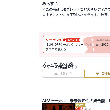
あらすじ
※この商品はタブレットなど大きいディス
大することや、文字列のハイライト、検索
未来派知識の総合誌、第12号は、第Ⅰ期終
科学」、特集「言語を巡る思想と幻想」の3
ロジェクト、プロデューサー論」を掲載し
クーポン対象
10%OFF
2026.08.
想と幻想」では、掉尾を飾る「言語――内
【10%OFFクーポン】サマーブックフェス2026
今はもうなくなったUPUから1985年から
フロアで使える
AI（Artificial Intelligence
（1987年12月発行）。
この作品の1巻
シリーズ作品(
12
件)
表紙
1巻から
新刊
目次
AIJ Radical Review
1 演劇と日本語――今、日本語にとって
2 計算から存在へ……斎藤嘉文
3 学としてのAI……山口人生
AIジャーナル 未来派知性の総合誌 No
特集／AI 第一次ブームの検証
最終巻
座談会／日本型プロジェクト論、プロデュ
¥
495
(税込)