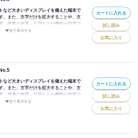
知性の総合誌、第7号では、現況の問題点
ログラミング入門――実践編 第7回……原
研究PRIOSスタート……山中唯義
アーキテクチャの姿を多方面から考察。特
「認知主義」と「形式化」――「計算的直
トなど大きいディスプレイを備えた端末で
……横井俊夫
カートに入れる
マシンの冒険」。
キー言語理論の科学的可能性……橋田浩一
クス
す。また、文字だけを拡大することや、文
あるいは2年後の予測……嶋田晋
ム 人間にとってのコンピュータ3――そ
Uから1985年から1987年まで隔月で刊
 神経回路網モデルの経緯と将来――より
索、辞書の参照、引用などの機能が使用で
はミステリー。……ジョン・C・エックルス
試し読み
デジタルで復活！
チを見せ始めた境界領域……福島邦彦
全て表示する
ック
いた図形の謎
ntelligence ＝人工知能）を科学と技術との両面
―バイオコンピュータを狙う……三菱電
お気に入り
測とは何か
ログラミング入門――実践編第6回……原正
の総合誌”。その第7号（1986年12月発
究部第4グループ
れぞれの文化を基盤にして発展するもので
必要性について――デカルト哲学をこえた
AI／積水化学工業/アイザック――部品展
れまでのその内実の論証抜きに語られてき
ベイトマン
クス
テム「BEST」
あるいは、風土的条件と技術の質的差違の
求――ニューロンから遺伝子へ……小田洋
西電力――当面はR&Dのデモンストレーショ
技術を再検討する視座を探る。
境学】音楽のランダムネス、思考のランダムネ
同時進行
o.5
を代表する文化は、伝統的な芸術ではなく
養老孟司
支援システム――MDSS（マーケティング
派知識の総合誌、その第6号は、文化の質
在 physical rearlity をめぐっ
トなど大きいディスプレイを備えた端末で
システム奮載記……佐々木慎一
LAN_O_GRAMについて……沢恒雄
カートに入れる
とした。特集名は「人工知能の知識風
す。また、文字だけを拡大することや、文
化』せよ……古川俊之
生3（完）――商品化されたICOTの成
知能……渡辺慧
索、辞書の参照、引用などの機能が使用で
 is DNA!!……ジェームス・D・ワトソン
試し読み
Uから1985年から1987年まで隔月で刊
のAI仕掛人たち8……末武国弘
全て表示する
マシンの冒険
テリジェンスとは何か 第8回 チューリン
デジタルで復活！
とAI／東京電力 技術研究所――変電所レ
お気に入り
生命への胎動――バイオコンピュータの方
土屋俊
ntelligence ＝人工知能）を科学と技術との両面
-S」
て持っている知識に対して、表現によって
木幸介、神沼二真、松尾和洋、銅谷賢治
キスパートシステム／経済分析とエキスパ
の総合誌”。その第6号（1986年10月発
icalなAIへ その4……田中博
本的にその一部でしかない。人工知能の基
onnection Machine――超並列マシンは認知
エキスパートシステム「MEEX」と経営戦
誕生2――速度をさらに速度をめざして……
知識をいかに最大限収容し、高効率の推論
祐一郎
MEX」……浜田文雅
未来派知識の総合誌、その第5号では、分
ータとその展望……山川烈
icalなAIへ その5……田中博