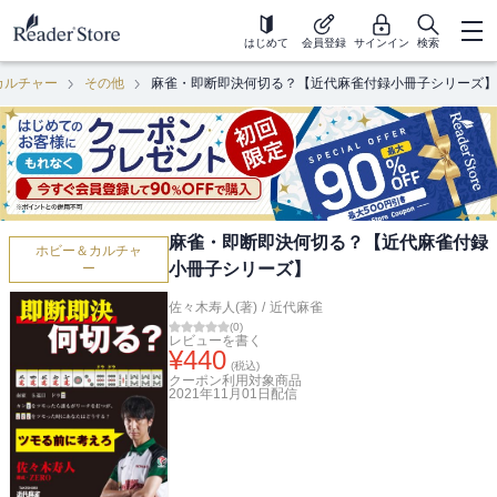
はじめて
会員登録
サインイン
検索
カルチャー
その他
麻雀・即断即決何切る？【近代麻雀付録小冊子シリーズ】
麻雀・即断即決何切る？【近代麻雀付録
ホビー＆カルチャ
小冊子シリーズ】
ー
佐々木寿人(著)
/
近代麻雀
(
0
)
レビューを書く
¥
440
(税込)
クーポン利用対象商品
2021年11月01日
配信