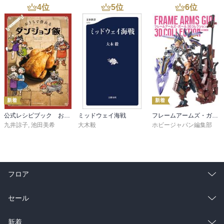
4
位
5
位
6
位
新着
新着
公式レシピブック おうちで作れるダンジョン飯
ミッドウェイ海戦
フレームアームズ・ガール 3Dコレクション
九井諒子
,
池田美希
大木毅
ホビージャパン編集部
フロア
総合
コミック
セール
ラノベ
小説
総合
コミック
新着