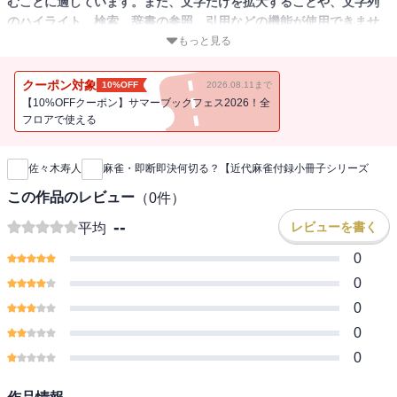
むことに適しています。また、文字だけを拡大することや、文字列
のハイライト、検索、辞書の参照、引用などの機能が使用できませ
ん。
もっと見る
近代麻雀2021年5月号付録小冊子。Mリーガー佐々木寿人が明かすノ
クーポン対象
10%OFF
2026.08.11まで
ータイム打法の秘策。テンパイやイーシャンテンの長考の間で手牌
【10%OFFクーポン】サマーブックフェス2026！全
を読まれるのはもうこりごり。こんなときはこうしようと決めてお
フロアで使える
新刊通知
けばあらゆる打牌がノータイムで打て敵に手を読ませない、また敵
の考えている時間を利用して思考できるようになる。文はMリーグ観
佐々木寿人
麻雀・即断即決何切る？【近代麻雀付録小冊子シリーズ
戦記事でおなじみのZERO。
※この商品は近代麻雀 2021年5月号付録を電子化したものになりま
この作品のレビュー
（
0
件）
す。紙のものとほぼ同内容になりますので購入の際はお気を付けく
--
レビューを書く
平均
ださい。
0
0
0
0
0