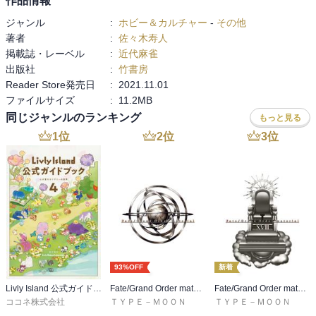
作品情報
ジャンル
:
ホビー＆カルチャー
-
その他
著者
:
佐々木寿人
掲載誌・レーベル
:
近代麻雀
出版社
:
竹書房
Reader Store発売日
:
2021.11.01
ファイルサイズ
:
11.2MB
同じジャンルのランキング
もっと見る
1
位
2
位
3
位
93%OFF
新着
Livly Island 公式ガイドブック４ 心が重なるリヴリーの世界【プロダクトコード付き】
Fate/Grand Order material I
Fate/Grand Order material XVIII
ココネ株式会社
ＴＹＰＥ－ＭＯＯＮ
ＴＹＰＥ－ＭＯＯＮ