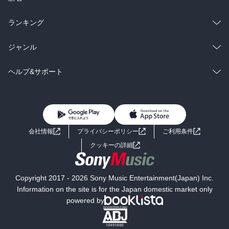
雑誌・グラビア
ビジネス・実用
ラノベ
小説
総合
コミック
ランキング
BL・TL
雑誌・グラビア
ビジネス・実用
ラノベ
小説
総合
コミック
ジャンル
BL・TL
雑誌・グラビア
ビジネス・実用
ラノベ
小説
コミック
男性コミック
ヘルプ&サポート
BL・TL
雑誌・グラビア
ビジネス・実用
女性コミック
コミック誌
初めての方へ
ヘルプ
BL・TL
ライトノベル
男子向けラノベ
よくあるご質問
お問い合わせ
会社情報
プライバシーポリシー
ご利用条件
女子向けラノベ
小説
利用規約
クッキーの詳細
国内小説
海外小説
Copyright 2017 - 2026 Sony Music Entertainment(Japan) Inc.
ミステリー
SF
Information on the site is for the Japan domestic market only
powered by
歴史・時代小説
文学