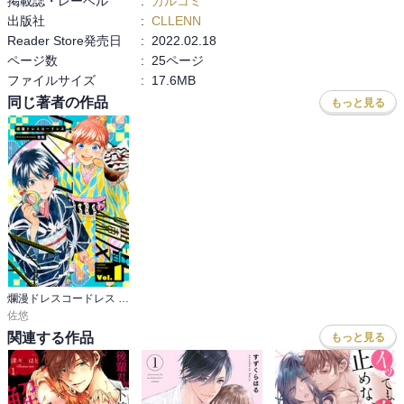
掲載誌・レーベル
:
カルコミ
出版社
:
CLLENN
Reader Store発売日
:
2022.02.18
ページ数
:
25ページ
ファイルサイズ
:
17.6MB
同じ著者の作品
もっと見る
爛漫ドレスコードレス 【描き下ろし漫画付き】
佐悠
関連する作品
もっと見る