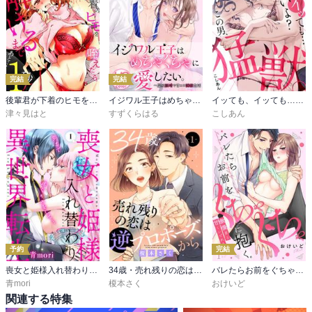
完結
完結
後輩君が下着のヒモを咥えたら。解けるまであと…1秒
イジワル王子はめちゃくちゃに愛したい。～疑似新婚で甘エロ調教生活【HQカラー】
イッても、イッても…止めないよ? この男、猛獣。
津々見はと
すずくらはる
こしあん
予約
完結
喪女と姫様入れ替わり異世界転生 奥まで疼くキスをして…
34歳・売れ残りの恋は逆プロポーズから
バレたらお前をぐちゃぐちゃに抱く。傲慢男と甘くシビれる夜
青mori
榎本さく
おけいど
関連する特集