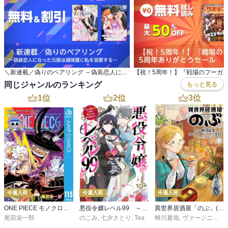
＼新連載／偽りのペアリング ～偽装恋人になった元彼は過保護に私を溺愛する～
同じジャンルのランキング
もっと見る
1
位
2
位
3
位
今週入荷
今週入荷
今週入荷
ONE PIECE モノクロ版 115
悪役令嬢レベル99 ～私は裏ボスですが魔王ではありません～ その６
異世界居酒屋「のぶ」(22)
尾田栄一郎
のこみ
,
七夕さとり
,
Tea
蝉川夏哉
,
ヴァージニア二等兵