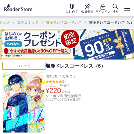
はじめて
会員登録
サインイン
検索
ミック
女性コミック
爛漫ドレスコードレス
爛漫ドレスコードレス（6）
爛漫ドレスコードレス（6）
コミック
佐悠(著)
/
カルコミ
(
1
)
レビューを書く
¥
220
(税込)
クーポン利用対象商品
2022年02月18日
配信