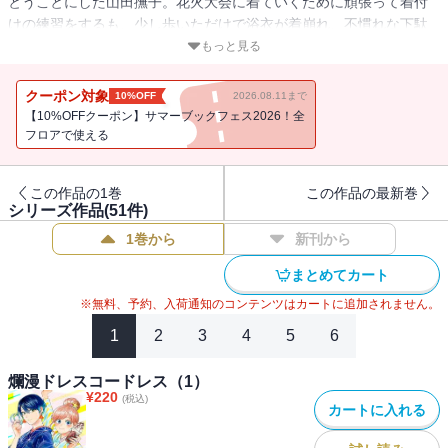
とうことにした山田撫子。花火大会に着ていくために頑張って着付
けの練習をするも、少し歩いただけで浴衣が着崩れ、不慣れな下駄
に靴擦れも起こして心が折れそうに……。そんななか落ち込む撫子
もっと見る
に声をかけたのは、凛と浴衣を着こなす美女・鷹倉響。和服を着慣
れている彼女を前に、自分が恥ずかしくなる撫子だが…？
クーポン対象
10%OFF
2026.08.11まで
【10%OFFクーポン】サマーブックフェス2026！全
いつもの街が、今日から少し違って見える。
フロアで使える
自由に、軽やかに、艶やかに――着物を“楽しむ”ふたりのハートフル
コメディ！
この作品の1巻
この作品の最新巻
シリーズ作品(
51
件)
1巻から
新刊から
まとめてカート
※無料、予約、入荷通知のコンテンツはカートに追加されません。
1
2
3
4
5
6
爛漫ドレスコードレス（1）
¥
220
(税込)
カートに入れる