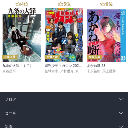
4
位
5
位
6
位
今週入荷
今週入荷
今週入荷
九条の大罪（１７）
週刊少年マガジン 2026年36・37号[2026年8月5日発売]
あかね噺 23
真鍋昌平
金城宗幸
,
ノ村優介
,
真島ヒロ
末永裕樹
,
宮島礼吏
,
馬上鷹将
,
新川直司
,
久
フロア
総合
コミック
セール
ラノベ
小説
総合
コミック
新着