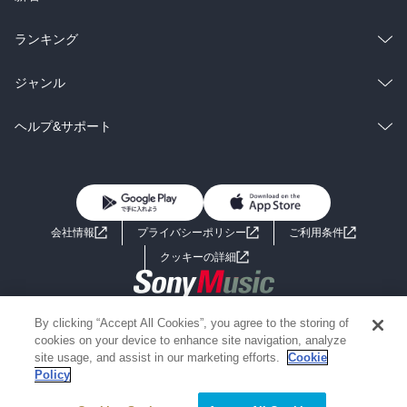
雑誌・グラビア
ビジネス・実用
ラノベ
小説
総合
コミック
ランキング
BL・TL
雑誌・グラビア
ビジネス・実用
ラノベ
小説
総合
コミック
ジャンル
BL・TL
雑誌・グラビア
ビジネス・実用
ラノベ
小説
コミック
男性コミック
ヘルプ&サポート
BL・TL
雑誌・グラビア
ビジネス・実用
女性コミック
コミック誌
初めての方へ
ヘルプ
BL・TL
ライトノベル
男子向けラノベ
よくあるご質問
お問い合わせ
会社情報
プライバシーポリシー
ご利用条件
女子向けラノベ
小説
利用規約
クッキーの詳細
国内小説
海外小説
Copyright 2017 - 2026 Sony Music Entertainment(Japan) Inc.
By clicking “Accept All Cookies”, you agree to the storing of
ミステリー
SF
Information on the site is for the Japan domestic market only
cookies on your device to enhance site navigation, analyze
powered by
site usage, and assist in our marketing efforts.
Cookie
Policy
歴史・時代小説
文学