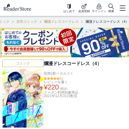
はじめて
会員登録
サインイン
検索
ミック
女性コミック
爛漫ドレスコードレス
爛漫ドレスコードレス（4）
爛漫ドレスコードレス（4）
コミック
佐悠(著)
/
カルコミ
(
1
)
レビューを書く
¥
220
(税込)
クーポン利用対象商品
2021年12月31日
配信