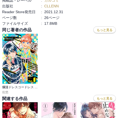
掲載誌・レーベル
:
カルコミ
出版社
:
CLLENN
Reader Store発売日
:
2021.12.31
ページ数
:
26ページ
ファイルサイズ
:
17.8MB
同じ著者の作品
もっと見る
爛漫ドレスコードレス 【描き下ろし漫画付き】
佐悠
関連する作品
もっと見る