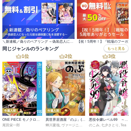
＼新連載／偽りのペアリング ～偽装恋人になった元彼は過保護に私を溺愛する～
同じジャンルのランキング
もっと見る
1
位
2
位
3
位
今週入荷
今週入荷
新着
ONE PIECE モノクロ版 115
異世界居酒屋「のぶ」(22)
悪役令嬢レベル99 ～私は裏ボスですが魔王ではありません～ その６
尾田栄一郎
蝉川夏哉
,
ヴァージニア二等兵
のこみ
,
転
,
七夕さとり
,
Tea