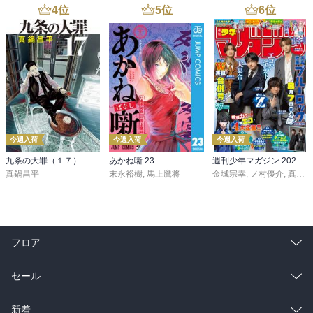
4
位
5
位
6
位
今週入荷
今週入荷
今週入荷
九条の大罪（１７）
あかね噺 23
週刊少年マガジン 2026年36・37号[2026年8月5日発売]
真鍋昌平
末永裕樹
,
馬上鷹将
金城宗幸
,
ノ村優介
,
真島ヒロ
フロア
総合
コミック
セール
ラノベ
小説
総合
コミック
新着