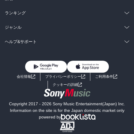
雑誌・グラビア
ビジネス・実用
ラノベ
小説
総合
コミック
ランキング
BL・TL
雑誌・グラビア
ビジネス・実用
ラノベ
小説
総合
コミック
ジャンル
BL・TL
雑誌・グラビア
ビジネス・実用
ラノベ
小説
コミック
男性コミック
ヘルプ&サポート
BL・TL
雑誌・グラビア
ビジネス・実用
女性コミック
コミック誌
初めての方へ
ヘルプ
BL・TL
ライトノベル
男子向けラノベ
よくあるご質問
お問い合わせ
会社情報
プライバシーポリシー
ご利用条件
女子向けラノベ
小説
利用規約
クッキーの詳細
国内小説
海外小説
Copyright 2017 - 2026 Sony Music Entertainment(Japan) Inc.
ミステリー
SF
Information on the site is for the Japan domestic market only
powered by
歴史・時代小説
文学