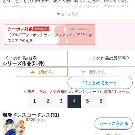
とうことにした山田撫子。花火大会に着ていくために頑張って着付
けの練習をするも、少し歩いただけで浴衣が着崩れ、不慣れな下駄
に靴擦れも起こして心が折れそうに……。そんななか落ち込む撫子
もっと見る
に声をかけたのは、凛と浴衣を着こなす美女・鷹倉響。和服を着慣
れている彼女を前に、自分が恥ずかしくなる撫子だが…？
クーポン対象
10%OFF
2026.08.11まで
【10%OFFクーポン】サマーブックフェス2026！全
いつもの街が、今日から少し違って見える。
フロアで使える
自由に、軽やかに、艶やかに――着物を“楽しむ”ふたりのハートフル
コメディ！
この作品の1巻
この作品の最新巻
シリーズ作品(
51
件)
1巻から
新刊から
まとめてカート
※無料、予約、入荷通知のコンテンツはカートに追加されません。
1
2
3
4
5
6
爛漫ドレスコードレス(31)
¥
220
(税込)
カートに入れる