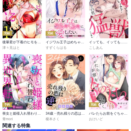
完結
完結
後輩君が下着のヒモを咥えたら。解けるまであと…1秒
イジワル王子はめちゃくちゃに愛したい。～疑似新婚で甘エロ調教生活【HQカラー】
イッても、イッても…止めないよ? この男、猛獣。
津々見はと
すずくらはる
こしあん
予約
完結
喪女と姫様入れ替わり異世界転生 奥まで疼くキスをして…
34歳・売れ残りの恋は逆プロポーズから
バレたらお前をぐちゃぐちゃに抱く。傲慢男と甘くシビれる夜
青mori
榎本さく
おけいど
関連する特集