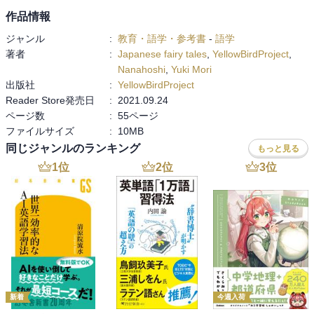
作品情報
ジャンル
:
教育・語学・参考書
-
語学
著者
:
Japanese fairy tales
,
YellowBirdProject
,
Nanahoshi
,
Yuki Mori
出版社
:
YellowBirdProject
Reader Store発売日
:
2021.09.24
ページ数
:
55ページ
ファイルサイズ
:
10MB
同じジャンルのランキング
もっと見る
1
位
2
位
3
位
新着
今週入荷