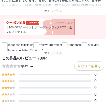
むことに適しています。また、文字だけを拡大することや、文字列
のハイライト、検索、辞書の参照、引用などの機能が使用できませ
ん。
もっと見る
Tengu's invisible cloak is a mysterious, magical cloak that gives the
クーポン対象
10%OFF
2026.08.11まで
wearer invisibility. One day, a mischievous boy received the invisible
【10%OFFクーポン】サマーブックフェス2026！全
cloak and it led to quite a lot of trouble. Let's find out what he did
フロアで使える
新刊通知
with the cloak…（KiiroitoriBooks,Vol 126）
Japanese fairy tales
YellowBirdProject
Nanahoshi
Yuki Mori
Tengu’s Invisible Cloak 【
もっと見る
この作品のレビュー
（
0
件）
--
レビューを書く
平均
0
0
0
0
0