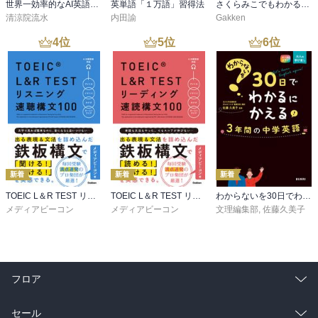
世界一効率的なAI英語学習法
英単語「１万語」習得法
さくらみこでもわかる中学地理＋都道府県
清涼院流水
内田諭
Gakken
4
位
5
位
6
位
新着
新着
新着
TOEIC L＆R TEST リスニング速聴構文100
TOEIC L＆R TEST リーディング速読構文100
わからないを30日でわかるにかえる 3年間の中学英語
メディアビーコン
メディアビーコン
文理編集部
,
佐藤久美子
フロア
総合
コミック
セール