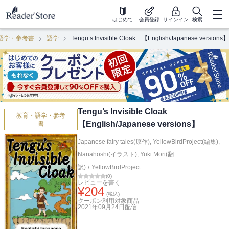
はじめて
会員登録
サインイン
検索
語学・参考書
語学
Tengu’s Invisible Cloak 【English/Japanese versions】
Tengu’s Invisible Cloak
教育・語学・参考
【English/Japanese versions】
書
Japanese fairy tales(原作)
,
YellowBirdProject(編集)
,
Nanahoshi(イラスト)
,
Yuki Mori(翻
訳)
/
YellowBirdProject
(
0
)
レビューを書く
¥
204
(税込)
クーポン利用対象商品
2021年09月24日
配信