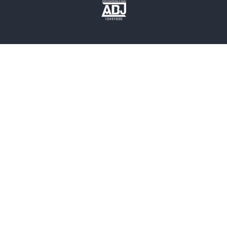
歴史・時代小説
文学
雑誌
グラビア写真集
ボーイズラブ
ティーンズラブ
人文・思想・歴史
社会・政治・法律
ビジネス・経済
サイエンス・テクノロジー
コンピュータ・情報
くらし・家庭
料理・酒
ファッション・美容・ダイエット
ホビー&カルチャー
スポーツ・アウトドア
地図・ガイド
エンターテイメント
芸術・アート
映画・音楽・演劇