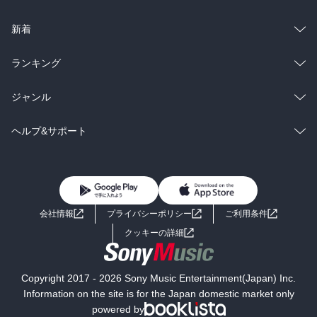
ラノベ
小説
総合
コミック
新着
雑誌・グラビア
ビジネス・実用
ラノベ
小説
総合
コミック
ランキング
BL・TL
雑誌・グラビア
ビジネス・実用
ラノベ
小説
総合
コミック
ジャンル
BL・TL
雑誌・グラビア
ビジネス・実用
ラノベ
小説
コミック
男性コミック
ヘルプ&サポート
BL・TL
雑誌・グラビア
ビジネス・実用
女性コミック
コミック誌
初めての方へ
ヘルプ
BL・TL
ライトノベル
男子向けラノベ
よくあるご質問
お問い合わせ
会社情報
プライバシーポリシー
ご利用条件
女子向けラノベ
小説
利用規約
クッキーの詳細
国内小説
海外小説
Copyright 2017 - 2026 Sony Music Entertainment(Japan) Inc.
ミステリー
SF
Information on the site is for the Japan domestic market only
powered by