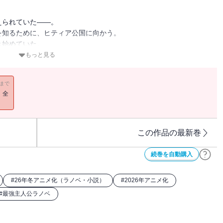
えられていた――。
を知るために、ヒティア公国に向かう。
き始めていた。
もっと見る
イルが、教団によって襲撃される。
11まで
ち。
！全
それとも――。
、待望の第七巻！
この作品の最新巻
ろしSSが収録されています。
続巻を自動購入
#
26年冬アニメ化（ラノベ・小説）
#
2026年アニメ化
#
最強主人公ラノベ