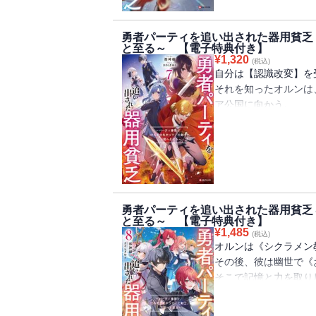
しかも、その陰謀の裏
《シクラメン教団》の
勇者パーティを追い出された器用貧乏
「だからソフィー、お
と至る～ 【電子特典付き】
「小説家になろう」発
¥
1,320
(税込)
コミカライズも好評連
自分は【認識改変】を
それを知ったオルンは
※電子版には特典とし
ア公国に向かう。
ゆり先生描き下ろしイ
一方で、《シクラメン
ソフィアやセルマたち
オルンにとっても大切
襲撃される。
紅に染まる街。満ちて
圧倒的な力の前に、蹂
勇者パーティを追い出された器用貧乏
慟哭の果てにオルンが
と至る～ 【電子特典付き】
「小説家になろう」発
¥
1,485
(税込)
コミカライズも好評連
オルンは《シクラメン
その後、彼は幽世で《
※電子版には特典とし
そこで記憶と力を取り
ています。
世界の時間の巻き戻り
ン。