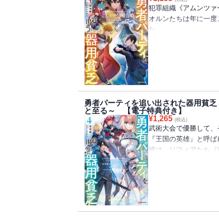
ゆり先生描き下ろしイ
し……!?
犯罪組織《アムンツァ
「小説家になろう」発
オルンたちは年に一度
コミカライズも好評連
た。
そこで彼は、とある探
電子書籍には特典とし
彼女の名は、フウカ・
ゆり先生描き下ろしイ
クラン《赤銅の晩霞》
れている、
Ｓランクパーティのエ
そして、感謝祭のクラ
勇者パーティを追い出された器用貧乏
オルンが順当に勝ち上
と至る～ 【電子特典付き】
さらに、決勝では、オ
¥
1,265
(税込)
彼を追放した勇者パー
武術大会で優勝して、
オリヴァーと戦うこと
『王国の英雄』と呼ば
「小説家になろう」発
彼は、ソフィアたち《
コミカライズも好評連
レグリフ領に新たに出
海沿いの都市ロイルス
ビーチでのつかの間の
だが、不可侵条約を結
突如レグリフ領に侵攻
そして、その先陣を切