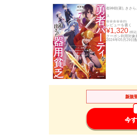
都神樹(著)
,
きさら
ス
(
0
)
レビューを書く
¥
1,320
(税込
クーポン利用対象
2024年05月29日
新規
今す