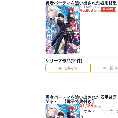
勇者パーティを追い出された器用貧乏
¥
11,605
(税込)
40%OFF
¥
6,963
(税込)
シリーズ作品(
10
件)
1巻から
新刊
勇者パーティを追い出された器用貧乏
至る～ 【電子特典付き】
¥
1,155
(税込)
「オルン・ドゥーラ、
う」