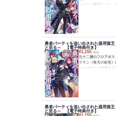
パーティ事情により、
ートしたオルン。
そんな彼にある日突然
通告だった。
身体能力も、使用でき
い――。
そんなオルンの取柄は
勇者パーティを追い出された器用貧乏
を、
と至る～ 【電子特典付き】
すぐに身に付けること
¥
1,155
(税込)
だ。
九十二層のフロアボス
ソロでの活動再開にあ
クラン《夜天の銀兎》
る。
セルマたちが所属する
だが、付与術士だった
く、
勇者パーティ時代に培
クラン幹部として迎え
リジナル魔術は、
与えられ、
オルンを常識外の強さ
新たな仲間たちとの新
「小説家になろう」発
そしてオルンは、セル
定！
《夜天の銀兎》の悲願
勇者パーティを追い出された器用貧乏
になる。
と至る～ 【電子特典付き】
電子書籍には特典とし
一方で、オルンが抜け
¥
1,155
(税込)