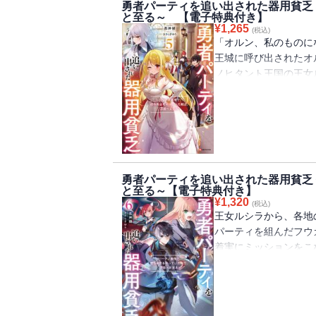
勇者パーティを追い出された器用貧乏
世界最強の探索者とも
と至る～ 【電子特典付き】
《英雄》フェリクス・
¥
1,265
(税込)
「小説家になろう」発
「オルン、私のものに
コミカライズも好評連
王城に呼び出されたオ
※電子書籍には特典と
ノヒタント王国の王女
れています。
中央軍からの勧誘を受
セルマたち《夜天の銀
南の大迷宮の九十三層
人類最高到達階層に並
だが、そんな喜びムー
る。
勇者パーティを追い出された器用貧乏
それは、ノヒタント王
と至る～【電子特典付き】
帝国側の武力行使によ
¥
1,320
(税込)
国王をはじめ王国の首
王女ルシラから、各地
「小説家になろう」発
パーティを組んだフウ
コミカライズも好評連
着実にミッションをこ
そんな中、ソフィアが
※電子書籍には特典と
彼女の父親クローデル
らぎゆり先生描き下ろ
の貴族と、
ソフィアをむりやり結