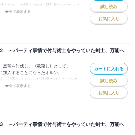
剣士から、本職ではない付与術士にコンバ
試し読み
全て表示する
かけられたのは、実力不足としてのクビの
お気に入り
る魔術も平均的で、突出するものを持たな
、凡人でも努力すれば手に入れられる技術
２ ～パーティ事情で付与術士をやっていた剣士、万能へ
ができること――まさしく『器用貧乏』
・黒竜を討伐し、《竜殺し》として、
カートに入れる
たり、オルンは付与術士から剣士へと戻
に加入することになったオルン。
第一部隊のメンバーに抜擢されただけでな
試し読み
ことは決して無駄ではなかった。
全て表示する
った知識、経験、そして開発した複数のオ
入れられるなど、信頼されるポジションを
お気に入り
を持つ剣士へと成長させていて……!?
生活も充実の日々だ。
の人気ファンタジー！ コミカライズも決
マたちパーティメンバーと、
である大迷宮の深層探索に改めて挑むこと
３ ～パーティ事情で付与術士をやっていた剣士、万能へ
て、都神樹先生書き下ろし小説＆きさらぎ
た勇者パーティには、徐々にひびが入り出