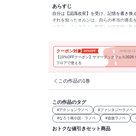
あらすじ
自分は【認識改変】を受け、記憶を書き換
それを知ったオルンは、自らの本当の過去
一方で、《シクラメン教団》が本格的に動
ソフィアやセルマたちが暮らす、
オルンにとっても大切な場所であるツトラ
紅に染まる街。満ちてゆく絶望。
クーポン対象
10%OFF
2026.08.
圧倒的な力の前に、蹂躙されていく仲間た
【10%OFFクーポン】サマーブックフェス2026
慟哭の果てにオルンが見るのは、絶望か、
フロアで使える
「小説家になろう」発の人気ファンタジー
コミカライズも好評連載中！
この作品の1巻
※電子版には特典として、都神樹先生書き下
この作品のタグ
#
アクションラノベ
#
ファンタジーラノベ
#
なろう発小説・ラノベ
#
追放ラノベ
おトクな値引きセット商品