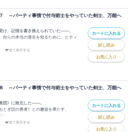
には、オルンたちの敵である、
存在があるようで――!?
７ ～パーティ事情で付与術士をやっていた剣士、万能へ
前の“本音”を聞かせてくれ」
の人気ファンタジー、待望の第六巻！
載中！
受け、記憶を書き換えられていた――。
カートに入れる
、自らの本当の過去を知るために、ヒティ
て、都神樹先生書き下ろしSSときさらぎ
試し読み
ラストが収録されています。
教団》が本格的に動き始めていた。
全て表示する
が暮らす、
お気に入り
な場所であるツトライルが、教団によって
ゆく絶望。
躙されていく仲間たち。
８ ～パーティ事情で付与術士をやっていた剣士、万能へ
見るのは、絶望か、それとも――。
の人気ファンタジー、待望の第七巻！
載中！
教団》に敗北した――。
カートに入れる
おとぎ話の勇者》との邂逅を果たす。
て、都神樹先生書き下ろしSSが収録され
戻し、
試し読み
によって“二度目の今日”へと戻ったオル
全て表示する
お気に入り