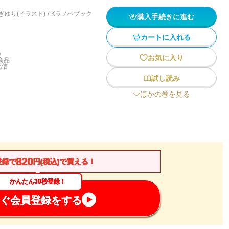
ぎゆり(イラスト)
/
Kラノベブック
購入手続きに進む
カートに入れる
)
お気に入り
商品
配信
試し読み
ほかの巻を見る
820
登録で
円(税込)で買える！
かんたん30秒登録！
ぐ会員登録をする