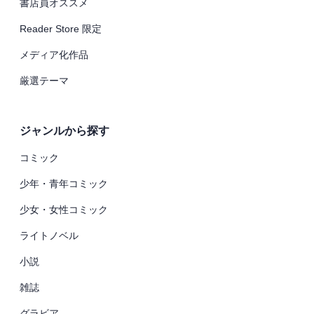
書店員オススメ
Reader Store 限定
メディア化作品
厳選テーマ
ジャンルから探す
コミック
少年・青年コミック
少女・女性コミック
ライトノベル
小説
雑誌
グラビア