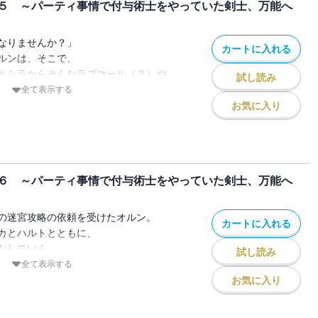
５ ～パーティ事情で付与術士をやっていた剣士、万能へ
評されている、サウベル帝国皇太子、
ルーツ・クロイツァーで――。
の人気ファンタジー、待望の第四巻！
なりませんか？」
カートに入れる
載中！
ルンは、そこで、
して、都神樹先生書き下ろしSSが収録さ
ルシラからそんなラブコール（？）や、
試し読み
けたりしつつ――。
全て表示する
兎》第一部隊のメンバーとともに、
お気に入り
の攻略を成功させ、
ぶことになった。
ドの中、オルンは驚愕のニュースを目にす
６ ～パーティ事情で付与術士をやっていた剣士、万能へ
国とサウベル帝国の首脳会談において、
り、
脳陣が壊滅したというもので――。
の迷宮攻略の依頼を受けたオルン。
カートに入れる
の人気ファンタジー、待望の第五巻！
カとハルトとともに、
載中！
なしていく。
試し読み
強制的に実家に連れ戻されてしまう。
全て表示する
して、都神樹先生書き下ろしSSと、きさ
伯爵は、こともあろうに戦争中である帝国
お気に入り
しイラストが収録されています。
婚させようとしているのだ。