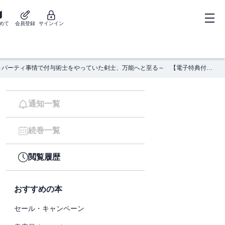
めて
会員登録
サインイン
勇者パーティを追い出された器用貧乏７ ～パーティ事情で付与術士をやっていた剣士、万能へと至る～ 【電子特典付き】
通知一覧
続巻一覧
閲覧履歴
おすすめの本
セール・キャンペーン