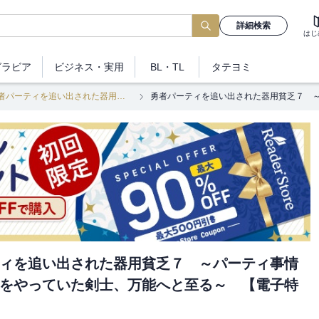
詳細検索
はじ
グラビア
ビジネス
・実用
BL・TL
タテヨミ
勇者パーティを追い出された器用貧乏
ィを追い出された器用貧乏７ ～パーティ事情
をやっていた剣士、万能へと至る～ 【電子特