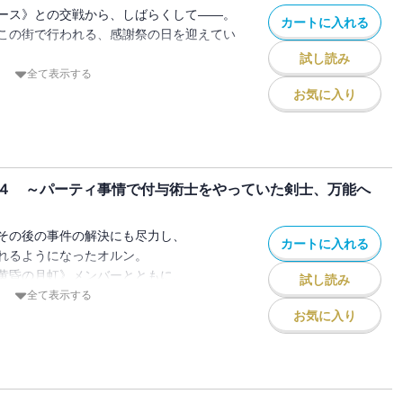
ラストを収録！
ース》との交戦から、しばらくして――。
カートに入れる
の人気ファンタジー、待望の第二巻！
この街で行われる、感謝祭の日を迎えてい
載中！
試し読み
索者と再会する。
全て表示する
て、都神樹先生書き下ろし小説＆きさらぎ
シノノメ。
お気に入り
ラストを収録！
に所属していて、《剣姫》の二つ名で呼ば
ースの探索者だ。
イマックスで行われる武術大会では、
４ ～パーティ事情で付与術士をやっていた剣士、万能へ
がれば、彼女と戦うことになる。
ルンにとって因縁の相手――
ティのリーダーの、
その後の事件の解決にも尽力し、
カートに入れる
になるが……!?
れるようになったオルン。
の人気ファンタジー、待望の第三巻！
黄昏の月虹》メンバーとともに、
試し読み
載中！
現した迷宮の調査に向かうことになる。
全て表示する
を拠点に、迷宮探索を進めつつ、
お気に入り
休息も楽しむオルンたち。
んでいたはずのサウベル帝国が、
してくる。
るのは、