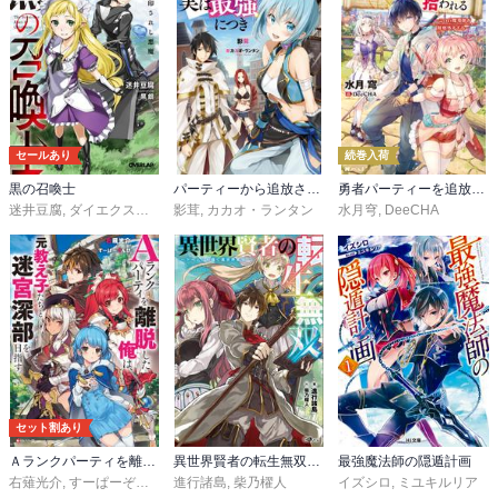
セールあり
続巻入荷
黒の召喚士
パーティーから追放されたその治癒師、実は最強につき
勇者パーティーを追放された白魔導師、Sランク冒険者に拾われる ～この白魔導師が規格外すぎる～
迷井豆腐
,
ダイエクスト
,
黒銀（DIGS）
影茸
,
カカオ・ランタン
水月穹
,
DeeCHA
セット割あり
Ａランクパーティを離脱した俺は、元教え子たちと迷宮深部を目指す。
異世界賢者の転生無双 ～ゲームの知識で異世界最強～
最強魔法師の隠遁計画
右薙光介
,
すーぱーぞんび
進行諸島
,
柴乃櫂人
イズシロ
,
ミユキルリア