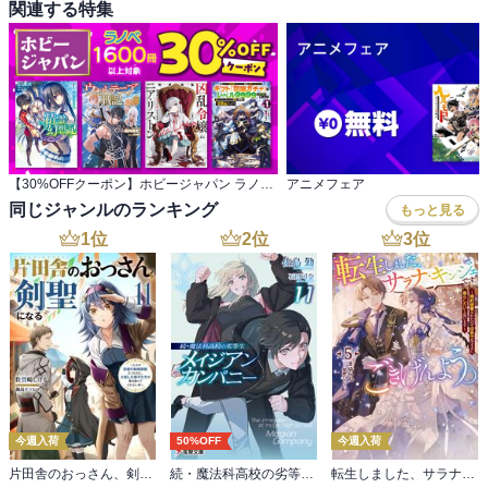
関連する特集
【30%OFFクーポン】ホビージャパン ラノベ 1,600冊以上対象
アニメフェア
同じジャンルのランキング
もっと見る
1
位
2
位
3
位
今週入荷
50%OFF
今週入荷
片田舎のおっさん、剣聖になる 11 ～ただの田舎の剣術師範だったのに、大成した弟子たちが俺を放ってくれない件～
続・魔法科高校の劣等生 メイジアン・カンパニー(11)
転生しました、サラナ・キンジェです。ごきげんよう。５ ～婚約破棄されたので田舎で気ままに暮らしたいと思います～【電子書店共通特典SS付】