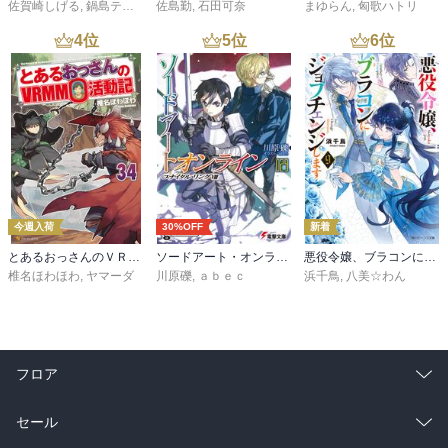
佐賀崎しげる
,
鍋島テツヒロ
佐島勤
,
石田可奈
まゆらん
,
匈歌ハトリ
4
位
5
位
6
位
今週入荷
30%OFF
新着
とあるおっさんのＶＲＭＭＯ活動記34
ソードアート・オンライン29 ユナイタル・リングVIII
悪役令嬢、ブラコンにジョブチェンジします９【電子特典付き】
椎名ほわほわ
,
ヤマーダ
川原礫
,
ａｂｅｃ
浜千鳥
,
八美☆わん
フロア
総合
コミック
セール