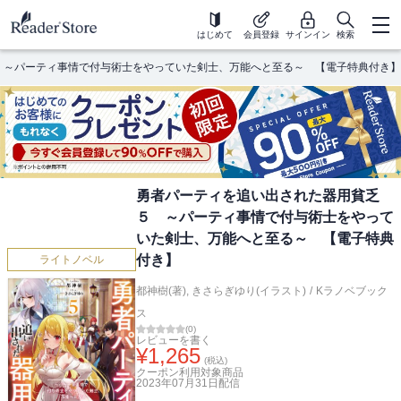
はじめて
会員登録
サインイン
検索
 ～パーティ事情で付与術士をやっていた剣士、万能へと至る～ 【電子特典付き】
勇者パーティを追い出された器用貧乏
５ ～パーティ事情で付与術士をやって
いた剣士、万能へと至る～ 【電子特典
付き】
ライトノベル
都神樹(著)
,
きさらぎゆり(イラスト)
/
Kラノベブック
ス
(
0
)
レビューを書く
¥
1,265
(税込)
クーポン利用対象商品
2023年07月31日
配信