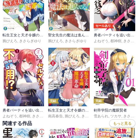
セールあり
転生王女と天才令嬢の魔法革命
聖女先生の魔法は進んでる！
勇者パーティを追い出された器用貧乏 ～パーティ事情で付与術士をやっていた剣士、万能へと至る～
鴉ぴえろ
,
きさらぎゆり
鴉ぴえろ
,
きさらぎゆり
よねぞう
,
都神樹
,
きさらぎゆり
完結
完結
勇者パーティを追い出された器用貧乏 外伝 オフのセルマさんは不器用！？
転生王女と天才令嬢の魔法革命
剣帝学院の魔眼賢者
よねぞう
,
都神樹
,
きさらぎゆり
南高春告
,
鴉ぴえろ
,
きさらぎゆり
雪あられ
,
ツカサ
,
きさらぎゆり
関連する作品
もっと見る