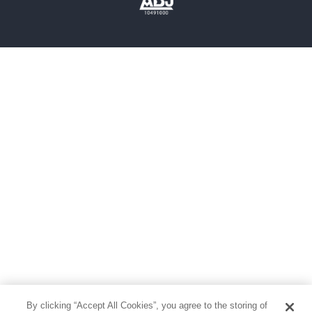
雑誌
グラビア写真集
ボーイズラブ
ティーンズラブ
人文・思想・歴史
社会・政治・法律
ビジネス・経済
サイエンス・テクノロジー
コンピュータ・情報
くらし・家庭
料理・酒
ファッション・美容・ダイエット
ホビー&カルチャー
スポーツ・アウトドア
地図・ガイド
エンターテイメント
芸術・アート
映画・音楽・演劇
By clicking “Accept All Cookies”, you agree to the storing of