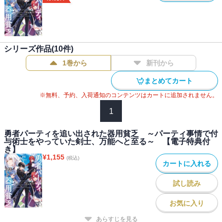
シリーズ作品(
10
件)
1巻から
新刊から
まとめてカート
※無料、予約、入荷通知のコンテンツはカートに追加されません。
1
勇者パーティを追い出された器用貧乏 ～パーティ事情で付
与術士をやっていた剣士、万能へと至る～ 【電子特典付
き】
¥
1,155
(税込)
カートに入れる
試し読み
お気に入り
あらすじを見る