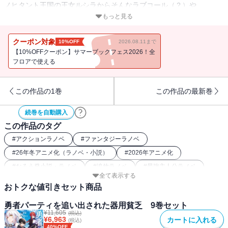
ノヒタント王国の王女ルシラからそんなラブコール（？）や、
中央軍からの勧誘を受けたりしつつ――。
もっと見る
セルマたち《夜天の銀兎》第一部隊のメンバーとともに、
南の大迷宮の九十三層の攻略を成功させ、
クーポン対象
10%OFF
2026.08.11まで
人類最高到達階層に並ぶことになった。
【10%OFFクーポン】サマーブックフェス2026！全
だが、そんな喜びムードの中、オルンは驚愕のニュースを目にす
フロアで使える
る。
それは、ノヒタント王国とサウベル帝国の首脳会談において、
この作品の1巻
この作品の最新巻
帝国側の武力行使により、
国王をはじめ王国の首脳陣が壊滅したというもので――。
続巻を自動購入
「小説家になろう」発の人気ファンタジー、待望の第五巻！
この作品のタグ
コミカライズも好評連載中！
#
アクションラノベ
#
ファンタジーラノベ
※電子書籍には特典として、都神樹先生書き下ろしSSと、きさらぎ
#
26年冬アニメ化（ラノベ・小説）
#
2026年アニメ化
ゆり先生描き下ろしイラストが収録されています。
#
なろう発小説・ラノベ
#
追放ラノベ
#
最強主人公ラノベ
全て表示する
おトクな値引きセット商品
勇者パーティを追い出された器用貧乏 9巻セット
¥
11,605
(税込)
¥
6,963
カートに入れる
(税込)
40%OFF