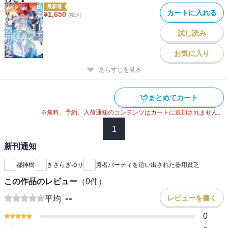
最新巻
カートに入れる
¥
1,650
(税込)
試し読み
お気に入り
あらすじを見る
まとめてカート
※無料、予約、入荷通知のコンテンツはカートに追加されません。
1
新刊通知
都神樹
きさらぎゆり
勇者パーティを追い出された器用貧乏
この作品のレビュー
（
0
件）
--
レビューを書く
平均
0