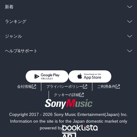
ラノベ
小説
総合
コミック
新着
雑誌・グラビア
ビジネス・実用
ラノベ
小説
総合
コミック
ランキング
BL・TL
雑誌・グラビア
ビジネス・実用
ラノベ
小説
総合
コミック
ジャンル
BL・TL
雑誌・グラビア
ビジネス・実用
ラノベ
小説
コミック
男性コミック
ヘルプ&サポート
BL・TL
雑誌・グラビア
ビジネス・実用
女性コミック
コミック誌
初めての方へ
ヘルプ
BL・TL
ライトノベル
男子向けラノベ
よくあるご質問
お問い合わせ
会社情報
プライバシーポリシー
ご利用条件
女子向けラノベ
小説
利用規約
クッキーの詳細
国内小説
海外小説
Copyright 2017 - 2026 Sony Music Entertainment(Japan) Inc.
ミステリー
SF
Information on the site is for the Japan domestic market only
powered by
歴史・時代小説
文学