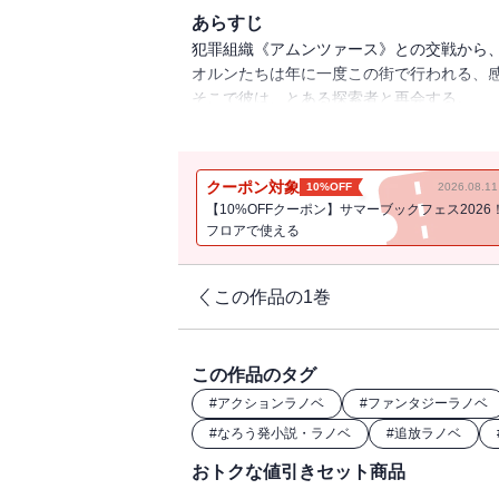
あらすじ
犯罪組織《アムンツァース》との交戦から
オルンたちは年に一度この街で行われる、
そこで彼は、とある探索者と再会する。
彼女の名は、フウカ・シノノメ。
クラン《赤銅の晩霞》に所属していて、《
Ｓランクパーティのエースの探索者だ。
クーポン対象
10%OFF
2026.08.
そして、感謝祭のクライマックスで行われ
【10%OFFクーポン】サマーブックフェス2026
オルンが順当に勝ち上がれば、彼女と戦う
フロアで使える
さらに、決勝では、オルンにとって因縁の
彼を追放した勇者パーティのリーダーの、
オリヴァーと戦うことになるが……!?
この作品の1巻
「小説家になろう」発の人気ファンタジー
コミカライズも好評連載中！
この作品のタグ
#
アクションラノベ
#
ファンタジーラノベ
#
なろう発小説・ラノベ
#
追放ラノベ
おトクな値引きセット商品