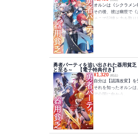
「大丈夫。私は――《
オルンは《シクラメン
「小説家になろう」発
その後、彼は幽世で《
アニメ化決定！ コミ
そこで記憶と力を取り
世界の時間の巻き戻り
※電子版には特典とし
ン。
ています。
あの絶望の光景を再び
めに。
オルンが選んだ道は―
「――俺は今日を以て
勇者パーティを追い出された器用貧乏
訪れる、仲間たちとの
と至る～ 【電子特典付き】
そして、世界の秩序を
¥
1,320
(税込)
「小説家になろう」発
自分は【認識改変】を
コミカライズも好評連
それを知ったオルンは
ア公国に向かう。
※電子版には特典とし
一方で、《シクラメン
ています。
ソフィアやセルマたち
オルンにとっても大切
襲撃される。
紅に染まる街。満ちて
圧倒的な力の前に、蹂