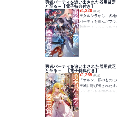
勇者パーティを追い出された器用貧乏
慟哭の果てにオルンが
と至る～【電子特典付き】
「小説家になろう」発
¥
1,320
(税込)
コミカライズも好評連
王女ルシラから、各地
パーティを組んだフウ
※電子版には特典とし
着実にミッションをこ
ています。
そんな中、ソフィアが
彼女の父親クローデル
の貴族と、
ソフィアをむりやり結
しかも、その陰謀の裏
《シクラメン教団》の
勇者パーティを追い出された器用貧乏
「だからソフィー、お
と至る～ 【電子特典付き】
「小説家になろう」発
¥
1,265
(税込)
コミカライズも好評連
「オルン、私のものに
王城に呼び出されたオ
※電子版には特典とし
ノヒタント王国の王女
ゆり先生描き下ろしイ
中央軍からの勧誘を受
セルマたち《夜天の銀
南の大迷宮の九十三層
人類最高到達階層に並