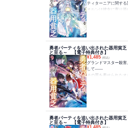
ティターニアに関する
オルンは彼女に寄り添
自らの最終目的である
この世界と外の世界と
“術理”の調査を進めて
その調査の中で、ティ
彼女の最期の願い――
叶えるために動き出す
勇者パーティを追い出された器用貧乏
と至る～ 【電子特典付き】
だが、そのためにはル
¥
1,485
(税込)
“超越者”と呼ばれる存
グランドマスター殺害
「小説家になろう」発
して――
ＴＶアニメ２期制作決
その罪を着せられたオ
った。
※電子版には特典とし
そんな彼は仲間たちと
ています。
ら奪還すべく、
年に一度行われる霊舞
だが、辿り着いたその
っていた。
勇者パーティを追い出された器用貧乏
フウカはそこで、これ
と至る～ 【電子特典付き】
で歩み出す――。
¥
1,485
(税込)