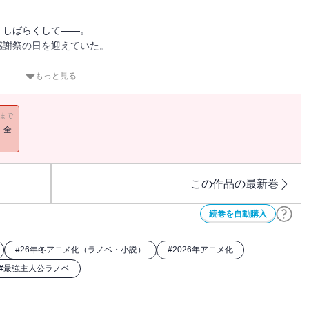
、しばらくして――。
感謝祭の日を迎えていた。
もっと見る
剣姫》の二つ名で呼ばれている、
11まで
る武術大会では、
！全
ことになる。
相手――
この作品の最新巻
、待望の第三巻！
続巻を自動購入
#
26年冬アニメ化（ラノベ・小説）
#
2026年アニメ化
#
最強主人公ラノベ