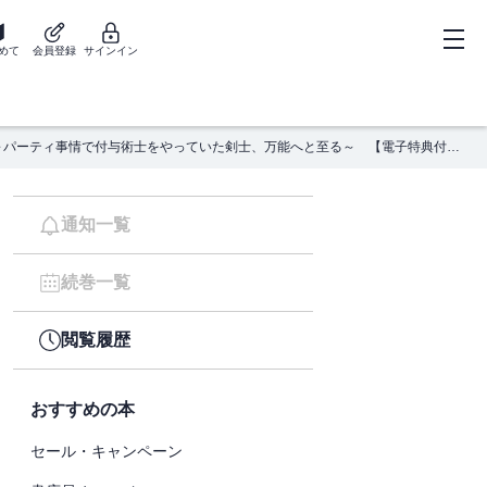
めて
会員登録
サインイン
勇者パーティを追い出された器用貧乏３ ～パーティ事情で付与術士をやっていた剣士、万能へと至る～ 【電子特典付き】
通知一覧
続巻一覧
閲覧履歴
おすすめの本
セール・キャンペーン