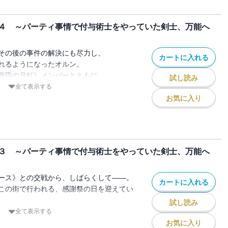
ドの中、オルンは驚愕のニュースを目にす
４ ～パーティ事情で付与術士をやっていた剣士、万能へ
国とサウベル帝国の首脳会談において、
り、
脳陣が壊滅したというもので――。
その後の事件の解決にも尽力し、
カートに入れる
の人気ファンタジー、待望の第五巻！
れるようになったオルン。
載中！
黄昏の月虹》メンバーとともに、
試し読み
現した迷宮の調査に向かうことになる。
全て表示する
して、都神樹先生書き下ろしSSと、きさ
を拠点に、迷宮探索を進めつつ、
お気に入り
しイラストが収録されています。
休息も楽しむオルンたち。
んでいたはずのサウベル帝国が、
してくる。
るのは、
３ ～パーティ事情で付与術士をやっていた剣士、万能へ
評されている、サウベル帝国皇太子、
ルーツ・クロイツァーで――。
の人気ファンタジー、待望の第四巻！
ース》との交戦から、しばらくして――。
カートに入れる
載中！
この街で行われる、感謝祭の日を迎えてい
して、都神樹先生書き下ろしSSが収録さ
試し読み
索者と再会する。
全て表示する
シノノメ。
お気に入り