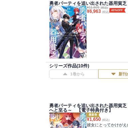
勇者パーティを追い出された器用貧乏
¥
11,605
(税込)
40%OFF
¥
6,963
(税込)
シリーズ作品(
10
件)
1巻から
新刊
勇者パーティを追い出された器用貧乏
へと至る～ 【電子特典付き】
最新巻
¥
1,650
(税込)
彼女にとってかけがえ