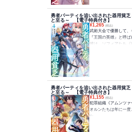
だが、そんな喜びムー
る。
勇者パーティを追い出された器用貧乏
それは、ノヒタント王
と至る～ 【電子特典付き】
帝国側の武力行使によ
¥
1,265
(税込)
国王をはじめ王国の首
武術大会で優勝して、
「小説家になろう」発
『王国の英雄』と呼ば
コミカライズも好評連
彼は、ソフィアたち《
レグリフ領に新たに出
※電子書籍には特典と
海沿いの都市ロイルス
らぎゆり先生描き下ろ
ビーチでのつかの間の
だが、不可侵条約を結
突如レグリフ領に侵攻
そして、その先陣を切
勇者パーティを追い出された器用貧乏
世界最強の探索者とも
と至る～ 【電子特典付き】
《英雄》フェリクス・
¥
1,155
(税込)
「小説家になろう」発
犯罪組織《アムンツァ
コミカライズも好評連
オルンたちは年に一度
※電子書籍には特典と
た。
れています。
そこで彼は、とある探
彼女の名は、フウカ・