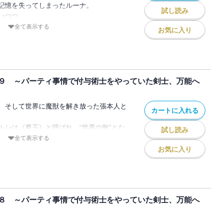
記憶を失ってしまったルーナ。
試し読み
いつつ、
“外の世界に行く”ため、
全て表示する
お気に入り
を隔てる壁の根源である、
いく。
ターニアと再会したオルンは、
ルーナにもう一度逢うこと――を、
。
９ ～パーティ事情で付与術士をやっていた剣士、万能へ
ーナが、外の世界にも適応しうる、
在へと至る必要があり……!?
、そして世界に魔獣を解き放った張本人と
カートに入れる
の人気ファンタジー、待望の第十巻！
定！ コミカライズも好評連載中！
ルンは《魔王》と呼ばれ、“世界の敵”とな
試し読み
全て表示する
て、都神樹先生書き下ろしSSが収録され
共に、フウカの故郷・キョクトウを教団か
お気に入り
祭に乗じて潜入を図る。
地では、フィリーによる“神降ろし”が始ま
８ ～パーティ事情で付与術士をやっていた剣士、万能へ
まで踏み出せずにいた一歩を、自らの意志