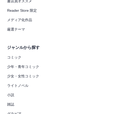
書店員オススメ
Reader Store 限定
メディア化作品
厳選テーマ
ジャンルから探す
コミック
少年・青年コミック
少女・女性コミック
ライトノベル
小説
雑誌
グラビア