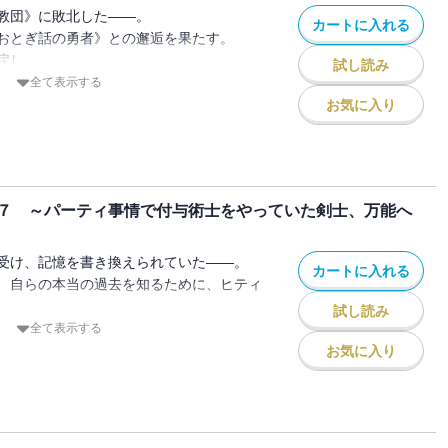
魔王の剣》だから」
教団》に敗北した――。
カートに入れる
の人気ファンタジー、待望の第九巻！
おとぎ話の勇者》との邂逅を果たす。
カライズも好評連載中！
戻し、
試し読み
によって“二度目の今日”へと戻ったオル
全て表示する
て、都神樹先生書き下ろしSSが収録され
お気に入り
繰り返さないために、大切なものを護るた
―。
《夜天の銀兎》を脱退する」
７ ～パーティ事情で付与術士をやっていた剣士、万能へ
決別の時。
揺るがす新たな動乱の幕が上がる――！
の人気ファンタジー、待望の第八巻！
受け、記憶を書き換えられていた――。
カートに入れる
載中！
、自らの本当の過去を知るために、ヒティ
試し読み
て、都神樹先生書き下ろしSSが収録され
教団》が本格的に動き始めていた。
全て表示する
が暮らす、
お気に入り
な場所であるツトライルが、教団によって
ゆく絶望。
躙されていく仲間たち。