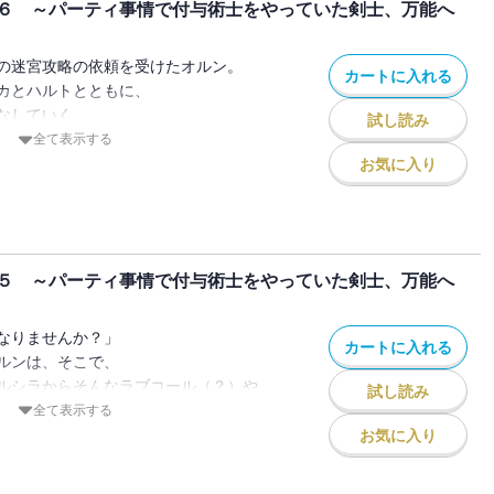
６ ～パーティ事情で付与術士をやっていた剣士、万能へ
見るのは、絶望か、それとも――。
の人気ファンタジー、待望の第七巻！
載中！
の迷宮攻略の依頼を受けたオルン。
カートに入れる
カとハルトとともに、
て、都神樹先生書き下ろしSSが収録され
なしていく。
試し読み
強制的に実家に連れ戻されてしまう。
全て表示する
伯爵は、こともあろうに戦争中である帝国
お気に入り
婚させようとしているのだ。
には、オルンたちの敵である、
存在があるようで――!?
５ ～パーティ事情で付与術士をやっていた剣士、万能へ
前の“本音”を聞かせてくれ」
の人気ファンタジー、待望の第六巻！
載中！
なりませんか？」
カートに入れる
ルンは、そこで、
て、都神樹先生書き下ろしSSときさらぎ
ルシラからそんなラブコール（？）や、
試し読み
ラストが収録されています。
けたりしつつ――。
全て表示する
兎》第一部隊のメンバーとともに、
お気に入り
の攻略を成功させ、
ぶことになった。