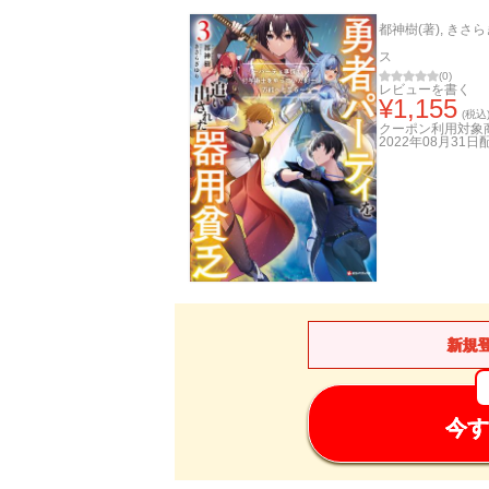
都神樹(著)
,
きさら
ス
(
0
)
レビューを書く
¥
1,155
(税込
クーポン利用対象
2022年08月31日
新規
今す