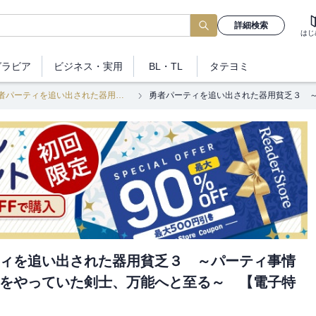
詳細検索
はじ
グラビア
ビジネス
・実用
BL・TL
タテヨミ
勇者パーティを追い出された器用貧乏
ィを追い出された器用貧乏３ ～パーティ事情
をやっていた剣士、万能へと至る～ 【電子特