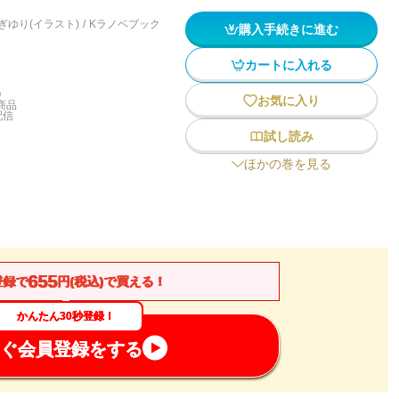
ぎゆり(イラスト)
/
Kラノベブック
購入手続きに進む
カートに入れる
)
お気に入り
商品
配信
試し読み
ほかの巻を見る
655
登録で
円(税込)で買える！
かんたん30秒登録！
ぐ会員登録をする