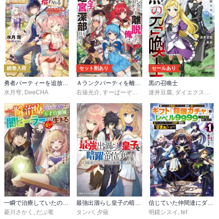
続巻入荷
セット割あり
セールあり
勇者パーティーを追放された白魔導師、Sランク冒険者に拾われる ～この白魔導師が規格外すぎる～
Ａランクパーティを離脱した俺は、元教え子たちと迷宮深部を目指す。
黒の召喚士
水月穹
,
DeeCHA
右薙光介
,
すーぱーぞんび
迷井豆腐
,
ダイエクスト
,
黒
一瞬で治療していたのに役立たずと追放された天才治癒師、闇ヒーラーとして楽しく生きる
最強出涸らし皇子の暗躍帝位争い
信じていた仲間達にダンジョン奥地で殺されかけたがギフト『無限ガチャ』でレベル9999の仲間達を手に入れて元パーティーメンバーと世界に復讐＆『ざまぁ！』します！
菱川さかく
,
だぶ竜
タンバ
,
夕薙
明鏡シスイ
,
tef