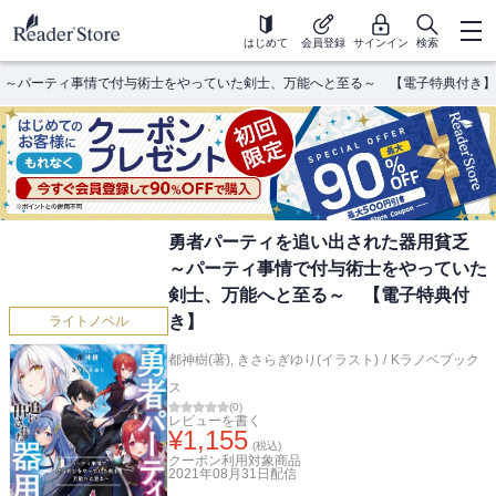
はじめて
会員登録
サインイン
検索
 ～パーティ事情で付与術士をやっていた剣士、万能へと至る～ 【電子特典付き】
勇者パーティを追い出された器用貧乏
～パーティ事情で付与術士をやっていた
剣士、万能へと至る～ 【電子特典付
き】
ライトノベル
都神樹(著)
,
きさらぎゆり(イラスト)
/
Kラノベブック
ス
(
0
)
レビューを書く
¥
1,155
(税込)
クーポン利用対象商品
2021年08月31日
配信