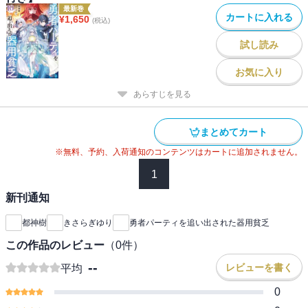
最新巻
カートに入れる
¥
1,650
(税込)
試し読み
お気に入り
あらすじを見る
まとめてカート
※無料、予約、入荷通知のコンテンツはカートに追加されません。
1
新刊通知
都神樹
きさらぎゆり
勇者パーティを追い出された器用貧乏
この作品のレビュー
（
0
件）
--
レビューを書く
平均
0