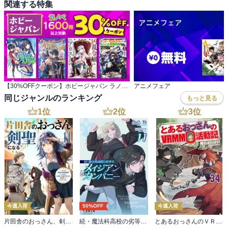
関連する特集
【30%OFFクーポン】ホビージャパン ラノベ 1,600冊以上対象
アニメフェア
同じジャンルのランキング
もっと見る
1
位
2
位
3
位
今週入荷
50%OFF
今週入荷
片田舎のおっさん、剣聖になる 11 ～ただの田舎の剣術師範だったのに、大成した弟子たちが俺を放ってくれない件～
続・魔法科高校の劣等生 メイジアン・カンパニー(11)
とあるおっさんのＶＲＭＭＯ活動記34