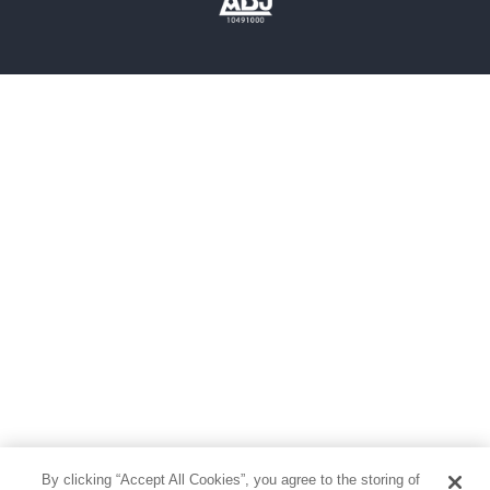
雑誌
グラビア写真集
ボーイズラブ
ティーンズラブ
人文・思想・歴史
社会・政治・法律
ビジネス・経済
サイエンス・テクノロジー
コンピュータ・情報
くらし・家庭
料理・酒
ファッション・美容・ダイエット
ホビー&カルチャー
スポーツ・アウトドア
地図・ガイド
エンターテイメント
芸術・アート
映画・音楽・演劇
By clicking “Accept All Cookies”, you agree to the storing of