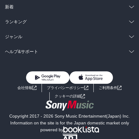
ラノベ
小説
総合
コミック
新着
雑誌・グラビア
ビジネス・実用
ラノベ
小説
総合
コミック
ランキング
BL・TL
雑誌・グラビア
ビジネス・実用
ラノベ
小説
総合
コミック
ジャンル
BL・TL
雑誌・グラビア
ビジネス・実用
ラノベ
小説
コミック
男性コミック
ヘルプ&サポート
BL・TL
雑誌・グラビア
ビジネス・実用
女性コミック
コミック誌
初めての方へ
ヘルプ
BL・TL
ライトノベル
男子向けラノベ
よくあるご質問
お問い合わせ
会社情報
プライバシーポリシー
ご利用条件
女子向けラノベ
小説
利用規約
クッキーの詳細
国内小説
海外小説
Copyright 2017 - 2026 Sony Music Entertainment(Japan) Inc.
ミステリー
SF
Information on the site is for the Japan domestic market only
powered by
歴史・時代小説
文学