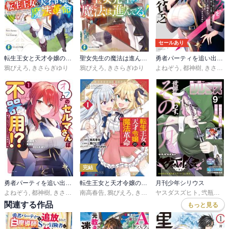
セールあり
転生王女と天才令嬢の魔法革命
聖女先生の魔法は進んでる！
勇者パーティを追い出された器用貧乏 ～パーティ事情で付与術士をやっていた剣士、万能へと至る～
鴉ぴえろ
,
きさらぎゆり
鴉ぴえろ
,
きさらぎゆり
よねぞう
,
都神樹
,
きさらぎゆり
完結
勇者パーティを追い出された器用貧乏 外伝 オフのセルマさんは不器用！？
転生王女と天才令嬢の魔法革命
月刊少年シリウス
よねぞう
,
都神樹
,
きさらぎゆり
南高春告
,
鴉ぴえろ
,
きさらぎゆり
ヤスダスズヒト
,
弐瓶勉
,
Ｏ
関連する作品
もっと見る