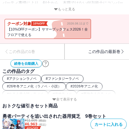
パーティ事情により、剣士から、本職ではない付与術士にコンバー
トしたオルン。
もっと見る
そんな彼にある日突然かけられたのは、実力不足としてのクビの通
告だった。
クーポン対象
10%OFF
2026.08.11まで
身体能力も、使用できる魔術も平均的で、突出するものを持たない
【10%OFFクーポン】サマーブックフェス2026！全
――。
フロアで使える
そんなオルンの取柄は、凡人でも努力すれば手に入れられる技術
を、
この作品の1巻
この作品の最新巻
すぐに身に付けることができること――まさしく『器用貧乏』だ。
ソロでの活動再開にあたり、オルンは付与術士から剣士へと戻る。
続巻を自動購入
だが、付与術士だったことは決して無駄ではなかった。
この作品のタグ
勇者パーティ時代に培った知識、経験、そして開発した複数のオリ
ジナル魔術は、
#
アクションラノベ
#
ファンタジーラノベ
オルンを常識外の強さを持つ剣士へと成長させていて……!?
#
26年冬アニメ化（ラノベ・小説）
#
2026年アニメ化
「小説家になろう」発の人気ファンタジー！ コミカライズも決
#
なろう発小説・ラノベ
#
追放ラノベ
#
最強主人公ラノベ
定！
全て表示する
おトクな値引きセット商品
電子書籍には特典として、都神樹先生書き下ろし小説＆きさらぎゆ
勇者パーティを追い出された器用貧乏 9巻セット
り先生描き下ろしイラストを収録！
¥
11,605
(税込)
¥
6,963
カートに入れる
(税込)
40%OFF