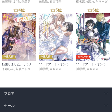
佐賀崎しげる
,
鍋島テツヒロ
佐島勤
,
石田可奈
椎名ほわほわ
,
ヤマーダ
4
位
5
位
6
位
今週入荷
今週入荷
30%OFF
転生しました、サラナ・キンジェです。ごきげんよう。５ ～婚約破棄されたので田舎で気ままに暮らしたいと思います～【電子書店共通特典SS付】
ソードアート・オンライン マテリアル１ シュガーリィ・デイズ
ソードアート・オンライン29 ユナイタル・リングVIII
まゆらん
,
匈歌ハトリ
川原礫
,
ａｂｅｃ
川原礫
,
ａｂｅｃ
フロア
総合
コミック
セール