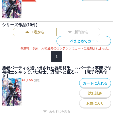
シリーズ作品(
10
件)
1巻から
新刊から
まとめてカート
※無料、予約、入荷通知のコンテンツはカートに追加されません。
1
勇者パーティを追い出された器用貧乏 ～パーティ事情で付
与術士をやっていた剣士、万能へと至る～ 【電子特典付
き】
¥
1,155
(税込)
カートに入れる
試し読み
お気に入り
あらすじを見る