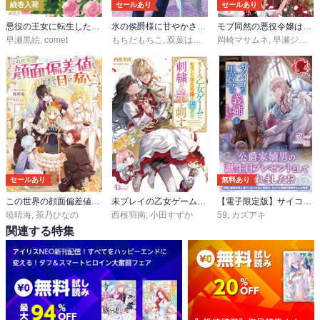
続巻入荷
セールあり
セールあり
悪役の王女に転生したけど、隠しキャラが隠れてない。
氷の侯爵様に甘やかされたいっ！
モブ同然の悪役令嬢は男装して攻略対象の座を狙う
早瀬黒絵
,
comet
もちだもちこ
,
双葉はづき
岡崎マサムネ
,
早瀬ジュン
セールあり
無料あり
この世界の顔面偏差値が高すぎて目が痛い
未プレイの乙女ゲームに転生した平凡令嬢は聖なる刺繍の糸を刺す
【電子限定版】サイコな黒幕の義姉ちゃん
暁晴海
,
茶乃ひなの
西根羽南
,
小田すずか
59
,
カズアキ
関連する特集