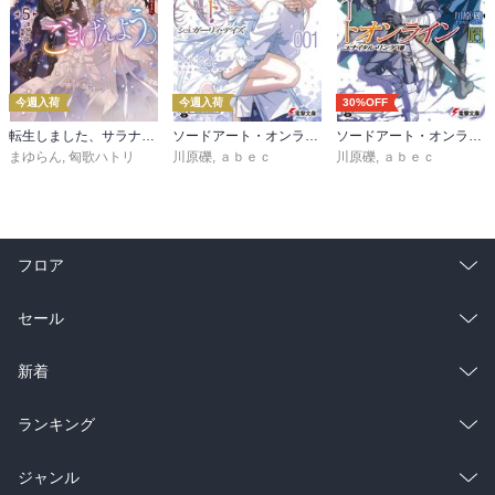
今週入荷
今週入荷
30%OFF
転生しました、サラナ・キンジェです。ごきげんよう。５ ～婚約破棄されたので田舎で気ままに暮らしたいと思います～【電子書店共通特典SS付】
ソードアート・オンライン マテリアル１ シュガーリィ・デイズ
ソードアート・オンライン29 ユナイタル・リングVIII
まゆらん
,
匈歌ハトリ
川原礫
,
ａｂｅｃ
川原礫
,
ａｂｅｃ
フロア
総合
コミック
セール
ラノベ
小説
総合
コミック
新着
雑誌・グラビア
ビジネス・実用
ラノベ
小説
総合
コミック
ランキング
BL・TL
雑誌・グラビア
ビジネス・実用
ラノベ
小説
総合
コミック
ジャンル