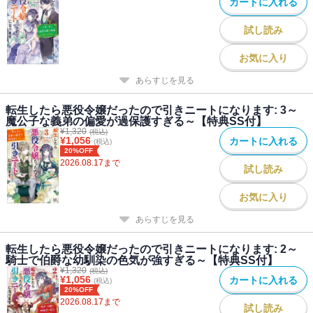
カートに入れる
試し読み
お気に入り
あらすじを見る
転生したら悪役令嬢だったので引きニートになります: 3～
魔公子な義弟の偏愛が過保護すぎる～【特典SS付】
¥
1,320
(税込)
¥
1,056
カートに入れる
(税込)
20%OFF
2026.08.17
まで
試し読み
お気に入り
あらすじを見る
転生したら悪役令嬢だったので引きニートになります: 2～
騎士で伯爵な幼馴染の色気が強すぎる～【特典SS付】
¥
1,320
(税込)
¥
1,056
カートに入れる
(税込)
20%OFF
2026.08.17
まで
試し読み