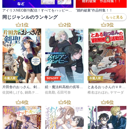
アイリスNEO新刊配信！すべてをハッピーエンドに 変える！タフ＆スマートヒロイン大奮闘フェア
”婚約破棄”作品特集！！
同じジャンルのランキング
もっと見る
1
位
2
位
3
位
今週入荷
50%OFF
今週入荷
片田舎のおっさん、剣聖になる 11 ～ただの田舎の剣術師範だったのに、大成した弟子たちが俺を放ってくれない件～
続・魔法科高校の劣等生 メイジアン・カンパニー(11)
とあるおっさんのＶＲＭＭＯ活動記34
佐賀崎しげる
,
鍋島テツヒロ
佐島勤
,
石田可奈
椎名ほわほわ
,
ヤマーダ
4
位
5
位
6
位