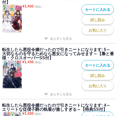
付】
¥
1,430
(税込)
カートに入れる
試し読み
お気に入り
あらすじを見る
転生したら悪役令嬢だったので引きニートになります: 5～
大切なものを守るためなら悪女になってみせます～【梟と番
様・クロスオーバーSS付】
¥
1,430
(税込)
カートに入れる
試し読み
お気に入り
あらすじを見る
転生したら悪役令嬢だったので引きニートになります: 4～
エリートな従僕子爵の執着が激しすぎる～【特典SS付】
¥
1,430
(税込)