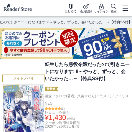
はじめて
会員登録
サインイン
検索
たので引きニートになります: 8～やっと、ずっと、会いたかった…～【特典SS付】
転生したら悪役令嬢だったので引きニー
トになります: 8～やっと、ずっと、会
いたかった…～【特典SS付】
ライトノベル
最新巻
藤森フクロウ(著者)
,
八美☆わん(イラスト)
/
アイリス
NEO
(
1
)
レビューを書く
¥
1,430
(税込)
クーポン利用対象商品
2026年02月03日
配信