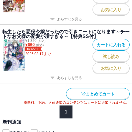
お気に入り
あらすじを見る
転生したら悪役令嬢だったので引きニートになります～チー
トなお父様の溺愛が凄すぎる～【特典SS付】
¥
1,320
(税込)
¥
660
カートに入れる
(税込)
50%OFF
2026.08.17
まで
試し読み
お気に入り
あらすじを見る
まとめてカート
※無料、予約、入荷通知のコンテンツはカートに追加されません。
1
新刊通知