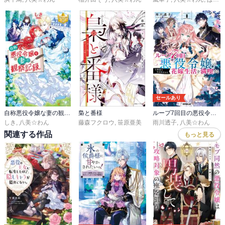
セールあり
自称悪役令嬢な妻の観察記録。
梟と番様
ループ7回目の悪役令嬢は、元敵国で自由気ままな花嫁生活を満喫する
しき
,
八美☆わん
藤森フクロウ
,
笹原亜美
雨川透子
,
八美☆わん
関連する作品
もっと見る