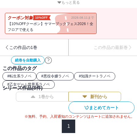
された！ 衝撃的な報せに動揺するアルベル達。そして、その隙を
もっと見る
狙うダナティア伯爵は多くの貴族を掌握し、あらゆる手を使ってア
ルベルを手に入れようと迫ってきていた。そんな中で開催されたコ
クーポン対象
10%OFF
2026.08.11まで
ンラッドが主催する舞踏会。そこで起きたのは、今までの苦難を根
【10%OFFクーポン】サマーブックフェス2026！全
底から揺るがすような信じられない出来事で……!? 無自覚系天然タ
フロアで使える
ラシな悪役令嬢アルベルの一代記、驚天動地の第8巻！ ※電子版は
ショートストーリー『断れないお誘い』付。
この作品の1巻
この作品の最新巻
続巻を自動購入
この作品のタグ
#
転生系ラノベ
#
悪役令嬢ラノベ
#
知識チートラノベ
#
乙女ゲーム世界系ラノベ
シリーズ作品(
8
件)
1巻から
新刊から
まとめてカート
※無料、予約、入荷通知のコンテンツはカートに追加されません。
1