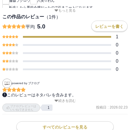
藤森フクロウ
八美☆わん
転生したら悪役令嬢だったので引きニートになります
もっと見る
この作品のレビュー
（
1
件）
5.0
レビューを書く
平均
1
0
0
0
0
powered by ブクログ
このレビューはネタバレを含みます。
続きを読む
わぁぁぁぁ本当に本当に帰ってきた...!!!(´；ω；｀)

ブクログレビューは
投稿日
:
2026.02.23
1
いいねできません
目の前で壮絶な死を遂げて国葬までして首と胴も離れてたのにそれ
がどうしてどうなって戻ってこれた???本当に悪魔を倒して地獄か
ら???ってレベルで半信半疑でしたし、色々と内容が凄かったのです
すべてのレビューを見る