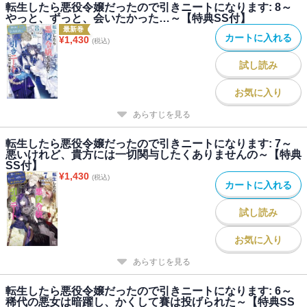
転生したら悪役令嬢だったので引きニートになります: 8～
やっと、ずっと、会いたかった…～【特典SS付】
最新巻
カートに入れる
¥
1,430
(税込)
試し読み
お気に入り
あらすじを見る
転生したら悪役令嬢だったので引きニートになります: 7～
悪いけれど、貴方には一切関与したくありませんの～【特典
SS付】
¥
1,430
(税込)
カートに入れる
試し読み
お気に入り
あらすじを見る
転生したら悪役令嬢だったので引きニートになります: 6～
稀代の悪女は暗躍し、かくして賽は投げられた～【特典SS