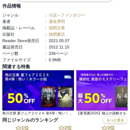
作品情報
ジャンル
:
小説
-
ファンタジー
著者
:
瀬名秀明
掲載誌・レーベル
:
徳間文庫
出版社
:
徳間書店
Reader Store発売日
:
2021.05.07
書誌発売日
:
2012.11.15
ページ数
:
336ページ
ファイルサイズ
:
0.9MB
関連する特集
角川文庫 夏フェア２０２６ 第4弾：怖い！ホラー小説
同じジャンルのランキング
もっと見る
1
位
2
位
3
位