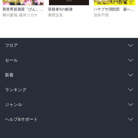
異世界居酒屋「げん」三杯目
容疑者Xの献身
ハヤブサ消防団 森へつづく道
蝉川夏哉
,
碓井ツカサ
東野圭吾
池井戸潤
フロア
総合
コミック
セール
ラノベ
小説
総合
コミック
新着
雑誌・グラビア
ビジネス・実用
ラノベ
小説
総合
コミック
ランキング
BL・TL
雑誌・グラビア
ビジネス・実用
ラノベ
小説
総合
コミック
ジャンル
BL・TL
雑誌・グラビア
ビジネス・実用
ラノベ
小説
コミック
男性コミック
ヘルプ&サポート
BL・TL
雑誌・グラビア
ビジネス・実用
女性コミック
コミック誌
初めての方へ
ヘルプ