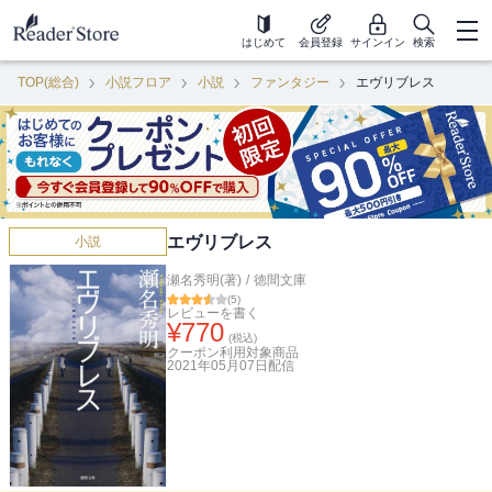
はじめて
会員登録
サインイン
検索
TOP(総合)
小説フロア
小説
ファンタジー
エヴリブレス
エヴリブレス
小説
瀬名秀明(著)
/
徳間文庫
(
5
)
レビューを書く
¥
770
(税込)
クーポン利用対象商品
2021年05月07日
配信