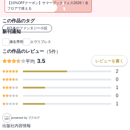
呼ばれるバーチャルワールドと現実世界が奇妙にシンクロする、切
【10%OFFクーポン】サマーブックフェス2026！全
なくも確かなラヴ・ストーリー。呼吸が合ったとき、想い出も重な
フロアで使える
る。
この作品のタグ
#
日本のファンタジー小説
新刊通知
瀬名秀明
エヴリブレス
この作品のレビュー
（
5
件）
3.5
レビューを書く
平均
2
0
1
0
1
powered by ブクログ
出版社内容情報
