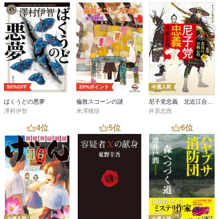
50%OFF
20%ポイント
今週入荷
ばくうどの悪夢
倫敦スコーンの謎
尼子党忠義 北近江合戦心得〈八〉
澤村伊智
米澤穂信
井原忠政
4
位
5
位
6
位
今週入荷
今週入荷