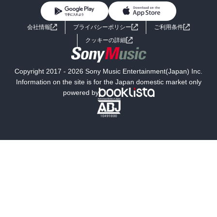
BL・TL
ライトノベル
男子向けラノベ
よくあるご質問
お問い合わせ
会社情報
プライバシーポリシー
ご利用条件
女子向けラノベ
小説
利用規約
クッキーの詳細
国内小説
海外小説
Copyright 2017 - 2026 Sony Music Entertainment(Japan) Inc.
ミステリー
SF
Information on the site is for the Japan domestic market only
powered by
歴史・時代小説
文学
雑誌
グラビア写真集
ボーイズラブ
ティーンズラブ
人文・思想・歴史
社会・政治・法律
ビジネス・経済
サイエンス・テクノロジー
コンピュータ・情報
くらし・家庭