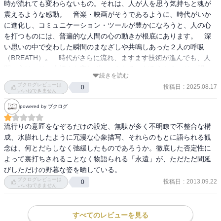
時が流れても変わらないもの。それは、人が人を思う気持ちと魂が
震えるような感動。　音楽・映画がそうであるように、時代がいか
に進化し、コミュニケーション・ツールが豊かになろうと、人の心
を打つものには、普遍的な人間の心の動きが根底にあります。　深
い思いの中で交わした瞬間のまなざしや共鳴しあった２人の呼吸
（BREATH）。　時代がさらに流れ、ますます技術が進んでも、人
間の心は、その大切さを忘れずにいられるのだろうか？　その問い
続きを読む
が、この小説のベースに流れています。　
ブクログレビューは
投稿日
:
2025.08.17
0
いいねできません
powered by ブクログ
流行りの意匠をなぞるだけの設定、無駄が多く不明瞭で不整合な構
成、水膨れしたように冗漫な心象描写、それらのもとに語られる観
念は、何とだらしなく弛緩したものであろうか。徹底した否定性に
よって裏打ちされることなく物語られる「永遠」が、ただただ間延
びしただけの野暮な姿を晒している。
ブクログレビューは
投稿日
:
2013.09.22
0
いいねできません
すべてのレビューを見る