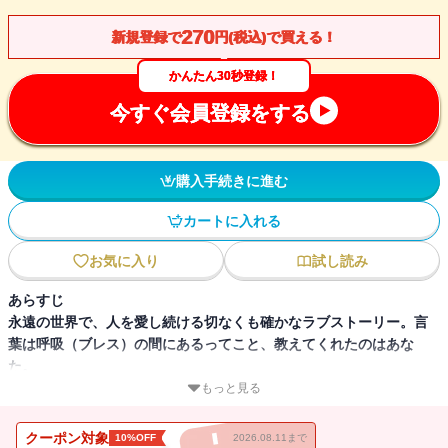
270
新規登録で
円(税込)で買える！
かんたん30秒登録！
今すぐ会員登録をする
購入手続きに進む
カートに入れる
お気に入り
試し読み
あらすじ
永遠の世界で、人を愛し続ける切なくも確かなラブストーリー。言
葉は呼吸（ブレス）の間にあるってこと、教えてくれたのはあな
た。
夏休みはいつまで続く? いつまで私たちは仲良しでいられる? ほら、
もっと見る
あそこ、“帚星”…。圧倒的な大きさの渦と虹色の輝き。杏子と洋平、
幼い二人が見た目映い光景がその世界に再現される―。“BREATH”と
クーポン対象
10%OFF
2026.08.11まで