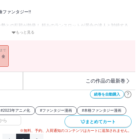
険ファンタジー!!
勢との乱戦が勃発！ 頼みのランスロットが居合の達人と対峙する
弄され、苦境に陥る〈黙示録の四騎士〉と仲間たち。劣勢挽回はガウ
もっと見る
ートラックとの決闘を受諾したパーシバルは、この叔父から出生の
11まで
いま未曾有の転機を迎える！
！全
この作品の最新巻
続巻を自動購入
#
2023年アニメ化
#
ファンタジー漫画
#
本格ファンタジー漫画
から
まとめてカート
※無料、予約、入荷通知のコンテンツはカートに追加されません。