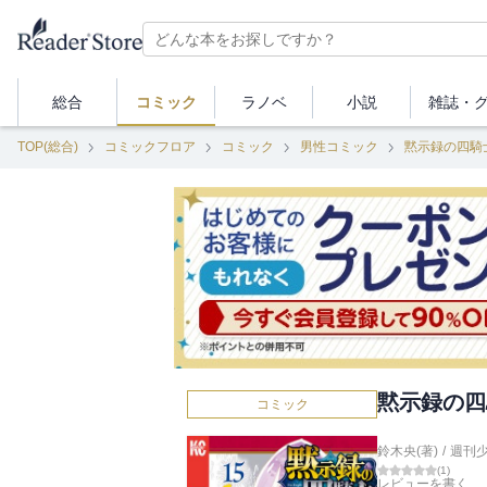
総合
コミック
ラノベ
小説
雑誌・
TOP(総合)
コミックフロア
コミック
男性コミック
黙示録の四騎
黙示録の四
コミック
鈴木央(著)
/
週刊
(
1
)
レビューを書く