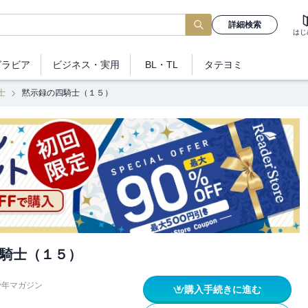
詳細検索
はじ
グラビア
ビジネス
・実用
BL・TL
タテヨミ
士
黙示録の四騎士（１５）
騎士（１５）
少年マガジン
購入手続きに進む