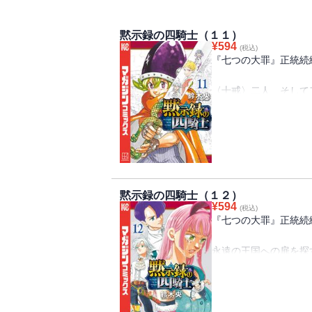
黙示録の四騎士（１１）
¥
594
(税込)
『七つの大罪』正統続
〈十戒〉二人、そして
はひとまず幕を閉じた
見せた〈黙示録の四騎
の王国を滅ぼす宿命を
使命を託され、永遠の
いま始まる！ パーシ
ナシエンス、アンたちの
黙示録の四騎士（１２）
¥
594
(税込)
『七つの大罪』正統続
永遠の王国への扉を探
が始まった！ リオネ
の町ウォルナック。鎮
ことになった10名。
ギネヴィアを手に入れ