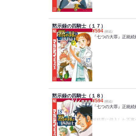
が、そんな苦境の最中
伏し、抵抗を続ける者
ーシバル隊を名乗る少
る！
黙示録の四騎士（１７）
¥
594
(税込)
『七つの大罪』正統続
昏々とパーシバルが眠
は彼の回復を信じて手
身を森の誰もが温かく
が……。肥大する疑惑
った孤独な魂が絶望に
て、大いなる悲劇の匂
黙示録の四騎士（１８）
¥
594
(税込)
『七つの大罪』正統続
妖精界に侵入した不審
うキャメロットの一団
れ仕向けられる骨肉の