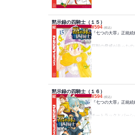
るのだった。逼迫する
ついに相見える両陣営
パーシバルの正体……!
黙示録の四騎士（１５）
¥
594
(税込)
『七つの大罪』正統続
巨獣の脅威が去ったの
頼みのランスロットが
して「契約の獣」に翻
仲間たち。劣勢挽回は
方、モートラックとの
ら出生の真実を知り…
闘いは受け入れがたき
黙示録の四騎士（１６）
える！
¥
594
(税込)
『七つの大罪』正統続
モートラックとパーシ
〈黙示録の四騎士〉の
ブリタニアに、その国