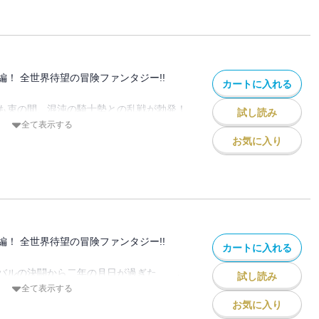
状況下、巨獣ベヒモスへの進撃が始まり、
！ 開かれる戦端、そして明かされるのは
?
編！ 全世界待望の冒険ファンタジー!!
カートに入れる
も束の間、混沌の騎士勢との乱戦が勃発！
試し読み
居合の達人と対峙する中、弓矢、石化、そ
全て表示する
弄され、苦境に陥る〈黙示録の四騎士〉と
お気に入り
ガウェインとトリスタンに託された！ 一
決闘を受諾したパーシバルは、この叔父か
…。
結末を迎え、物語はいま未曾有の転機を迎
編！ 全世界待望の冒険ファンタジー!!
カートに入れる
バルの決闘から二年の月日が過ぎた……。
試し読み
一角を失い、混沌の騎士たちの跳梁を許す
全て表示する
土と人心の荒廃を止める術はなかった。だ
お気に入り