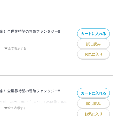
にあっても、敵地キャメロットに密かに潜
たちの姿があった。〈黙示録の四騎士〉パ
女。彼女の勲から反撃の第2章が幕を開け
編！ 全世界待望の冒険ファンタジー!!
カートに入れる
試し読み
り続ける妖精王と巨人の女王の森。そこに
全て表示する
を尽くすナシエンスの姿があった。その献
お気に入り
見守るが、ひとり眉を顰める者の姿
、不信、劣等感。侵入者の格好の標的とな
墜ちる時、張り子の平穏は破られ、やが
いが――。
編！ 全世界待望の冒険ファンタジー!!
カートに入れる
な影。その正体は「いにしえの秘薬」を狙
試し読み
だった。取り替え子ふたりの葛藤を利用さ
全て表示する
争い。ディアンヌの母なる慈愛がその危機
お気に入り