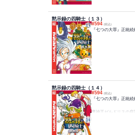
らないパーシバルたち
込め始め――。
黙示録の四騎士（１３）
¥
594
(税込)
『七つの大罪』正統続
初めての外の世界。見
躍らせるパーシバル。
録の四騎士〉の一人だ
る！ ――されど、少
黙示録の四騎士（１４）
捜し出し、隠された真
¥
594
(税込)
喋るキツネ・シン。愉
『七つの大罪』正統続
路。初っ端に向かうは
魔神王ゼルドリスの庇
めを食う〈黙示録の四
に励むが、彼らを追う
ガウェインの身柄を拘