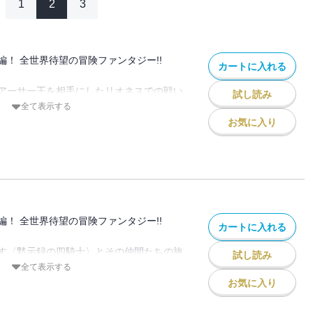
1
2
3
編！ 全世界待望の冒険ファンタジー!!
カートに入れる
アーサー王を相手にしたリオネスでの戦い
試し読み
。その戦闘で初めて集結し、真価の一端を
全て表示する
士〉。彼らこそアーサーが生み出した永遠
お気に入り
負った予言の騎士だった。メリオダスから
王国への扉を求める四人と仲間たちの旅が
バル、そして聖騎士に叙任されたドニー、
大冒険ふたたび!!
編！ 全世界待望の冒険ファンタジー!!
カートに入れる
す〈黙示録の四騎士〉とその仲間たちの旅
試し読み
スを発った一行がまず立ち寄ったのは、壁
全て表示する
魂祭に賑わう町で一つ屋根の下に同宿する
お気に入り
しかしその行動は、「未来視」の力を持つ
たアーサー王に筒抜けだった……。何も知