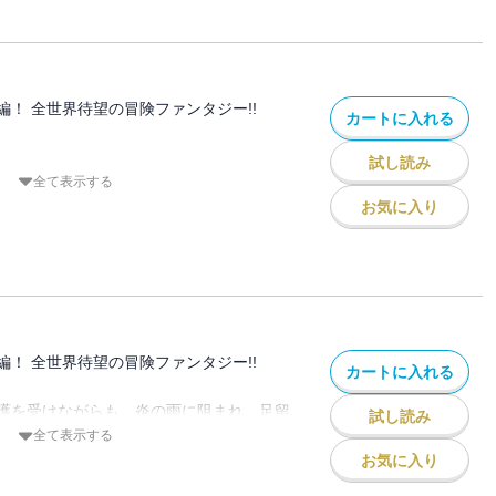
に迫る刺客。祭りの夜に悲劇の匂いが立ち
編！ 全世界待望の冒険ファンタジー!!
カートに入れる
試し読み
全て表示する
お気に入り
るものすべてが珍しく、焦がれた冒険に心
だが、聖騎士たちは、世界を滅ぼす〈黙示
として彼の命を狙い、容赦なく襲い掛か
年は歩みを止めない。祖父を殺した父親を
実を手にするまでは。旅芸人のドニーに、
快な同行者を道連れに、始まる遥かな旅
編！ 全世界待望の冒険ファンタジー!!
カートに入れる
……地獄の谷!?
護を受けながらも、炎の雨に阻まれ、足留
試し読み
騎士〉たち。その間、パーシバル隊は特訓
全て表示する
モートラック率いる七人の混沌の騎士は、
お気に入り
束し、「常闇の棺」の欠片まで手中に収め