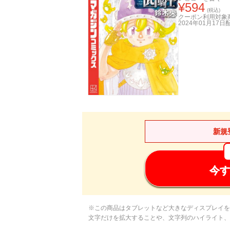
¥
594
(税込)
クーポン利用対象
2024年01月17日
新規
今す
※この商品はタブレットなど大きなディスプレイを
文字だけを拡大することや、文字列のハイライト、