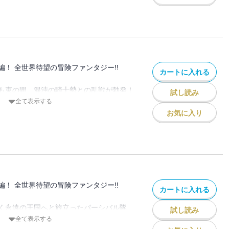
末期の呪いによりキングの力が封じられて
描きしは〈四凶〉の白い騎士。英雄をも震
、いま妖精と巨人の一家に襲いかかる！
編！ 全世界待望の冒険ファンタジー!!
カートに入れる
も束の間、混沌の騎士勢との乱戦が勃発！
試し読み
居合の達人と対峙する中、弓矢、石化、そ
全て表示する
弄され、苦境に陥る〈黙示録の四騎士〉と
お気に入り
ガウェインとトリスタンに託された！ 一
決闘を受諾したパーシバルは、この叔父か
…。
結末を迎え、物語はいま未曾有の転機を迎
編！ 全世界待望の冒険ファンタジー!!
カートに入れる
く永遠の王国へと旅立ったパーシバル隊
試し読み
でアンヌヴンの大釜へ。そこで首尾よくト
全て表示する