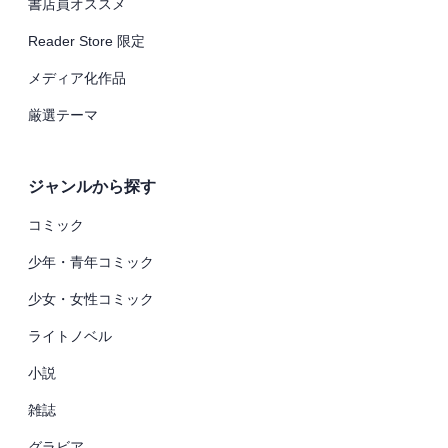
書店員オススメ
Reader Store 限定
メディア化作品
厳選テーマ
ジャンルから探す
コミック
少年・青年コミック
少女・女性コミック
ライトノベル
小説
雑誌
グラビア