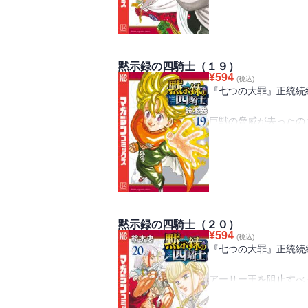
を救うも、敵魔術士の
しまう。全ての絵図を
撼させる異質な脅威が
黙示録の四騎士（１９）
¥
594
(税込)
『七つの大罪』正統続
巨獣の脅威が去ったの
頼みのランスロットが
して「契約の獣」に翻
仲間たち。劣勢挽回は
方、モートラックとの
ら出生の真実を知り…
闘いは受け入れがたき
黙示録の四騎士（２０）
える！
¥
594
(税込)
『七つの大罪』正統続
アーサー王を阻止すべ
は、ガウェインの導き