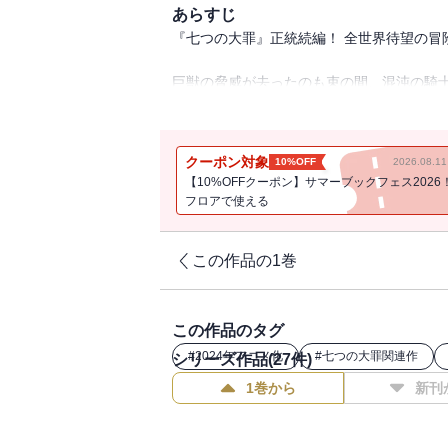
あらすじ
『七つの大罪』正統続編！ 全世界待望の冒
巨獣の脅威が去ったのも束の間、混沌の騎士
中、弓矢、石化、そして「契約の獣」に翻
ェインとトリスタンに託された！ 一方、モ
真実を知り……。
クーポン対象
10%OFF
2026.08.
闘いは受け入れがたき結末を迎え、物語は
【10%OFFクーポン】サマーブックフェス2026
フロアで使える
この作品の1巻
この作品のタグ
#
2024年アニメ化
#
七つの大罪関連作
シリーズ作品(
27
件)
1巻から
新刊