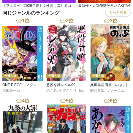
【フタスペ！2026年夏】女性向け異世界コミック 対象作品が最新巻まで全て30％OFF＆一部無料！
同じジャンルのランキング
もっと見る
1
位
2
位
3
位
今週入荷
今週入荷
今週入荷
ONE PIECE モノクロ版 115
悪役令嬢レベル99 ～私は裏ボスですが魔王ではありません～ その６
異世界居酒屋「のぶ」(22)
尾田栄一郎
のこみ
,
七夕さとり
,
Tea
蝉川夏哉
,
ヴァージニア二等兵
4
位
5
位
6
位