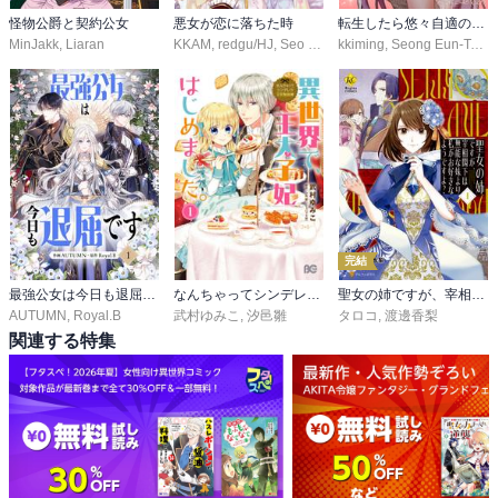
怪物公爵と契約公女
悪女が恋に落ちた時
転生したら悠々自適の皇妃ライフ！？
MinJakk
,
Liaran
KKAM
,
redgu/HJ
,
Seo Gwijo
kkiming
,
Seong Eun-Tae
,
完結
最強公女は今日も退屈です
なんちゃってシンデレラ 王宮陰謀編
聖女の姉ですが、宰相閣下は無能な妹より私がお好きなようですよ？
AUTUMN
,
Royal.B
武村ゆみこ
,
汐邑雛
タロコ
,
渡邊香梨
関連する特集