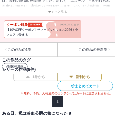
は、魔族の家系の公爵家でした。新しく「エステル」と名付けられ
新生活が始まり、寡黙なパパやおにーさま、イケメン護衛騎士に囲
まれているけども、本当に自分はこの家の娘なのかいつも不安なエ
もっと見る
ステル。自分のピンク色の目にもなにやら秘密があるようで… かわ
いいエステルのドキドキほのぼの令嬢生活が始まるよ！
クーポン対象
10%OFF
2026.08.11まで
【10%OFFクーポン】サマーブックフェス2026！全
フロアで使える
この作品の1巻
この作品の最新巻
この作品のタグ
#
韓国発漫画
シリーズ作品(
9
件)
1巻から
新刊から
まとめてカート
※無料、予約、入荷通知のコンテンツはカートに追加されません。
1
ある日、私は冷血公爵の娘になった 9