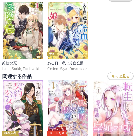
予約
緑陰の冠
ある日、私は冷血公爵の娘になった【タテヨミ】
binu
,
Sarkk
,
Eunhye kim
,
Siya
Cotton
,
Siya
,
Dreamtoon
関連する作品
もっと見る
続巻入荷
セールあり