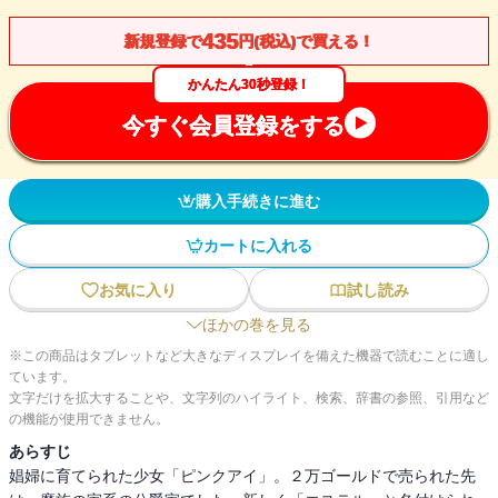
435
新規登録で
円(税込)で買える！
かんたん30秒登録！
今すぐ会員登録をする
購入手続きに進む
カートに入れる
お気に入り
試し読み
ほかの巻を見る
※この商品はタブレットなど大きなディスプレイを備えた機器で読むことに適し
ています。
文字だけを拡大することや、文字列のハイライト、検索、辞書の参照、引用など
の機能が使用できません。
あらすじ
娼婦に育てられた少女「ピンクアイ」。２万ゴールドで売られた先