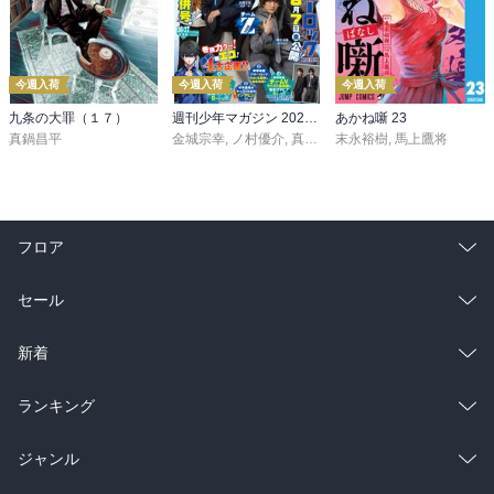
今週入荷
今週入荷
今週入荷
九条の大罪（１７）
週刊少年マガジン 2026年36・37号[2026年8月5日発売]
あかね噺 23
真鍋昌平
金城宗幸
,
ノ村優介
,
真島ヒロ
末永裕樹
,
宮島礼吏
,
馬上鷹将
,
新川直司
,
久
フロア
総合
コミック
セール
ラノベ
小説
総合
コミック
新着
雑誌・グラビア
ビジネス・実用
ラノベ
小説
総合
コミック
ランキング
BL・TL
雑誌・グラビア
ビジネス・実用
ラノベ
小説
総合
コミック
ジャンル