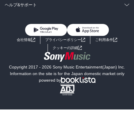
BL・TL
雑誌・グラビア
ビジネス・実用
ラノベ
小説
コミック
男性コミック
ヘルプ&サポート
BL・TL
雑誌・グラビア
ビジネス・実用
女性コミック
コミック誌
初めての方へ
ヘルプ
BL・TL
ライトノベル
男子向けラノベ
よくあるご質問
お問い合わせ
会社情報
プライバシーポリシー
ご利用条件
女子向けラノベ
小説
利用規約
クッキーの詳細
国内小説
海外小説
Copyright 2017 - 2026 Sony Music Entertainment(Japan) Inc.
ミステリー
SF
Information on the site is for the Japan domestic market only
powered by
歴史・時代小説
文学
雑誌
グラビア写真集
ボーイズラブ
ティーンズラブ
人文・思想・歴史
社会・政治・法律