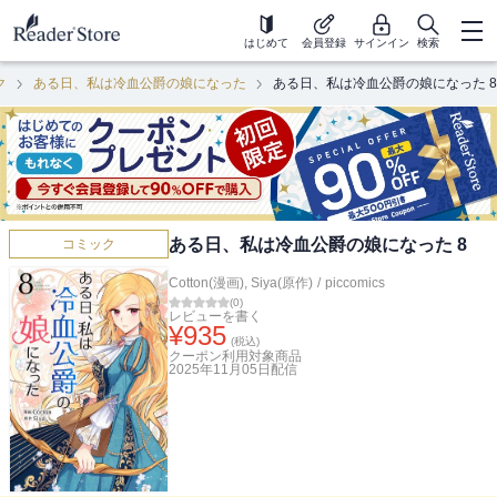
はじめて
会員登録
サインイン
検索
ク
ある日、私は冷血公爵の娘になった
ある日、私は冷血公爵の娘になった 8
ある日、私は冷血公爵の娘になった 8
コミック
Cotton(漫画)
,
Siya(原作)
/
piccomics
(
0
)
レビューを書く
¥
935
(税込)
クーポン利用対象商品
2025年11月05日
配信