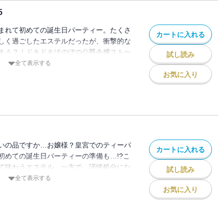
5
まれて初めての誕生日パーティー。たくさ
カートに入れる
しく過ごしたエステルだったが、衝撃的な
まう？！ドキドキほのぼの公爵令嬢ストー
試し読み
全て表示する
お気に入り
いの品ですか…お嬢様？皇宮でのティーパ
カートに入れる
初めての誕生日パーティーの準備も…!?こ
て味わうエステル。一方で、謹慎処分にな
試し読み
配に。どうすればエメルを元気づけられる
全て表示する
が……。ドキドキほのぼの公爵令嬢ストー
お気に入り