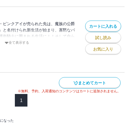
・ピンクアイが売られた先は、魔族の公爵
カートに入れる
』と名付けられ新生活が始まり、寡黙なパ
護衛騎士に囲まれる生活に！！そして自ら
試し読み
とは…！？エステルのドキドキほのぼのj
全て表示する
お気に入り
まとめてカート
※無料、予約、入荷通知のコンテンツはカートに追加されません。
1
になった