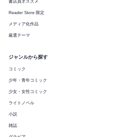
書店員オススメ
Reader Store 限定
メディア化作品
厳選テーマ
ジャンルから探す
コミック
少年・青年コミック
少女・女性コミック
ライトノベル
小説
雑誌
グラビア