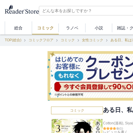
総合
コミック
ラノベ
小説
雑誌・
TOP(総合)
コミックフロア
コミック
女性コミック
ある日、私は
ある日、私
コミック
Cotton(漫画)
,
Siy
(
1
)
レビューを書く