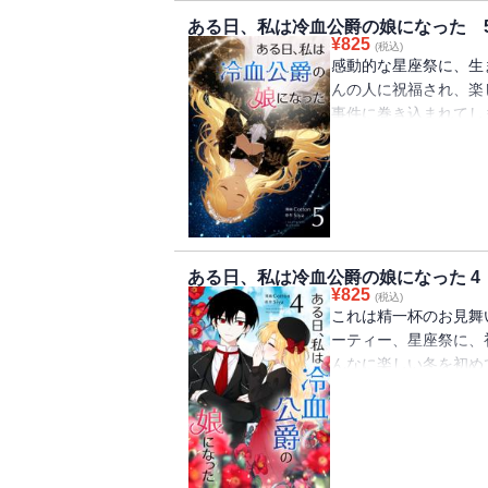
ある日、私は冷血公爵の娘になった 
¥
825
(税込)
感動的な星座祭に、生
んの人に祝福され、楽
事件に巻き込まれてし
リー第５巻!!
ある日、私は冷血公爵の娘になった 4
¥
825
(税込)
これは精一杯のお見舞
ーティー、星座祭に、
んなに楽しい冬を初め
ったエメルのことが心
か思案するエステルだ
リー第４巻!!