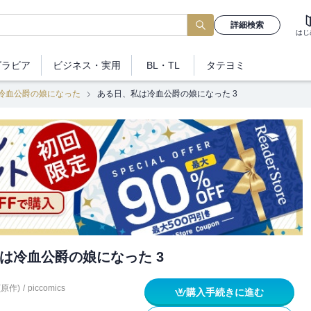
詳細検索
はじ
グラビア
ビジネス
・実用
BL・TL
タテヨミ
冷血公爵の娘になった
ある日、私は冷血公爵の娘になった 3
は冷血公爵の娘になった 3
a(原作)
/
piccomics
購入手続きに進む