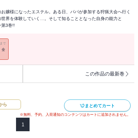
のお嬢様になったエステル。ある日、パパが参加する狩猟大会へ行く
の世界を体験していく…。そして知ることとなった自身の能力と
3巻!!
11まで
！全
この作品の最新巻
から
まとめてカート
※無料、予約、入荷通知のコンテンツはカートに追加されません。
1