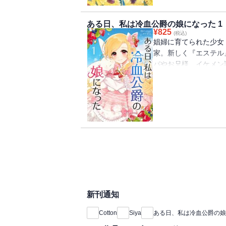
ある日、私は冷血公爵の娘になった 1
¥
825
(税込)
娼婦に育てられた少女
家。新しく『エステル
パやお兄様、イケメン
のピンク色の瞳の秘密
令嬢生活が始まる！！
新刊通知
Cotton
Siya
ある日、私は冷血公爵の娘