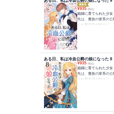
ある日、私は冷血公爵の娘になった 9
最新巻
¥
935
(税込)
娼婦に育てられた少女
先は、魔族の家系の公
られ新生活が始まり、
士に囲まれているけど
不安なエステル。自分
うで… かわいいエス
よ！
ある日、私は冷血公爵の娘になった 8
¥
935
(税込)
娼婦に育てられた少女
先は、魔族の家系の公
られ新生活が始まり、
士に囲まれているけど
不安なエステル。自分
うで… かわいいエス
よ！