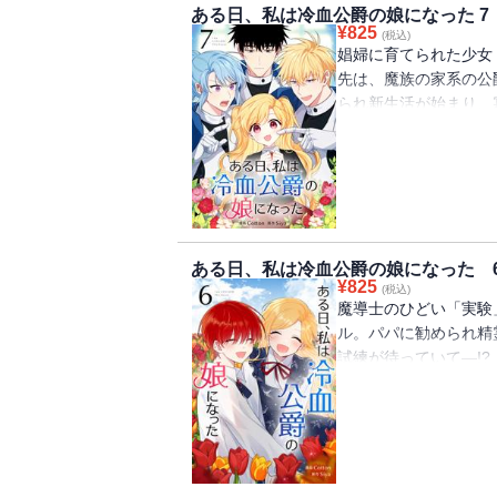
ある日、私は冷血公爵の娘になった 7
¥
825
(税込)
娼婦に育てられた少女
先は、魔族の家系の公
られ新生活が始まり、
士に囲まれているけど
不安なエステル。自分
うで… ドキドキほのぼ
ある日、私は冷血公爵の娘になった 
¥
825
(税込)
魔導士のひどい「実験
ル。パパに勧められ精
試練が待っていて―!?
ドキドキほのぼの公爵令