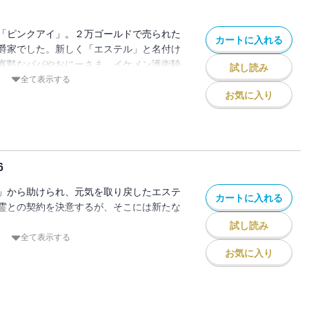
「ピンクアイ」。２万ゴールドで売られた
カートに入れる
爵家でした。新しく「エステル」と名付け
寡黙なパパやおにーさま、イケメン護衛騎
試し読み
も、本当に自分はこの家の娘なのかいつも
全て表示する
のピンク色の目にもなにやら秘密があるよ
お気に入り
の公爵令嬢ストーリー第７巻!!
6
」から助けられ、元気を取り戻したエステ
カートに入れる
霊との契約を決意するが、そこには新たな
試し読み
嬢ストーリー第５巻!!
全て表示する
お気に入り