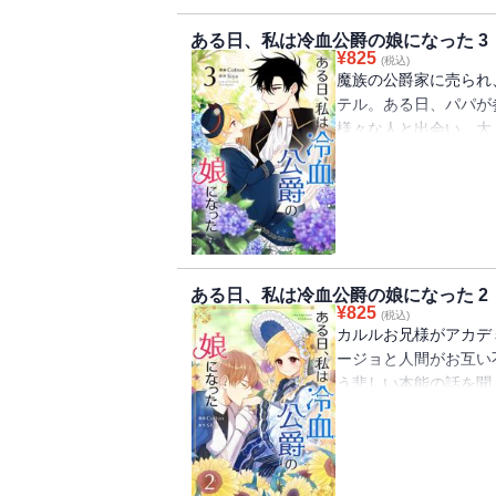
ある日、私は冷血公爵の娘になった 3
¥
825
(税込)
魔族の公爵家に売られ
テル。ある日、パパが
様々な人と出会い、大
ととなった自身の能力
リー第3巻!!
ある日、私は冷血公爵の娘になった 2
¥
825
(税込)
カルルお兄様がアカデ
ージョと人間がお互い
う悲しい本能の話を聞
じるエステルだが…。
大人気シリーズ第2巻!!