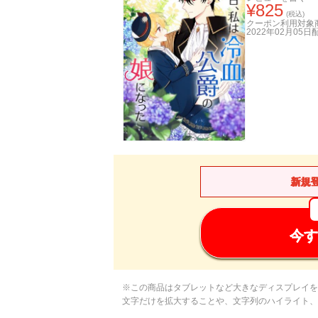
¥
825
(税込)
クーポン利用対象
2022年02月05日
新規
今す
※この商品はタブレットなど大きなディスプレイを
文字だけを拡大することや、文字列のハイライト、