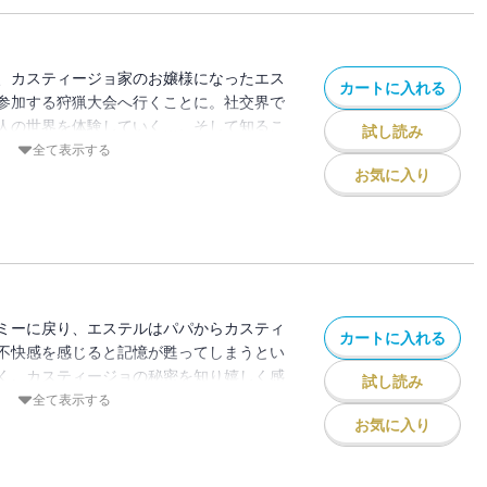
、カスティージョ家のお嬢様になったエス
カートに入れる
参加する狩猟大会へ行くことに。社交界で
人の世界を体験していく…。そして知るこ
試し読み
とは！？ドキドキほのぼの公爵令嬢ストー
全て表示する
お気に入り
ミーに戻り、エステルはパパからカスティ
カートに入れる
不快感を感じると記憶が甦ってしまうとい
く。カスティージョの秘密を知り嬉しく感
試し読み
全て表示する
お気に入り