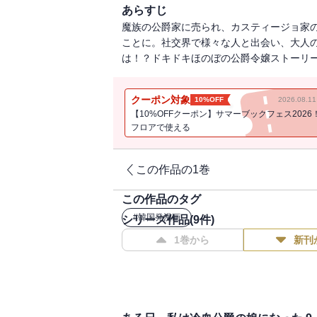
あらすじ
魔族の公爵家に売られ、カスティージョ家
ことに。社交界で様々な人と出会い、大人
は！？ドキドキほのぼの公爵令嬢ストーリー第
クーポン対象
10%OFF
2026.08.
【10%OFFクーポン】サマーブックフェス2026
フロアで使える
この作品の1巻
この作品のタグ
#
韓国発漫画
シリーズ作品(
9
件)
1巻から
新刊