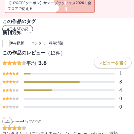
物学者・宇賀神と共に、ニセ科学批判の急先鋒である蓮見教授の元
【10%OFFクーポン】サマーブックフェス2026！全
を訪ねる。そこで告げられたのは、宇賀神のライバルであり、想い
フロアで使える
人でもあった女性研究者の美冬に関する信じ難い事実だった。神秘
この作品のタグ
の深海パワーで飲むだけでがんが治る、「万能深海酵母群」。「Ｖ
ＥＤＹ」と名付けられたニセ科学商品の開発に手を貸し、行方をく
#
日本SF小説
新刊通知
らませたのだ。
ニセ科学を扱うことは、研究者にとって「死」に等しい。なぜ彼女
伊与原新
コンタミ 科学汚染
は悪魔の研究に手を染めたのか？ 圭は宇賀神に命じられ、美冬の
この作品のレビュー
（
13
件）
消息を追うが……。 すべての真相が明らかになったとき、「理
性」と「感情」のジレンマが、哀しい現実を突きつける――。
3.8
レビューを書く
平均
新田次郎文学賞受賞作『月まで三キロ』の著者が放つ、われわれの
1
身近に蔓延する「汚染された科学」に迫るサイエンス・サスペンス
ミステリー。
8
4
0
0
powered by ブクログ
コンタミとは（コンタミネーション、Contamination）、汚染。
