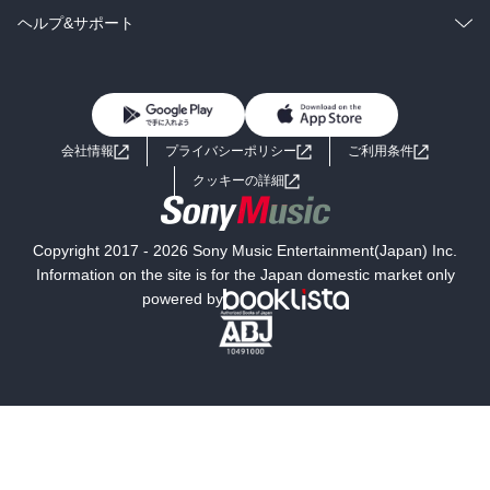
BL・TL
雑誌・グラビア
ビジネス・実用
ラノベ
小説
コミック
男性コミック
ヘルプ&サポート
BL・TL
雑誌・グラビア
ビジネス・実用
女性コミック
コミック誌
初めての方へ
ヘルプ
BL・TL
ライトノベル
男子向けラノベ
よくあるご質問
お問い合わせ
会社情報
プライバシーポリシー
ご利用条件
女子向けラノベ
小説
利用規約
クッキーの詳細
国内小説
海外小説
Copyright 2017 - 2026 Sony Music Entertainment(Japan) Inc.
ミステリー
SF
Information on the site is for the Japan domestic market only
powered by
歴史・時代小説
文学
雑誌
グラビア写真集
ボーイズラブ
ティーンズラブ
人文・思想・歴史
社会・政治・法律