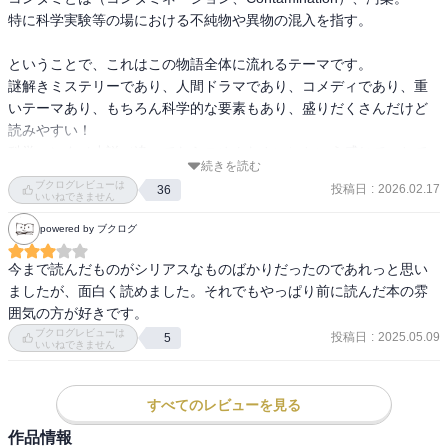
特に科学実験等の場における不純物や異物の混入を指す。

ということで、これはこの物語全体に流れるテーマです。

謎解きミステリーであり、人間ドラマであり、コメディであり、重
いテーマあり、もちろん科学的な要素もあり、盛りだくさんだけど
読みやすい！

科学エンタメ小説（違ってたらごめんなさい）という感じで、とて
続きを読む
も楽しめました。

ブクログレビューは
投稿日
:
2026.02.17
36
いいねできません
途中、ときどき挟まる「ある患者のブログ」が切ない。

powered by ブクログ
もし重病にかかった人が周りにいたら（今のところいないです）、
真剣にその人の気持ちに寄り添ってあげたいなと思います。
今まで読んだものがシリアスなものばかりだったのであれっと思い
ましたが、面白く読めました。それでもやっぱり前に読んだ本の雰
囲気の方が好きです。
ブクログレビューは
投稿日
:
2025.05.09
5
いいねできません
すべてのレビューを見る
作品情報