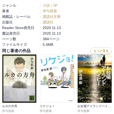
ジャンル
:
小説
-
SF
著者
:
伊与原新
掲載誌・レーベル
:
講談社文庫
出版社
:
講談社
Reader Store発売日
:
2020.11.13
書誌発売日
:
2020.11.13
ページ数
:
384ページ
ファイルサイズ
:
5.4MB
同じ著者の作品
もっと見る
ルカの方舟
リケジョ！
お台場アイランドベイビー
伊与原新
伊与原新
伊与原新