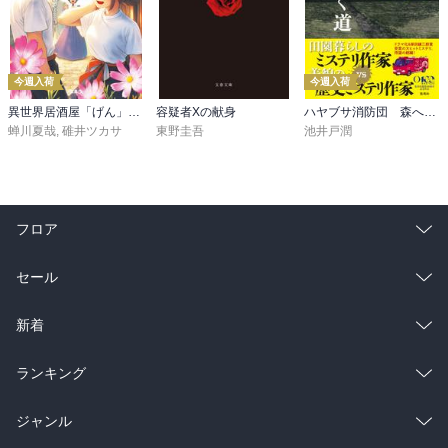
今週入荷
今週入荷
異世界居酒屋「げん」三杯目
容疑者Xの献身
ハヤブサ消防団 森へつづく道
蝉川夏哉
,
碓井ツカサ
東野圭吾
池井戸潤
フロア
総合
コミック
セール
ラノベ
小説
総合
コミック
新着
雑誌・グラビア
ビジネス・実用
ラノベ
小説
総合
コミック
ランキング
BL・TL
雑誌・グラビア
ビジネス・実用
ラノベ
小説
総合
コミック
ジャンル