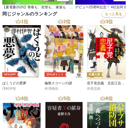
【夏電書2026】青春も、友情も、 家族も 特選小説フェア
デビュー25周年記念！ 4社合同 
同じジャンルのランキング
もっと見る
1
位
2
位
3
位
50%OFF
20%ポイント
今週入荷
ばくうどの悪夢
倫敦スコーンの謎
尼子党忠義 北近江合戦心得〈八〉
澤村伊智
米澤穂信
井原忠政
4
位
5
位
6
位