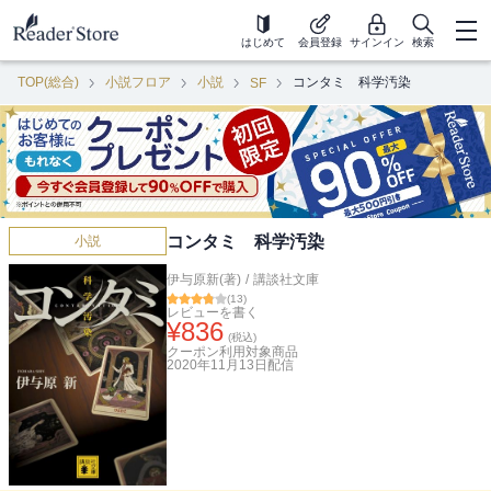
はじめて
会員登録
サインイン
検索
TOP(総合)
小説フロア
小説
コンタミ 科学汚染
SF
コンタミ 科学汚染
小説
伊与原新(著)
/
講談社文庫
(
13
)
レビューを書く
¥
836
(税込)
クーポン利用対象商品
2020年11月13日
配信