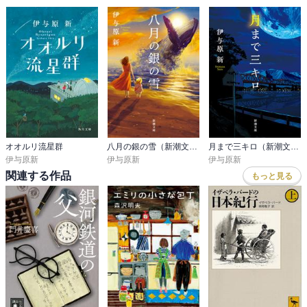
オオルリ流星群
八月の銀の雪（新潮文庫）
月まで三キロ（新潮文庫）
伊与原新
伊与原新
伊与原新
関連する作品
もっと見る