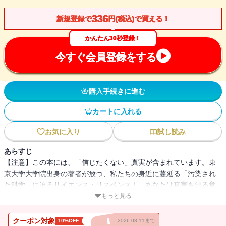
336
新規登録で
円(税込)で買える！
かんたん30秒登録！
今すぐ会員登録をする
購入手続きに進む
カートに入れる
お気に入り
試し読み
あらすじ
【注意】この本には、「信じたくない」真実が含まれています。東
京大学大学院出身の著者が放つ、私たちの身近に蔓延る「汚染され
た科学」に迫るサイエンス・サスペンス！ あなたは真実を知る覚
悟はありますか？
もっと見る
「ニセ科学」――それは、根拠のないでたらめな科学用語をちりば
めた、科学を装う「まがいもの」。大学院生の圭は、新進気鋭の生
クーポン対象
10%OFF
2026.08.11まで