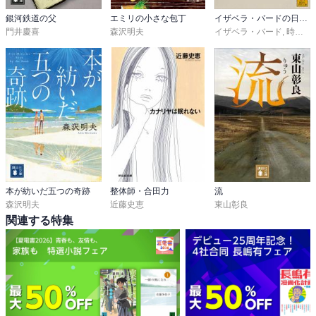
銀河鉄道の父
エミリの小さな包丁
イザベラ・バードの日本紀行
門井慶喜
森沢明夫
イザベラ・バード
,
時岡敬子
本が紡いだ五つの奇跡
整体師・合田力
流
森沢明夫
近藤史恵
東山彰良
関連する特集