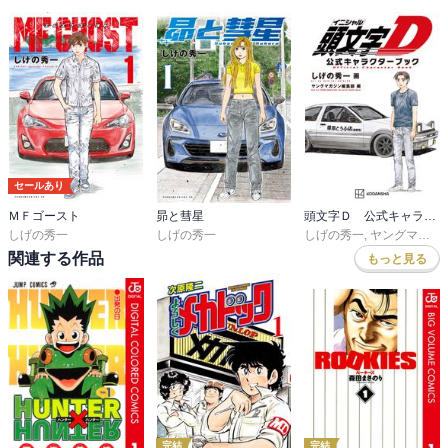
セールあり
ＭＦゴースト
昴と彗星
頭文字Ｄ 公式キャラクターブック
しげの秀一
しげの秀一
しげの秀一
,
ヤングマガジン編集部
関連する作品
もっと見る
完結
完結