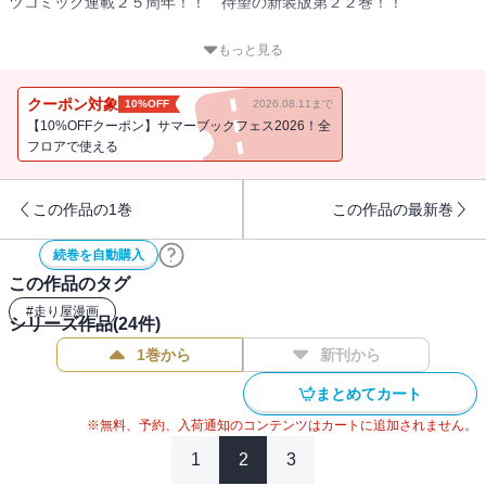
ツコミック連載２５周年！！ 待望の新装版第２２巻！！
神奈川エリア最終戦！ プロジェクトＤvs.サイドワインダー！！
もっと見る
プロジェクトＤ無敗神話ゆえに実現できた一大カーニバル！ 最速
の座を懸けた決戦の時、迫る！
クーポン対象
10%OFF
2026.08.11まで
関東各地の峠で速いといわれた走り屋達の、頂点を決めるバトルが
【10%OFFクーポン】サマーブックフェス2026！全
始まる！ プロジェクトＤの高橋涼介が仕掛けたこのカーニバル
フロアで使える
は、ついに最終章へ！ 最高の舞台に、今、降り立つ！！
この作品の1巻
この作品の最新巻
続巻を自動購入
この作品のタグ
#
走り屋漫画
シリーズ作品(
24
件)
1巻から
新刊から
まとめてカート
※無料、予約、入荷通知のコンテンツはカートに追加されません。
1
2
3