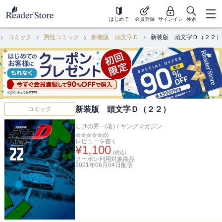
はじめて
会員登録
サインイン
検索
コミック
男性コミック
新装版 頭文字Ｄ
新装版 頭文字Ｄ（２２）
新装版 頭文字Ｄ（２２）
コミック
しげの秀一(著)
/
ヤングマガジン
(
0
)
レビューを書く
¥
1,100
(税込)
クーポン利用対象商品
2021年06月04日
配信