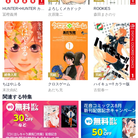
HUNTER×HUNTER カラー版
よろしくメカドック
ROOKIES
冨樫義博
次原隆二
森田まさのり
続巻入荷
完結
完結
ちはやふる
クロスゲーム
ハイキュー!! カラー版
末次由紀
あだち充
古舘春一
関連する特集