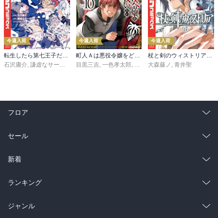
今週入荷
今週入荷
今週入荷
転生したら第七王子だったので、気ままに魔術を極めます（２４）
町人Ａは悪役令嬢をどうしても救いたい ～どぶと空と氷の姫君～１０【電子書店共通特典イラスト付】
杖と剣のウィストリア（１６）
石沢庸介
,
謙虚なサークル
,
メル。
目黒三吉
,
一色孝太郎
,
Parum
大森藤ノ
,
青井聖
フロア
総合
コミック
セール
ラノベ
小説
総合
コミック
新着
雑誌・グラビア
ビジネス・実用
ラノベ
小説
総合
コミック
ランキング
BL・TL
雑誌・グラビア
ビジネス・実用
ラノベ
小説
総合
コミック
ジャンル