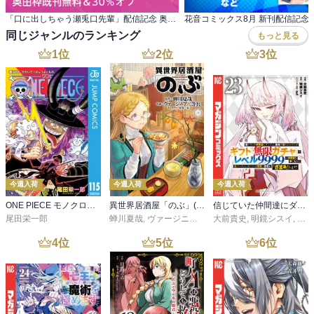
「口に出しちゃう瀬兎口先輩」配信記念 奥田枠既刊無料＆30％オフ
同じジャンルのランキング
もっと見る
1
位
2
位
3
位
今週入荷
今週入荷
今週入荷
ONE PIECE モノクロ版 115
異世界居酒屋「のぶ」(22)
信じていた仲間達にダンジョン奥地で殺されかけたがギフト『無限ガチャ』でレベル９９９９の仲間達を手に入れて元パーティーメンバーと世界に復讐＆『ざまぁ！』します！（２３）
尾田栄一郎
蝉川夏哉
,
ヴァージニア二等兵
大前貴史
,
転
,
明鏡シスイ
,
ｔｅ
4
位
5
位
6
位