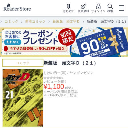
はじめて
会員登録
サインイン
検索
コミック
男性コミック
新装版 頭文字Ｄ
新装版 頭文字Ｄ（２１）
新装版 頭文字Ｄ（２１）
コミック
しげの秀一(著)
/
ヤングマガジン
(
0
)
レビューを書く
¥
1,100
(税込)
クーポン利用対象商品
2021年05月06日
配信