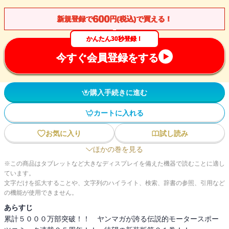
600
新規登録で
円(税込)で買える！
かんたん30秒登録！
今すぐ会員登録をする
購入手続きに進む
カートに入れる
お気に入り
試し読み
ほかの巻を見る
※この商品はタブレットなど大きなディスプレイを備えた機器で読むことに適し
ています。
文字だけを拡大することや、文字列のハイライト、検索、辞書の参照、引用など
の機能が使用できません。
あらすじ
累計５０００万部突破！！ ヤンマガが誇る伝説的モータースポー