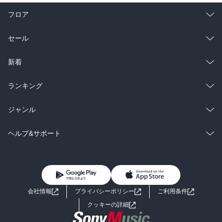
フロア
総合
コミック
セール
ラノベ
小説
総合
コミック
新着
雑誌・グラビア
ビジネス・実用
ラノベ
小説
総合
コミック
ランキング
BL・TL
雑誌・グラビア
ビジネス・実用
ラノベ
小説
総合
コミック
ジャンル
BL・TL
雑誌・グラビア
ビジネス・実用
ラノベ
小説
コミック
男性コミック
ヘルプ&サポート
BL・TL
雑誌・グラビア
ビジネス・実用
女性コミック
コミック誌
初めての方へ
ヘルプ
BL・TL
ライトノベル
男子向けラノベ
よくあるご質問
お問い合わせ
会社情報
プライバシーポリシー
ご利用条件
女子向けラノベ
小説
利用規約
クッキーの詳細