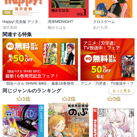
完結
完結
Happy! 完全版 デジタル Ver
湾岸MIDNIGHT
クロスゲーム
浦沢直樹
楠みちはる
あだち充
関連する特集
「弱虫ペダル SPARE BIKE」 最新16巻発売記念フェア！
アニメ「刃牙道」 TV放送中！フ
同じジャンルのランキング
もっと見る
1
位
2
位
3
位