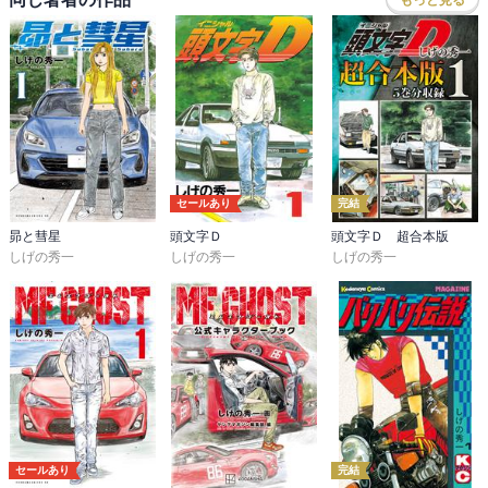
セールあり
完結
昴と彗星
頭文字Ｄ
頭文字Ｄ 超合本版
しげの秀一
しげの秀一
しげの秀一
セールあり
完結