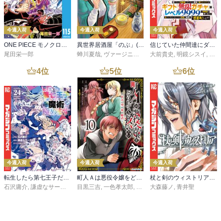
今週入荷
今週入荷
今週入荷
ONE PIECE モノクロ版 115
異世界居酒屋「のぶ」(22)
信じていた仲間達にダンジョン奥地で殺されかけたがギフト『無限ガチャ』でレベル９９９９の仲間達を手に入れて元パーティーメンバーと世界に復讐＆『ざまぁ！』します！（２３）
尾田栄一郎
蝉川夏哉
,
ヴァージニア二等兵
大前貴史
,
転
,
明鏡シスイ
,
ｔｅ
4
位
5
位
6
位
今週入荷
今週入荷
今週入荷
転生したら第七王子だったので、気ままに魔術を極めます（２４）
町人Ａは悪役令嬢をどうしても救いたい ～どぶと空と氷の姫君～１０【電子書店共通特典イラスト付】
杖と剣のウィストリア（１６）
石沢庸介
,
謙虚なサークル
,
メル。
目黒三吉
,
一色孝太郎
,
Parum
大森藤ノ
,
青井聖