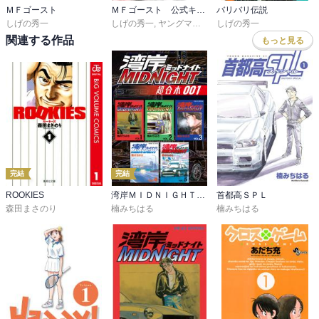
ＭＦゴースト
ＭＦゴースト 公式キャラクターブック
バリバリ伝説
しげの秀一
しげの秀一
,
ヤングマガジン編集部
しげの秀一
関連する作品
もっと見る
完結
完結
ROOKIES
湾岸ＭＩＤＮＩＧＨＴ 超合本版
首都高ＳＰＬ
森田まさのり
楠みちはる
楠みちはる