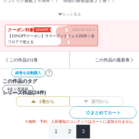
ツコミック連載２５周年！！ 待望の新装版第２１巻！！
「赤城の白い彗星」高橋涼介が、神奈川エリアで一戦限りの復活を
もっと見る
果たす！ 同じ女性を愛した因縁の相手、「死神」こと北条凛と対
決するために！
クーポン対象
10%OFF
2026.08.11まで
地元でも限界まで攻められることのない超高速ステージでバトルす
【10%OFFクーポン】サマーブックフェス2026！全
る、涼介と北条凛。「心の底からおまえが好きなんだ」 叶えられ
フロアで使える
なかった凛の悲痛な想いが、必殺の一撃＜サイドプレス＞となっ
て、涼介に襲いかかる！
この作品の1巻
この作品の最新巻
続巻を自動購入
この作品のタグ
#
走り屋漫画
シリーズ作品(
24
件)
1巻から
新刊から
まとめてカート
※無料、予約、入荷通知のコンテンツはカートに追加されません。
1
2
3