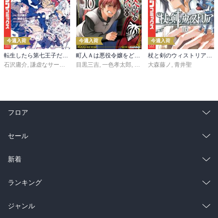
今週入荷
今週入荷
今週入荷
転生したら第七王子だったので、気ままに魔術を極めます（２４）
町人Ａは悪役令嬢をどうしても救いたい ～どぶと空と氷の姫君～１０【電子書店共通特典イラスト付】
杖と剣のウィストリア（１６）
石沢庸介
,
謙虚なサークル
,
メル。
目黒三吉
,
一色孝太郎
,
Parum
大森藤ノ
,
青井聖
フロア
総合
コミック
セール
ラノベ
小説
総合
コミック
新着
雑誌・グラビア
ビジネス・実用
ラノベ
小説
総合
コミック
ランキング
BL・TL
雑誌・グラビア
ビジネス・実用
ラノベ
小説
総合
コミック
ジャンル