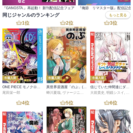
『GANGSTA.』再起動！ 新刊配信記念フェア
同じジャンルのランキング
もっと見る
1
位
2
位
3
位
今週入荷
今週入荷
今週入荷
ONE PIECE モノクロ版 115
異世界居酒屋「のぶ」(22)
信じていた仲間達にダンジョン奥地で殺されかけたがギフト『無限ガチャ』でレベル９９９９の仲間達を手に入れて元パーティーメンバーと世界に復讐＆『ざまぁ！』します！（２３）
尾田栄一郎
蝉川夏哉
,
ヴァージニア二等兵
大前貴史
,
転
,
明鏡シスイ
,
ｔｅ
4
位
5
位
6
位