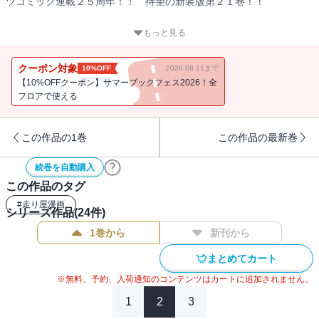
ツコミック連載２５周年！！ 待望の新装版第２１巻！！
「赤城の白い彗星」高橋涼介が、神奈川エリアで一戦限りの復活を
もっと見る
果たす！ 同じ女性を愛した因縁の相手、「死神」こと北条凛と対
決するために！
クーポン対象
10%OFF
2026.08.11まで
地元でも限界まで攻められることのない超高速ステージでバトルす
【10%OFFクーポン】サマーブックフェス2026！全
る、涼介と北条凛。「心の底からおまえが好きなんだ」 叶えられ
フロアで使える
なかった凛の悲痛な想いが、必殺の一撃＜サイドプレス＞となっ
て、涼介に襲いかかる！
この作品の1巻
この作品の最新巻
続巻を自動購入
この作品のタグ
#
走り屋漫画
シリーズ作品(
24
件)
1巻から
新刊から
まとめてカート
※無料、予約、入荷通知のコンテンツはカートに追加されません。
1
2
3