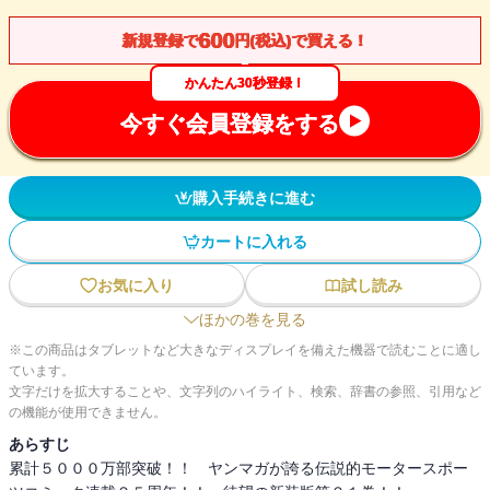
600
新規登録で
円(税込)で買える！
かんたん30秒登録！
今すぐ会員登録をする
購入手続きに進む
カートに入れる
お気に入り
試し読み
ほかの巻を見る
※この商品はタブレットなど大きなディスプレイを備えた機器で読むことに適し
ています。
文字だけを拡大することや、文字列のハイライト、検索、辞書の参照、引用など
の機能が使用できません。
あらすじ
累計５０００万部突破！！ ヤンマガが誇る伝説的モータースポー