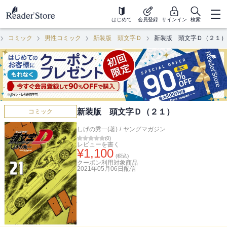
はじめて
会員登録
サインイン
検索
コミック
男性コミック
新装版 頭文字Ｄ
新装版 頭文字Ｄ（２１）
新装版 頭文字Ｄ（２１）
コミック
しげの秀一(著)
/
ヤングマガジン
(
0
)
レビューを書く
¥
1,100
(税込)
クーポン利用対象商品
2021年05月06日
配信