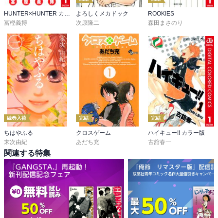
HUNTER×HUNTER カラー版
よろしくメカドック
ROOKIES
冨樫義博
次原隆二
森田まさのり
続巻入荷
完結
完結
ちはやふる
クロスゲーム
ハイキュー!! カラー版
末次由紀
あだち充
古舘春一
関連する特集