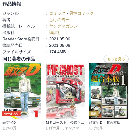
作品情報
ジャンル
:
コミック
-
男性コミック
著者
:
しげの秀一
掲載誌・レーベル
:
ヤングマガジン
出版社
:
講談社
Reader Store発売日
:
2021.05.06
書誌発売日
:
2021.05.06
ファイルサイズ
:
174.4MB
同じ著者の作品
もっと見る
セールあり
完結
頭文字Ｄ
ＭＦゴースト 公式キャラクターブック
頭文字Ｄ 超合本版
しげの秀一
しげの秀一
,
ヤングマガジン編集部
しげの秀一