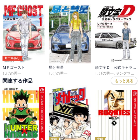
セールあり
ＭＦゴースト
昴と彗星
頭文字Ｄ 公式キャラクターブック
しげの秀一
しげの秀一
しげの秀一
,
ヤングマガジン編集部
関連する作品
もっと見る
完結
完結