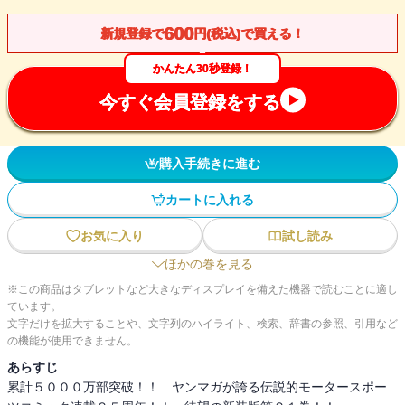
600
新規登録で
円(税込)で買える！
かんたん30秒登録！
今すぐ会員登録をする
購入手続きに進む
カートに入れる
お気に入り
試し読み
ほかの巻を見る
※この商品はタブレットなど大きなディスプレイを備えた機器で読むことに適し
ています。
文字だけを拡大することや、文字列のハイライト、検索、辞書の参照、引用など
の機能が使用できません。
あらすじ
累計５０００万部突破！！ ヤンマガが誇る伝説的モータースポー