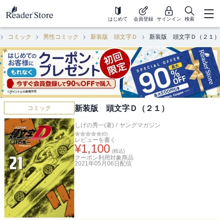
はじめて
会員登録
サインイン
検索
コミック
男性コミック
新装版 頭文字Ｄ
新装版 頭文字Ｄ（２１）
新装版 頭文字Ｄ（２１）
コミック
しげの秀一(著)
/
ヤングマガジン
(
0
)
レビューを書く
¥
1,100
(税込)
クーポン利用対象商品
2021年05月06日
配信