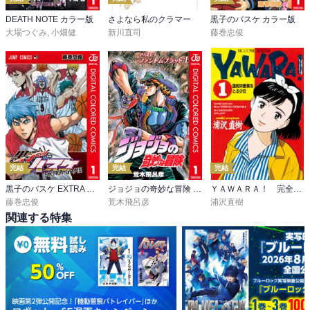
DEATH NOTE カラー版
さよなら私のクラマー
黒子のバスケ カラー版
大場つぐみ
,
小畑健
新川直司
藤巻忠俊
完結
完結
完結
黒子のバスケ EXTRA GAME カラー版
ジョジョの奇妙な冒険 第1部 ファントムブラッド カラー版
ＹＡＷＡＲＡ！ 完全版 デジタル Ver.
藤巻忠俊
荒木飛呂彦
浦沢直樹
関連する特集