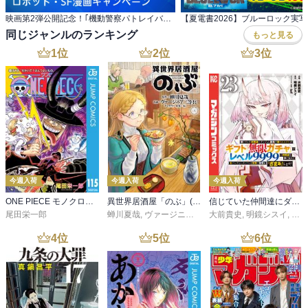
映画第2弾公開記念！｢機動警察パトレイバー｣ほか ロボット・SF漫画キャンペーン
同じジャンルのランキング
もっと見る
1
位
2
位
3
位
今週入荷
今週入荷
今週入荷
ONE PIECE モノクロ版 115
異世界居酒屋「のぶ」(22)
信じていた仲間達にダンジョン奥地で殺されかけたがギフト『無限ガチャ』でレベル９９９９の仲間達を手に入れて元パーティーメンバーと世界に復讐＆『ざまぁ！』します！（２３）
尾田栄一郎
蝉川夏哉
,
ヴァージニア二等兵
大前貴史
,
転
,
明鏡シスイ
,
ｔｅ
4
位
5
位
6
位