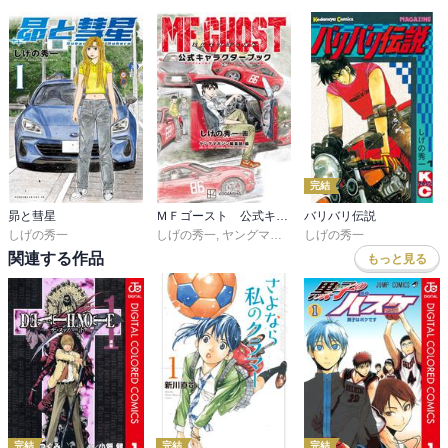
完結
昴と彗星
ＭＦゴースト 公式キャラクターブック
バリバリ伝説
しげの秀一
しげの秀一
,
ヤングマガジン編集部
しげの秀一
関連する作品
もっと見る
完結
完結
完結