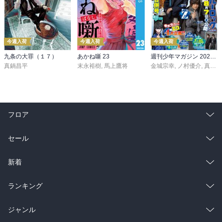
今週入荷
今週入荷
今週入荷
九条の大罪（１７）
あかね噺 23
週刊少年マガジン 2026年36・37号[2026年8月5日発売]
真鍋昌平
末永裕樹
,
馬上鷹将
金城宗幸
,
ノ村優介
,
真島ヒロ
フロア
総合
コミック
セール
ラノベ
小説
総合
コミック
新着
雑誌・グラビア
ビジネス・実用
ラノベ
小説
総合
コミック
ランキング
BL・TL
雑誌・グラビア
ビジネス・実用
ラノベ
小説
総合
コミック
ジャンル