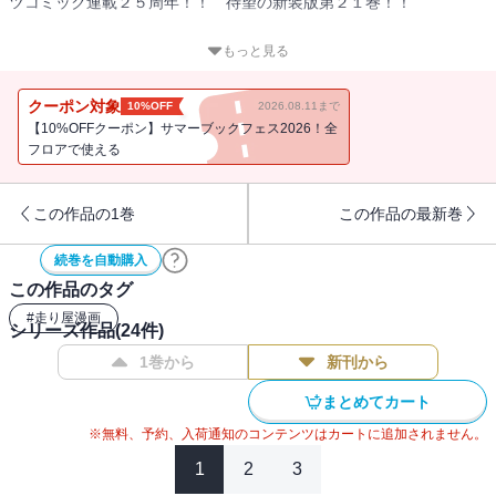
ツコミック連載２５周年！！ 待望の新装版第２１巻！！
「赤城の白い彗星」高橋涼介が、神奈川エリアで一戦限りの復活を
もっと見る
果たす！ 同じ女性を愛した因縁の相手、「死神」こと北条凛と対
決するために！
クーポン対象
10%OFF
2026.08.11まで
地元でも限界まで攻められることのない超高速ステージでバトルす
【10%OFFクーポン】サマーブックフェス2026！全
る、涼介と北条凛。「心の底からおまえが好きなんだ」 叶えられ
フロアで使える
なかった凛の悲痛な想いが、必殺の一撃＜サイドプレス＞となっ
て、涼介に襲いかかる！
この作品の1巻
この作品の最新巻
続巻を自動購入
この作品のタグ
#
走り屋漫画
シリーズ作品(
24
件)
1巻から
新刊から
まとめてカート
※無料、予約、入荷通知のコンテンツはカートに追加されません。
1
2
3