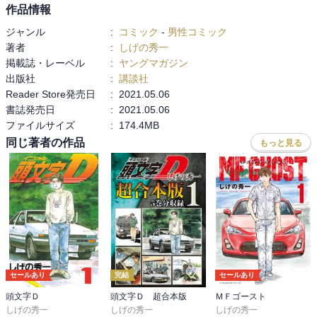
作品情報
ジャンル
:
コミック
-
男性コミック
著者
:
しげの秀一
掲載誌・レーベル
:
ヤングマガジン
出版社
:
講談社
Reader Store発売日
:
2021.05.06
書誌発売日
:
2021.05.06
ファイルサイズ
:
174.4MB
同じ著者の作品
もっと見る
セールあり
完結
セールあり
頭文字Ｄ
頭文字Ｄ 超合本版
ＭＦゴースト
しげの秀一
しげの秀一
しげの秀一