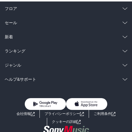
フロア
総合
コミック
セール
ラノベ
小説
総合
コミック
新着
雑誌・グラビア
ビジネス・実用
ラノベ
小説
総合
コミック
ランキング
BL・TL
雑誌・グラビア
ビジネス・実用
ラノベ
小説
総合
コミック
ジャンル
BL・TL
雑誌・グラビア
ビジネス・実用
ラノベ
小説
コミック
男性コミック
ヘルプ&サポート
BL・TL
雑誌・グラビア
ビジネス・実用
女性コミック
コミック誌
初めての方へ
ヘルプ
BL・TL
ライトノベル
男子向けラノベ
よくあるご質問
お問い合わせ
会社情報
プライバシーポリシー
ご利用条件
女子向けラノベ
小説
利用規約
クッキーの詳細