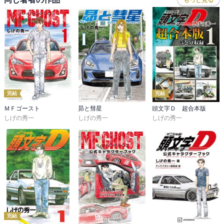
完結
完結
ＭＦゴースト
昴と彗星
頭文字Ｄ 超合本版
しげの秀一
しげの秀一
しげの秀一
完結