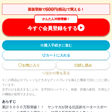
600
新規登録で
円(税込)で買える！
かんたん30秒登録！
今すぐ会員登録をする
購入手続きに進む
カートに入れる
お気に入り
試し読み
ほかの巻を見る
※この商品はタブレットなど大きなディスプレイを備えた機器で読むことに適し
ています。
文字だけを拡大することや、文字列のハイライト、検索、辞書の参照、引用など
の機能が使用できません。
あらすじ
累計５０００万部突破！！ ヤンマガが誇る伝説的モータースポー