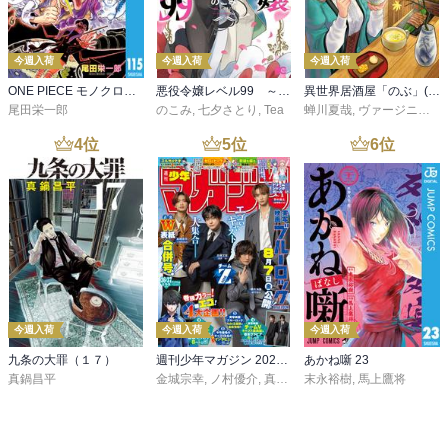
今週入荷
今週入荷
今週入荷
ONE PIECE モノクロ版 115
悪役令嬢レベル99 ～私は裏ボスですが魔王ではありません～ その６
異世界居酒屋「のぶ」(22)
尾田栄一郎
のこみ
,
七夕さとり
,
Tea
蝉川夏哉
,
ヴァージニア二等兵
4
位
5
位
6
位
今週入荷
今週入荷
今週入荷
九条の大罪（１７）
週刊少年マガジン 2026年36・37号[2026年8月5日発売]
あかね噺 23
真鍋昌平
金城宗幸
,
ノ村優介
,
真島ヒロ
末永裕樹
,
宮島礼吏
,
馬上鷹将
,
新川直司
,
久