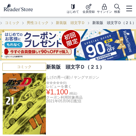
はじめて
会員登録
サインイン
検索
コミック
男性コミック
新装版 頭文字Ｄ
新装版 頭文字Ｄ（２１）
新装版 頭文字Ｄ（２１）
コミック
しげの秀一(著)
/
ヤングマガジン
(
0
)
レビューを書く
¥
1,100
(税込)
クーポン利用対象商品
2021年05月06日
配信