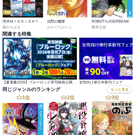
完結
完結
完結
湾岸ＭＩＤＮＩＧＨＴ 超合本版
沈黙の艦隊
ROBOT×LASERBEAM
楠みちはる
かわぐちかいじ
藤巻忠俊
関連する特集
【夏電書2026】ブルーロック実写映画公開記念！ エゴが目を覚ます『ブルーロック』フェア！
女性向け単行本新刊フェア
同じジャンルのランキング
もっと見る
1
位
2
位
3
位