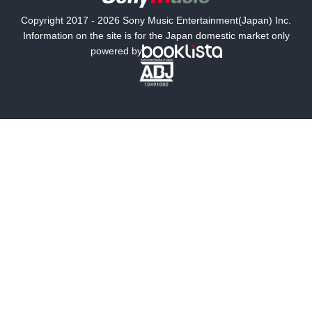
国内小説
海外小説
Copyright 2017 - 2026 Sony Music Entertainment(Japan) Inc.
ミステリー
SF
Information on the site is for the Japan domestic market only
powered by
歴史・時代小説
文学
雑誌
グラビア写真集
ボーイズラブ
ティーンズラブ
人文・思想・歴史
社会・政治・法律
ビジネス・経済
サイエンス・テクノロジー
コンピュータ・情報
くらし・家庭
料理・酒
ファッション・美容・ダイエット
ホビー&カルチャー
スポーツ・アウトドア