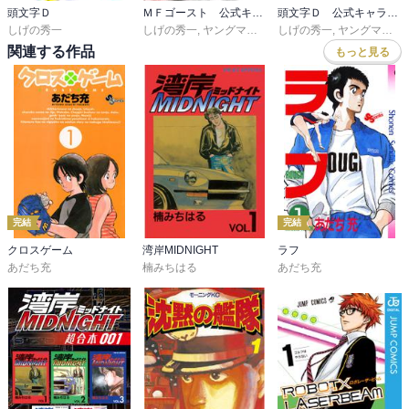
頭文字Ｄ
ＭＦゴースト 公式キャラクターブック
頭文字Ｄ 公式キャラクターブック
しげの秀一
しげの秀一
,
ヤングマガジン編集部
しげの秀一
,
ヤングマガジン編集部
関連する作品
もっと見る
完結
完結
クロスゲーム
湾岸MIDNIGHT
ラフ
あだち充
楠みちはる
あだち充