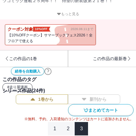
ツコミック連載２５周年！！ 待望の新装版第２１巻！！
「赤城の白い彗星」高橋涼介が、神奈川エリアで一戦限りの復活を
もっと見る
果たす！ 同じ女性を愛した因縁の相手、「死神」こと北条凛と対
決するために！
クーポン対象
10%OFF
2026.08.11まで
地元でも限界まで攻められることのない超高速ステージでバトルす
【10%OFFクーポン】サマーブックフェス2026！全
る、涼介と北条凛。「心の底からおまえが好きなんだ」 叶えられ
フロアで使える
なかった凛の悲痛な想いが、必殺の一撃＜サイドプレス＞となっ
て、涼介に襲いかかる！
この作品の1巻
この作品の最新巻
続巻を自動購入
この作品のタグ
#
走り屋漫画
シリーズ作品(
24
件)
1巻から
新刊から
まとめてカート
※無料、予約、入荷通知のコンテンツはカートに追加されません。
1
2
3