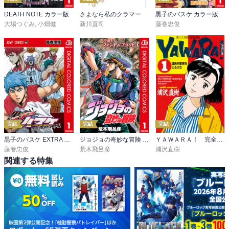
DEATH NOTE カラー版
さよなら私のクラマー
黒子のバスケ カラー版
大場つぐみ
,
小畑健
新川直司
藤巻忠俊
完結
完結
完結
黒子のバスケ EXTRA GAME カラー版
ジョジョの奇妙な冒険 第1部 ファントムブラッド カラー版
ＹＡＷＡＲＡ！ 完全版 デジタル Ver.
藤巻忠俊
荒木飛呂彦
浦沢直樹
関連する特集