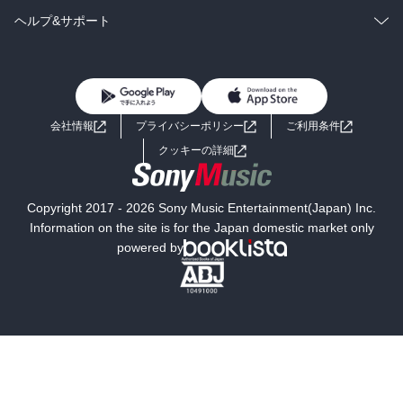
BL・TL
雑誌・グラビア
ビジネス・実用
ラノベ
小説
コミック
男性コミック
ヘルプ&サポート
BL・TL
雑誌・グラビア
ビジネス・実用
女性コミック
コミック誌
初めての方へ
ヘルプ
BL・TL
ライトノベル
男子向けラノベ
よくあるご質問
お問い合わせ
会社情報
プライバシーポリシー
ご利用条件
女子向けラノベ
小説
利用規約
クッキーの詳細
国内小説
海外小説
Copyright 2017 - 2026 Sony Music Entertainment(Japan) Inc.
ミステリー
SF
Information on the site is for the Japan domestic market only
powered by
歴史・時代小説
文学
雑誌
グラビア写真集
ボーイズラブ
ティーンズラブ
人文・思想・歴史
社会・政治・法律