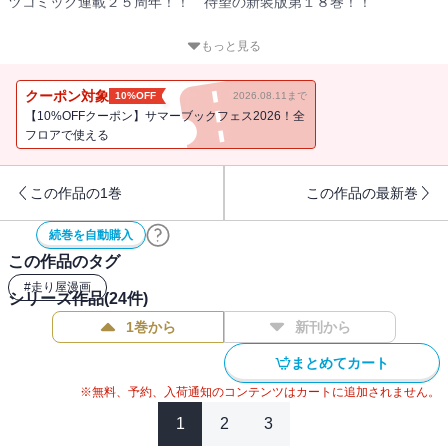
ツコミック連載２５周年！！ 待望の新装版第１８巻！！
中盤に差し掛かった拓海vs.大宮のダウンヒルバトル！ 超本気モー
もっと見る
ドに達した大宮の走りに、拓海もその非凡な走りで必死に追走する
が、そのスピードはいつしか拓海の未体験ゾーンへと突入してい
クーポン対象
10%OFF
2026.08.11まで
く‥‥！
【10%OFFクーポン】サマーブックフェス2026！全
バトルは公道の限界を超えた！ 神奈川遠征１つ目の関門、プロジ
フロアで使える
ェクトＤvs.チーム２４６戦、決着の刻！！
この作品の1巻
この作品の最新巻
続巻を自動購入
この作品のタグ
#
走り屋漫画
シリーズ作品(
24
件)
1巻から
新刊から
まとめてカート
※無料、予約、入荷通知のコンテンツはカートに追加されません。
1
2
3