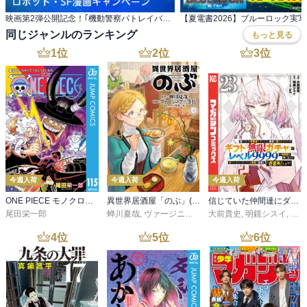
映画第2弾公開記念！｢機動警察パトレイバー｣ほか ロボット・SF漫画キャンペーン
同じジャンルのランキング
もっと見る
1
位
2
位
3
位
今週入荷
今週入荷
今週入荷
ONE PIECE モノクロ版 115
異世界居酒屋「のぶ」(22)
信じていた仲間達にダンジョン奥地で殺されかけたがギフト『無限ガチャ』でレベル９９９９の仲間達を手に入れて元パーティーメンバーと世界に復讐＆『ざまぁ！』します！（２３）
尾田栄一郎
蝉川夏哉
,
ヴァージニア二等兵
大前貴史
,
転
,
明鏡シスイ
,
ｔｅ
4
位
5
位
6
位