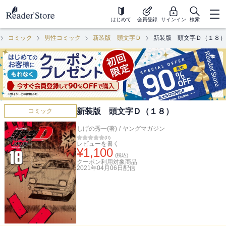
はじめて
会員登録
サインイン
検索
コミック
男性コミック
新装版 頭文字Ｄ
新装版 頭文字Ｄ（１８）
新装版 頭文字Ｄ（１８）
コミック
しげの秀一(著)
/
ヤングマガジン
(
0
)
レビューを書く
¥
1,100
(税込)
クーポン利用対象商品
2021年04月06日
配信