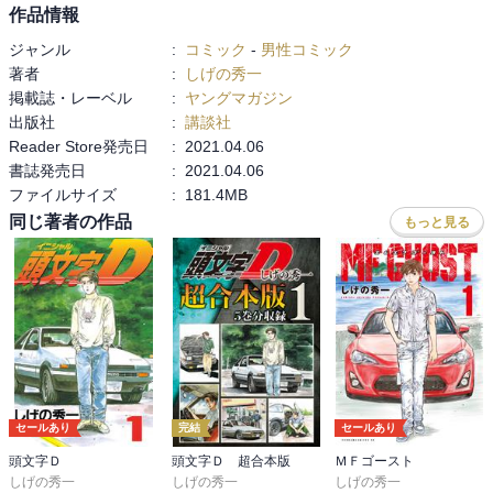
作品情報
ジャンル
:
コミック
-
男性コミック
著者
:
しげの秀一
掲載誌・レーベル
:
ヤングマガジン
出版社
:
講談社
Reader Store発売日
:
2021.04.06
書誌発売日
:
2021.04.06
ファイルサイズ
:
181.4MB
同じ著者の作品
もっと見る
セールあり
完結
セールあり
頭文字Ｄ
頭文字Ｄ 超合本版
ＭＦゴースト
しげの秀一
しげの秀一
しげの秀一