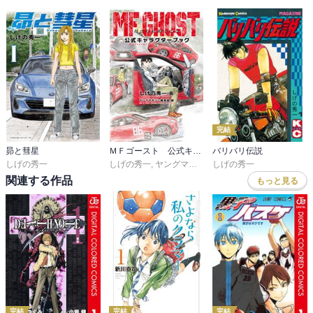
完結
昴と彗星
ＭＦゴースト 公式キャラクターブック
バリバリ伝説
しげの秀一
しげの秀一
,
ヤングマガジン編集部
しげの秀一
関連する作品
もっと見る
完結
完結
完結