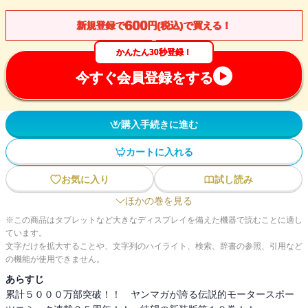
600
新規登録で
円(税込)で買える！
かんたん30秒登録！
今すぐ会員登録をする
購入手続きに進む
カートに入れる
お気に入り
試し読み
ほかの巻を見る
※この商品はタブレットなど大きなディスプレイを備えた機器で読むことに適し
ています。
文字だけを拡大することや、文字列のハイライト、検索、辞書の参照、引用など
の機能が使用できません。
あらすじ
累計５０００万部突破！！ ヤンマガが誇る伝説的モータースポー