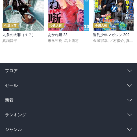
今週入荷
今週入荷
今週入荷
九条の大罪（１７）
あかね噺 23
週刊少年マガジン 2026年36・37号[2026年8月5日発売]
真鍋昌平
末永裕樹
,
馬上鷹将
金城宗幸
,
ノ村優介
,
真島ヒロ
フロア
総合
コミック
セール
ラノベ
小説
総合
コミック
新着
雑誌・グラビア
ビジネス・実用
ラノベ
小説
総合
コミック
ランキング
BL・TL
雑誌・グラビア
ビジネス・実用
ラノベ
小説
総合
コミック
ジャンル