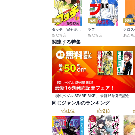
完結
完結
完結
タッチ 完全復刻版
ラフ
クロス
あだち充
あだち充
あだち
関連する特集
「弱虫ペダル SPARE BIKE」 最新16巻発売記念フェア！
同じジャンルのランキング
1
位
2
位