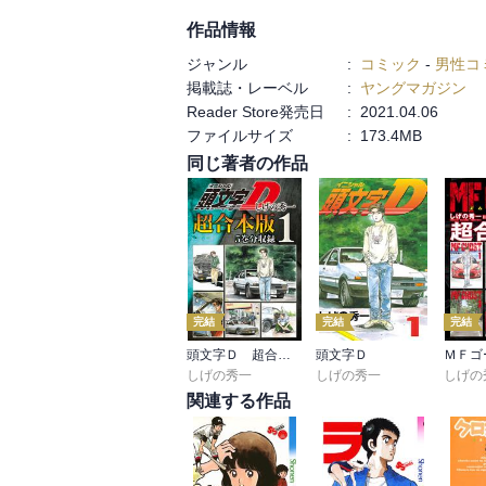
作品情報
ジャンル
:
コミック
-
男性コ
掲載誌・レーベル
:
ヤングマガジン
Reader Store発売日
:
2021.04.06
ファイルサイズ
:
173.4MB
同じ著者の作品
完結
完結
完結
頭文字Ｄ 超合本版
頭文字Ｄ
しげの秀一
しげの秀一
しげの
関連する作品