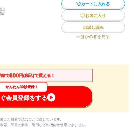
カートに入れる
)
商品
配信
お気に入り
試し読み
ほかの巻を見る
600
登録で
円(税込)で買える！
かんたん30秒登録！
ぐ会員登録をする
備えた機器で読むことに適しています。
検索、辞書の参照、引用などの機能が使用できません。