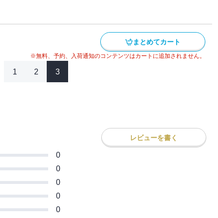
サイドワインダー・乾信司！ 共にハチロク
！！
アの頂点に立つのはどっちだ！？ 全世界
伝説、堂々完結！！
まとめてカート
※無料、予約、入荷通知のコンテンツはカートに追加されません。
1
2
3
レビューを書く
0
0
0
0
0