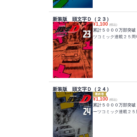
が始まる！ プロジェ
ルは、ついに最終章へ
新装版 頭文字Ｄ（２３）
¥
1,100
(税込)
累計５０００万部突破
ツコミック連載２５周
神奈川エリア最終戦ヒ
勝つために「最高の走
ライバー、高橋啓介と
が沸騰する究極のバト
持てる力のすべてをか
新装版 頭文字Ｄ（２４）
最終巻
¥
1,100
(税込)
累計５０００万部突破
ーツコミック連載２５
神奈川エリア最終戦は
間だけがたどりつける