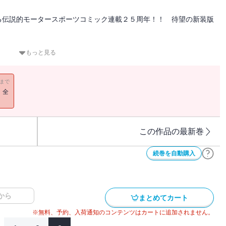
る伝説的モータースポーツコミック連載２５周年！！ 待望の新装版
に挑むのは、「走りの聖地」神奈川エリア！！ ４段階の防衛ライン
もっと見る
アの猛者たちの実力とは‥‥。
トDのバトルが開始され、関東最速プロジェクトはついに最終ステー
11まで
！全
この作品の最新巻
続巻を自動購入
から
まとめてカート
※無料、予約、入荷通知のコンテンツはカートに追加されません。