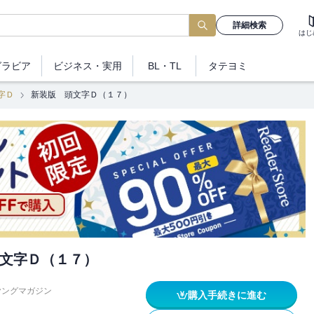
詳細検索
はじ
グラビア
ビジネス
・実用
BL・TL
タテヨミ
字Ｄ
新装版 頭文字Ｄ（１７）
文字Ｄ（１７）
ヤングマガジン
購入手続きに進む