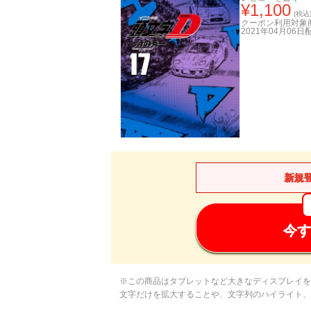
¥
1,100
(税込
クーポン利用対象
2021年04月06日
新規
今す
※この商品はタブレットなど大きなディスプレイを
文字だけを拡大することや、文字列のハイライト、