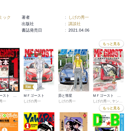
ミック
著者
:
しげの秀一
出版社
:
講談社
書誌発売日
:
2021.04.06
もっと見る
完結
ＭＦゴースト 超合本版
ＭＦゴースト
昴と彗星
ＭＦゴースト 公式キャラクターブック
秀一
しげの秀一
しげの秀一
しげの秀一
,
ヤングマガジン編集部
もっと見る