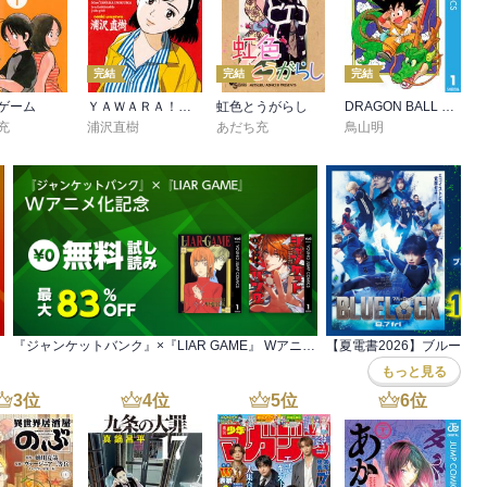
完結
完結
完結
ゲーム
ＹＡＷＡＲＡ！ 完全版 デジタル Ver.
虹色とうがらし
DRAGON BALL モノクロ版
充
浦沢直樹
あだち充
鳥山明
『ジャンケットバンク』×『LIAR GAME』 Wアニメ化記念
もっと見る
3
位
4
位
5
位
6
位