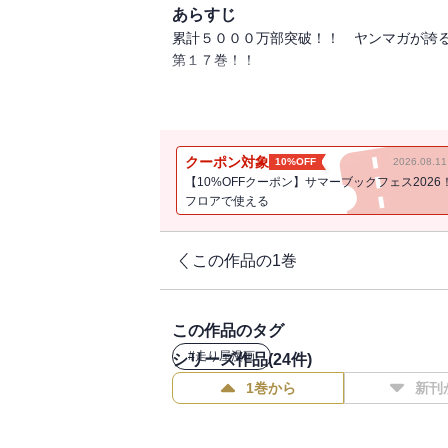
あらすじ
累計５０００万部突破！！ ヤンマガが誇
第１７巻！！
茨城エリアを制覇したプロジェクトDが次
を築いて拓海たちを迎え撃つ、神奈川エリ
第１のライン、チーム２４６とプロジェク
クーポン対象
10%OFF
2026.08.
ジに突入していく！！
【10%OFFクーポン】サマーブックフェス2026
フロアで使える
この作品の1巻
この作品のタグ
#
走り屋漫画
シリーズ作品(
24
件)
1巻から
新刊