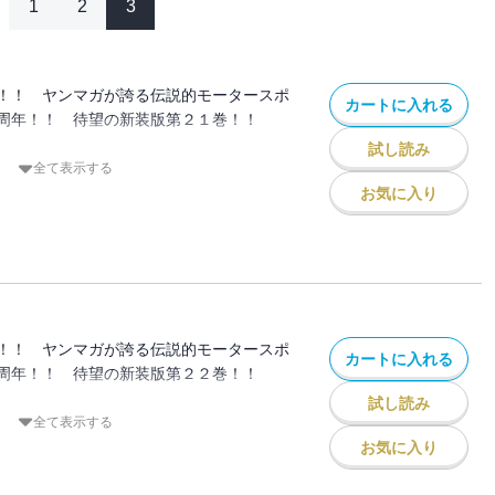
1
2
3
！！ ヤンマガが誇る伝説的モータースポ
カートに入れる
周年！！ 待望の新装版第２１巻！！
試し読み
橋涼介が、神奈川エリアで一戦限りの復活
全て表示する
を愛した因縁の相手、「死神」こと北条凛
お気に入り
られることのない超高速ステージでバトル
「心の底からおまえが好きなんだ」 叶え
な想いが、必殺の一撃＜サイドプレス＞と
かる！
！！ ヤンマガが誇る伝説的モータースポ
カートに入れる
周年！！ 待望の新装版第２２巻！！
試し読み
 プロジェクトＤvs.サイドワインダ
全て表示する
Ｄ無敗神話ゆえに実現できた一大カーニバ
お気に入り
た決戦の時、迫る！
いわれた走り屋達の、頂点を決めるバトル