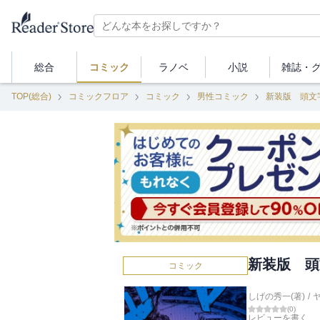
総合
コミック
ラノベ
小説
雑誌・
TOP(総合)
コミックフロア
コミック
男性コミック
新装版 頭文
新装版 頭
コミック
しげの秀一(著)
/
(
0
)
レビューを書く