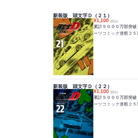
新装版 頭文字Ｄ（２１）
¥
1,100
(税込)
累計５０００万部突破
ーツコミック連載２５
「赤城の白い彗星」高
を果たす！ 同じ女性
と対決するために！
地元でも限界まで攻め
する、涼介と北条凛。
られなかった凛の悲痛
新装版 頭文字Ｄ（２２）
なって、涼介に襲いか
¥
1,100
(税込)
累計５０００万部突破
ーツコミック連載２５
神奈川エリア最終戦！
ー！！ プロジェクト
ル！ 最速の座を懸け
関東各地の峠で速いと