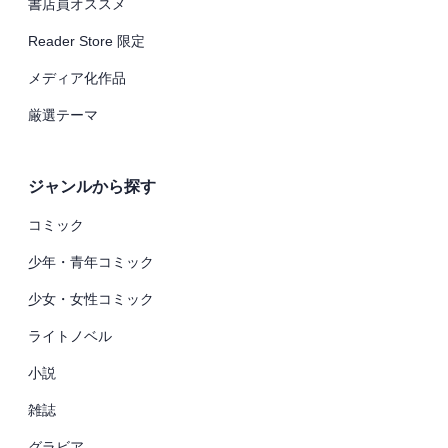
書店員オススメ
Reader Store 限定
メディア化作品
厳選テーマ
ジャンルから探す
コミック
少年・青年コミック
少女・女性コミック
ライトノベル
小説
雑誌
グラビア