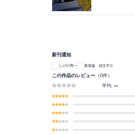
トＤ・藤原拓海vs.
を駆る二人が激突する
死闘の果て、関東エリ
を熱狂させた公道最速
新刊通知
しげの秀一
新装版 頭文字Ｄ
この作品のレビュー
（
0
件）
--
平均