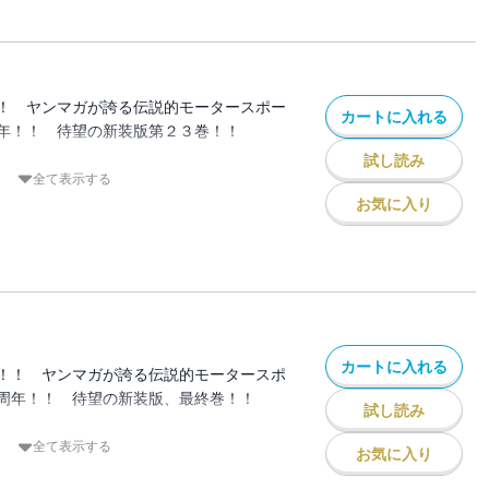
クトＤの高橋涼介が仕掛けたこのカーニバ
！ 最高の舞台に、今、降り立つ！！
！ ヤンマガが誇る伝説的モータースポー
カートに入れる
年！！ 待望の新装版第２３巻！！
試し読み
ルクライム決着！
全て表示する
り」を楽しめ‥‥。公道における最高峰ド
お気に入り
北条豪が本能全開で勝負する！ 体のシン
ル！！ 走り屋にとって最高の檜舞台で、
けて競い合う！！
カートに入れる
！！ ヤンマガが誇る伝説的モータースポ
周年！！ 待望の新装版、最終巻！！
試し読み
、ダウンヒル決戦！ バトルは選ばれた人
全て表示する
お気に入り
領域、想像を絶する世界へ！ プロジェク