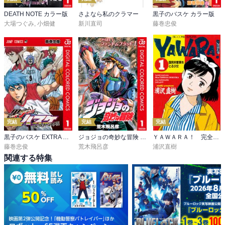
DEATH NOTE カラー版
さよなら私のクラマー
黒子のバスケ カラー版
大場つぐみ
,
小畑健
新川直司
藤巻忠俊
完結
完結
完結
黒子のバスケ EXTRA GAME カラー版
ジョジョの奇妙な冒険 第1部 ファントムブラッド カラー版
ＹＡＷＡＲＡ！ 完全版 デジタル Ver.
藤巻忠俊
荒木飛呂彦
浦沢直樹
関連する特集