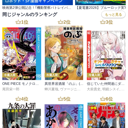
映画第2弾公開記念！｢機動警察パトレイバー｣ほか ロボット・SF漫画キャンペーン
同じジャンルのランキング
もっと見る
1
位
2
位
3
位
今週入荷
今週入荷
今週入荷
ONE PIECE モノクロ版 115
異世界居酒屋「のぶ」(22)
信じていた仲間達にダンジョン奥地で殺されかけたがギフト『無限ガチャ』でレベル９９９９の仲間達を手に入れて元パーティーメンバーと世界に復讐＆『ざまぁ！』します！（２３）
尾田栄一郎
蝉川夏哉
,
ヴァージニア二等兵
大前貴史
,
転
,
明鏡シスイ
,
ｔｅ
4
位
5
位
6
位