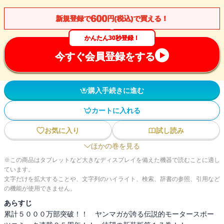
600
新規登録で
円(税込)で買える！
かんたん30秒登録！
今すぐ会員登録をする
購入手続きに進む
カートに入れる
お気に入り
試し読み
ほかの巻を見る
※この商品はタブレットなど大きなディスプレイを備えた機器で読むことに適し
ています。
文字だけを拡大することや、文字列のハイライト、検索、辞書の参照、引用など
の機能が使用できません。
あらすじ
累計５０００万部突破！！ ヤンマガが誇る伝説的モータースポー