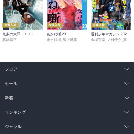
今週入荷
今週入荷
今週入荷
九条の大罪（１７）
あかね噺 23
週刊少年マガジン 2026年36・37号[2026年8月5日発売]
真鍋昌平
末永裕樹
,
馬上鷹将
金城宗幸
,
ノ村優介
,
真島ヒロ
フロア
総合
コミック
セール
ラノベ
小説
総合
コミック
新着
雑誌・グラビア
ビジネス・実用
ラノベ
小説
総合
コミック
ランキング
BL・TL
雑誌・グラビア
ビジネス・実用
ラノベ
小説
総合
コミック
ジャンル