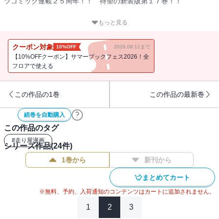
ツコミック連載２５周年！！ 待望の新装版第１７巻！！
茨城エリアを制覇したプロジェクトDが次に挑むのは、「走りの聖
もっと見る
地」神奈川エリア！！ ４段階の防衛ラインを築いて拓海たちを迎
え撃つ、神奈川エリアの猛者たちの実力とは‥‥。
クーポン対象
10%OFF
2026.08.11まで
第１のライン、チーム２４６とプロジェクトDのバトルが開始され、
【10%OFFクーポン】サマーブックフェス2026！全
関東最速プロジェクトはついに最終ステージに突入していく！！
フロアで使える
この作品の1巻
この作品の最新巻
続巻を自動購入
この作品のタグ
#
走り屋漫画
シリーズ作品(
24
件)
1巻から
新刊から
まとめてカート
※無料、予約、入荷通知のコンテンツはカートに追加されません。
1
2
3