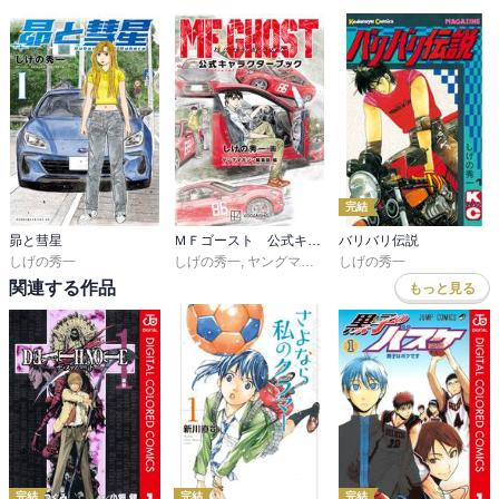
完結
昴と彗星
ＭＦゴースト 公式キャラクターブック
バリバリ伝説
しげの秀一
しげの秀一
,
ヤングマガジン編集部
しげの秀一
関連する作品
もっと見る
完結
完結
完結