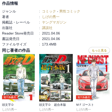
作品情報
ジャンル
:
コミック
-
男性コミック
著者
:
しげの秀一
掲載誌・レーベル
:
ヤングマガジン
出版社
:
講談社
Reader Store発売日
:
2021.04.06
書誌発売日
:
2021.04.06
ファイルサイズ
:
173.4MB
同じ著者の作品
もっと見る
セールあり
完結
セールあり
頭文字Ｄ
頭文字Ｄ 超合本版
ＭＦゴースト
しげの秀一
しげの秀一
しげの秀一