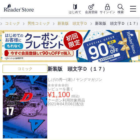
はじめて
会員登録
サインイン
検索
コミック
男性コミック
新装版 頭文字Ｄ
新装版 頭文字Ｄ（１７）
新装版 頭文字Ｄ（１７）
コミック
しげの秀一(著)
/
ヤングマガジン
(
0
)
レビューを書く
¥
1,100
(税込)
クーポン利用対象商品
2021年04月06日
配信