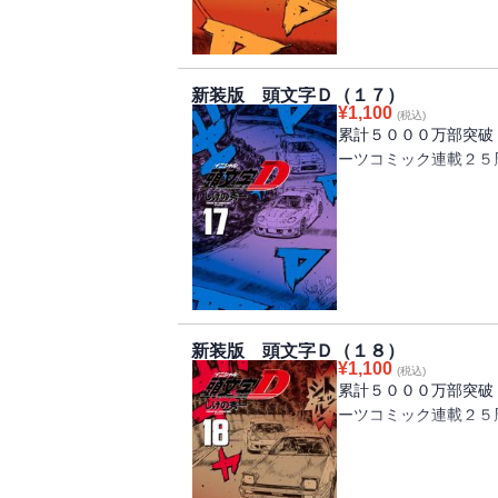
星野のR３４との差を
終コーナーに差し掛か
プロジェクトD茨城遠
る！！
新装版 頭文字Ｄ（１７）
¥
1,100
(税込)
累計５０００万部突破
ーツコミック連載２５
茨城エリアを制覇した
聖地」神奈川エリア！
を迎え撃つ、神奈川エ
第１のライン、チーム
れ、関東最速プロジェ
く！！
新装版 頭文字Ｄ（１８）
¥
1,100
(税込)
累計５０００万部突破
ーツコミック連載２５
中盤に差し掛かった拓
モードに達した大宮の