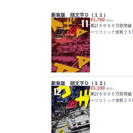
新装版 頭文字Ｄ（１１）
¥
1,760
(税込)
累計５０００万部突破
ーツコミック連載２５
峠を知る現役プロレー
は、なんと啓介ではな
が広がるなか、スター
峠あがりのプロを相手
リートのスペシャリス
新装版 頭文字Ｄ（１２）
¥
1,100
(税込)
累計５０００万部突破
ーツコミック連載２５
「啓介のレベルアップ
その啓介vs.恭子の
トＤのエースを自称し
行する恭子に苦戦を強