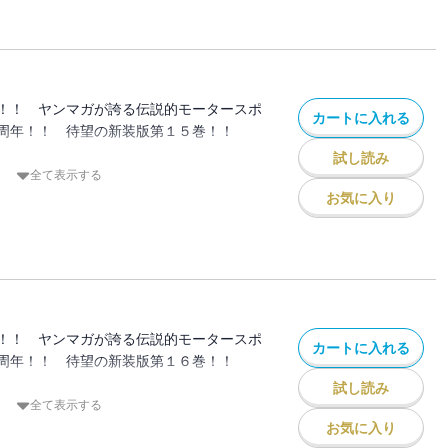
ンスを失ったクルマに、啓介は絶望す
ばない極悪非道なチームを相手に、啓介は
！！
！！ ヤンマガが誇る伝説的モータースポ
カートに入れる
周年！！ 待望の新装版第１５巻！！
試し読み
ーム」城島のダウンヒルが始まった！！
全て表示する
じさせない拓海の懸命なドライビングによ
お気に入り
の様相を呈する！
だったが、気付かぬうちにワンハンドステ
を駆使する城島の魔術にかけられてい
！！ ヤンマガが誇る伝説的モータースポ
カートに入れる
周年！！ 待望の新装版第１６巻！！
試し読み
ット」星野のバトルは後半戦、ダウンヒルに
全て表示する
イヤを温存していた啓介のFDは、徐々に
お気に入り