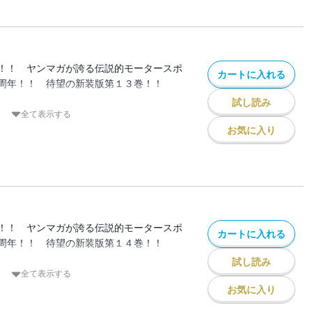
タクソか？」 ドライビングの迷路に迷い
には新たな扉が待っていた！
！！ ヤンマガが誇る伝説的モータースポ
カートに入れる
周年！！ 待望の新装版第１３巻！！
試し読み
遠征でようやく実現した高橋啓介VS.秋山
全て表示する
競り合い、互いに実力を認め合っている二
お気に入り
早いのか白黒つけるべく、雨中の消耗戦が
渉、因縁の対決を制するのはっどっち
！！ ヤンマガが誇る伝説的モータースポ
カートに入れる
周年！！ 待望の新装版第１４巻！！
試し読み
って、走行が不可能となった啓介の
全て表示する
お気に入り
を施すも、８０パーセントのスピードさえ