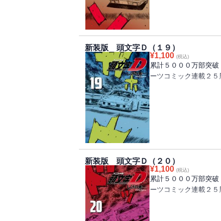
走するが、そのスピー
していく‥‥！
バトルは公道の限界を
ジェクトＤvs.チーム
新装版 頭文字Ｄ（１９）
¥
1,100
(税込)
累計５０００万部突破
ーツコミック連載２５
「常識だけでは説明で
説明するかのように、
不可解なほどに縮まら
スをしない守りの走り
めの超攻撃的な走りへ
拓海vs.カイ！ 限
新装版 頭文字Ｄ（２０）
て落下する！！ 神奈
¥
1,100
(税込)
戦、決着！！
累計５０００万部突破
ーツコミック連載２５
熱に浮かされた神奈川