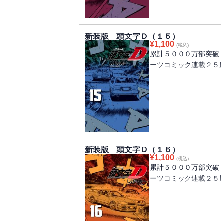
制御できないほどバラ
る‥‥。
勝つためには手段を選
新装版 頭文字Ｄ（１５）
反撃の糸口を模索する
¥
1,100
(税込)
累計５０００万部突破
ーツコミック連載２５
拓海VS.「ゴッドア
マシンの性能の差を感
って、バトルは持久戦
必死で食い下がる拓海
アと複数の走行ライン
た‥‥！！
新装版 頭文字Ｄ（１６）
¥
1,100
(税込)
累計５０００万部突破
ーツコミック連載２５
啓介VS.「ゴッドフ
突入！涼介の作戦でタ