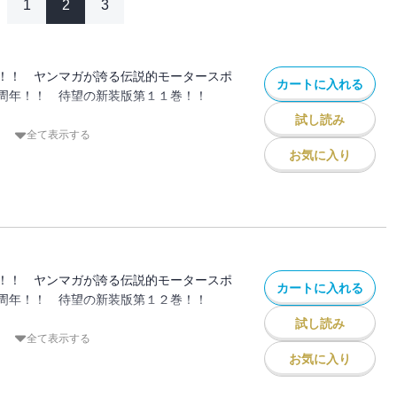
1
2
3
！！ ヤンマガが誇る伝説的モータースポ
カートに入れる
周年！！ 待望の新装版第１１巻！！
試し読み
サー・舘智幸とのバトルに涼介が選んだの
全て表示する
く拓海だった！！ 予想外の出来事に動揺
お気に入り
トする異次元バトル！
に「Ｄ」の頭脳・高橋涼介と拓海は、スト
トのプライドをかけて戦う！
！！ ヤンマガが誇る伝説的モータースポ
カートに入れる
周年！！ 待望の新装版第１２巻！！
試し読み
が目的」と涼介が位置づける今回の遠征。
全て表示する
ヒルクライムがスタートした！ プロジェク
お気に入り
、東堂塾をも打ち破ってきた啓介だが、先
いられる。