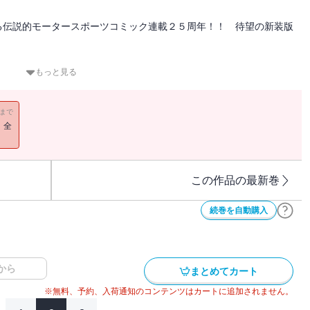
る伝説的モータースポーツコミック連載２５周年！！ 待望の新装版
ルが始まった！！
もっと見る
命なドライビングによって、バトルは持久戦の様相を呈する！
うちにワンハンドステアと複数の走行ラインを駆使する城島の魔術に
11まで
！全
この作品の最新巻
続巻を自動購入
から
まとめてカート
※無料、予約、入荷通知のコンテンツはカートに追加されません。