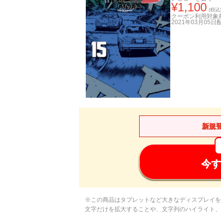
¥
1,100
(税込
クーポン利用対象
2021年03月05日
新規
今す
※この商品はタブレットなど大きなディスプレイを
文字だけを拡大することや、文字列のハイライト、