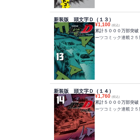
「オレってそんなにヘ
こむ啓介だが、その先
新装版 頭文字Ｄ（１３）
¥
1,100
(税込)
累計５０００万部突破
ーツコミック連載２５
プロジェクトD、埼玉
渉戦。以前に一瞬だけ
人。
今夜、どっちが本当に
スタート！！ 啓介と
だ！！
新装版 頭文字Ｄ（１４）
¥
1,760
(税込)
累計５０００万部突破
ーツコミック連載２５
相手側の卑劣な罠によ
FD！！
夜を徹した懸命の修理