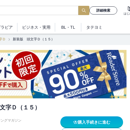
詳細検索
はじ
グラビア
ビジネス
・実用
BL・TL
タテヨミ
字Ｄ
新装版 頭文字Ｄ（１５）
文字Ｄ（１５）
ヤングマガジン
購入手続きに進む