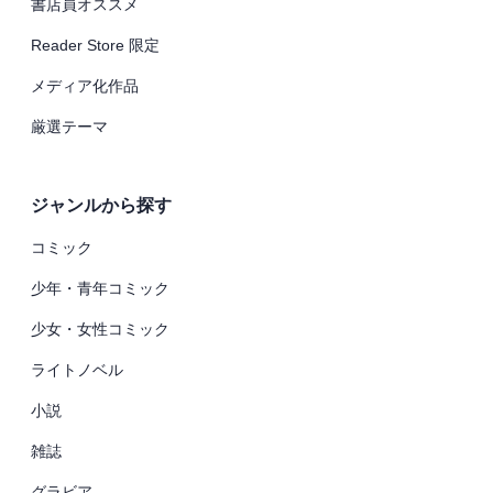
書店員オススメ
Reader Store 限定
メディア化作品
厳選テーマ
ジャンルから探す
コミック
少年・青年コミック
少女・女性コミック
ライトノベル
小説
雑誌
グラビア