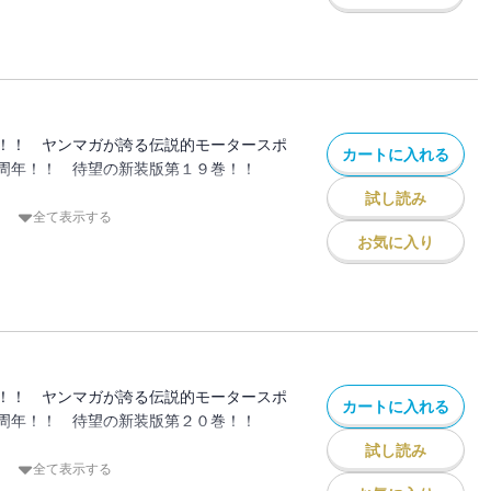
ドはいつしか拓海の未体験ゾーンへと突入
超えた！ 神奈川遠征１つ目の関門、プロ
２４６戦、決着の刻！！
！！ ヤンマガが誇る伝説的モータースポ
カートに入れる
周年！！ 待望の新装版第１９巻！！
試し読み
きない藤原ゾーン」 涼介がそう語るのを
全て表示する
ハチロクはカイのMR-Sから逃げ続ける。
お気に入り
ない拓海との差に直面したカイは、己のミ
に疑問を抱き、最速タイムをたたき出すた
とシフトチェンジする！！
界を超えて爆走する２台は今、鉄の塊となっ
川エリア第２ラウンド・白熱のダウンヒル
！！ ヤンマガが誇る伝説的モータースポ
カートに入れる
周年！！ 待望の新装版第２０巻！！
試し読み
エリア！！ バトルはいよいよ第３ラウン
全て表示する