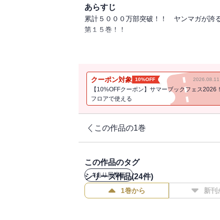
あらすじ
累計５０００万部突破！！ ヤンマガが誇
第１５巻！！
拓海VS.「ゴッドアーム」城島のダウンヒ
マシンの性能の差を感じさせない拓海の懸
必死で食い下がる拓海だったが、気付かぬ
クーポン対象
10%OFF
2026.08.
かけられていた‥‥！！
【10%OFFクーポン】サマーブックフェス2026
フロアで使える
この作品の1巻
この作品のタグ
#
走り屋漫画
シリーズ作品(
24
件)
1巻から
新刊