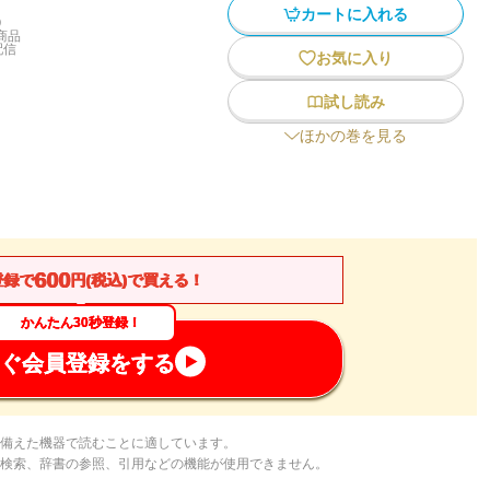
カートに入れる
)
商品
配信
お気に入り
試し読み
ほかの巻を見る
600
登録で
円(税込)で買える！
かんたん30秒登録！
ぐ会員登録をする
備えた機器で読むことに適しています。
検索、辞書の参照、引用などの機能が使用できません。