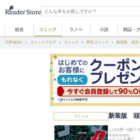
総合
コミック
ラノベ
小説
雑誌・
TOP(総合)
コミックフロア
コミック
男性コミック
新装版 頭文
新装版 頭
コミック
しげの秀一(著)
/
(
0
)
レビューを書く