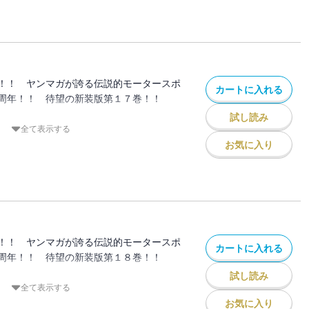
詰めてゆく。そして、極限の鬼ごっこは最
る！！
征第２ラウンド、重量級対決の決着迫
！！ ヤンマガが誇る伝説的モータースポ
カートに入れる
周年！！ 待望の新装版第１７巻！！
試し読み
プロジェクトDが次に挑むのは、「走りの
全て表示する
！ ４段階の防衛ラインを築いて拓海たち
お気に入り
リアの猛者たちの実力とは‥‥。
２４６とプロジェクトDのバトルが開始さ
クトはついに最終ステージに突入してい
！！ ヤンマガが誇る伝説的モータースポ
カートに入れる
周年！！ 待望の新装版第１８巻！！
試し読み
海vs.大宮のダウンヒルバトル！ 超本気
全て表示する
走りに、拓海もその非凡な走りで必死に追
お気に入り