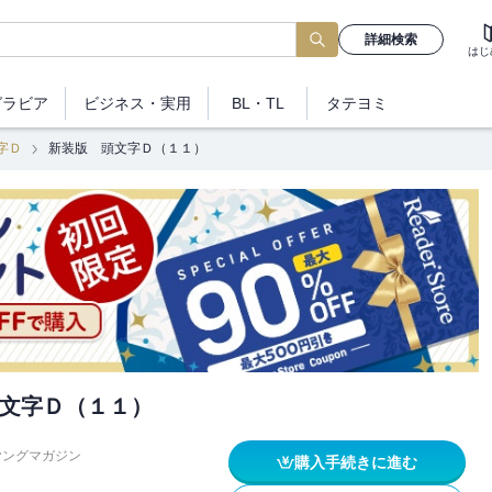
詳細検索
はじ
グラビア
ビジネス
・実用
BL・TL
タテヨミ
字Ｄ
新装版 頭文字Ｄ（１１）
文字Ｄ（１１）
ヤングマガジン
購入手続きに進む