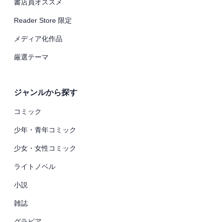
書店員オススメ
Reader Store 限定
メディア化作品
厳選テーマ
ジャンルから探す
コミック
少年・青年コミック
少女・女性コミック
ライトノベル
小説
雑誌
グラビア