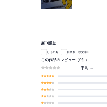
トＤ・藤原拓海vs.
を駆る二人が激突する
死闘の果て、関東エリ
を熱狂させた公道最速
新刊通知
しげの秀一
新装版 頭文字Ｄ
この作品のレビュー
（
0
件）
--
平均