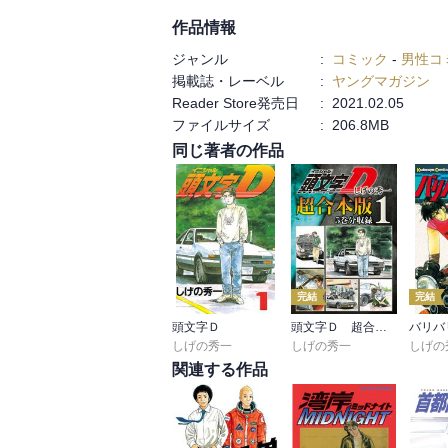
作品情報
ジャンル
:
コミック
-
男性コ
掲載誌・レーベル
:
ヤングマガジン
Reader Store発売日
:
2021.02.05
ファイルサイズ
:
206.8MB
同じ著者の作品
完結
完結
頭文字Ｄ
頭文字Ｄ 超合本版
バリバ
しげの秀一
しげの秀一
しげの
関連する作品