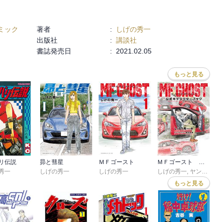
ミック
著者
:
しげの秀一
出版社
:
講談社
書誌発売日
:
2021.02.05
もっと見る
リ伝説
昴と彗星
ＭＦゴースト
ＭＦゴースト 公式キャラクターブック
秀一
しげの秀一
しげの秀一
しげの秀一
,
ヤングマガジン編集部
もっと見る