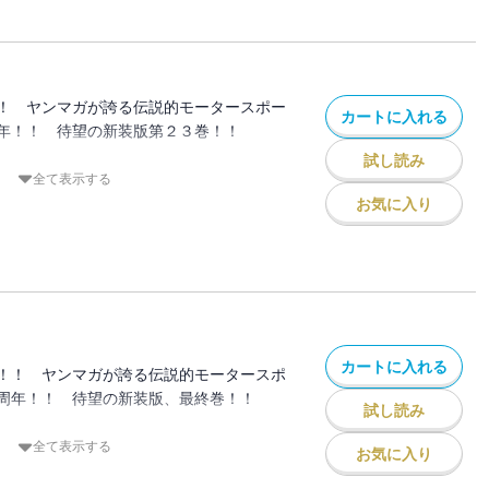
クトＤの高橋涼介が仕掛けたこのカーニバ
！ 最高の舞台に、今、降り立つ！！
！ ヤンマガが誇る伝説的モータースポー
カートに入れる
年！！ 待望の新装版第２３巻！！
試し読み
ルクライム決着！
全て表示する
り」を楽しめ‥‥。公道における最高峰ド
お気に入り
北条豪が本能全開で勝負する！ 体のシン
ル！！ 走り屋にとって最高の檜舞台で、
けて競い合う！！
カートに入れる
！！ ヤンマガが誇る伝説的モータースポ
周年！！ 待望の新装版、最終巻！！
試し読み
、ダウンヒル決戦！ バトルは選ばれた人
全て表示する
お気に入り
領域、想像を絶する世界へ！ プロジェク