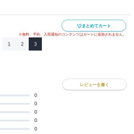
サイドワインダー・乾信司！ 共にハチロク
！！
アの頂点に立つのはどっちだ！？ 全世界
伝説、堂々完結！！
まとめてカート
※無料、予約、入荷通知のコンテンツはカートに追加されません。
1
2
3
レビューを書く
0
0
0
0
0