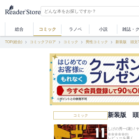
総合
コミック
ラノベ
小説
雑誌・
TOP(総合)
コミックフロア
コミック
男性コミック
新装版 頭文
新装版 頭
コミック
しげの秀一(著)
/
(
0
)
レビューを書く