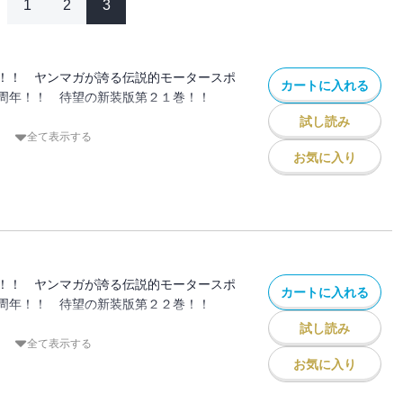
1
2
3
！！ ヤンマガが誇る伝説的モータースポ
カートに入れる
周年！！ 待望の新装版第２１巻！！
試し読み
橋涼介が、神奈川エリアで一戦限りの復活
全て表示する
を愛した因縁の相手、「死神」こと北条凛
お気に入り
られることのない超高速ステージでバトル
「心の底からおまえが好きなんだ」 叶え
な想いが、必殺の一撃＜サイドプレス＞と
かる！
！！ ヤンマガが誇る伝説的モータースポ
カートに入れる
周年！！ 待望の新装版第２２巻！！
試し読み
 プロジェクトＤvs.サイドワインダ
全て表示する
Ｄ無敗神話ゆえに実現できた一大カーニバ
お気に入り
た決戦の時、迫る！
いわれた走り屋達の、頂点を決めるバトル