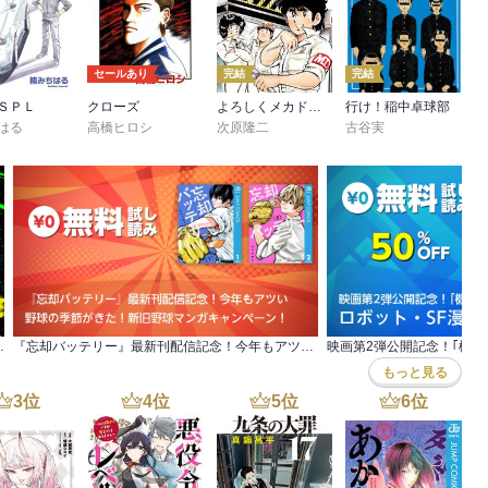
セールあり
完結
完結
ＳＰＬ
クローズ
よろしくメカドック
行け！稲中卓球部
はる
高橋ヒロシ
次原隆二
古谷実
覚ます『ブルーロック』フェア！
『忘却バッテリー』最新刊配信記念！今年もアツい 野球の季節がきた！新旧野球マンガキャンペーン！
もっと見る
3
位
4
位
5
位
6
位