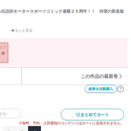
る伝説的モータースポーツコミック連載２５周年！！ 待望の新装版
トルに涼介が選んだのは、なんと啓介ではなく拓海だった！！ 予想
もっと見る
する異次元バトル！
橋涼介と拓海は、ストリートのスペシャリストのプライドをかけて戦
11まで
！全
この作品の最新巻
続巻を自動購入
から
まとめてカート
※無料、予約、入荷通知のコンテンツはカートに追加されません。