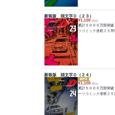
が始まる！ プロジェ
ルは、ついに最終章へ
新装版 頭文字Ｄ（２３）
¥
1,100
(税込)
累計５０００万部突破
ツコミック連載２５周
神奈川エリア最終戦ヒ
勝つために「最高の走
ライバー、高橋啓介と
が沸騰する究極のバト
持てる力のすべてをか
新装版 頭文字Ｄ（２４）
最終巻
¥
1,100
(税込)
累計５０００万部突破
ーツコミック連載２５
神奈川エリア最終戦は
間だけがたどりつける