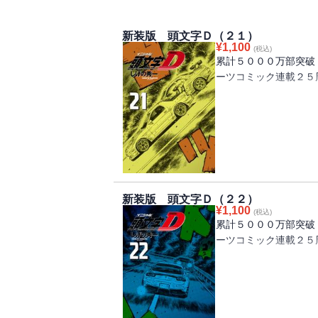
新装版 頭文字Ｄ（２１）
¥
1,100
(税込)
累計５０００万部突破
ーツコミック連載２５
「赤城の白い彗星」高
を果たす！ 同じ女性
と対決するために！
地元でも限界まで攻め
する、涼介と北条凛。
られなかった凛の悲痛
新装版 頭文字Ｄ（２２）
なって、涼介に襲いか
¥
1,100
(税込)
累計５０００万部突破
ーツコミック連載２５
神奈川エリア最終戦！
ー！！ プロジェクト
ル！ 最速の座を懸け
関東各地の峠で速いと