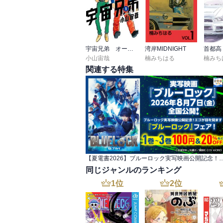
宇宙兄弟 オールカラー版
湾岸MIDNIGHT
首都高
小山宙哉
楠みちはる
楠みち
関連する特集
【夏電書2026】ブルーロック実写映画公開記念！ エゴが目を
同じジャンルのランキング
1
位
2
位