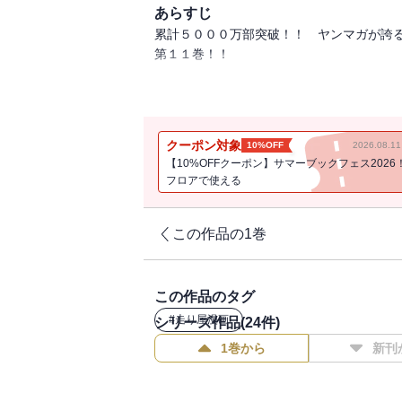
あらすじ
累計５０００万部突破！！ ヤンマガが誇
第１１巻！！
峠を知る現役プロレーサー・舘智幸とのバ
外の出来事に動揺が広がるなか、スタート
峠あがりのプロを相手に「Ｄ」の頭脳・高
クーポン対象
10%OFF
2026.08.
う！
【10%OFFクーポン】サマーブックフェス2026
フロアで使える
この作品の1巻
この作品のタグ
#
走り屋漫画
シリーズ作品(
24
件)
1巻から
新刊