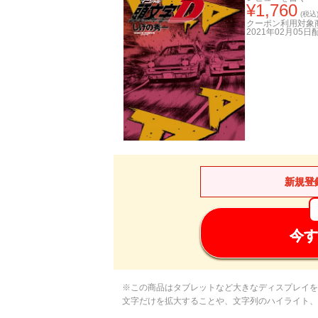
¥
1,760
(税込
クーポン利用対象
2021年02月05日
新規登
今す
※この商品はタブレットなど大きなディスプレイを
文字だけを拡大することや、文字列のハイライト、